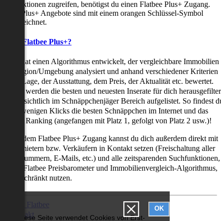
uchfunktionen zugreifen, benötigst du einen Flatbee Plus+ Zugang.
latbee Plus+ Angebote sind mit einem orangen Schlüssel-Symbol
ekennzeichnet.
as ist Flatbee Plus+?
latbee hat einen Algorithmus entwickelt, der vergleichbare Immobilien
iner Region/Umgebung analysiert und anhand verschiedener Kriterien
ie der Lage, der Ausstattung, dem Preis, der Aktualität etc. bewertet.
adurch werden die besten und neuesten Inserate für dich herausgefilter
nd übersichtlich im Schnäppchenjäger Bereich aufgelistet. So findest d
it nur wenigen Klicks die besten Schnäppchen im Internet und das
ogar als Ranking (angefangen mit Platz 1, gefolgt von Platz 2 usw.)!
ur mit dem Flatbee Plus+ Zugang kannst du dich außerdem direkt mit
en Vermietern bzw. Verkäufern in Kontakt setzen (Freischaltung aller
elefonnummern, E-Mails, etc.) und alle zeitsparenden Suchfunktionen,
ie den Flatbee Preisbarometer und Immobilienvergleich-Algorithmus,
neingeschränkt nutzen.
Über Flatbee
OK
Kontakt
Diese Seite verwendet Cookies von Erst-