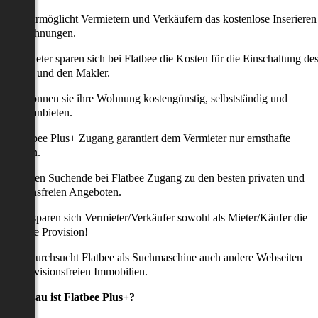
latbee ermöglicht Vermietern und Verkäufern das kostenlose Inserieren
ihrer Wohnungen.
ie Anbieter sparen sich bei Flatbee die Kosten für die Einschaltung de
nserates und den Makler.
aher können sie ihre Wohnung kostengünstig, selbstständig und
ffektiv anbieten.
er Flatbee Plus+ Zugang garantiert dem Vermieter nur ernsthafte
Anfragen.
o erhalten Suchende bei Flatbee Zugang zu den besten privaten und
rovisionsfreien Angeboten.
ei uns sparen sich Vermieter/Verkäufer sowohl als Mieter/Käufer die
omplette Provision!
udem durchsucht Flatbee als Suchmaschine auch andere Webseiten
ach provisionsfreien Immobilien.
Was genau ist Flatbee Plus+?