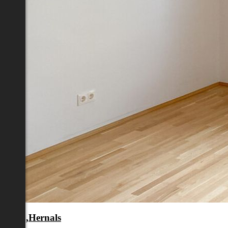
en 17.,Hernals