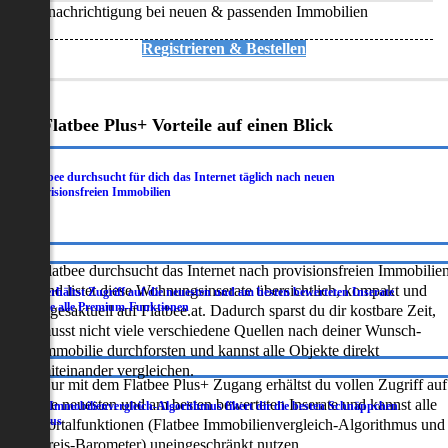
Benachrichtigung bei neuen & passenden Immobilien
Registrieren & Bestellen
Deine Flatbee Plus+ Vorteile auf einen Blick
Flatbee durchsucht für dich das Internet täglich nach neuen
.
provisionsfreien Immobilien
Flatbee durchsucht das Internet nach provisionsfreien Immobilie
und listet diese Wohnungsinserate übersichtlich, kompakt und
Du erhältst Zugriff auf die neuesten und am besten bewerteten Inserate
.
sowie alle Premium-Funktionen
tagesaktuell auf Flatbee.at. Dadurch sparst du dir kostbare Zeit,
musst nicht viele verschiedene Quellen nach deiner Wunsch-
Immobilie durchforsten und kannst alle Objekte direkt
miteinander vergleichen.
Nur mit dem Flatbee Plus+ Zugang erhältst du vollen Zugriff auf
die neuesten und am besten bewerteten Inserate und kannst alle
Der Immobilienvergleich-Algorithmus filtert dir die besten Schnäppchen
.
heraus
Portalfunktionen (Flatbee Immobilienvergleich-Algorithmus und
Preis-Barometer) uneingeschränkt nutzen.