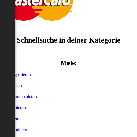
Schnellsuche in deiner Kategorie
Miete:
Wohnung mieten
Haus mieten
WG-Zimmer mieten
Garage mieten
Büro mieten
urzzeitmieten