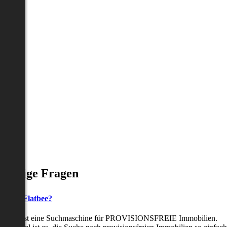
Häufige Fragen
as ist Flatbee?
Flatbee ist eine Suchmaschine für PROVISIONSFREIE Immobilien.