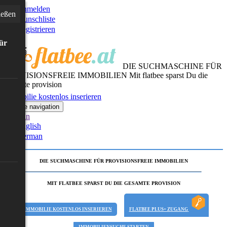
Anmelden
ießen
Wunschliste
Registrieren
für
DIE SUCHMASCHINE FÜR
PROVISIONSFREIE IMMOBILIEN
Mit flatbee sparst Du die
gesamte provision
Immobilie kostenlos inserieren
Toggle navigation
German
English
German
DIE SUCHMASCHINE FÜR PROVISIONSFREIE IMMOBILIEN
MIT FLATBEE SPARST DU DIE GESAMTE PROVISION
IMMOBILIE KOSTENLOS INSERIEREN
FLATBEE PLUS+ ZUGANG