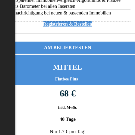
Zeitsparender Immobilienvergleich-Algorithmus & Flatbee
Preis-Barometer bei allen Inseraten
Benachrichtigung bei neuen & passenden Immobilien
Registrieren & Bestellen
AM BELIEBTESTEN
MITTEL
Flatbee Plus+
68 €
inkl. MwSt.
40 Tage
Nur
1.7
€ pro Tag!