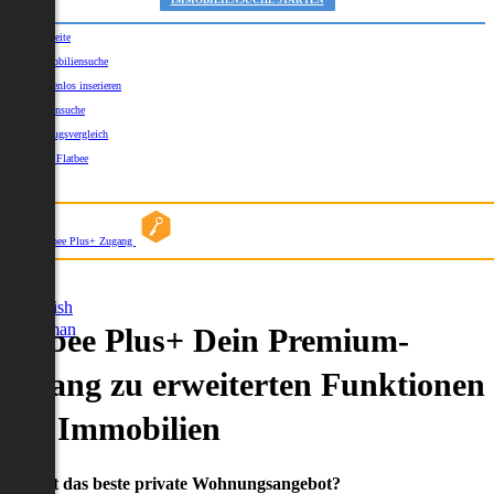
IMMOBILIENSUCHE STARTEN
Startseite
Immobiliensuche
Kostenlos inserieren
Kartensuche
Umzugsvergleich
Über Flatbee
Blog
Flatbee Plus+ Zugang
German
English
German
Flatbee Plus+ Dein Premium-
Zugang zu erweiterten Funktionen
und Immobilien
Du willst das beste private Wohnungsangebot?