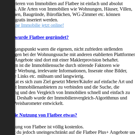
as Inserieren von Immobilien auf Flatbee ist einfach und absolut
ostenlos. Alle Arten von Immobilien wie Wohnungen, Häuser, Villen,
arkflächen, Baugründe, Büroflächen, WG-Zimmer etc. können
ederzeit gratis inseriert werden.
telle deine Immobilie jetzt online!
Warum wurde Flatbee gegründet?
er Ausgangspunkt waren die eigenen, nicht zufrieden stellenden
rfahrungen bei der Wohnungssuche mit anderen etablierten Plattforme
ast alle Angebote sind dort mit einer Maklerprovision behaftet.
ußerdem ist die Immobiliensuche durch störende Faktoren wie
linkende Werbung, irrelevante Informationen, Inserate ohne Bilder,
nzählige Links etc. mühsam und langwierig.
latbee hat es sich zum Ziel gesetzt Mieter/Käufer auf einfache Art und
eise mit Immobilienanbietern zu verbinden und die Suche, die
ewertung und den Vergleich von Immobilien schnell und einfach zu
estalten. Deshalb wurde der Immobilienvergleich-Algorithmus und
latbee-Preisbarometer entwickelt.
Kostet die Nutzung von Flatbee etwas?
ie Nutzung von Flatbee ist völlig kostenlos.
öchtest du jedoch uneingeschränkt auf die Flatbee Plus+ Angebote un