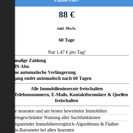
Flatbee Plus+
88 €
inkl. MwSt.
60 Tage
Nur
1.47
€ pro Tag!
• Einmalige Zahlung
• KEIN Abo
• Keine automatische Verlängerung
• Zugang endet automatisch nach 60 Tagen
Alle Immobilieninserate freischalten
Alle Telefonnummern, E-Mails, Kontaktformulare & Quellen
freischalten
Alle neuesten und am besten bewerteten Immobilien
Uneingeschränkte Nutzung aller Suchfunktionen
Zeitsparender Immobilienvergleich-Algorithmus & Flatbee
Preis-Barometer bei allen Inseraten