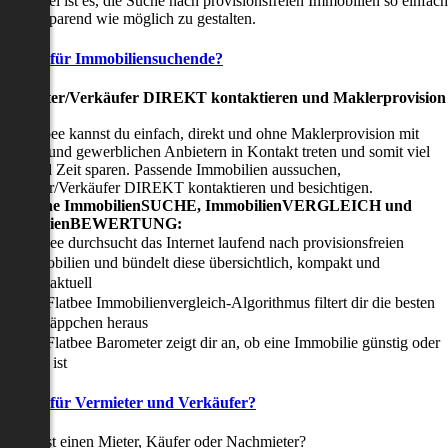
nser Ziel ist es, die Suche nach provisionsfreien Immobilien so einfach
nd zeitsparend wie möglich zu gestalten.
Vorteile für Immobiliensuchende?
Viermieter/Verkäufer DIREKT kontaktieren und Maklerprovision
sparen:
it Flatbee kannst du einfach, direkt und ohne Maklerprovision mit
rivaten und gewerblichen Anbietern in Kontakt treten und somit viel
eld und Zeit sparen. Passende Immobilien aussuchen,
ermieter/Verkäufer DIREKT kontaktieren und besichtigen.
All-in-one ImmobilienSUCHE, ImmobilienVERGLEICH und
ImmobilienBEWERTUNG:
Flatbee durchsucht das Internet laufend nach provisionsfreien
Immobilien und bündelt diese übersichtlich, kompakt und
tagesaktuell
Der Flatbee Immobilienvergleich-Algorithmus filtert dir die besten
Schnäppchen heraus
Der Flatbee Barometer zeigt dir an, ob eine Immobilie günstig oder
teuer ist
Vorteile für Vermieter und Verkäufer?
u suchst einen Mieter, Käufer oder Nachmieter?