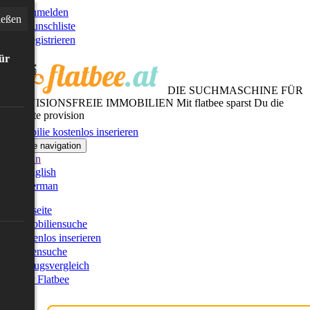
Anmelden
ießen
Wunschliste
Registrieren
für
DIE SUCHMASCHINE FÜR
PROVISIONSFREIE IMMOBILIEN
Mit flatbee sparst Du die
gesamte provision
Immobilie kostenlos inserieren
Toggle navigation
German
English
German
Startseite
Immobiliensuche
Kostenlos inserieren
Kartensuche
Umzugsvergleich
Über Flatbee
Blog