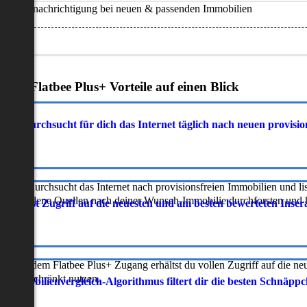
Benachrichtigung bei neuen & passenden Immobilien
Deine Flatbee Plus+ Vorteile auf einen Blick
atbee durchsucht für dich das Internet täglich nach neuen provisi
latbee durchsucht das Internet nach provisionsfreien Immobilien und lis
erschiedene Quellen nach deiner Wunsch-Immobilie durchforsten und ka
 erhältst Zugriff auf die neuesten und am besten bewerteten Inse
ur mit dem Flatbee Plus+ Zugang erhältst du vollen Zugriff auf die ne
neingeschränkt nutzen.
r Immobilienvergleich-Algorithmus filtert dir die besten Schnäpp