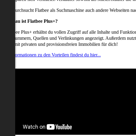
udem durchsucht Flatbee als Suchmaschine auch andere Webseiten nac
Was genau ist Flatbee Plus+?
it Flatbee Plus+ erhältst du vollen Zugriff auf alle Inhalte und Funkt
elefonnummern, Quellen und Verlinkungen angezeigt. Außerdem nutzt d
nserate mit privaten und provisionsfreien Immobilien für dich!
ehr Informationen zu den Vorteilen findest du hier...