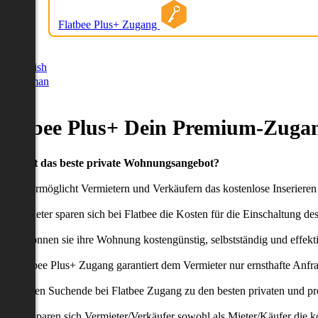
Flatbee Plus+ Zugang
German
English
German
Flatbee Plus+ Dein Premium-Zugan
Du willst das beste private Wohnungsangebot?
latbee ermöglicht Vermietern und Verkäufern das kostenlose Inseriere
ie Anbieter sparen sich bei Flatbee die Kosten für die Einschaltung de
aher können sie ihre Wohnung kostengünstig, selbstständig und effekti
er Flatbee Plus+ Zugang garantiert dem Vermieter nur ernsthafte Anfr
o erhalten Suchende bei Flatbee Zugang zu den besten privaten und pr
ei uns sparen sich Vermieter/Verkäufer sowohl als Mieter/Käufer die k