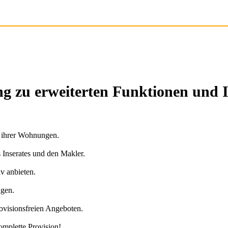
g zu erweiterten Funktionen und 
n ihrer Wohnungen.
s Inserates und den Makler.
v anbieten.
agen.
ovisionsfreien Angeboten.
omplette Provision!