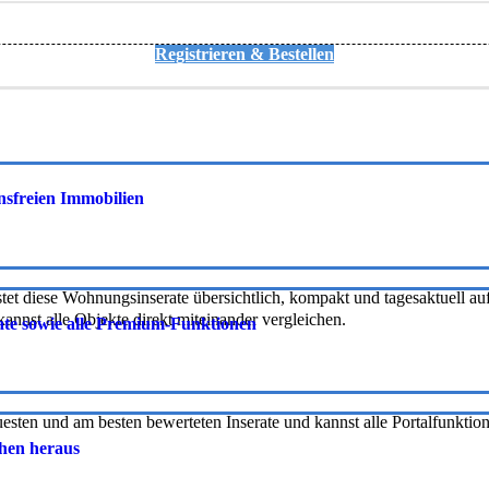
Registrieren & Bestellen
onsfreien Immobilien
tet diese Wohnungsinserate übersichtlich, kompakt und tagesaktuell auf 
nnst alle Objekte direkt miteinander vergleichen.
rate sowie alle Premium-Funktionen
uesten und am besten bewerteten Inserate und kannst alle Portalfunkti
chen heraus