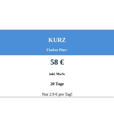
KURZ
Flatbee Plus+
58 €
inkl. MwSt.
20 Tage
Nur
2.9
€ pro Tag!