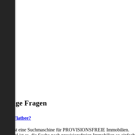
Häufige Fragen
as ist Flatbee?
Flatbee ist eine Suchmaschine für PROVISIONSFREIE Immobilien.