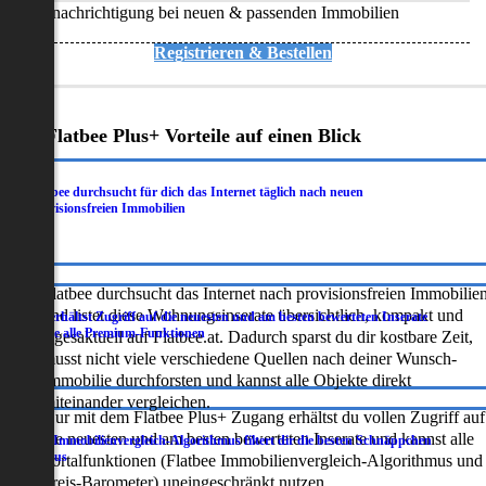
Benachrichtigung bei neuen & passenden Immobilien
Registrieren & Bestellen
Deine Flatbee Plus+ Vorteile auf einen Blick
Flatbee durchsucht für dich das Internet täglich nach neuen
.
provisionsfreien Immobilien
Flatbee durchsucht das Internet nach provisionsfreien Immobilie
und listet diese Wohnungsinserate übersichtlich, kompakt und
Du erhältst Zugriff auf die neuesten und am besten bewerteten Inserate
.
sowie alle Premium-Funktionen
tagesaktuell auf Flatbee.at. Dadurch sparst du dir kostbare Zeit,
musst nicht viele verschiedene Quellen nach deiner Wunsch-
Immobilie durchforsten und kannst alle Objekte direkt
miteinander vergleichen.
Nur mit dem Flatbee Plus+ Zugang erhältst du vollen Zugriff auf
die neuesten und am besten bewerteten Inserate und kannst alle
Der Immobilienvergleich-Algorithmus filtert dir die besten Schnäppchen
.
heraus
Portalfunktionen (Flatbee Immobilienvergleich-Algorithmus und
Preis-Barometer) uneingeschränkt nutzen.