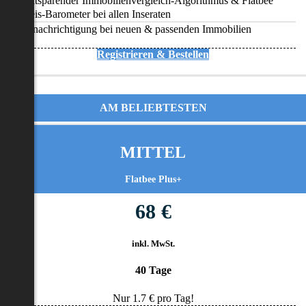
Zeitsparender Immobilienvergleich-Algorithmus & Flatbee
Preis-Barometer bei allen Inseraten
Benachrichtigung bei neuen & passenden Immobilien
Registrieren & Bestellen
AM BELIEBTESTEN
MITTEL
Flatbee Plus+
68 €
inkl. MwSt.
40 Tage
Nur
1.7
€ pro Tag!