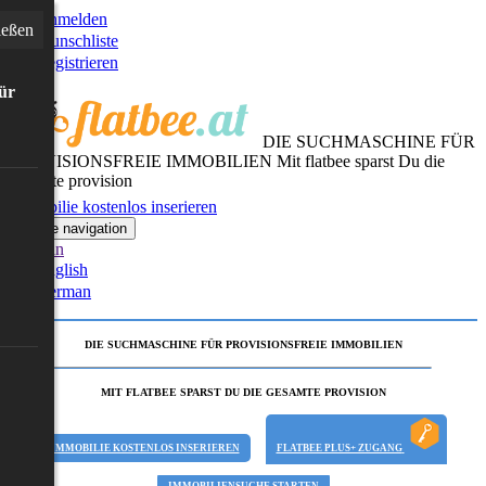
Anmelden
ießen
Wunschliste
Registrieren
für
DIE SUCHMASCHINE FÜR
PROVISIONSFREIE IMMOBILIEN
Mit flatbee sparst Du die
gesamte provision
Immobilie kostenlos inserieren
Toggle navigation
German
English
German
DIE SUCHMASCHINE FÜR PROVISIONSFREIE IMMOBILIEN
MIT FLATBEE SPARST DU DIE GESAMTE PROVISION
IMMOBILIE KOSTENLOS INSERIEREN
FLATBEE PLUS+ ZUGANG