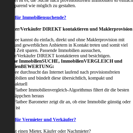
nser Ziel ist es, die Suche nach provisionsfreien Immobilien so einfach
nd zeitsparend wie möglich zu gestalten.
Vorteile für Immobiliensuchende?
Viermieter/Verkäufer DIREKT kontaktieren und Maklerprovision
sparen:
it Flatbee kannst du einfach, direkt und ohne Maklerprovision mit
rivaten und gewerblichen Anbietern in Kontakt treten und somit viel
eld und Zeit sparen. Passende Immobilien aussuchen,
ermieter/Verkäufer DIREKT kontaktieren und besichtigen.
All-in-one ImmobilienSUCHE, ImmobilienVERGLEICH und
ImmobilienBEWERTUNG:
Flatbee durchsucht das Internet laufend nach provisionsfreien
Immobilien und bündelt diese übersichtlich, kompakt und
tagesaktuell
Der Flatbee Immobilienvergleich-Algorithmus filtert dir die besten
Schnäppchen heraus
Der Flatbee Barometer zeigt dir an, ob eine Immobilie günstig oder
teuer ist
Vorteile für Vermieter und Verkäufer?
u suchst einen Mieter, Käufer oder Nachmieter?