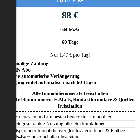
Flatbee Plus+
88 €
inkl. MwSt.
60 Tage
Nur
1.47
€ pro Tag!
• Einmalige Zahlung
• KEIN Abo
• Keine automatische Verlängerung
• Zugang endet automatisch nach 60 Tagen
Alle Immobilieninserate freischalten
Alle Telefonnummern, E-Mails, Kontaktformulare & Quellen
freischalten
Alle neuesten und am besten bewerteten Immobilien
Uneingeschränkte Nutzung aller Suchfunktionen
Zeitsparender Immobilienvergleich-Algorithmus & Flatbee
Preis-Barometer bei allen Inseraten