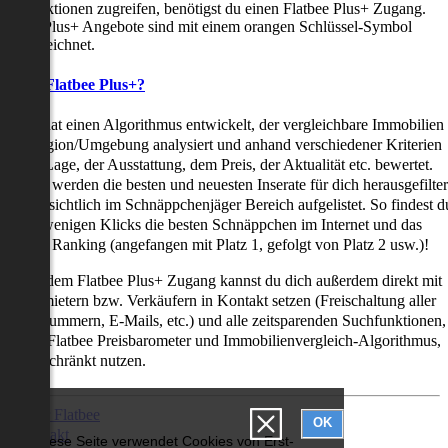
uchfunktionen zugreifen, benötigst du einen Flatbee Plus+ Zugang.
latbee Plus+ Angebote sind mit einem orangen Schlüssel-Symbol
ekennzeichnet.
as ist Flatbee Plus+?
latbee hat einen Algorithmus entwickelt, der vergleichbare Immobilien
iner Region/Umgebung analysiert und anhand verschiedener Kriterien
ie der Lage, der Ausstattung, dem Preis, der Aktualität etc. bewertet.
adurch werden die besten und neuesten Inserate für dich herausgefilter
nd übersichtlich im Schnäppchenjäger Bereich aufgelistet. So findest d
it nur wenigen Klicks die besten Schnäppchen im Internet und das
ogar als Ranking (angefangen mit Platz 1, gefolgt von Platz 2 usw.)!
ur mit dem Flatbee Plus+ Zugang kannst du dich außerdem direkt mit
en Vermietern bzw. Verkäufern in Kontakt setzen (Freischaltung aller
elefonnummern, E-Mails, etc.) und alle zeitsparenden Suchfunktionen,
ie den Flatbee Preisbarometer und Immobilienvergleich-Algorithmus,
neingeschränkt nutzen.
Über Flatbee
OK
Kontakt
Diese Seite verwendet Cookies von Erst-