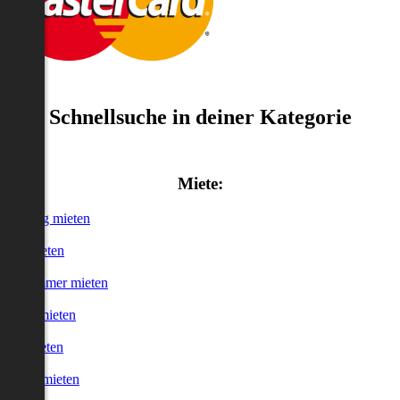
Schnellsuche in deiner Kategorie
Miete:
Wohnung mieten
Haus mieten
WG-Zimmer mieten
Garage mieten
Büro mieten
urzzeitmieten