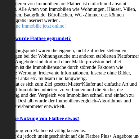
as Inserieren von Immobilien auf Flatbee ist einfach und absolut
ostenlos. Alle Arten von Immobilien wie Wohnungen, Häuser, Villen,
arkflächen, Baugründe, Büroflächen, WG-Zimmer etc. können
ederzeit gratis inseriert werden.
telle deine Immobilie jetzt online!
Warum wurde Flatbee gegründet?
er Ausgangspunkt waren die eigenen, nicht zufrieden stellenden
rfahrungen bei der Wohnungssuche mit anderen etablierten Plattforme
ast alle Angebote sind dort mit einer Maklerprovision behaftet.
ußerdem ist die Immobiliensuche durch störende Faktoren wie
linkende Werbung, irrelevante Informationen, Inserate ohne Bilder,
nzählige Links etc. mühsam und langwierig.
latbee hat es sich zum Ziel gesetzt Mieter/Käufer auf einfache Art und
eise mit Immobilienanbietern zu verbinden und die Suche, die
ewertung und den Vergleich von Immobilien schnell und einfach zu
estalten. Deshalb wurde der Immobilienvergleich-Algorithmus und
latbee-Preisbarometer entwickelt.
Kostet die Nutzung von Flatbee etwas?
ie Nutzung von Flatbee ist völlig kostenlos.
öchtest du jedoch uneingeschränkt auf die Flatbee Plus+ Angebote un