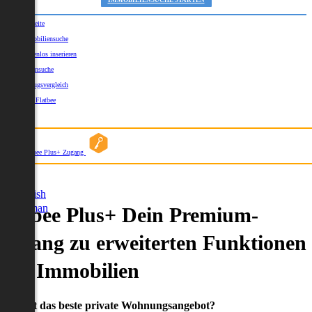
IMMOBILIENSUCHE STARTEN
Startseite
Immobiliensuche
Kostenlos inserieren
Kartensuche
Umzugsvergleich
Über Flatbee
Blog
Flatbee Plus+ Zugang
German
English
German
Flatbee Plus+ Dein Premium-
Zugang zu erweiterten Funktionen
und Immobilien
Du willst das beste private Wohnungsangebot?