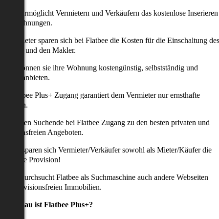
latbee ermöglicht Vermietern und Verkäufern das kostenlose Inserieren
ihrer Wohnungen.
ie Anbieter sparen sich bei Flatbee die Kosten für die Einschaltung de
nserates und den Makler.
aher können sie ihre Wohnung kostengünstig, selbstständig und
ffektiv anbieten.
er Flatbee Plus+ Zugang garantiert dem Vermieter nur ernsthafte
Anfragen.
o erhalten Suchende bei Flatbee Zugang zu den besten privaten und
rovisionsfreien Angeboten.
ei uns sparen sich Vermieter/Verkäufer sowohl als Mieter/Käufer die
omplette Provision!
udem durchsucht Flatbee als Suchmaschine auch andere Webseiten
ach provisionsfreien Immobilien.
Was genau ist Flatbee Plus+?