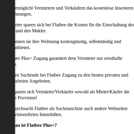
latbee ermöglicht Vermietern und Verkäufern das kostenlose Inserieren
ihrer Wohnungen.
ie Anbieter sparen sich bei Flatbee die Kosten für die Einschaltung de
nserates und den Makler.
aher können sie ihre Wohnung kostengünstig, selbstständig und
ffektiv anbieten.
er Flatbee Plus+ Zugang garantiert dem Vermieter nur ernsthafte
Anfragen.
o erhalten Suchende bei Flatbee Zugang zu den besten privaten und
rovisionsfreien Angeboten.
ei uns sparen sich Vermieter/Verkäufer sowohl als Mieter/Käufer die
omplette Provision!
udem durchsucht Flatbee als Suchmaschine auch andere Webseiten
ach provisionsfreien Immobilien.
Was genau ist Flatbee Plus+?