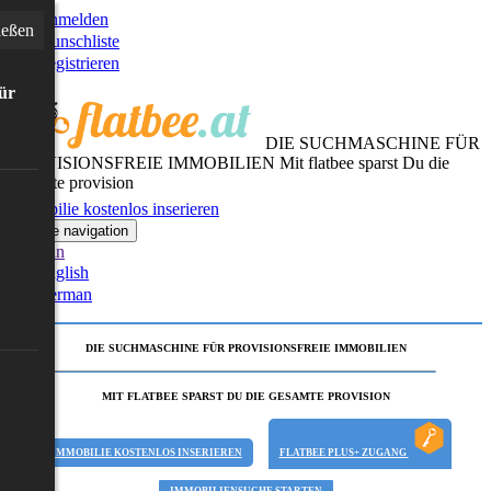
Anmelden
ießen
Wunschliste
Registrieren
für
DIE SUCHMASCHINE FÜR
PROVISIONSFREIE IMMOBILIEN
Mit flatbee sparst Du die
gesamte provision
Immobilie kostenlos inserieren
Toggle navigation
German
English
German
DIE SUCHMASCHINE FÜR PROVISIONSFREIE IMMOBILIEN
MIT FLATBEE SPARST DU DIE GESAMTE PROVISION
IMMOBILIE KOSTENLOS INSERIEREN
FLATBEE PLUS+ ZUGANG