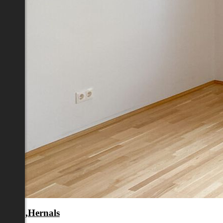
en 17.,Hernals