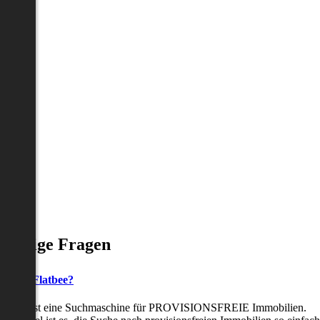
Häufige Fragen
as ist Flatbee?
Flatbee ist eine Suchmaschine für PROVISIONSFREIE Immobilien.