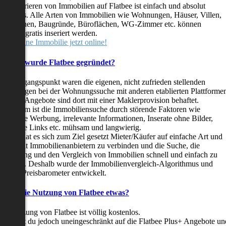
as Inserieren von Immobilien auf Flatbee ist einfach und absolut
ostenlos. Alle Arten von Immobilien wie Wohnungen, Häuser, Villen,
arkflächen, Baugründe, Büroflächen, WG-Zimmer etc. können
ederzeit gratis inseriert werden.
telle deine Immobilie jetzt online!
Warum wurde Flatbee gegründet?
er Ausgangspunkt waren die eigenen, nicht zufrieden stellenden
rfahrungen bei der Wohnungssuche mit anderen etablierten Plattforme
ast alle Angebote sind dort mit einer Maklerprovision behaftet.
ußerdem ist die Immobiliensuche durch störende Faktoren wie
linkende Werbung, irrelevante Informationen, Inserate ohne Bilder,
nzählige Links etc. mühsam und langwierig.
latbee hat es sich zum Ziel gesetzt Mieter/Käufer auf einfache Art und
eise mit Immobilienanbietern zu verbinden und die Suche, die
ewertung und den Vergleich von Immobilien schnell und einfach zu
estalten. Deshalb wurde der Immobilienvergleich-Algorithmus und
latbee-Preisbarometer entwickelt.
Kostet die Nutzung von Flatbee etwas?
ie Nutzung von Flatbee ist völlig kostenlos.
öchtest du jedoch uneingeschränkt auf die Flatbee Plus+ Angebote un