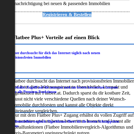
Benachrichtigung bei neuen & passenden Immobilien
Registrieren & Bestellen
Deine Flatbee Plus+ Vorteile auf einen Blick
Flatbee durchsucht für dich das Internet täglich nach neuen
.
provisionsfreien Immobilien
Flatbee durchsucht das Internet nach provisionsfreien Immobilie
und listet diese Wohnungsinserate übersichtlich, kompakt und
Du erhältst Zugriff auf die neuesten und am besten bewerteten Inserate
.
sowie alle Premium-Funktionen
tagesaktuell auf Flatbee.at. Dadurch sparst du dir kostbare Zeit,
musst nicht viele verschiedene Quellen nach deiner Wunsch-
Immobilie durchforsten und kannst alle Objekte direkt
miteinander vergleichen.
Nur mit dem Flatbee Plus+ Zugang erhältst du vollen Zugriff auf
die neuesten und am besten bewerteten Inserate und kannst alle
Der Immobilienvergleich-Algorithmus filtert dir die besten Schnäppchen
.
heraus
Portalfunktionen (Flatbee Immobilienvergleich-Algorithmus und
Preis-Barometer) uneingeschränkt nutzen.