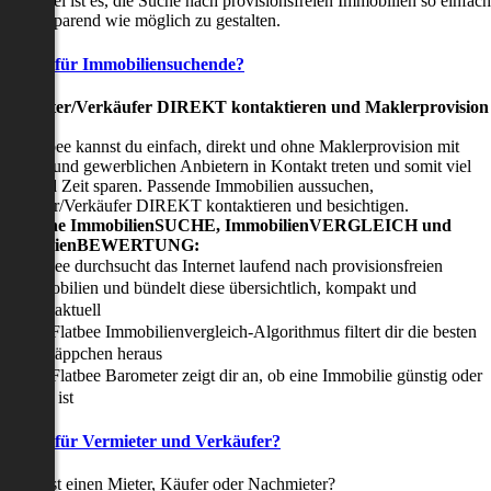
nser Ziel ist es, die Suche nach provisionsfreien Immobilien so einfach
nd zeitsparend wie möglich zu gestalten.
Vorteile für Immobiliensuchende?
Viermieter/Verkäufer DIREKT kontaktieren und Maklerprovision
sparen:
it Flatbee kannst du einfach, direkt und ohne Maklerprovision mit
rivaten und gewerblichen Anbietern in Kontakt treten und somit viel
eld und Zeit sparen. Passende Immobilien aussuchen,
ermieter/Verkäufer DIREKT kontaktieren und besichtigen.
All-in-one ImmobilienSUCHE, ImmobilienVERGLEICH und
ImmobilienBEWERTUNG:
Flatbee durchsucht das Internet laufend nach provisionsfreien
Immobilien und bündelt diese übersichtlich, kompakt und
tagesaktuell
Der Flatbee Immobilienvergleich-Algorithmus filtert dir die besten
Schnäppchen heraus
Der Flatbee Barometer zeigt dir an, ob eine Immobilie günstig oder
teuer ist
Vorteile für Vermieter und Verkäufer?
u suchst einen Mieter, Käufer oder Nachmieter?