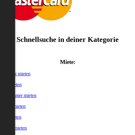
Schnellsuche in deiner Kategorie
Miete:
Wohnung mieten
Haus mieten
WG-Zimmer mieten
Garage mieten
Büro mieten
urzzeitmieten