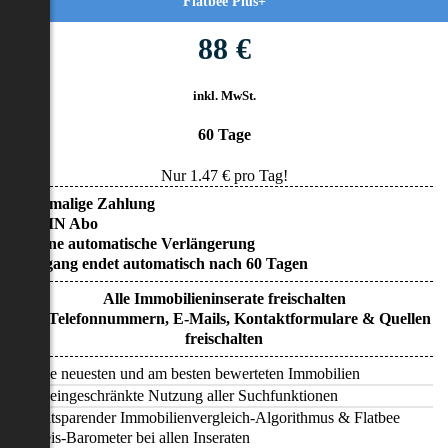
Flatbee Plus+
88 €
inkl. MwSt.
60 Tage
Nur
1.47
€ pro Tag!
• Einmalige Zahlung
• KEIN Abo
• Keine automatische Verlängerung
• Zugang endet automatisch nach 60 Tagen
Alle Immobilieninserate freischalten
Alle Telefonnummern, E-Mails, Kontaktformulare & Quellen
freischalten
Alle neuesten und am besten bewerteten Immobilien
Uneingeschränkte Nutzung aller Suchfunktionen
Zeitsparender Immobilienvergleich-Algorithmus & Flatbee
Preis-Barometer bei allen Inseraten