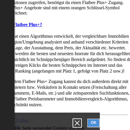
uchfunktionen zugreifen, benötigst du einen Flatbee Plus+ Zugang.
latbee Plus+ Angebote sind mit einem orangen Schlüssel-Symbol
ekennzeichnet.
as ist Flatbee Plus+?
latbee hat einen Algorithmus entwickelt, der vergleichbare Immobilien
iner Region/Umgebung analysiert und anhand verschiedener Kriterien
ie der Lage, der Ausstattung, dem Preis, der Aktualität etc. bewertet.
adurch werden die besten und neuesten Inserate für dich herausgefilter
nd übersichtlich im Schnäppchenjäger Bereich aufgelistet. So findest d
it nur wenigen Klicks die besten Schnäppchen im Internet und das
ogar als Ranking (angefangen mit Platz 1, gefolgt von Platz 2 usw.)!
ur mit dem Flatbee Plus+ Zugang kannst du dich außerdem direkt mit
en Vermietern bzw. Verkäufern in Kontakt setzen (Freischaltung aller
elefonnummern, E-Mails, etc.) und alle zeitsparenden Suchfunktionen,
ie den Flatbee Preisbarometer und Immobilienvergleich-Algorithmus,
neingeschränkt nutzen.
Über Flatbee
OK
Kontakt
Diese Seite verwendet Cookies von Erst-