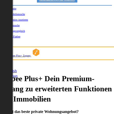
IMMOBILIENSUCHE STARTEN
Startseite
Immobiliensuche
Kostenlos inserieren
Kartensuche
Umzugsvergleich
Über Flatbee
Blog
Flatbee Plus+ Zugang
German
English
German
Flatbee Plus+ Dein Premium-
Zugang zu erweiterten Funktionen
und Immobilien
Du willst das beste private Wohnungsangebot?