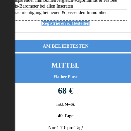
Zeitsparender Immobilienvergleich-Algorithmus & Flatbee
Preis-Barometer bei allen Inseraten
Benachrichtigung bei neuen & passenden Immobilien
Registrieren & Bestellen
AM BELIEBTESTEN
MITTEL
Flatbee Plus+
68 €
inkl. MwSt.
40 Tage
Nur
1.7
€ pro Tag!