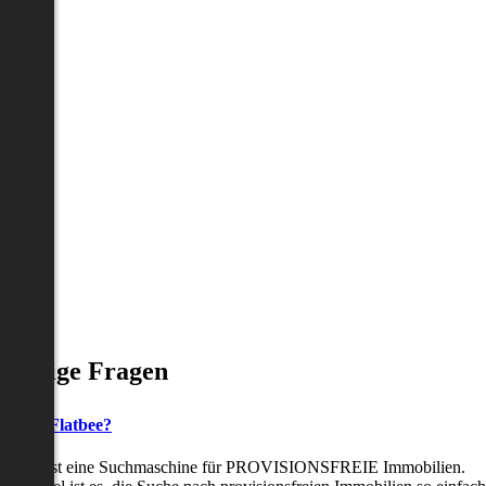
Häufige Fragen
as ist Flatbee?
Flatbee ist eine Suchmaschine für PROVISIONSFREIE Immobilien.