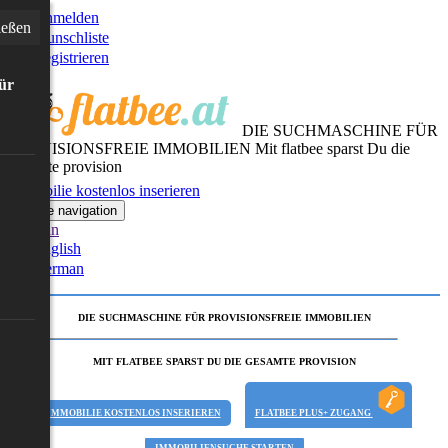
Anmelden
ießen
Wunschliste
Registrieren
für
DIE SUCHMASCHINE FÜR
PROVISIONSFREIE IMMOBILIEN
Mit flatbee sparst Du die
gesamte provision
Immobilie kostenlos inserieren
Toggle navigation
German
English
German
DIE SUCHMASCHINE FÜR PROVISIONSFREIE IMMOBILIEN
MIT FLATBEE SPARST DU DIE GESAMTE PROVISION
IMMOBILIE KOSTENLOS INSERIEREN
FLATBEE PLUS+ ZUGANG