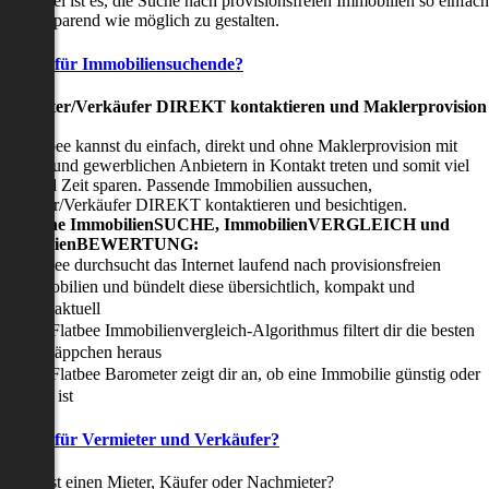
nser Ziel ist es, die Suche nach provisionsfreien Immobilien so einfach
nd zeitsparend wie möglich zu gestalten.
Vorteile für Immobiliensuchende?
Viermieter/Verkäufer DIREKT kontaktieren und Maklerprovision
sparen:
it Flatbee kannst du einfach, direkt und ohne Maklerprovision mit
rivaten und gewerblichen Anbietern in Kontakt treten und somit viel
eld und Zeit sparen. Passende Immobilien aussuchen,
ermieter/Verkäufer DIREKT kontaktieren und besichtigen.
All-in-one ImmobilienSUCHE, ImmobilienVERGLEICH und
ImmobilienBEWERTUNG:
Flatbee durchsucht das Internet laufend nach provisionsfreien
Immobilien und bündelt diese übersichtlich, kompakt und
tagesaktuell
Der Flatbee Immobilienvergleich-Algorithmus filtert dir die besten
Schnäppchen heraus
Der Flatbee Barometer zeigt dir an, ob eine Immobilie günstig oder
teuer ist
Vorteile für Vermieter und Verkäufer?
u suchst einen Mieter, Käufer oder Nachmieter?