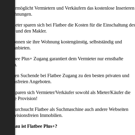
latbee ermöglicht Vermietern und Verkäufern das kostenlose Inserieren
ihrer Wohnungen.
ie Anbieter sparen sich bei Flatbee die Kosten für die Einschaltung de
nserates und den Makler.
aher können sie ihre Wohnung kostengünstig, selbstständig und
ffektiv anbieten.
er Flatbee Plus+ Zugang garantiert dem Vermieter nur ernsthafte
Anfragen.
o erhalten Suchende bei Flatbee Zugang zu den besten privaten und
rovisionsfreien Angeboten.
ei uns sparen sich Vermieter/Verkäufer sowohl als Mieter/Käufer die
omplette Provision!
udem durchsucht Flatbee als Suchmaschine auch andere Webseiten
ach provisionsfreien Immobilien.
Was genau ist Flatbee Plus+?