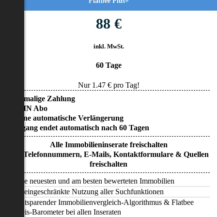
Flatbee Plus+
88 €
inkl. MwSt.
60 Tage
Nur
1.47
€ pro Tag!
• Einmalige Zahlung
• KEIN Abo
• Keine automatische Verlängerung
• Zugang endet automatisch nach 60 Tagen
Alle Immobilieninserate freischalten
Alle Telefonnummern, E-Mails, Kontaktformulare & Quellen
freischalten
Alle neuesten und am besten bewerteten Immobilien
Uneingeschränkte Nutzung aller Suchfunktionen
Zeitsparender Immobilienvergleich-Algorithmus & Flatbee
Preis-Barometer bei allen Inseraten