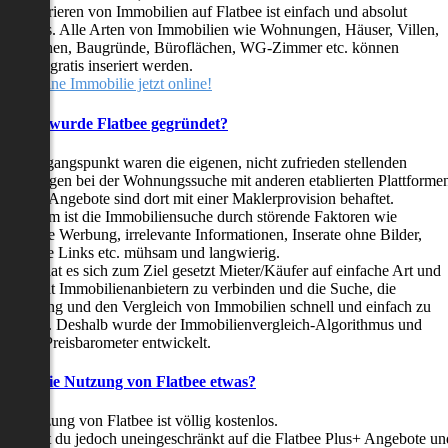
as Inserieren von Immobilien auf Flatbee ist einfach und absolut
ostenlos. Alle Arten von Immobilien wie Wohnungen, Häuser, Villen,
arkflächen, Baugründe, Büroflächen, WG-Zimmer etc. können
ederzeit gratis inseriert werden.
telle deine Immobilie jetzt online!
Warum wurde Flatbee gegründet?
er Ausgangspunkt waren die eigenen, nicht zufrieden stellenden
rfahrungen bei der Wohnungssuche mit anderen etablierten Plattforme
ast alle Angebote sind dort mit einer Maklerprovision behaftet.
ußerdem ist die Immobiliensuche durch störende Faktoren wie
linkende Werbung, irrelevante Informationen, Inserate ohne Bilder,
nzählige Links etc. mühsam und langwierig.
latbee hat es sich zum Ziel gesetzt Mieter/Käufer auf einfache Art und
eise mit Immobilienanbietern zu verbinden und die Suche, die
ewertung und den Vergleich von Immobilien schnell und einfach zu
estalten. Deshalb wurde der Immobilienvergleich-Algorithmus und
latbee-Preisbarometer entwickelt.
Kostet die Nutzung von Flatbee etwas?
ie Nutzung von Flatbee ist völlig kostenlos.
öchtest du jedoch uneingeschränkt auf die Flatbee Plus+ Angebote un