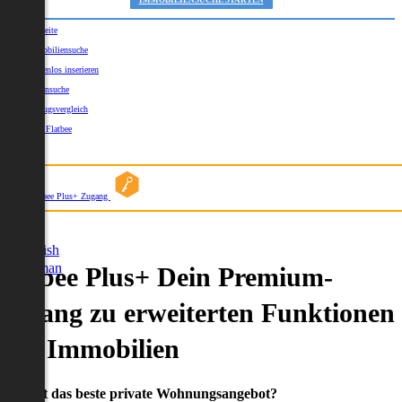
IMMOBILIENSUCHE STARTEN
Startseite
Immobiliensuche
Kostenlos inserieren
Kartensuche
Umzugsvergleich
Über Flatbee
Blog
Flatbee Plus+ Zugang
German
English
German
Flatbee Plus+ Dein Premium-
Zugang zu erweiterten Funktionen
und Immobilien
Du willst das beste private Wohnungsangebot?