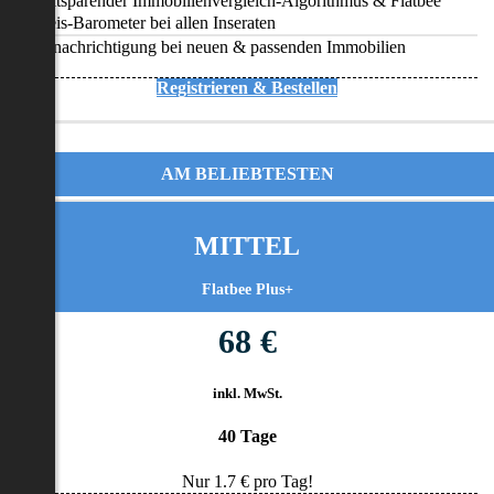
Zeitsparender Immobilienvergleich-Algorithmus & Flatbee
Preis-Barometer bei allen Inseraten
Benachrichtigung bei neuen & passenden Immobilien
Registrieren & Bestellen
AM BELIEBTESTEN
MITTEL
Flatbee Plus+
68 €
inkl. MwSt.
40 Tage
Nur
1.7
€ pro Tag!