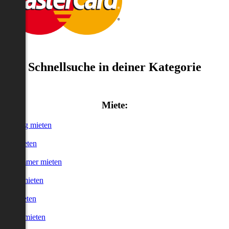
Schnellsuche in deiner Kategorie
Miete:
Wohnung mieten
Haus mieten
WG-Zimmer mieten
Garage mieten
Büro mieten
urzzeitmieten