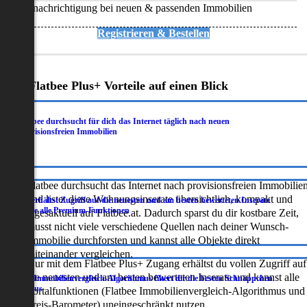
Benachrichtigung bei neuen & passenden Immobilien
Registrieren & Bestellen
Deine Flatbee Plus+ Vorteile auf einen Blick
Flatbee durchsucht für dich das Internet täglich nach neuen
.
provisionsfreien Immobilien
Flatbee durchsucht das Internet nach provisionsfreien Immobilie
und listet diese Wohnungsinserate übersichtlich, kompakt und
Du erhältst Zugriff auf die neuesten und am besten bewerteten Inserate
.
sowie alle Premium-Funktionen
tagesaktuell auf Flatbee.at. Dadurch sparst du dir kostbare Zeit,
musst nicht viele verschiedene Quellen nach deiner Wunsch-
Immobilie durchforsten und kannst alle Objekte direkt
miteinander vergleichen.
Nur mit dem Flatbee Plus+ Zugang erhältst du vollen Zugriff auf
die neuesten und am besten bewerteten Inserate und kannst alle
Der Immobilienvergleich-Algorithmus filtert dir die besten Schnäppchen
.
heraus
Portalfunktionen (Flatbee Immobilienvergleich-Algorithmus und
Preis-Barometer) uneingeschränkt nutzen.