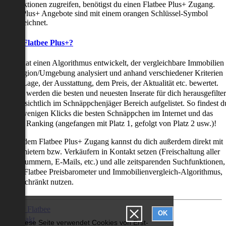
uchfunktionen zugreifen, benötigst du einen Flatbee Plus+ Zugang.
latbee Plus+ Angebote sind mit einem orangen Schlüssel-Symbol
ekennzeichnet.
as ist Flatbee Plus+?
latbee hat einen Algorithmus entwickelt, der vergleichbare Immobilien
iner Region/Umgebung analysiert und anhand verschiedener Kriterien
ie der Lage, der Ausstattung, dem Preis, der Aktualität etc. bewertet.
adurch werden die besten und neuesten Inserate für dich herausgefilter
nd übersichtlich im Schnäppchenjäger Bereich aufgelistet. So findest d
it nur wenigen Klicks die besten Schnäppchen im Internet und das
ogar als Ranking (angefangen mit Platz 1, gefolgt von Platz 2 usw.)!
ur mit dem Flatbee Plus+ Zugang kannst du dich außerdem direkt mit
en Vermietern bzw. Verkäufern in Kontakt setzen (Freischaltung aller
elefonnummern, E-Mails, etc.) und alle zeitsparenden Suchfunktionen,
ie den Flatbee Preisbarometer und Immobilienvergleich-Algorithmus,
neingeschränkt nutzen.
Über Flatbee
OK
Kontakt
Diese Seite verwendet Cookies von Erst-