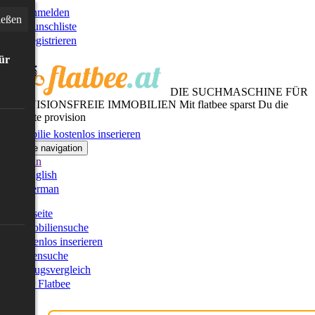
Anmelden
ießen
Wunschliste
Registrieren
für
DIE SUCHMASCHINE FÜR
PROVISIONSFREIE IMMOBILIEN
Mit flatbee sparst Du die
gesamte provision
Immobilie kostenlos inserieren
Toggle navigation
German
English
German
Startseite
Immobiliensuche
Kostenlos inserieren
Kartensuche
Umzugsvergleich
Über Flatbee
Blog