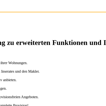
g zu erweiterten Funktionen und 
n ihrer Wohnungen.
s Inserates und den Makler.
v anbieten.
agen.
ovisionsfreien Angeboten.
omplette Provision!