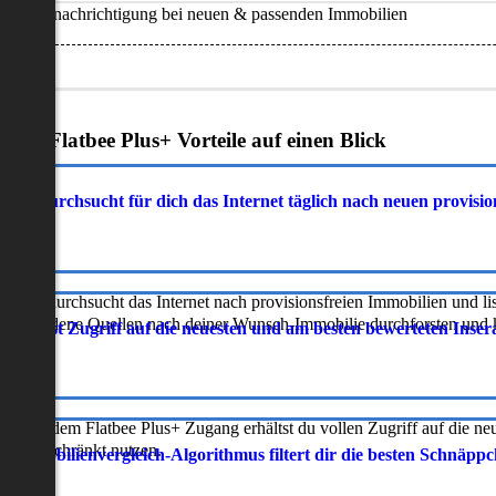
Benachrichtigung bei neuen & passenden Immobilien
Deine Flatbee Plus+ Vorteile auf einen Blick
atbee durchsucht für dich das Internet täglich nach neuen provisi
latbee durchsucht das Internet nach provisionsfreien Immobilien und lis
erschiedene Quellen nach deiner Wunsch-Immobilie durchforsten und ka
 erhältst Zugriff auf die neuesten und am besten bewerteten Inse
ur mit dem Flatbee Plus+ Zugang erhältst du vollen Zugriff auf die ne
neingeschränkt nutzen.
r Immobilienvergleich-Algorithmus filtert dir die besten Schnäpp