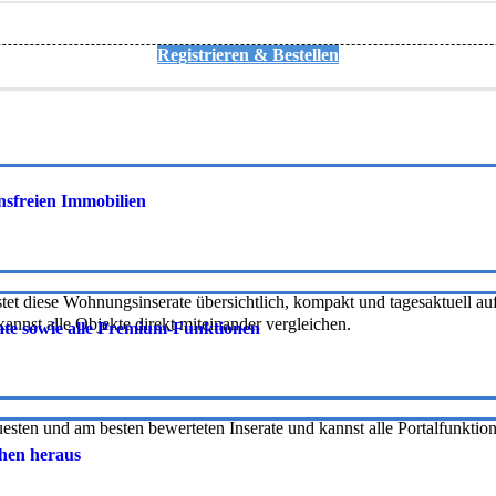
Registrieren & Bestellen
onsfreien Immobilien
tet diese Wohnungsinserate übersichtlich, kompakt und tagesaktuell auf 
nnst alle Objekte direkt miteinander vergleichen.
rate sowie alle Premium-Funktionen
uesten und am besten bewerteten Inserate und kannst alle Portalfunkti
chen heraus