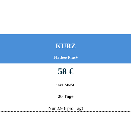
KURZ
Flatbee Plus+
58 €
inkl. MwSt.
20 Tage
Nur
2.9
€ pro Tag!