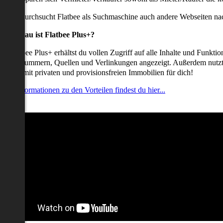
udem durchsucht Flatbee als Suchmaschine auch andere Webseiten nac
Was genau ist Flatbee Plus+?
it Flatbee Plus+ erhältst du vollen Zugriff auf alle Inhalte und Funkt
elefonnummern, Quellen und Verlinkungen angezeigt. Außerdem nutzt d
nserate mit privaten und provisionsfreien Immobilien für dich!
ehr Informationen zu den Vorteilen findest du hier...