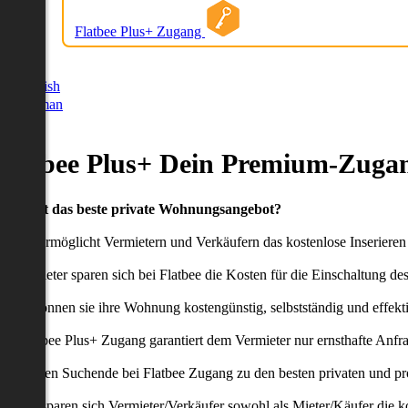
Flatbee Plus+ Zugang
German
English
German
Flatbee Plus+ Dein Premium-Zugan
Du willst das beste private Wohnungsangebot?
latbee ermöglicht Vermietern und Verkäufern das kostenlose Inseriere
ie Anbieter sparen sich bei Flatbee die Kosten für die Einschaltung de
aher können sie ihre Wohnung kostengünstig, selbstständig und effekti
er Flatbee Plus+ Zugang garantiert dem Vermieter nur ernsthafte Anfr
o erhalten Suchende bei Flatbee Zugang zu den besten privaten und pr
ei uns sparen sich Vermieter/Verkäufer sowohl als Mieter/Käufer die k