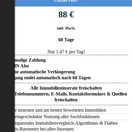
Flatbee Plus+
88 €
inkl. MwSt.
60 Tage
Nur
1.47
€ pro Tag!
• Einmalige Zahlung
• KEIN Abo
• Keine automatische Verlängerung
• Zugang endet automatisch nach 60 Tagen
Alle Immobilieninserate freischalten
Alle Telefonnummern, E-Mails, Kontaktformulare & Quellen
freischalten
Alle neuesten und am besten bewerteten Immobilien
Uneingeschränkte Nutzung aller Suchfunktionen
Zeitsparender Immobilienvergleich-Algorithmus & Flatbee
Preis-Barometer bei allen Inseraten