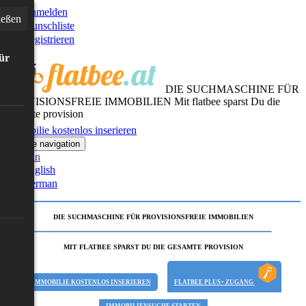
Anmelden
ießen
Wunschliste
Registrieren
für
DIE SUCHMASCHINE FÜR
PROVISIONSFREIE IMMOBILIEN
Mit flatbee sparst Du die
gesamte provision
Immobilie kostenlos inserieren
Toggle navigation
German
English
German
DIE SUCHMASCHINE FÜR PROVISIONSFREIE IMMOBILIEN
MIT FLATBEE SPARST DU DIE GESAMTE PROVISION
IMMOBILIE KOSTENLOS INSERIEREN
FLATBEE PLUS+ ZUGANG