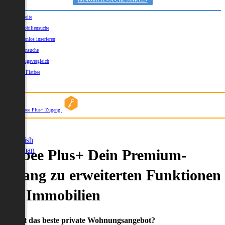
IMMOBILIENSUCHE STARTEN
Startseite
Immobiliensuche
Kostenlos inserieren
Kartensuche
Umzugsvergleich
Über Flatbee
Blog
Flatbee Plus+ Zugang
German
English
German
Flatbee Plus+ Dein Premium-
Zugang zu erweiterten Funktionen
und Immobilien
Du willst das beste private Wohnungsangebot?