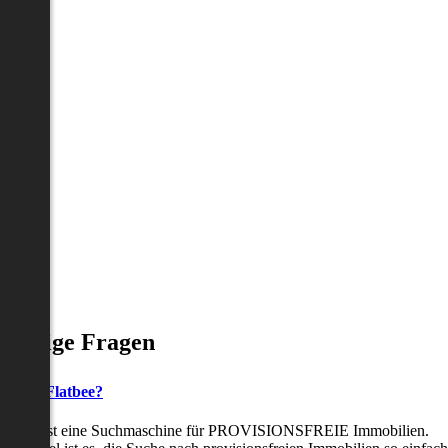
Häufige Fragen
as ist Flatbee?
Flatbee ist eine Suchmaschine für PROVISIONSFREIE Immobilien.