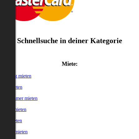
Schnellsuche in deiner Kategorie
Miete:
Wohnung mieten
Haus mieten
WG-Zimmer mieten
Garage mieten
Büro mieten
urzzeitmieten