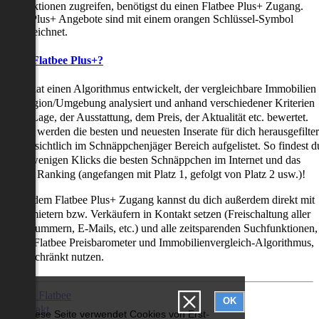
uchfunktionen zugreifen, benötigst du einen Flatbee Plus+ Zugang.
latbee Plus+ Angebote sind mit einem orangen Schlüssel-Symbol
ekennzeichnet.
as ist Flatbee Plus+?
latbee hat einen Algorithmus entwickelt, der vergleichbare Immobilien
iner Region/Umgebung analysiert und anhand verschiedener Kriterien
ie der Lage, der Ausstattung, dem Preis, der Aktualität etc. bewertet.
adurch werden die besten und neuesten Inserate für dich herausgefilter
nd übersichtlich im Schnäppchenjäger Bereich aufgelistet. So findest d
it nur wenigen Klicks die besten Schnäppchen im Internet und das
ogar als Ranking (angefangen mit Platz 1, gefolgt von Platz 2 usw.)!
ur mit dem Flatbee Plus+ Zugang kannst du dich außerdem direkt mit
en Vermietern bzw. Verkäufern in Kontakt setzen (Freischaltung aller
elefonnummern, E-Mails, etc.) und alle zeitsparenden Suchfunktionen,
ie den Flatbee Preisbarometer und Immobilienvergleich-Algorithmus,
neingeschränkt nutzen.
Über Flatbee
OK
Kontakt
Diese Seite verwendet Cookies von Erst-