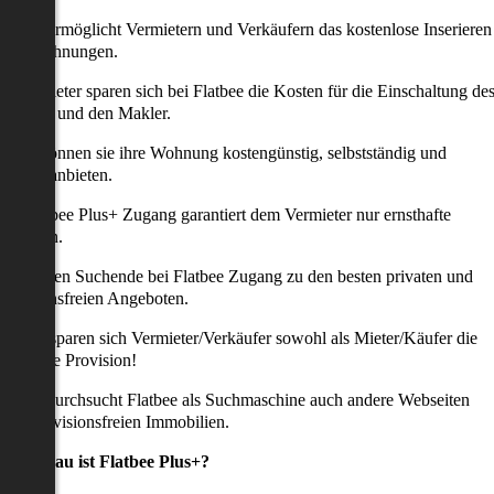
latbee ermöglicht Vermietern und Verkäufern das kostenlose Inserieren
ihrer Wohnungen.
ie Anbieter sparen sich bei Flatbee die Kosten für die Einschaltung de
nserates und den Makler.
aher können sie ihre Wohnung kostengünstig, selbstständig und
ffektiv anbieten.
er Flatbee Plus+ Zugang garantiert dem Vermieter nur ernsthafte
Anfragen.
o erhalten Suchende bei Flatbee Zugang zu den besten privaten und
rovisionsfreien Angeboten.
ei uns sparen sich Vermieter/Verkäufer sowohl als Mieter/Käufer die
omplette Provision!
udem durchsucht Flatbee als Suchmaschine auch andere Webseiten
ach provisionsfreien Immobilien.
Was genau ist Flatbee Plus+?