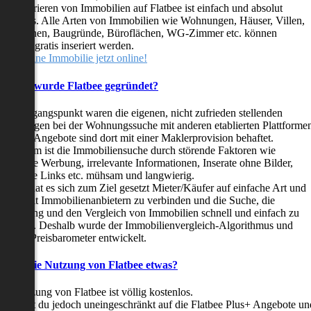
as Inserieren von Immobilien auf Flatbee ist einfach und absolut
ostenlos. Alle Arten von Immobilien wie Wohnungen, Häuser, Villen,
arkflächen, Baugründe, Büroflächen, WG-Zimmer etc. können
ederzeit gratis inseriert werden.
telle deine Immobilie jetzt online!
Warum wurde Flatbee gegründet?
er Ausgangspunkt waren die eigenen, nicht zufrieden stellenden
rfahrungen bei der Wohnungssuche mit anderen etablierten Plattforme
ast alle Angebote sind dort mit einer Maklerprovision behaftet.
ußerdem ist die Immobiliensuche durch störende Faktoren wie
linkende Werbung, irrelevante Informationen, Inserate ohne Bilder,
nzählige Links etc. mühsam und langwierig.
latbee hat es sich zum Ziel gesetzt Mieter/Käufer auf einfache Art und
eise mit Immobilienanbietern zu verbinden und die Suche, die
ewertung und den Vergleich von Immobilien schnell und einfach zu
estalten. Deshalb wurde der Immobilienvergleich-Algorithmus und
latbee-Preisbarometer entwickelt.
Kostet die Nutzung von Flatbee etwas?
ie Nutzung von Flatbee ist völlig kostenlos.
öchtest du jedoch uneingeschränkt auf die Flatbee Plus+ Angebote un