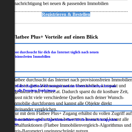
Benachrichtigung bei neuen & passenden Immobilien
Registrieren & Bestellen
Deine Flatbee Plus+ Vorteile auf einen Blick
Flatbee durchsucht für dich das Internet täglich nach neuen
.
provisionsfreien Immobilien
Flatbee durchsucht das Internet nach provisionsfreien Immobilie
und listet diese Wohnungsinserate übersichtlich, kompakt und
Du erhältst Zugriff auf die neuesten und am besten bewerteten Inserate
.
sowie alle Premium-Funktionen
tagesaktuell auf Flatbee.at. Dadurch sparst du dir kostbare Zeit,
musst nicht viele verschiedene Quellen nach deiner Wunsch-
Immobilie durchforsten und kannst alle Objekte direkt
miteinander vergleichen.
Nur mit dem Flatbee Plus+ Zugang erhältst du vollen Zugriff auf
die neuesten und am besten bewerteten Inserate und kannst alle
Der Immobilienvergleich-Algorithmus filtert dir die besten Schnäppchen
.
heraus
Portalfunktionen (Flatbee Immobilienvergleich-Algorithmus und
Preis-Barometer) uneingeschränkt nutzen.