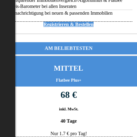
Zeitsparender Immobilienvergleich-Algorithmus & Flatbee
Preis-Barometer bei allen Inseraten
Benachrichtigung bei neuen & passenden Immobilien
Registrieren & Bestellen
AM BELIEBTESTEN
MITTEL
Flatbee Plus+
68 €
inkl. MwSt.
40 Tage
Nur
1.7
€ pro Tag!