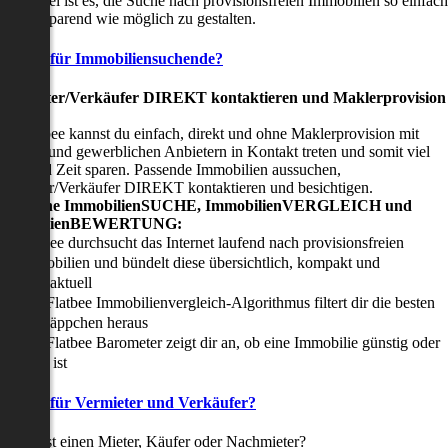
nser Ziel ist es, die Suche nach provisionsfreien Immobilien so einfach
nd zeitsparend wie möglich zu gestalten.
Vorteile für Immobiliensuchende?
Viermieter/Verkäufer DIREKT kontaktieren und Maklerprovision
sparen:
it Flatbee kannst du einfach, direkt und ohne Maklerprovision mit
rivaten und gewerblichen Anbietern in Kontakt treten und somit viel
eld und Zeit sparen. Passende Immobilien aussuchen,
ermieter/Verkäufer DIREKT kontaktieren und besichtigen.
All-in-one ImmobilienSUCHE, ImmobilienVERGLEICH und
ImmobilienBEWERTUNG:
Flatbee durchsucht das Internet laufend nach provisionsfreien
Immobilien und bündelt diese übersichtlich, kompakt und
tagesaktuell
Der Flatbee Immobilienvergleich-Algorithmus filtert dir die besten
Schnäppchen heraus
Der Flatbee Barometer zeigt dir an, ob eine Immobilie günstig oder
teuer ist
Vorteile für Vermieter und Verkäufer?
u suchst einen Mieter, Käufer oder Nachmieter?