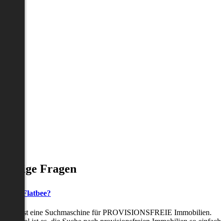
Häufige Fragen
as ist Flatbee?
Flatbee ist eine Suchmaschine für PROVISIONSFREIE Immobilien.