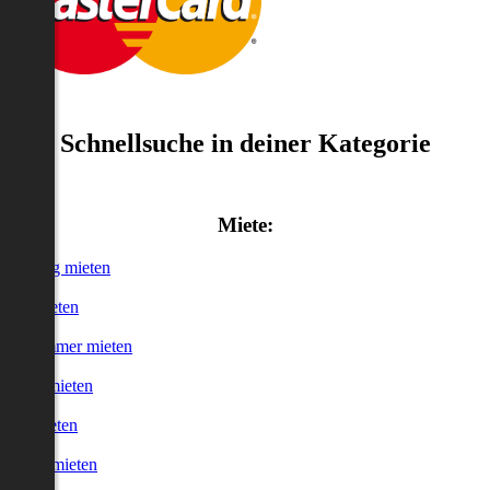
Schnellsuche in deiner Kategorie
Miete:
Wohnung mieten
Haus mieten
WG-Zimmer mieten
Garage mieten
Büro mieten
urzzeitmieten