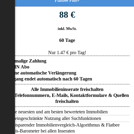
Flatbee Plus+
88 €
inkl. MwSt.
60 Tage
Nur
1.47
€ pro Tag!
• Einmalige Zahlung
• KEIN Abo
• Keine automatische Verlängerung
• Zugang endet automatisch nach 60 Tagen
Alle Immobilieninserate freischalten
Alle Telefonnummern, E-Mails, Kontaktformulare & Quellen
freischalten
Alle neuesten und am besten bewerteten Immobilien
Uneingeschränkte Nutzung aller Suchfunktionen
Zeitsparender Immobilienvergleich-Algorithmus & Flatbee
Preis-Barometer bei allen Inseraten