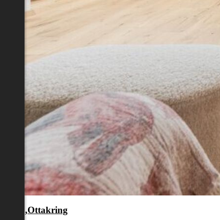
en 16.,Ottakring