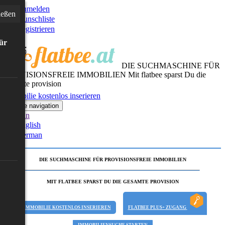
Anmelden
ießen
Wunschliste
Registrieren
für
DIE SUCHMASCHINE FÜR
PROVISIONSFREIE IMMOBILIEN
Mit flatbee sparst Du die
gesamte provision
Immobilie kostenlos inserieren
Toggle navigation
German
English
German
DIE SUCHMASCHINE FÜR PROVISIONSFREIE IMMOBILIEN
MIT FLATBEE SPARST DU DIE GESAMTE PROVISION
IMMOBILIE KOSTENLOS INSERIEREN
FLATBEE PLUS+ ZUGANG