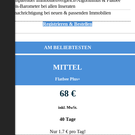
Zeitsparender Immobilienvergleich-Algorithmus & Flatbee
Preis-Barometer bei allen Inseraten
Benachrichtigung bei neuen & passenden Immobilien
Registrieren & Bestellen
AM BELIEBTESTEN
MITTEL
Flatbee Plus+
68 €
inkl. MwSt.
40 Tage
Nur
1.7
€ pro Tag!