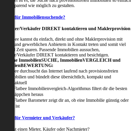
nser Ziel ist es, die Suche nach provisionsfreien Immobilien so einfach
nd zeitsparend wie möglich zu gestalten.
Vorteile für Immobiliensuchende?
Viermieter/Verkäufer DIREKT kontaktieren und Maklerprovision
sparen:
it Flatbee kannst du einfach, direkt und ohne Maklerprovision mit
rivaten und gewerblichen Anbietern in Kontakt treten und somit viel
eld und Zeit sparen. Passende Immobilien aussuchen,
ermieter/Verkäufer DIREKT kontaktieren und besichtigen.
All-in-one ImmobilienSUCHE, ImmobilienVERGLEICH und
ImmobilienBEWERTUNG:
Flatbee durchsucht das Internet laufend nach provisionsfreien
Immobilien und bündelt diese übersichtlich, kompakt und
tagesaktuell
Der Flatbee Immobilienvergleich-Algorithmus filtert dir die besten
Schnäppchen heraus
Der Flatbee Barometer zeigt dir an, ob eine Immobilie günstig oder
teuer ist
Vorteile für Vermieter und Verkäufer?
u suchst einen Mieter, Käufer oder Nachmieter?