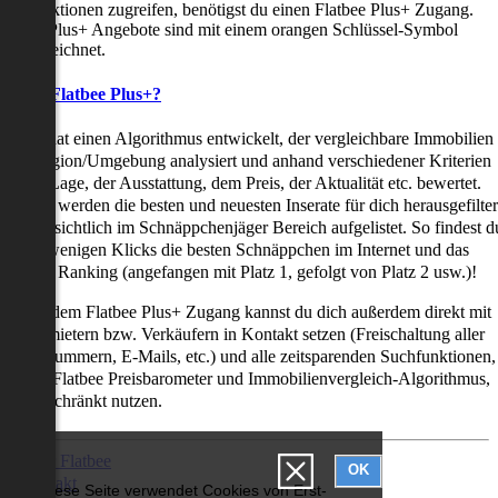
uchfunktionen zugreifen, benötigst du einen Flatbee Plus+ Zugang.
latbee Plus+ Angebote sind mit einem orangen Schlüssel-Symbol
ekennzeichnet.
as ist Flatbee Plus+?
latbee hat einen Algorithmus entwickelt, der vergleichbare Immobilien
iner Region/Umgebung analysiert und anhand verschiedener Kriterien
ie der Lage, der Ausstattung, dem Preis, der Aktualität etc. bewertet.
adurch werden die besten und neuesten Inserate für dich herausgefilter
nd übersichtlich im Schnäppchenjäger Bereich aufgelistet. So findest d
it nur wenigen Klicks die besten Schnäppchen im Internet und das
ogar als Ranking (angefangen mit Platz 1, gefolgt von Platz 2 usw.)!
ur mit dem Flatbee Plus+ Zugang kannst du dich außerdem direkt mit
en Vermietern bzw. Verkäufern in Kontakt setzen (Freischaltung aller
elefonnummern, E-Mails, etc.) und alle zeitsparenden Suchfunktionen,
ie den Flatbee Preisbarometer und Immobilienvergleich-Algorithmus,
neingeschränkt nutzen.
Über Flatbee
OK
Kontakt
Diese Seite verwendet Cookies von Erst-