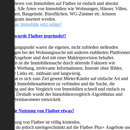
as Inserieren von Immobilien auf Flatbee ist einfach und absolut
ostenlos. Alle Arten von Immobilien wie Wohnungen, Häuser, Villen,
arkflächen, Baugründe, Büroflächen, WG-Zimmer etc. können
ederzeit gratis inseriert werden.
telle deine Immobilie jetzt online!
Warum wurde Flatbee gegründet?
er Ausgangspunkt waren die eigenen, nicht zufrieden stellenden
rfahrungen bei der Wohnungssuche mit anderen etablierten Plattforme
ast alle Angebote sind dort mit einer Maklerprovision behaftet.
ußerdem ist die Immobiliensuche durch störende Faktoren wie
linkende Werbung, irrelevante Informationen, Inserate ohne Bilder,
nzählige Links etc. mühsam und langwierig.
latbee hat es sich zum Ziel gesetzt Mieter/Käufer auf einfache Art und
eise mit Immobilienanbietern zu verbinden und die Suche, die
ewertung und den Vergleich von Immobilien schnell und einfach zu
estalten. Deshalb wurde der Immobilienvergleich-Algorithmus und
latbee-Preisbarometer entwickelt.
Kostet die Nutzung von Flatbee etwas?
ie Nutzung von Flatbee ist völlig kostenlos.
öchtest du jedoch uneingeschränkt auf die Flatbee Plus+ Angebote un