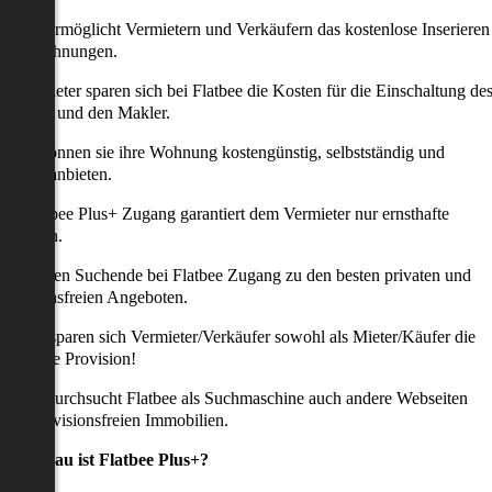
latbee ermöglicht Vermietern und Verkäufern das kostenlose Inserieren
ihrer Wohnungen.
ie Anbieter sparen sich bei Flatbee die Kosten für die Einschaltung de
nserates und den Makler.
aher können sie ihre Wohnung kostengünstig, selbstständig und
ffektiv anbieten.
er Flatbee Plus+ Zugang garantiert dem Vermieter nur ernsthafte
Anfragen.
o erhalten Suchende bei Flatbee Zugang zu den besten privaten und
rovisionsfreien Angeboten.
ei uns sparen sich Vermieter/Verkäufer sowohl als Mieter/Käufer die
omplette Provision!
udem durchsucht Flatbee als Suchmaschine auch andere Webseiten
ach provisionsfreien Immobilien.
Was genau ist Flatbee Plus+?