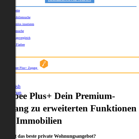
IMMOBILIENSUCHE STARTEN
Startseite
Immobiliensuche
Kostenlos inserieren
Kartensuche
Umzugsvergleich
Über Flatbee
Blog
Flatbee Plus+ Zugang
German
English
German
Flatbee Plus+ Dein Premium-
Zugang zu erweiterten Funktionen
und Immobilien
Du willst das beste private Wohnungsangebot?