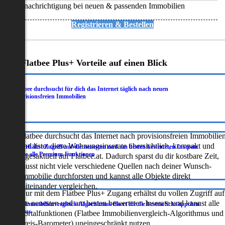
Benachrichtigung bei neuen & passenden Immobilien
Registrieren & Bestellen
Deine Flatbee Plus+ Vorteile auf einen Blick
Flatbee durchsucht für dich das Internet täglich nach neuen
.
provisionsfreien Immobilien
Flatbee durchsucht das Internet nach provisionsfreien Immobilie
und listet diese Wohnungsinserate übersichtlich, kompakt und
Du erhältst Zugriff auf die neuesten und am besten bewerteten Inserate
.
sowie alle Premium-Funktionen
tagesaktuell auf Flatbee.at. Dadurch sparst du dir kostbare Zeit,
musst nicht viele verschiedene Quellen nach deiner Wunsch-
Immobilie durchforsten und kannst alle Objekte direkt
miteinander vergleichen.
Nur mit dem Flatbee Plus+ Zugang erhältst du vollen Zugriff auf
die neuesten und am besten bewerteten Inserate und kannst alle
Der Immobilienvergleich-Algorithmus filtert dir die besten Schnäppchen
.
heraus
Portalfunktionen (Flatbee Immobilienvergleich-Algorithmus und
Preis-Barometer) uneingeschränkt nutzen.