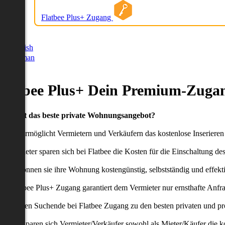
Flatbee Plus+ Zugang
German
English
German
Flatbee Plus+ Dein Premium-Zugan
Du willst das beste private Wohnungsangebot?
latbee ermöglicht Vermietern und Verkäufern das kostenlose Inseriere
ie Anbieter sparen sich bei Flatbee die Kosten für die Einschaltung de
aher können sie ihre Wohnung kostengünstig, selbstständig und effekti
er Flatbee Plus+ Zugang garantiert dem Vermieter nur ernsthafte Anfr
o erhalten Suchende bei Flatbee Zugang zu den besten privaten und pr
ei uns sparen sich Vermieter/Verkäufer sowohl als Mieter/Käufer die k