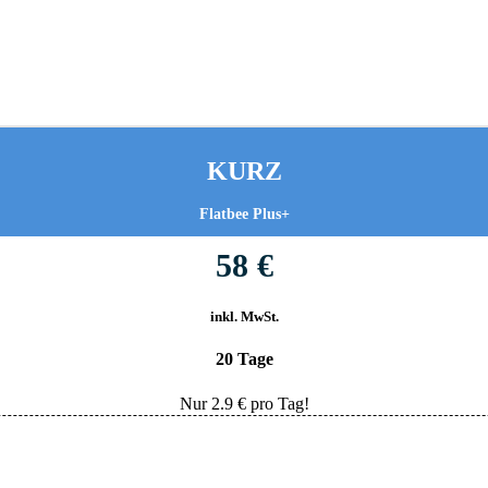
KURZ
Flatbee Plus+
58 €
inkl. MwSt.
20 Tage
Nur
2.9
€ pro Tag!