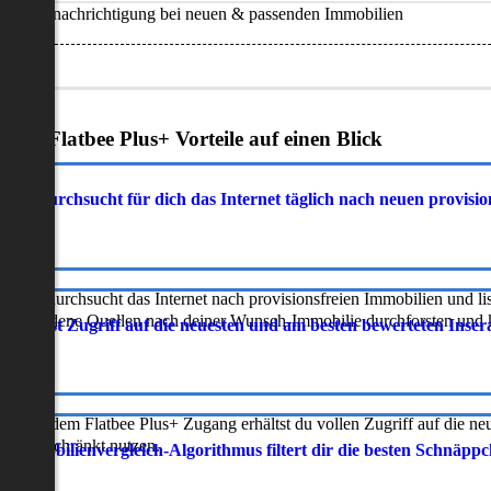
Benachrichtigung bei neuen & passenden Immobilien
Deine Flatbee Plus+ Vorteile auf einen Blick
atbee durchsucht für dich das Internet täglich nach neuen provisi
latbee durchsucht das Internet nach provisionsfreien Immobilien und lis
erschiedene Quellen nach deiner Wunsch-Immobilie durchforsten und ka
 erhältst Zugriff auf die neuesten und am besten bewerteten Inse
ur mit dem Flatbee Plus+ Zugang erhältst du vollen Zugriff auf die ne
neingeschränkt nutzen.
r Immobilienvergleich-Algorithmus filtert dir die besten Schnäpp