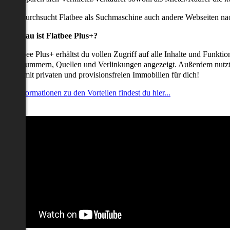
udem durchsucht Flatbee als Suchmaschine auch andere Webseiten nac
Was genau ist Flatbee Plus+?
it Flatbee Plus+ erhältst du vollen Zugriff auf alle Inhalte und Funkt
elefonnummern, Quellen und Verlinkungen angezeigt. Außerdem nutzt d
nserate mit privaten und provisionsfreien Immobilien für dich!
ehr Informationen zu den Vorteilen findest du hier...