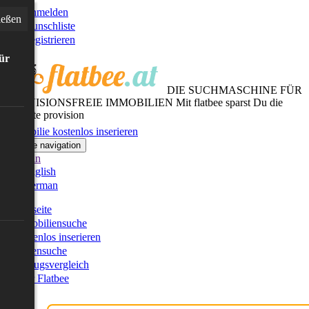
Anmelden
ießen
Wunschliste
Registrieren
für
DIE SUCHMASCHINE FÜR
PROVISIONSFREIE IMMOBILIEN
Mit flatbee sparst Du die
gesamte provision
Immobilie kostenlos inserieren
Toggle navigation
German
English
German
Startseite
Immobiliensuche
Kostenlos inserieren
Kartensuche
Umzugsvergleich
Über Flatbee
Blog