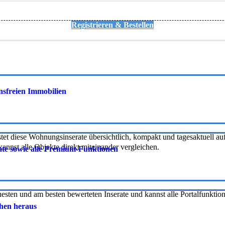
Registrieren & Bestellen
onsfreien Immobilien
tet diese Wohnungsinserate übersichtlich, kompakt und tagesaktuell auf 
nnst alle Objekte direkt miteinander vergleichen.
rate sowie alle Premium-Funktionen
uesten und am besten bewerteten Inserate und kannst alle Portalfunkti
chen heraus