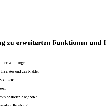
g zu erweiterten Funktionen und 
n ihrer Wohnungen.
s Inserates und den Makler.
v anbieten.
agen.
ovisionsfreien Angeboten.
omplette Provision!