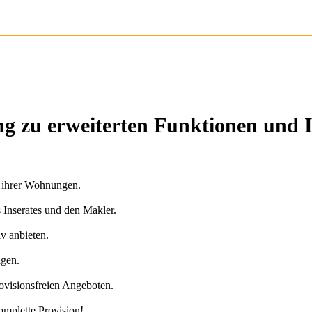
g zu erweiterten Funktionen und 
n ihrer Wohnungen.
s Inserates und den Makler.
v anbieten.
agen.
ovisionsfreien Angeboten.
omplette Provision!