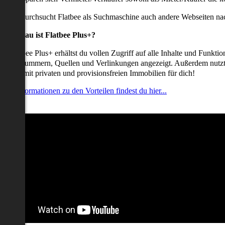
udem durchsucht Flatbee als Suchmaschine auch andere Webseiten nac
Was genau ist Flatbee Plus+?
it Flatbee Plus+ erhältst du vollen Zugriff auf alle Inhalte und Funkt
elefonnummern, Quellen und Verlinkungen angezeigt. Außerdem nutzt d
nserate mit privaten und provisionsfreien Immobilien für dich!
ehr Informationen zu den Vorteilen findest du hier...