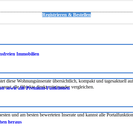
Registrieren & Bestellen
onsfreien Immobilien
tet diese Wohnungsinserate übersichtlich, kompakt und tagesaktuell auf 
nnst alle Objekte direkt miteinander vergleichen.
rate sowie alle Premium-Funktionen
uesten und am besten bewerteten Inserate und kannst alle Portalfunkti
chen heraus