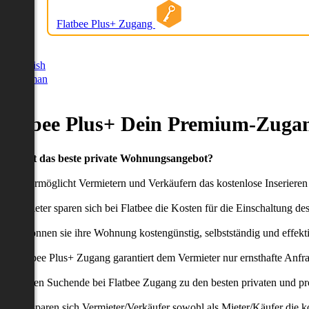
Flatbee Plus+ Zugang
German
English
German
Flatbee Plus+ Dein Premium-Zugan
Du willst das beste private Wohnungsangebot?
latbee ermöglicht Vermietern und Verkäufern das kostenlose Inseriere
ie Anbieter sparen sich bei Flatbee die Kosten für die Einschaltung de
aher können sie ihre Wohnung kostengünstig, selbstständig und effekti
er Flatbee Plus+ Zugang garantiert dem Vermieter nur ernsthafte Anfr
o erhalten Suchende bei Flatbee Zugang zu den besten privaten und pr
ei uns sparen sich Vermieter/Verkäufer sowohl als Mieter/Käufer die k