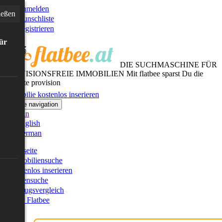
Anmelden
ießen
Wunschliste
Registrieren
für
DIE SUCHMASCHINE FÜR
PROVISIONSFREIE IMMOBILIEN
Mit flatbee sparst Du die
gesamte provision
Immobilie kostenlos inserieren
Toggle navigation
German
English
German
Startseite
Immobiliensuche
Kostenlos inserieren
Kartensuche
Umzugsvergleich
Über Flatbee
Blog