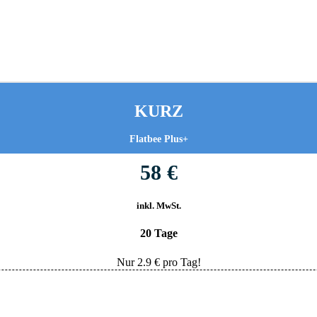
KURZ
Flatbee Plus+
58 €
inkl. MwSt.
20 Tage
Nur
2.9
€ pro Tag!