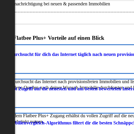
Benachrichtigung bei neuen & passenden Immobilien
Deine Flatbee Plus+ Vorteile auf einen Blick
atbee durchsucht für dich das Internet täglich nach neuen provisi
latbee durchsucht das Internet nach provisionsfreien Immobilien und lis
erschiedene Quellen nach deiner Wunsch-Immobilie durchforsten und ka
 erhältst Zugriff auf die neuesten und am besten bewerteten Inse
ur mit dem Flatbee Plus+ Zugang erhältst du vollen Zugriff auf die ne
neingeschränkt nutzen.
r Immobilienvergleich-Algorithmus filtert dir die besten Schnäpp