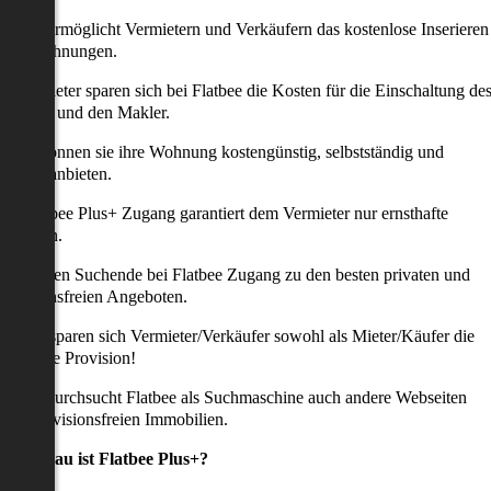
latbee ermöglicht Vermietern und Verkäufern das kostenlose Inserieren
ihrer Wohnungen.
ie Anbieter sparen sich bei Flatbee die Kosten für die Einschaltung de
nserates und den Makler.
aher können sie ihre Wohnung kostengünstig, selbstständig und
ffektiv anbieten.
er Flatbee Plus+ Zugang garantiert dem Vermieter nur ernsthafte
Anfragen.
o erhalten Suchende bei Flatbee Zugang zu den besten privaten und
rovisionsfreien Angeboten.
ei uns sparen sich Vermieter/Verkäufer sowohl als Mieter/Käufer die
omplette Provision!
udem durchsucht Flatbee als Suchmaschine auch andere Webseiten
ach provisionsfreien Immobilien.
Was genau ist Flatbee Plus+?