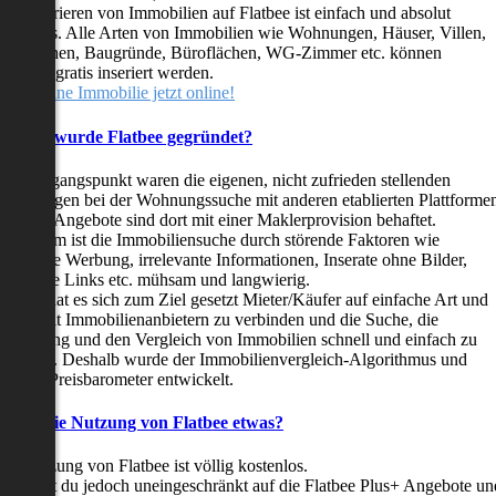
as Inserieren von Immobilien auf Flatbee ist einfach und absolut
ostenlos. Alle Arten von Immobilien wie Wohnungen, Häuser, Villen,
arkflächen, Baugründe, Büroflächen, WG-Zimmer etc. können
ederzeit gratis inseriert werden.
telle deine Immobilie jetzt online!
Warum wurde Flatbee gegründet?
er Ausgangspunkt waren die eigenen, nicht zufrieden stellenden
rfahrungen bei der Wohnungssuche mit anderen etablierten Plattforme
ast alle Angebote sind dort mit einer Maklerprovision behaftet.
ußerdem ist die Immobiliensuche durch störende Faktoren wie
linkende Werbung, irrelevante Informationen, Inserate ohne Bilder,
nzählige Links etc. mühsam und langwierig.
latbee hat es sich zum Ziel gesetzt Mieter/Käufer auf einfache Art und
eise mit Immobilienanbietern zu verbinden und die Suche, die
ewertung und den Vergleich von Immobilien schnell und einfach zu
estalten. Deshalb wurde der Immobilienvergleich-Algorithmus und
latbee-Preisbarometer entwickelt.
Kostet die Nutzung von Flatbee etwas?
ie Nutzung von Flatbee ist völlig kostenlos.
öchtest du jedoch uneingeschränkt auf die Flatbee Plus+ Angebote un