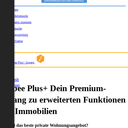
IMMOBILIENSUCHE STARTEN
Startseite
Immobiliensuche
Kostenlos inserieren
Kartensuche
Umzugsvergleich
Über Flatbee
Blog
Flatbee Plus+ Zugang
German
English
German
Flatbee Plus+ Dein Premium-
Zugang zu erweiterten Funktionen
und Immobilien
Du willst das beste private Wohnungsangebot?