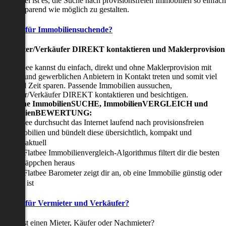
nser Ziel ist es, die Suche nach provisionsfreien Immobilien so einfach
nd zeitsparend wie möglich zu gestalten.
Vorteile für Immobiliensuchende?
Viermieter/Verkäufer DIREKT kontaktieren und Maklerprovision
sparen:
it Flatbee kannst du einfach, direkt und ohne Maklerprovision mit
rivaten und gewerblichen Anbietern in Kontakt treten und somit viel
eld und Zeit sparen. Passende Immobilien aussuchen,
ermieter/Verkäufer DIREKT kontaktieren und besichtigen.
All-in-one ImmobilienSUCHE, ImmobilienVERGLEICH und
ImmobilienBEWERTUNG:
Flatbee durchsucht das Internet laufend nach provisionsfreien
Immobilien und bündelt diese übersichtlich, kompakt und
tagesaktuell
Der Flatbee Immobilienvergleich-Algorithmus filtert dir die besten
Schnäppchen heraus
Der Flatbee Barometer zeigt dir an, ob eine Immobilie günstig oder
teuer ist
Vorteile für Vermieter und Verkäufer?
u suchst einen Mieter, Käufer oder Nachmieter?