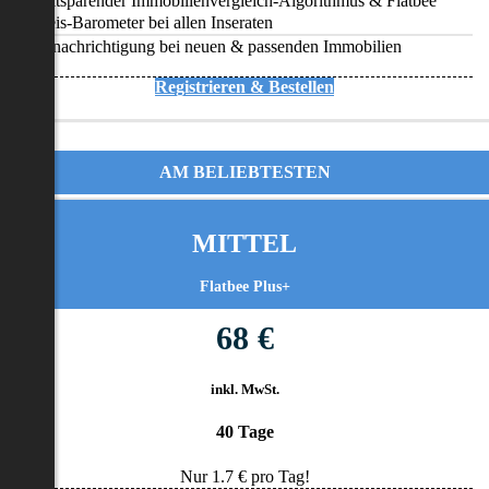
Zeitsparender Immobilienvergleich-Algorithmus & Flatbee
Preis-Barometer bei allen Inseraten
Benachrichtigung bei neuen & passenden Immobilien
Registrieren & Bestellen
AM BELIEBTESTEN
MITTEL
Flatbee Plus+
68 €
inkl. MwSt.
40 Tage
Nur
1.7
€ pro Tag!