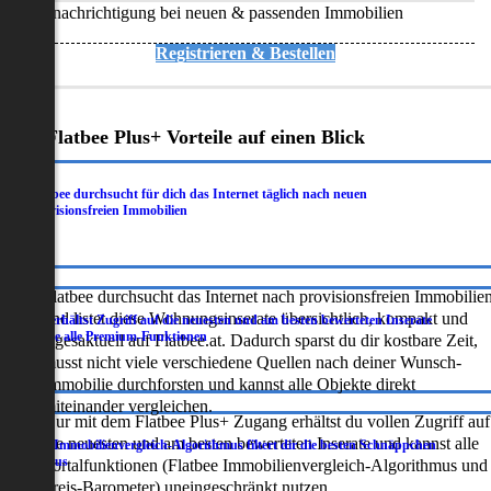
Benachrichtigung bei neuen & passenden Immobilien
Registrieren & Bestellen
Deine Flatbee Plus+ Vorteile auf einen Blick
Flatbee durchsucht für dich das Internet täglich nach neuen
.
provisionsfreien Immobilien
Flatbee durchsucht das Internet nach provisionsfreien Immobilie
und listet diese Wohnungsinserate übersichtlich, kompakt und
Du erhältst Zugriff auf die neuesten und am besten bewerteten Inserate
.
sowie alle Premium-Funktionen
tagesaktuell auf Flatbee.at. Dadurch sparst du dir kostbare Zeit,
musst nicht viele verschiedene Quellen nach deiner Wunsch-
Immobilie durchforsten und kannst alle Objekte direkt
miteinander vergleichen.
Nur mit dem Flatbee Plus+ Zugang erhältst du vollen Zugriff auf
die neuesten und am besten bewerteten Inserate und kannst alle
Der Immobilienvergleich-Algorithmus filtert dir die besten Schnäppchen
.
heraus
Portalfunktionen (Flatbee Immobilienvergleich-Algorithmus und
Preis-Barometer) uneingeschränkt nutzen.