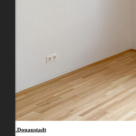
en 22.,Donaustadt