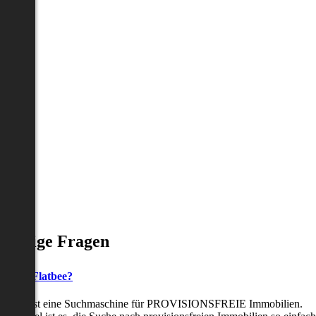
Häufige Fragen
as ist Flatbee?
Flatbee ist eine Suchmaschine für PROVISIONSFREIE Immobilien.