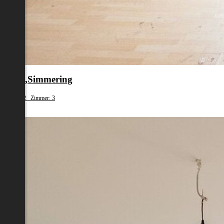
en 11.,Simmering
fläche: 62 Zimmer: 3
79 000