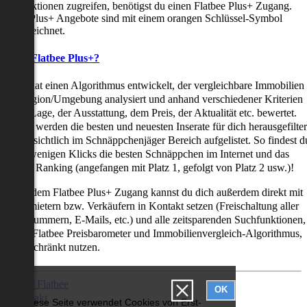
uchfunktionen zugreifen, benötigst du einen Flatbee Plus+ Zugang.
latbee Plus+ Angebote sind mit einem orangen Schlüssel-Symbol
ekennzeichnet.
as ist Flatbee Plus+?
latbee hat einen Algorithmus entwickelt, der vergleichbare Immobilien
iner Region/Umgebung analysiert und anhand verschiedener Kriterien
ie der Lage, der Ausstattung, dem Preis, der Aktualität etc. bewertet.
adurch werden die besten und neuesten Inserate für dich herausgefilter
nd übersichtlich im Schnäppchenjäger Bereich aufgelistet. So findest d
it nur wenigen Klicks die besten Schnäppchen im Internet und das
ogar als Ranking (angefangen mit Platz 1, gefolgt von Platz 2 usw.)!
ur mit dem Flatbee Plus+ Zugang kannst du dich außerdem direkt mit
en Vermietern bzw. Verkäufern in Kontakt setzen (Freischaltung aller
elefonnummern, E-Mails, etc.) und alle zeitsparenden Suchfunktionen,
ie den Flatbee Preisbarometer und Immobilienvergleich-Algorithmus,
neingeschränkt nutzen.
Über Flatbee
OK
Kontakt
Diese Seite verwendet Cookies von Erst-