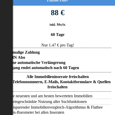
Flatbee Plus+
88 €
inkl. MwSt.
60 Tage
Nur
1.47
€ pro Tag!
• Einmalige Zahlung
• KEIN Abo
• Keine automatische Verlängerung
• Zugang endet automatisch nach 60 Tagen
Alle Immobilieninserate freischalten
Alle Telefonnummern, E-Mails, Kontaktformulare & Quellen
freischalten
Alle neuesten und am besten bewerteten Immobilien
Uneingeschränkte Nutzung aller Suchfunktionen
Zeitsparender Immobilienvergleich-Algorithmus & Flatbee
Preis-Barometer bei allen Inseraten