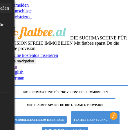
Anmelden
ießen
Wunschliste
Registrieren
für
DIE SUCHMASCHINE FÜR
PROVISIONSFREIE IMMOBILIEN
Mit flatbee sparst Du die
gesamte provision
Immobilie kostenlos inserieren
Toggle navigation
German
English
German
DIE SUCHMASCHINE FÜR PROVISIONSFREIE IMMOBILIEN
MIT FLATBEE SPARST DU DIE GESAMTE PROVISION
IMMOBILIE KOSTENLOS INSERIEREN
FLATBEE PLUS+ ZUGANG