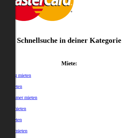
Schnellsuche in deiner Kategorie
Miete:
Wohnung mieten
Haus mieten
WG-Zimmer mieten
Garage mieten
Büro mieten
urzzeitmieten