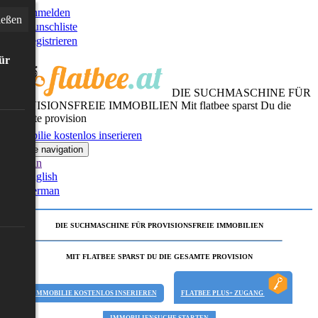
Anmelden
ießen
Wunschliste
Registrieren
für
DIE SUCHMASCHINE FÜR
PROVISIONSFREIE IMMOBILIEN
Mit flatbee sparst Du die
gesamte provision
Immobilie kostenlos inserieren
Toggle navigation
German
English
German
DIE SUCHMASCHINE FÜR PROVISIONSFREIE IMMOBILIEN
MIT FLATBEE SPARST DU DIE GESAMTE PROVISION
IMMOBILIE KOSTENLOS INSERIEREN
FLATBEE PLUS+ ZUGANG