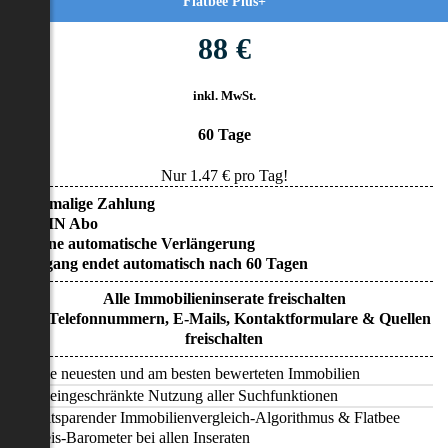
Flatbee Plus+
88 €
inkl. MwSt.
60 Tage
Nur
1.47
€ pro Tag!
• Einmalige Zahlung
• KEIN Abo
• Keine automatische Verlängerung
• Zugang endet automatisch nach 60 Tagen
Alle Immobilieninserate freischalten
Alle Telefonnummern, E-Mails, Kontaktformulare & Quellen
freischalten
Alle neuesten und am besten bewerteten Immobilien
Uneingeschränkte Nutzung aller Suchfunktionen
Zeitsparender Immobilienvergleich-Algorithmus & Flatbee
Preis-Barometer bei allen Inseraten