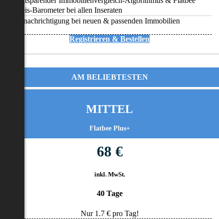
Zeitsparender Immobilienvergleich-Algorithmus & Flatbee
Preis-Barometer bei allen Inseraten
Benachrichtigung bei neuen & passenden Immobilien
Registrieren & Bestellen
AM BELIEBTESTEN
MITTEL
Flatbee Plus+
68 €
inkl. MwSt.
40 Tage
Nur
1.7
€ pro Tag!