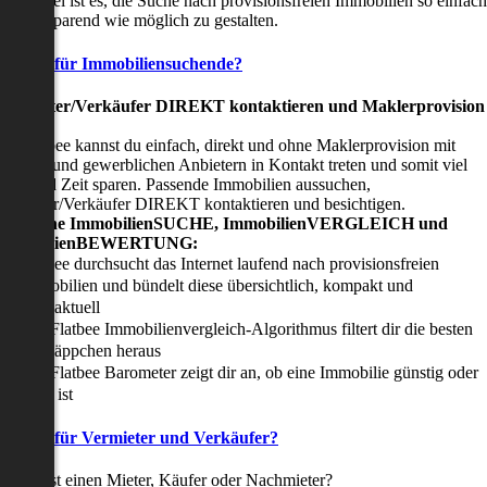
nser Ziel ist es, die Suche nach provisionsfreien Immobilien so einfach
nd zeitsparend wie möglich zu gestalten.
Vorteile für Immobiliensuchende?
Viermieter/Verkäufer DIREKT kontaktieren und Maklerprovision
sparen:
it Flatbee kannst du einfach, direkt und ohne Maklerprovision mit
rivaten und gewerblichen Anbietern in Kontakt treten und somit viel
eld und Zeit sparen. Passende Immobilien aussuchen,
ermieter/Verkäufer DIREKT kontaktieren und besichtigen.
All-in-one ImmobilienSUCHE, ImmobilienVERGLEICH und
ImmobilienBEWERTUNG:
Flatbee durchsucht das Internet laufend nach provisionsfreien
Immobilien und bündelt diese übersichtlich, kompakt und
tagesaktuell
Der Flatbee Immobilienvergleich-Algorithmus filtert dir die besten
Schnäppchen heraus
Der Flatbee Barometer zeigt dir an, ob eine Immobilie günstig oder
teuer ist
Vorteile für Vermieter und Verkäufer?
u suchst einen Mieter, Käufer oder Nachmieter?