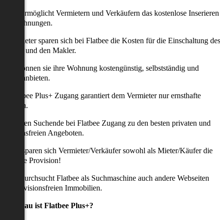
latbee ermöglicht Vermietern und Verkäufern das kostenlose Inserieren
ihrer Wohnungen.
ie Anbieter sparen sich bei Flatbee die Kosten für die Einschaltung de
nserates und den Makler.
aher können sie ihre Wohnung kostengünstig, selbstständig und
ffektiv anbieten.
er Flatbee Plus+ Zugang garantiert dem Vermieter nur ernsthafte
Anfragen.
o erhalten Suchende bei Flatbee Zugang zu den besten privaten und
rovisionsfreien Angeboten.
ei uns sparen sich Vermieter/Verkäufer sowohl als Mieter/Käufer die
omplette Provision!
udem durchsucht Flatbee als Suchmaschine auch andere Webseiten
ach provisionsfreien Immobilien.
Was genau ist Flatbee Plus+?