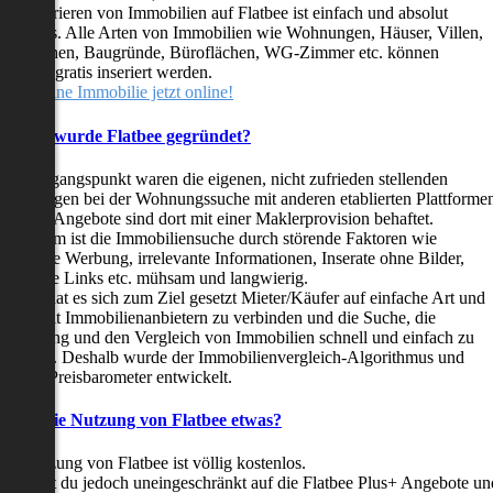
as Inserieren von Immobilien auf Flatbee ist einfach und absolut
ostenlos. Alle Arten von Immobilien wie Wohnungen, Häuser, Villen,
arkflächen, Baugründe, Büroflächen, WG-Zimmer etc. können
ederzeit gratis inseriert werden.
telle deine Immobilie jetzt online!
Warum wurde Flatbee gegründet?
er Ausgangspunkt waren die eigenen, nicht zufrieden stellenden
rfahrungen bei der Wohnungssuche mit anderen etablierten Plattforme
ast alle Angebote sind dort mit einer Maklerprovision behaftet.
ußerdem ist die Immobiliensuche durch störende Faktoren wie
linkende Werbung, irrelevante Informationen, Inserate ohne Bilder,
nzählige Links etc. mühsam und langwierig.
latbee hat es sich zum Ziel gesetzt Mieter/Käufer auf einfache Art und
eise mit Immobilienanbietern zu verbinden und die Suche, die
ewertung und den Vergleich von Immobilien schnell und einfach zu
estalten. Deshalb wurde der Immobilienvergleich-Algorithmus und
latbee-Preisbarometer entwickelt.
Kostet die Nutzung von Flatbee etwas?
ie Nutzung von Flatbee ist völlig kostenlos.
öchtest du jedoch uneingeschränkt auf die Flatbee Plus+ Angebote un