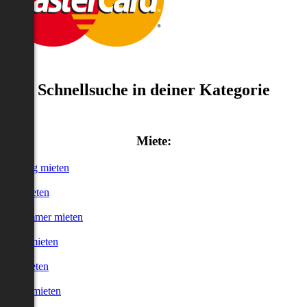
Schnellsuche in deiner Kategorie
Miete:
Wohnung mieten
Haus mieten
WG-Zimmer mieten
Garage mieten
Büro mieten
urzzeitmieten