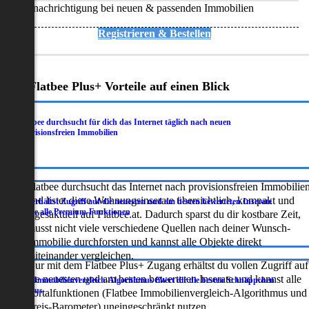
Benachrichtigung bei neuen & passenden Immobilien
Registrieren & Bestellen
Deine Flatbee Plus+ Vorteile auf einen Blick
Flatbee durchsucht für dich das Internet täglich nach neuen
.
provisionsfreien Immobilien
Flatbee durchsucht das Internet nach provisionsfreien Immobilie
und listet diese Wohnungsinserate übersichtlich, kompakt und
Du erhältst Zugriff auf die neuesten und am besten bewerteten Inserate
.
sowie alle Premium-Funktionen
tagesaktuell auf Flatbee.at. Dadurch sparst du dir kostbare Zeit,
musst nicht viele verschiedene Quellen nach deiner Wunsch-
Immobilie durchforsten und kannst alle Objekte direkt
miteinander vergleichen.
Nur mit dem Flatbee Plus+ Zugang erhältst du vollen Zugriff auf
die neuesten und am besten bewerteten Inserate und kannst alle
Der Immobilienvergleich-Algorithmus filtert dir die besten Schnäppchen
.
heraus
Portalfunktionen (Flatbee Immobilienvergleich-Algorithmus und
Preis-Barometer) uneingeschränkt nutzen.