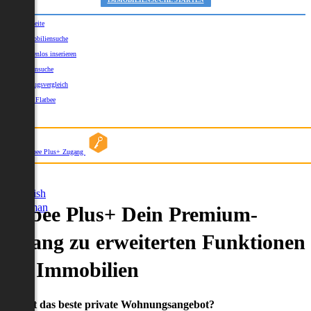
IMMOBILIENSUCHE STARTEN
Startseite
Immobiliensuche
Kostenlos inserieren
Kartensuche
Umzugsvergleich
Über Flatbee
Blog
Flatbee Plus+ Zugang
German
English
German
Flatbee Plus+ Dein Premium-
Zugang zu erweiterten Funktionen
und Immobilien
Du willst das beste private Wohnungsangebot?