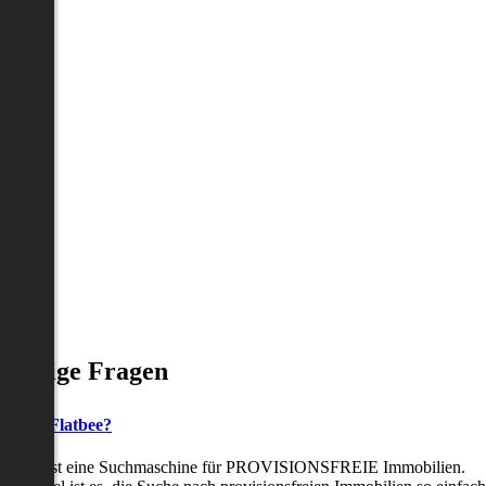
Häufige Fragen
as ist Flatbee?
Flatbee ist eine Suchmaschine für PROVISIONSFREIE Immobilien.