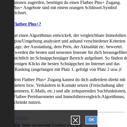
uchfunktionen zugreifen, benötigst du einen Flatbee Plus+ Zugang.
latbee Plus+ Angebote sind mit einem orangen Schlüssel-Symbol
ekennzeichnet.
as ist Flatbee Plus+?
latbee hat einen Algorithmus entwickelt, der vergleichbare Immobilien
iner Region/Umgebung analysiert und anhand verschiedener Kriterien
ie der Lage, der Ausstattung, dem Preis, der Aktualität etc. bewertet.
adurch werden die besten und neuesten Inserate für dich herausgefilter
nd übersichtlich im Schnäppchenjäger Bereich aufgelistet. So findest d
it nur wenigen Klicks die besten Schnäppchen im Internet und das
ogar als Ranking (angefangen mit Platz 1, gefolgt von Platz 2 usw.)!
ur mit dem Flatbee Plus+ Zugang kannst du dich außerdem direkt mit
en Vermietern bzw. Verkäufern in Kontakt setzen (Freischaltung aller
elefonnummern, E-Mails, etc.) und alle zeitsparenden Suchfunktionen,
ie den Flatbee Preisbarometer und Immobilienvergleich-Algorithmus,
neingeschränkt nutzen.
Über Flatbee
OK
Kontakt
Diese Seite verwendet Cookies von Erst-