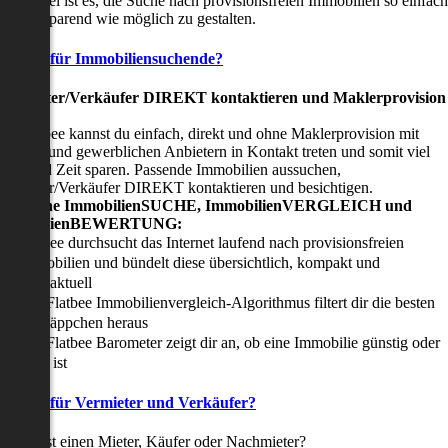
nser Ziel ist es, die Suche nach provisionsfreien Immobilien so einfach
nd zeitsparend wie möglich zu gestalten.
Vorteile für Immobiliensuchende?
Viermieter/Verkäufer DIREKT kontaktieren und Maklerprovision
sparen:
it Flatbee kannst du einfach, direkt und ohne Maklerprovision mit
rivaten und gewerblichen Anbietern in Kontakt treten und somit viel
eld und Zeit sparen. Passende Immobilien aussuchen,
ermieter/Verkäufer DIREKT kontaktieren und besichtigen.
All-in-one ImmobilienSUCHE, ImmobilienVERGLEICH und
ImmobilienBEWERTUNG:
Flatbee durchsucht das Internet laufend nach provisionsfreien
Immobilien und bündelt diese übersichtlich, kompakt und
tagesaktuell
Der Flatbee Immobilienvergleich-Algorithmus filtert dir die besten
Schnäppchen heraus
Der Flatbee Barometer zeigt dir an, ob eine Immobilie günstig oder
teuer ist
Vorteile für Vermieter und Verkäufer?
u suchst einen Mieter, Käufer oder Nachmieter?