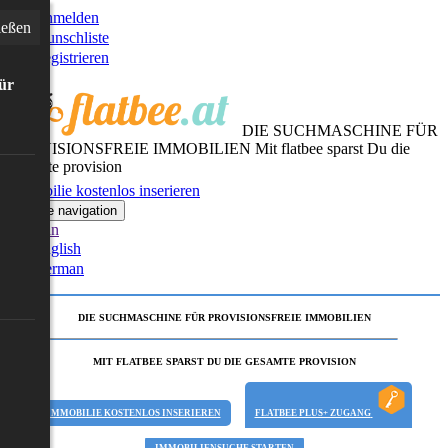
Anmelden
ießen
Wunschliste
Registrieren
für
DIE SUCHMASCHINE FÜR
PROVISIONSFREIE IMMOBILIEN
Mit flatbee sparst Du die
gesamte provision
Immobilie kostenlos inserieren
Toggle navigation
German
English
German
DIE SUCHMASCHINE FÜR PROVISIONSFREIE IMMOBILIEN
MIT FLATBEE SPARST DU DIE GESAMTE PROVISION
IMMOBILIE KOSTENLOS INSERIEREN
FLATBEE PLUS+ ZUGANG