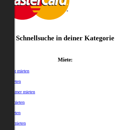
Schnellsuche in deiner Kategorie
Miete:
Wohnung mieten
Haus mieten
WG-Zimmer mieten
Garage mieten
Büro mieten
urzzeitmieten