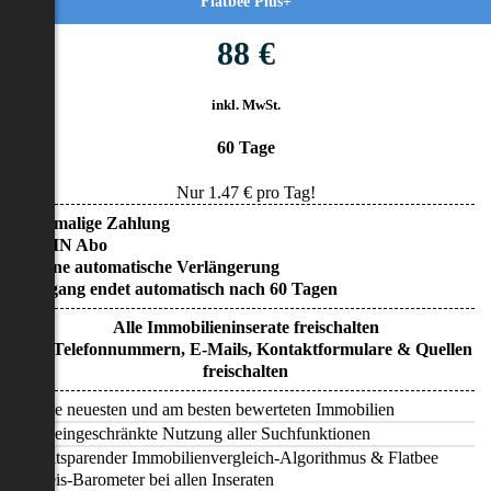
Flatbee Plus+
88 €
inkl. MwSt.
60 Tage
Nur
1.47
€ pro Tag!
• Einmalige Zahlung
• KEIN Abo
• Keine automatische Verlängerung
• Zugang endet automatisch nach 60 Tagen
Alle Immobilieninserate freischalten
Alle Telefonnummern, E-Mails, Kontaktformulare & Quellen
freischalten
Alle neuesten und am besten bewerteten Immobilien
Uneingeschränkte Nutzung aller Suchfunktionen
Zeitsparender Immobilienvergleich-Algorithmus & Flatbee
Preis-Barometer bei allen Inseraten