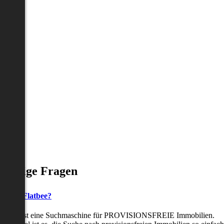
Häufige Fragen
as ist Flatbee?
Flatbee ist eine Suchmaschine für PROVISIONSFREIE Immobilien.