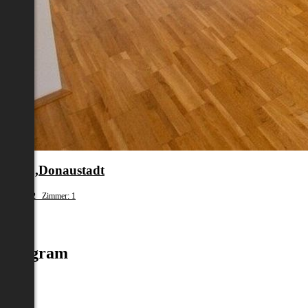
en 22.,Donaustadt
fläche: 32 Zimmer: 1
.100
Instagram