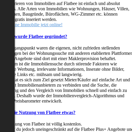
as Inserieren von Immobilien auf Flatbee ist einfach und absolut
ostenlos. Alle Arten von Immobilien wie Wohnungen, Häuser, Villen,
arkflächen, Baugründe, Büroflächen, WG-Zimmer etc. können
ederzeit gratis inseriert werden.
telle deine Immobilie jetzt online!
Warum wurde Flatbee gegründet?
er Ausgangspunkt waren die eigenen, nicht zufrieden stellenden
rfahrungen bei der Wohnungssuche mit anderen etablierten Plattforme
ast alle Angebote sind dort mit einer Maklerprovision behaftet.
ußerdem ist die Immobiliensuche durch störende Faktoren wie
linkende Werbung, irrelevante Informationen, Inserate ohne Bilder,
nzählige Links etc. mühsam und langwierig.
latbee hat es sich zum Ziel gesetzt Mieter/Käufer auf einfache Art und
eise mit Immobilienanbietern zu verbinden und die Suche, die
ewertung und den Vergleich von Immobilien schnell und einfach zu
estalten. Deshalb wurde der Immobilienvergleich-Algorithmus und
latbee-Preisbarometer entwickelt.
Kostet die Nutzung von Flatbee etwas?
ie Nutzung von Flatbee ist völlig kostenlos.
öchtest du jedoch uneingeschränkt auf die Flatbee Plus+ Angebote un