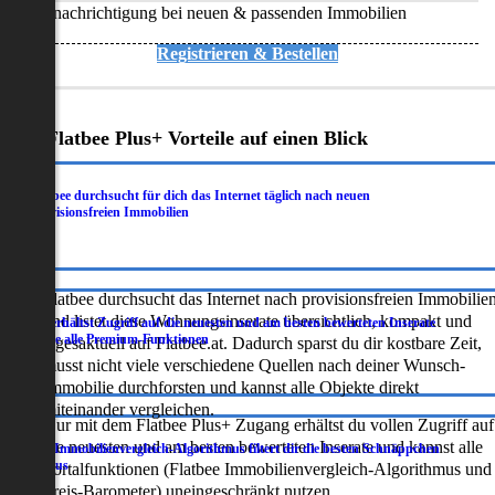
Benachrichtigung bei neuen & passenden Immobilien
Registrieren & Bestellen
Deine Flatbee Plus+ Vorteile auf einen Blick
Flatbee durchsucht für dich das Internet täglich nach neuen
.
provisionsfreien Immobilien
Flatbee durchsucht das Internet nach provisionsfreien Immobilie
und listet diese Wohnungsinserate übersichtlich, kompakt und
Du erhältst Zugriff auf die neuesten und am besten bewerteten Inserate
.
sowie alle Premium-Funktionen
tagesaktuell auf Flatbee.at. Dadurch sparst du dir kostbare Zeit,
musst nicht viele verschiedene Quellen nach deiner Wunsch-
Immobilie durchforsten und kannst alle Objekte direkt
miteinander vergleichen.
Nur mit dem Flatbee Plus+ Zugang erhältst du vollen Zugriff auf
die neuesten und am besten bewerteten Inserate und kannst alle
Der Immobilienvergleich-Algorithmus filtert dir die besten Schnäppchen
.
heraus
Portalfunktionen (Flatbee Immobilienvergleich-Algorithmus und
Preis-Barometer) uneingeschränkt nutzen.