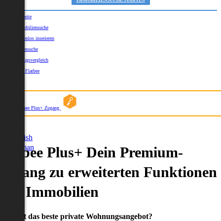
IMMOBILIENSUCHE STARTEN
Startseite
Immobiliensuche
Kostenlos inserieren
Kartensuche
Umzugsvergleich
Über Flatbee
Blog
Flatbee Plus+ Zugang
German
English
German
Flatbee Plus+ Dein Premium-
Zugang zu erweiterten Funktionen
und Immobilien
Du willst das beste private Wohnungsangebot?