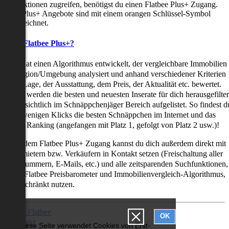
uchfunktionen zugreifen, benötigst du einen Flatbee Plus+ Zugang.
latbee Plus+ Angebote sind mit einem orangen Schlüssel-Symbol
ekennzeichnet.
as ist Flatbee Plus+?
latbee hat einen Algorithmus entwickelt, der vergleichbare Immobilien
iner Region/Umgebung analysiert und anhand verschiedener Kriterien
ie der Lage, der Ausstattung, dem Preis, der Aktualität etc. bewertet.
adurch werden die besten und neuesten Inserate für dich herausgefilter
nd übersichtlich im Schnäppchenjäger Bereich aufgelistet. So findest d
it nur wenigen Klicks die besten Schnäppchen im Internet und das
ogar als Ranking (angefangen mit Platz 1, gefolgt von Platz 2 usw.)!
ur mit dem Flatbee Plus+ Zugang kannst du dich außerdem direkt mit
en Vermietern bzw. Verkäufern in Kontakt setzen (Freischaltung aller
elefonnummern, E-Mails, etc.) und alle zeitsparenden Suchfunktionen,
ie den Flatbee Preisbarometer und Immobilienvergleich-Algorithmus,
neingeschränkt nutzen.
Über Flatbee
OK
Kontakt
Diese Seite verwendet Cookies von Erst-