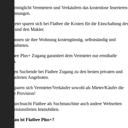
latbee ermöglicht Vermietern und Verkäufern das kostenlose Inserieren
ihrer Wohnungen.
ie Anbieter sparen sich bei Flatbee die Kosten für die Einschaltung de
nserates und den Makler.
aher können sie ihre Wohnung kostengünstig, selbstständig und
ffektiv anbieten.
er Flatbee Plus+ Zugang garantiert dem Vermieter nur ernsthafte
Anfragen.
o erhalten Suchende bei Flatbee Zugang zu den besten privaten und
rovisionsfreien Angeboten.
ei uns sparen sich Vermieter/Verkäufer sowohl als Mieter/Käufer die
omplette Provision!
udem durchsucht Flatbee als Suchmaschine auch andere Webseiten
ach provisionsfreien Immobilien.
Was genau ist Flatbee Plus+?