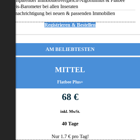
Zeitsparender Immobilienvergleich-Algorithmus & Flatbee
Preis-Barometer bei allen Inseraten
Benachrichtigung bei neuen & passenden Immobilien
Registrieren & Bestellen
AM BELIEBTESTEN
MITTEL
Flatbee Plus+
68 €
inkl. MwSt.
40 Tage
Nur
1.7
€ pro Tag!