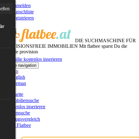
Anmelden
ießen
Wunschliste
Registrieren
für
DIE SUCHMASCHINE FÜR
PROVISIONSFREIE IMMOBILIEN
Mit flatbee sparst Du die
gesamte provision
Immobilie kostenlos inserieren
Toggle navigation
German
English
German
Startseite
Immobiliensuche
Kostenlos inserieren
Kartensuche
Umzugsvergleich
Über Flatbee
Blog