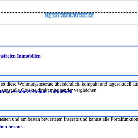
Registrieren & Bestellen
onsfreien Immobilien
tet diese Wohnungsinserate übersichtlich, kompakt und tagesaktuell auf 
nnst alle Objekte direkt miteinander vergleichen.
rate sowie alle Premium-Funktionen
uesten und am besten bewerteten Inserate und kannst alle Portalfunkti
chen heraus