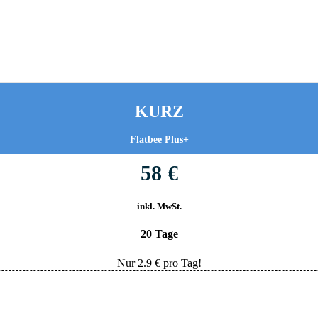
KURZ
Flatbee Plus+
58 €
inkl. MwSt.
20 Tage
Nur
2.9
€ pro Tag!