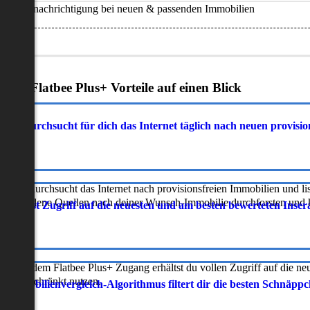
Benachrichtigung bei neuen & passenden Immobilien
Deine Flatbee Plus+ Vorteile auf einen Blick
atbee durchsucht für dich das Internet täglich nach neuen provisi
latbee durchsucht das Internet nach provisionsfreien Immobilien und lis
erschiedene Quellen nach deiner Wunsch-Immobilie durchforsten und ka
 erhältst Zugriff auf die neuesten und am besten bewerteten Inse
ur mit dem Flatbee Plus+ Zugang erhältst du vollen Zugriff auf die ne
neingeschränkt nutzen.
r Immobilienvergleich-Algorithmus filtert dir die besten Schnäpp