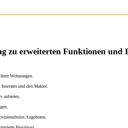
g zu erweiterten Funktionen und 
n ihrer Wohnungen.
s Inserates und den Makler.
v anbieten.
agen.
ovisionsfreien Angeboten.
omplette Provision!