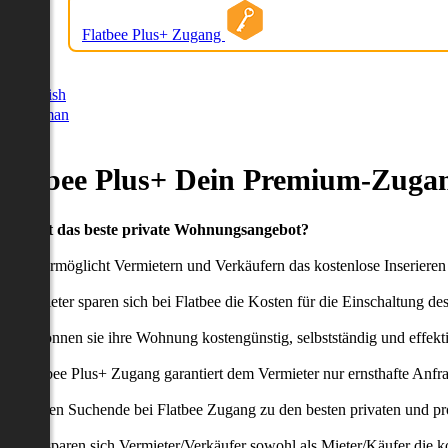
Flatbee Plus+ Zugang
German
English
German
Flatbee Plus+ Dein Premium-Zugan
Du willst das beste private Wohnungsangebot?
latbee ermöglicht Vermietern und Verkäufern das kostenlose Inseriere
ie Anbieter sparen sich bei Flatbee die Kosten für die Einschaltung de
aher können sie ihre Wohnung kostengünstig, selbstständig und effekti
er Flatbee Plus+ Zugang garantiert dem Vermieter nur ernsthafte Anfr
o erhalten Suchende bei Flatbee Zugang zu den besten privaten und pr
ei uns sparen sich Vermieter/Verkäufer sowohl als Mieter/Käufer die k