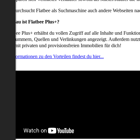
udem durchsucht Flatbee als Suchmaschine auch andere Webseiten nac
Was genau ist Flatbee Plus+?
it Flatbee Plus+ erhältst du vollen Zugriff auf alle Inhalte und Funkt
elefonnummern, Quellen und Verlinkungen angezeigt. Außerdem nutzt d
nserate mit privaten und provisionsfreien Immobilien für dich!
ehr Informationen zu den Vorteilen findest du hier...