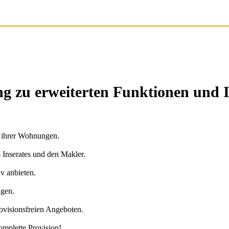
g zu erweiterten Funktionen und 
n ihrer Wohnungen.
s Inserates und den Makler.
v anbieten.
agen.
ovisionsfreien Angeboten.
omplette Provision!