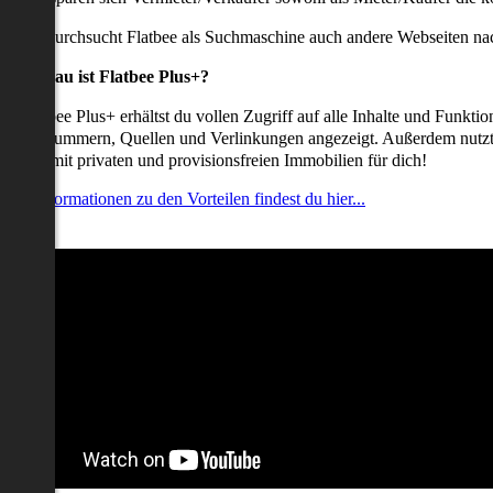
udem durchsucht Flatbee als Suchmaschine auch andere Webseiten nac
Was genau ist Flatbee Plus+?
it Flatbee Plus+ erhältst du vollen Zugriff auf alle Inhalte und Funkt
elefonnummern, Quellen und Verlinkungen angezeigt. Außerdem nutzt d
nserate mit privaten und provisionsfreien Immobilien für dich!
ehr Informationen zu den Vorteilen findest du hier...