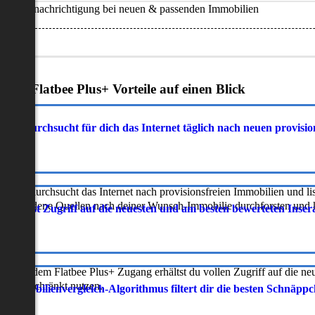
Benachrichtigung bei neuen & passenden Immobilien
Deine Flatbee Plus+ Vorteile auf einen Blick
atbee durchsucht für dich das Internet täglich nach neuen provisi
latbee durchsucht das Internet nach provisionsfreien Immobilien und lis
erschiedene Quellen nach deiner Wunsch-Immobilie durchforsten und ka
 erhältst Zugriff auf die neuesten und am besten bewerteten Inse
ur mit dem Flatbee Plus+ Zugang erhältst du vollen Zugriff auf die ne
neingeschränkt nutzen.
r Immobilienvergleich-Algorithmus filtert dir die besten Schnäpp