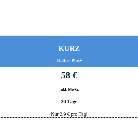
KURZ
Flatbee Plus+
58 €
inkl. MwSt.
20 Tage
Nur
2.9
€ pro Tag!