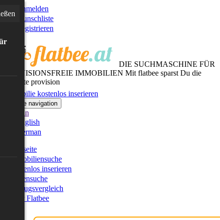
Anmelden
ießen
Wunschliste
Registrieren
für
DIE SUCHMASCHINE FÜR
PROVISIONSFREIE IMMOBILIEN
Mit flatbee sparst Du die
gesamte provision
Immobilie kostenlos inserieren
Toggle navigation
German
English
German
Startseite
Immobiliensuche
Kostenlos inserieren
Kartensuche
Umzugsvergleich
Über Flatbee
Blog