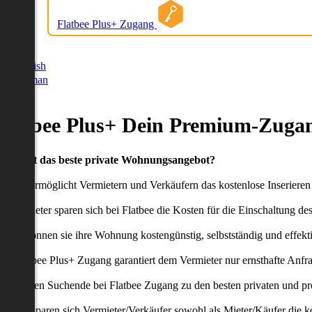
Flatbee Plus+ Zugang
German
English
German
Flatbee Plus+ Dein Premium-Zugan
Du willst das beste private Wohnungsangebot?
latbee ermöglicht Vermietern und Verkäufern das kostenlose Inseriere
ie Anbieter sparen sich bei Flatbee die Kosten für die Einschaltung de
aher können sie ihre Wohnung kostengünstig, selbstständig und effekti
er Flatbee Plus+ Zugang garantiert dem Vermieter nur ernsthafte Anfr
o erhalten Suchende bei Flatbee Zugang zu den besten privaten und pr
ei uns sparen sich Vermieter/Verkäufer sowohl als Mieter/Käufer die k