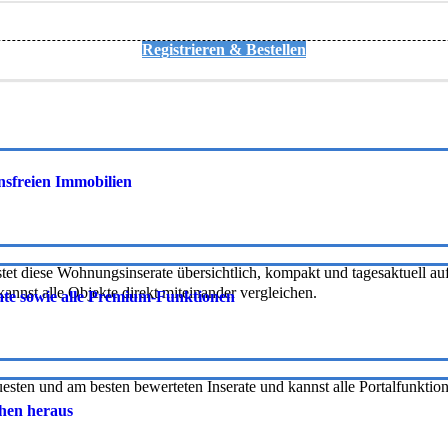
Registrieren & Bestellen
onsfreien Immobilien
tet diese Wohnungsinserate übersichtlich, kompakt und tagesaktuell auf 
nnst alle Objekte direkt miteinander vergleichen.
rate sowie alle Premium-Funktionen
uesten und am besten bewerteten Inserate und kannst alle Portalfunkti
chen heraus