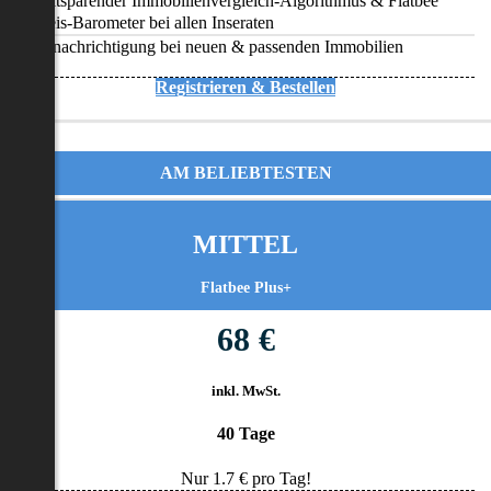
Zeitsparender Immobilienvergleich-Algorithmus & Flatbee
Preis-Barometer bei allen Inseraten
Benachrichtigung bei neuen & passenden Immobilien
Registrieren & Bestellen
AM BELIEBTESTEN
MITTEL
Flatbee Plus+
68 €
inkl. MwSt.
40 Tage
Nur
1.7
€ pro Tag!