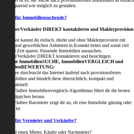
nser Ziel ist es, die Suche nach provisionsfreien Immobilien so einfach
nd zeitsparend wie möglich zu gestalten.
Vorteile für Immobiliensuchende?
Viermieter/Verkäufer DIREKT kontaktieren und Maklerprovision
sparen:
it Flatbee kannst du einfach, direkt und ohne Maklerprovision mit
rivaten und gewerblichen Anbietern in Kontakt treten und somit viel
eld und Zeit sparen. Passende Immobilien aussuchen,
ermieter/Verkäufer DIREKT kontaktieren und besichtigen.
All-in-one ImmobilienSUCHE, ImmobilienVERGLEICH und
ImmobilienBEWERTUNG:
Flatbee durchsucht das Internet laufend nach provisionsfreien
Immobilien und bündelt diese übersichtlich, kompakt und
tagesaktuell
Der Flatbee Immobilienvergleich-Algorithmus filtert dir die besten
Schnäppchen heraus
Der Flatbee Barometer zeigt dir an, ob eine Immobilie günstig oder
teuer ist
Vorteile für Vermieter und Verkäufer?
u suchst einen Mieter, Käufer oder Nachmieter?