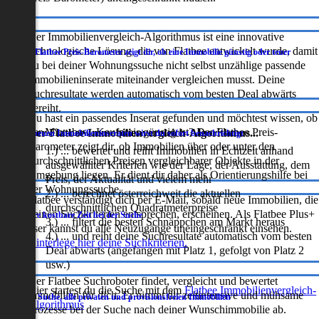
Der Immobilienvergleich-Algorithmus ist eine innovative
technologische Lösung, die von Flatbee entwickelt wurde, damit
Der Flatbee Preis-Barometer zeigt dir, ob eine Immobilie günstig oder teuer
.
ist
du bei deiner Wohnungssuche nicht selbst unzählige passende
Immobilieninserate miteinander vergleichen musst. Deine
Suchresultate werden automatisch vom besten Deal abwärts
gereiht.
Du hast ein passendes Inserat gefunden und möchtest wissen, ob
der Miet- bzw. Kaufpreis günstig ist? Der Flatbee Preis-
Der Flatbee Immobilienvergleich-Algorithmus...
Bei neuen Immobilieninseraten wirst du sofort benachrichtigt
.
Barometer zeigt dir, ob Immobilien über oder unter den
1.) ...
bewertet und reiht Immobilien in Echtzeit anhand
durchschnittlichen Preisen vergleichbarer Objekte in der
ausgewählter Kriterien wie der Lage, der Ausstattung, dem
Umgebung liegen. Er dient dir daher als Orientierungshilfe bei
Preis, der Aktualität und vielem mehr
der Wohnungssuche.
2.) ...
berechnet österreichweit die aktuellen
Flatbee verständigt dich per E-Mail, sobald neue Immobilien, die
durchschnittlichen Quadratmeterpreise
deinen Suchkriterien entsprechen, erscheinen. Als Flatbee Plus+
Spare kostbare Zeit bei der Suche
.
3.) ...
filtert die besten Schnäppchen am Markt heraus
user kannst du alle Neuzugänge uneingeschränkt einsehen.
4.) ...
und reiht deine Suchresultate automatisch vom besten
Hinterlege hier deine Suchkriterien.
Deal abwärts (angefangen mit Platz 1, gefolgt von Platz 2
usw.)
Der Flatbee Suchroboter findet, vergleicht und bewertet
Hier startest du die Suche mit dem
Flatbee Immobilienvergleich-
Immobilien für dich. Er nimmt dir zeitintensive und mühsame
Eine Suche, alle privaten und provisionsfreien Immobilien
.
Algorithmus
Prozesse bei der Suche nach deiner Wunschimmobilie ab.