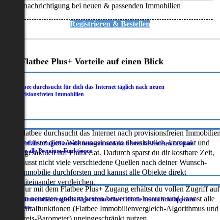
Benachrichtigung bei neuen & passenden Immobilien
Registrieren & Bestellen
Deine Flatbee Plus+ Vorteile auf einen Blick
Flatbee durchsucht für dich das Internet täglich nach neuen
.
provisionsfreien Immobilien
Flatbee durchsucht das Internet nach provisionsfreien Immobilie
und listet diese Wohnungsinserate übersichtlich, kompakt und
Du erhältst Zugriff auf die neuesten und am besten bewerteten Inserate
.
sowie alle Premium-Funktionen
tagesaktuell auf Flatbee.at. Dadurch sparst du dir kostbare Zeit,
musst nicht viele verschiedene Quellen nach deiner Wunsch-
Immobilie durchforsten und kannst alle Objekte direkt
miteinander vergleichen.
Nur mit dem Flatbee Plus+ Zugang erhältst du vollen Zugriff auf
die neuesten und am besten bewerteten Inserate und kannst alle
Der Immobilienvergleich-Algorithmus filtert dir die besten Schnäppchen
.
heraus
Portalfunktionen (Flatbee Immobilienvergleich-Algorithmus und
Preis-Barometer) uneingeschränkt nutzen.