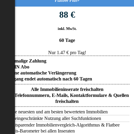
Flatbee Plus+
88 €
inkl. MwSt.
60 Tage
Nur
1.47
€ pro Tag!
• Einmalige Zahlung
• KEIN Abo
• Keine automatische Verlängerung
• Zugang endet automatisch nach 60 Tagen
Alle Immobilieninserate freischalten
Alle Telefonnummern, E-Mails, Kontaktformulare & Quellen
freischalten
Alle neuesten und am besten bewerteten Immobilien
Uneingeschränkte Nutzung aller Suchfunktionen
Zeitsparender Immobilienvergleich-Algorithmus & Flatbee
Preis-Barometer bei allen Inseraten