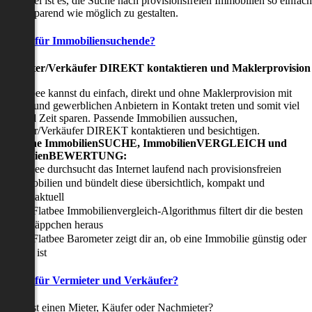
nser Ziel ist es, die Suche nach provisionsfreien Immobilien so einfach
nd zeitsparend wie möglich zu gestalten.
Vorteile für Immobiliensuchende?
Viermieter/Verkäufer DIREKT kontaktieren und Maklerprovision
sparen:
it Flatbee kannst du einfach, direkt und ohne Maklerprovision mit
rivaten und gewerblichen Anbietern in Kontakt treten und somit viel
eld und Zeit sparen. Passende Immobilien aussuchen,
ermieter/Verkäufer DIREKT kontaktieren und besichtigen.
All-in-one ImmobilienSUCHE, ImmobilienVERGLEICH und
ImmobilienBEWERTUNG:
Flatbee durchsucht das Internet laufend nach provisionsfreien
Immobilien und bündelt diese übersichtlich, kompakt und
tagesaktuell
Der Flatbee Immobilienvergleich-Algorithmus filtert dir die besten
Schnäppchen heraus
Der Flatbee Barometer zeigt dir an, ob eine Immobilie günstig oder
teuer ist
Vorteile für Vermieter und Verkäufer?
u suchst einen Mieter, Käufer oder Nachmieter?