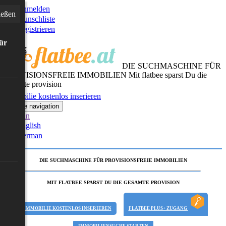
Anmelden
ießen
Wunschliste
Registrieren
für
DIE SUCHMASCHINE FÜR
PROVISIONSFREIE IMMOBILIEN
Mit flatbee sparst Du die
gesamte provision
Immobilie kostenlos inserieren
Toggle navigation
German
English
German
DIE SUCHMASCHINE FÜR PROVISIONSFREIE IMMOBILIEN
MIT FLATBEE SPARST DU DIE GESAMTE PROVISION
IMMOBILIE KOSTENLOS INSERIEREN
FLATBEE PLUS+ ZUGANG