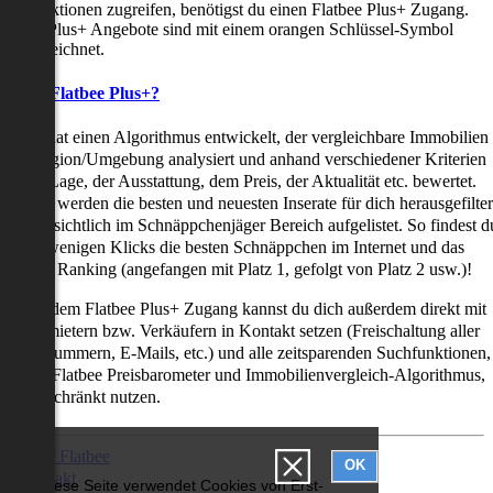
uchfunktionen zugreifen, benötigst du einen Flatbee Plus+ Zugang.
latbee Plus+ Angebote sind mit einem orangen Schlüssel-Symbol
ekennzeichnet.
as ist Flatbee Plus+?
latbee hat einen Algorithmus entwickelt, der vergleichbare Immobilien
iner Region/Umgebung analysiert und anhand verschiedener Kriterien
ie der Lage, der Ausstattung, dem Preis, der Aktualität etc. bewertet.
adurch werden die besten und neuesten Inserate für dich herausgefilter
nd übersichtlich im Schnäppchenjäger Bereich aufgelistet. So findest d
it nur wenigen Klicks die besten Schnäppchen im Internet und das
ogar als Ranking (angefangen mit Platz 1, gefolgt von Platz 2 usw.)!
ur mit dem Flatbee Plus+ Zugang kannst du dich außerdem direkt mit
en Vermietern bzw. Verkäufern in Kontakt setzen (Freischaltung aller
elefonnummern, E-Mails, etc.) und alle zeitsparenden Suchfunktionen,
ie den Flatbee Preisbarometer und Immobilienvergleich-Algorithmus,
neingeschränkt nutzen.
Über Flatbee
OK
Kontakt
Diese Seite verwendet Cookies von Erst-