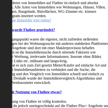
as Inserieren von Immobilien auf Flatbee ist einfach und absolut
ostenlos. Alle Arten von Immobilien wie Wohnungen, Häuser, Villen,
arkflächen, Baugründe, Büroflächen, WG-Zimmer etc. können
ederzeit gratis inseriert werden.
telle deine Immobilie jetzt online!
Warum wurde Flatbee gegründet?
er Ausgangspunkt waren die eigenen, nicht zufrieden stellenden
rfahrungen bei der Wohnungssuche mit anderen etablierten Plattforme
ast alle Angebote sind dort mit einer Maklerprovision behaftet.
ußerdem ist die Immobiliensuche durch störende Faktoren wie
linkende Werbung, irrelevante Informationen, Inserate ohne Bilder,
nzählige Links etc. mühsam und langwierig.
latbee hat es sich zum Ziel gesetzt Mieter/Käufer auf einfache Art und
eise mit Immobilienanbietern zu verbinden und die Suche, die
ewertung und den Vergleich von Immobilien schnell und einfach zu
estalten. Deshalb wurde der Immobilienvergleich-Algorithmus und
latbee-Preisbarometer entwickelt.
Kostet die Nutzung von Flatbee etwas?
ie Nutzung von Flatbee ist völlig kostenlos.
öchtest du jedoch uneingeschränkt auf die Flatbee Plus+ Angebote un