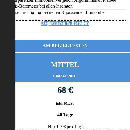
Zeitsparender Immobilienvergleich-Algorithmus & Flatbee
Preis-Barometer bei allen Inseraten
Benachrichtigung bei neuen & passenden Immobilien
Registrieren & Bestellen
AM BELIEBTESTEN
MITTEL
Flatbee Plus+
68 €
inkl. MwSt.
40 Tage
Nur
1.7
€ pro Tag!