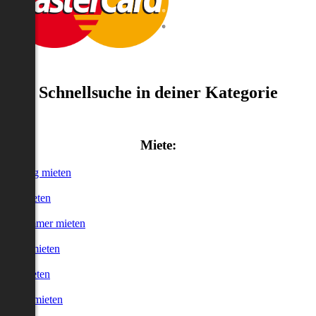
Schnellsuche in deiner Kategorie
Miete:
Wohnung mieten
Haus mieten
WG-Zimmer mieten
Garage mieten
Büro mieten
urzzeitmieten