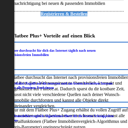
Benachrichtigung bei neuen & passenden Immobilien
Registrieren & Bestellen
Deine Flatbee Plus+ Vorteile auf einen Blick
Flatbee durchsucht für dich das Internet täglich nach neuen
.
provisionsfreien Immobilien
Flatbee durchsucht das Internet nach provisionsfreien Immobilie
und listet diese Wohnungsinserate übersichtlich, kompakt und
Du erhältst Zugriff auf die neuesten und am besten bewerteten Inserate
.
sowie alle Premium-Funktionen
tagesaktuell auf Flatbee.at. Dadurch sparst du dir kostbare Zeit,
musst nicht viele verschiedene Quellen nach deiner Wunsch-
Immobilie durchforsten und kannst alle Objekte direkt
miteinander vergleichen.
Nur mit dem Flatbee Plus+ Zugang erhältst du vollen Zugriff auf
die neuesten und am besten bewerteten Inserate und kannst alle
Der Immobilienvergleich-Algorithmus filtert dir die besten Schnäppchen
.
heraus
Portalfunktionen (Flatbee Immobilienvergleich-Algorithmus und
Preis-Barometer) uneingeschränkt nutzen.