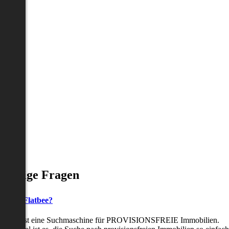
Häufige Fragen
as ist Flatbee?
Flatbee ist eine Suchmaschine für PROVISIONSFREIE Immobilien.