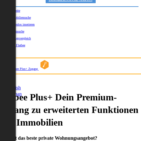
IMMOBILIENSUCHE STARTEN
Startseite
Immobiliensuche
Kostenlos inserieren
Kartensuche
Umzugsvergleich
Über Flatbee
Blog
Flatbee Plus+ Zugang
German
English
German
Flatbee Plus+ Dein Premium-
Zugang zu erweiterten Funktionen
und Immobilien
Du willst das beste private Wohnungsangebot?