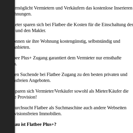
latbee ermöglicht Vermietern und Verkäufern das kostenlose Inserieren
ihrer Wohnungen.
ie Anbieter sparen sich bei Flatbee die Kosten für die Einschaltung de
nserates und den Makler.
aher können sie ihre Wohnung kostengünstig, selbstständig und
ffektiv anbieten.
er Flatbee Plus+ Zugang garantiert dem Vermieter nur ernsthafte
Anfragen.
o erhalten Suchende bei Flatbee Zugang zu den besten privaten und
rovisionsfreien Angeboten.
ei uns sparen sich Vermieter/Verkäufer sowohl als Mieter/Käufer die
omplette Provision!
udem durchsucht Flatbee als Suchmaschine auch andere Webseiten
ach provisionsfreien Immobilien.
Was genau ist Flatbee Plus+?