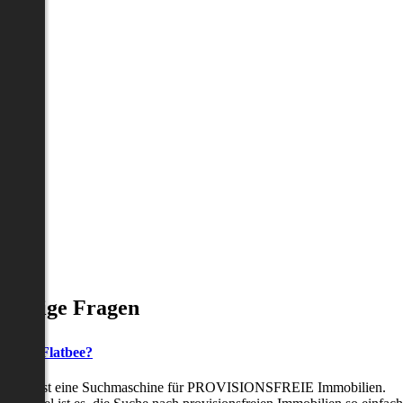
Häufige Fragen
as ist Flatbee?
Flatbee ist eine Suchmaschine für PROVISIONSFREIE Immobilien.