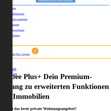
IMMOBILIENSUCHE STARTEN
Startseite
Immobiliensuche
Kostenlos inserieren
Kartensuche
Umzugsvergleich
Über Flatbee
Blog
Flatbee Plus+ Zugang
German
English
German
Flatbee Plus+ Dein Premium-
Zugang zu erweiterten Funktionen
und Immobilien
Du willst das beste private Wohnungsangebot?