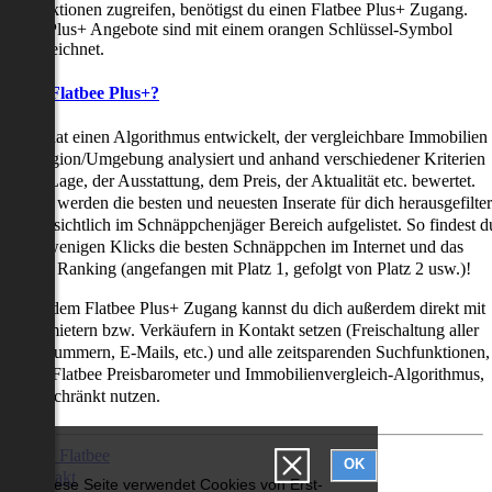
uchfunktionen zugreifen, benötigst du einen Flatbee Plus+ Zugang.
latbee Plus+ Angebote sind mit einem orangen Schlüssel-Symbol
ekennzeichnet.
as ist Flatbee Plus+?
latbee hat einen Algorithmus entwickelt, der vergleichbare Immobilien
iner Region/Umgebung analysiert und anhand verschiedener Kriterien
ie der Lage, der Ausstattung, dem Preis, der Aktualität etc. bewertet.
adurch werden die besten und neuesten Inserate für dich herausgefilter
nd übersichtlich im Schnäppchenjäger Bereich aufgelistet. So findest d
it nur wenigen Klicks die besten Schnäppchen im Internet und das
ogar als Ranking (angefangen mit Platz 1, gefolgt von Platz 2 usw.)!
ur mit dem Flatbee Plus+ Zugang kannst du dich außerdem direkt mit
en Vermietern bzw. Verkäufern in Kontakt setzen (Freischaltung aller
elefonnummern, E-Mails, etc.) und alle zeitsparenden Suchfunktionen,
ie den Flatbee Preisbarometer und Immobilienvergleich-Algorithmus,
neingeschränkt nutzen.
Über Flatbee
OK
Kontakt
Diese Seite verwendet Cookies von Erst-