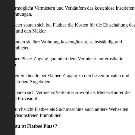
latbee ermöglicht Vermietern und Verkäufern das kostenlose Inserieren
ihrer Wohnungen.
ie Anbieter sparen sich bei Flatbee die Kosten für die Einschaltung de
nserates und den Makler.
aher können sie ihre Wohnung kostengünstig, selbstständig und
ffektiv anbieten.
er Flatbee Plus+ Zugang garantiert dem Vermieter nur ernsthafte
Anfragen.
o erhalten Suchende bei Flatbee Zugang zu den besten privaten und
rovisionsfreien Angeboten.
ei uns sparen sich Vermieter/Verkäufer sowohl als Mieter/Käufer die
omplette Provision!
udem durchsucht Flatbee als Suchmaschine auch andere Webseiten
ach provisionsfreien Immobilien.
Was genau ist Flatbee Plus+?