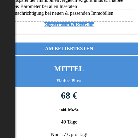
Zeitsparender Immobilienvergleich-Algorithmus & Flatbee
Preis-Barometer bei allen Inseraten
Benachrichtigung bei neuen & passenden Immobilien
Registrieren & Bestellen
AM BELIEBTESTEN
MITTEL
Flatbee Plus+
68 €
inkl. MwSt.
40 Tage
Nur
1.7
€ pro Tag!