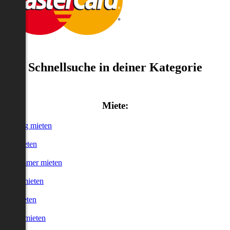
Schnellsuche in deiner Kategorie
Miete:
Wohnung mieten
Haus mieten
WG-Zimmer mieten
Garage mieten
Büro mieten
urzzeitmieten