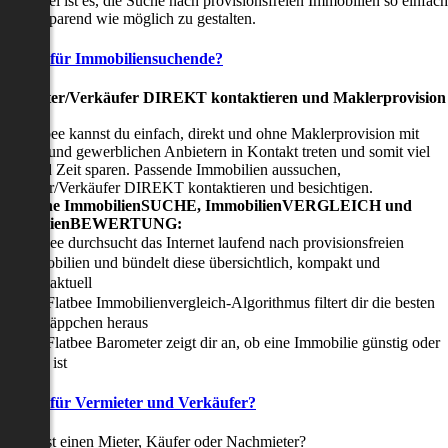
nser Ziel ist es, die Suche nach provisionsfreien Immobilien so einfach
nd zeitsparend wie möglich zu gestalten.
Vorteile für Immobiliensuchende?
Viermieter/Verkäufer DIREKT kontaktieren und Maklerprovision
sparen:
it Flatbee kannst du einfach, direkt und ohne Maklerprovision mit
rivaten und gewerblichen Anbietern in Kontakt treten und somit viel
eld und Zeit sparen. Passende Immobilien aussuchen,
ermieter/Verkäufer DIREKT kontaktieren und besichtigen.
All-in-one ImmobilienSUCHE, ImmobilienVERGLEICH und
ImmobilienBEWERTUNG:
Flatbee durchsucht das Internet laufend nach provisionsfreien
Immobilien und bündelt diese übersichtlich, kompakt und
tagesaktuell
Der Flatbee Immobilienvergleich-Algorithmus filtert dir die besten
Schnäppchen heraus
Der Flatbee Barometer zeigt dir an, ob eine Immobilie günstig oder
teuer ist
Vorteile für Vermieter und Verkäufer?
u suchst einen Mieter, Käufer oder Nachmieter?