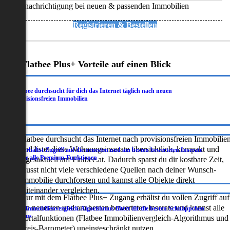
Benachrichtigung bei neuen & passenden Immobilien
Registrieren & Bestellen
Deine Flatbee Plus+ Vorteile auf einen Blick
Flatbee durchsucht für dich das Internet täglich nach neuen
.
provisionsfreien Immobilien
Flatbee durchsucht das Internet nach provisionsfreien Immobilie
und listet diese Wohnungsinserate übersichtlich, kompakt und
Du erhältst Zugriff auf die neuesten und am besten bewerteten Inserate
.
sowie alle Premium-Funktionen
tagesaktuell auf Flatbee.at. Dadurch sparst du dir kostbare Zeit,
musst nicht viele verschiedene Quellen nach deiner Wunsch-
Immobilie durchforsten und kannst alle Objekte direkt
miteinander vergleichen.
Nur mit dem Flatbee Plus+ Zugang erhältst du vollen Zugriff auf
die neuesten und am besten bewerteten Inserate und kannst alle
Der Immobilienvergleich-Algorithmus filtert dir die besten Schnäppchen
.
heraus
Portalfunktionen (Flatbee Immobilienvergleich-Algorithmus und
Preis-Barometer) uneingeschränkt nutzen.