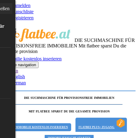
Anmelden
ießen
Wunschliste
Registrieren
für
DIE SUCHMASCHINE FÜR
PROVISIONSFREIE IMMOBILIEN
Mit flatbee sparst Du die
gesamte provision
Immobilie kostenlos inserieren
Toggle navigation
German
English
German
DIE SUCHMASCHINE FÜR PROVISIONSFREIE IMMOBILIEN
MIT FLATBEE SPARST DU DIE GESAMTE PROVISION
IMMOBILIE KOSTENLOS INSERIEREN
FLATBEE PLUS+ ZUGANG