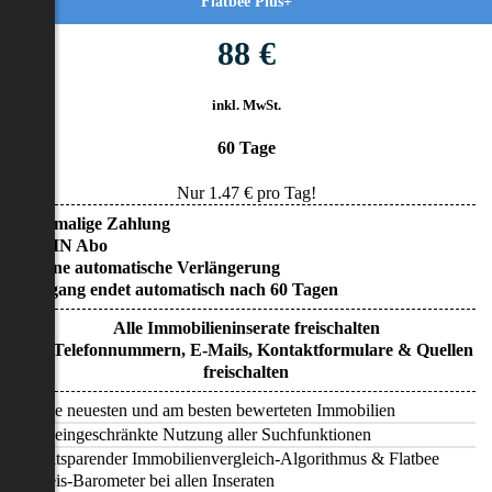
Flatbee Plus+
88 €
inkl. MwSt.
60 Tage
Nur
1.47
€ pro Tag!
• Einmalige Zahlung
• KEIN Abo
• Keine automatische Verlängerung
• Zugang endet automatisch nach 60 Tagen
Alle Immobilieninserate freischalten
Alle Telefonnummern, E-Mails, Kontaktformulare & Quellen
freischalten
Alle neuesten und am besten bewerteten Immobilien
Uneingeschränkte Nutzung aller Suchfunktionen
Zeitsparender Immobilienvergleich-Algorithmus & Flatbee
Preis-Barometer bei allen Inseraten