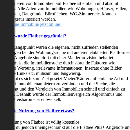
as Inserieren von Immobilien auf Flatbee ist einfach und absolut
ostenlos. Alle Arten von Immobilien wie Wohnungen, Häuser, Villen,
arkflächen, Baugründe, Büroflächen, WG-Zimmer etc. können
ederzeit gratis inseriert werden.
telle deine Immobilie jetzt online!
Warum wurde Flatbee gegründet?
er Ausgangspunkt waren die eigenen, nicht zufrieden stellenden
rfahrungen bei der Wohnungssuche mit anderen etablierten Plattforme
ast alle Angebote sind dort mit einer Maklerprovision behaftet.
ußerdem ist die Immobiliensuche durch störende Faktoren wie
linkende Werbung, irrelevante Informationen, Inserate ohne Bilder,
nzählige Links etc. mühsam und langwierig.
latbee hat es sich zum Ziel gesetzt Mieter/Käufer auf einfache Art und
eise mit Immobilienanbietern zu verbinden und die Suche, die
ewertung und den Vergleich von Immobilien schnell und einfach zu
estalten. Deshalb wurde der Immobilienvergleich-Algorithmus und
latbee-Preisbarometer entwickelt.
Kostet die Nutzung von Flatbee etwas?
ie Nutzung von Flatbee ist völlig kostenlos.
öchtest du jedoch uneingeschränkt auf die Flatbee Plus+ Angebote un