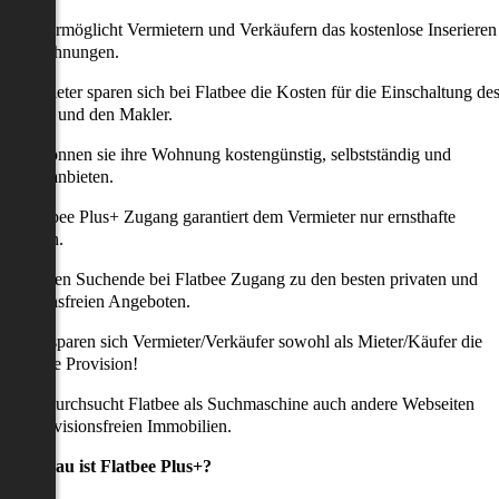
latbee ermöglicht Vermietern und Verkäufern das kostenlose Inserieren
ihrer Wohnungen.
ie Anbieter sparen sich bei Flatbee die Kosten für die Einschaltung de
nserates und den Makler.
aher können sie ihre Wohnung kostengünstig, selbstständig und
ffektiv anbieten.
er Flatbee Plus+ Zugang garantiert dem Vermieter nur ernsthafte
Anfragen.
o erhalten Suchende bei Flatbee Zugang zu den besten privaten und
rovisionsfreien Angeboten.
ei uns sparen sich Vermieter/Verkäufer sowohl als Mieter/Käufer die
omplette Provision!
udem durchsucht Flatbee als Suchmaschine auch andere Webseiten
ach provisionsfreien Immobilien.
Was genau ist Flatbee Plus+?