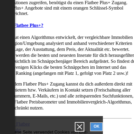
uchfunktionen zugreifen, benötigst du einen Flatbee Plus+ Zugang.
latbee Plus+ Angebote sind mit einem orangen Schlüssel-Symbol
ekennzeichnet.
as ist Flatbee Plus+?
latbee hat einen Algorithmus entwickelt, der vergleichbare Immobilien
iner Region/Umgebung analysiert und anhand verschiedener Kriterien
ie der Lage, der Ausstattung, dem Preis, der Aktualität etc. bewertet.
adurch werden die besten und neuesten Inserate für dich herausgefilter
nd übersichtlich im Schnäppchenjäger Bereich aufgelistet. So findest d
it nur wenigen Klicks die besten Schnäppchen im Internet und das
ogar als Ranking (angefangen mit Platz 1, gefolgt von Platz 2 usw.)!
ur mit dem Flatbee Plus+ Zugang kannst du dich außerdem direkt mit
en Vermietern bzw. Verkäufern in Kontakt setzen (Freischaltung aller
elefonnummern, E-Mails, etc.) und alle zeitsparenden Suchfunktionen,
ie den Flatbee Preisbarometer und Immobilienvergleich-Algorithmus,
neingeschränkt nutzen.
Über Flatbee
OK
Kontakt
Diese Seite verwendet Cookies von Erst-