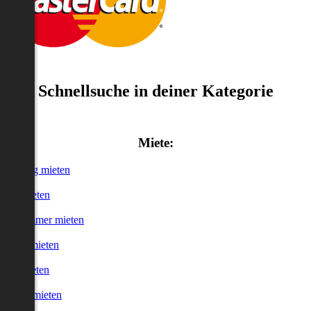
Schnellsuche in deiner Kategorie
Miete:
Wohnung mieten
Haus mieten
WG-Zimmer mieten
Garage mieten
Büro mieten
urzzeitmieten