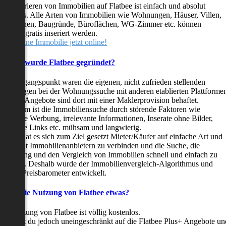
as Inserieren von Immobilien auf Flatbee ist einfach und absolut
ostenlos. Alle Arten von Immobilien wie Wohnungen, Häuser, Villen,
arkflächen, Baugründe, Büroflächen, WG-Zimmer etc. können
ederzeit gratis inseriert werden.
telle deine Immobilie jetzt online!
Warum wurde Flatbee gegründet?
er Ausgangspunkt waren die eigenen, nicht zufrieden stellenden
rfahrungen bei der Wohnungssuche mit anderen etablierten Plattforme
ast alle Angebote sind dort mit einer Maklerprovision behaftet.
ußerdem ist die Immobiliensuche durch störende Faktoren wie
linkende Werbung, irrelevante Informationen, Inserate ohne Bilder,
nzählige Links etc. mühsam und langwierig.
latbee hat es sich zum Ziel gesetzt Mieter/Käufer auf einfache Art und
eise mit Immobilienanbietern zu verbinden und die Suche, die
ewertung und den Vergleich von Immobilien schnell und einfach zu
estalten. Deshalb wurde der Immobilienvergleich-Algorithmus und
latbee-Preisbarometer entwickelt.
Kostet die Nutzung von Flatbee etwas?
ie Nutzung von Flatbee ist völlig kostenlos.
öchtest du jedoch uneingeschränkt auf die Flatbee Plus+ Angebote un