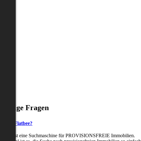
Häufige Fragen
as ist Flatbee?
Flatbee ist eine Suchmaschine für PROVISIONSFREIE Immobilien.