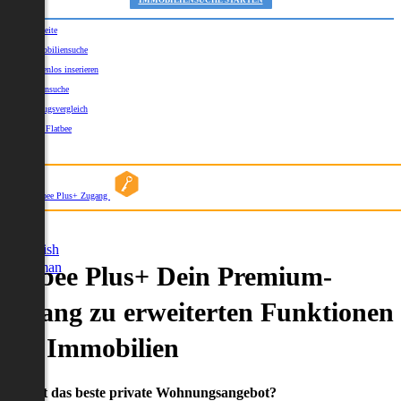
IMMOBILIENSUCHE STARTEN
Startseite
Immobiliensuche
Kostenlos inserieren
Kartensuche
Umzugsvergleich
Über Flatbee
Blog
Flatbee Plus+ Zugang
German
English
German
Flatbee Plus+ Dein Premium-
Zugang zu erweiterten Funktionen
und Immobilien
Du willst das beste private Wohnungsangebot?