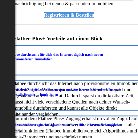
Benachrichtigung bei neuen & passenden Immobilien
Registrieren & Bestellen
Deine Flatbee Plus+ Vorteile auf einen Blick
Flatbee durchsucht für dich das Internet täglich nach neuen
.
provisionsfreien Immobilien
Flatbee durchsucht das Internet nach provisionsfreien Immobilie
und listet diese Wohnungsinserate übersichtlich, kompakt und
Du erhältst Zugriff auf die neuesten und am besten bewerteten Inserate
.
sowie alle Premium-Funktionen
tagesaktuell auf Flatbee.at. Dadurch sparst du dir kostbare Zeit,
musst nicht viele verschiedene Quellen nach deiner Wunsch-
Immobilie durchforsten und kannst alle Objekte direkt
miteinander vergleichen.
Nur mit dem Flatbee Plus+ Zugang erhältst du vollen Zugriff auf
die neuesten und am besten bewerteten Inserate und kannst alle
Der Immobilienvergleich-Algorithmus filtert dir die besten Schnäppchen
.
heraus
Portalfunktionen (Flatbee Immobilienvergleich-Algorithmus und
Preis-Barometer) uneingeschränkt nutzen.