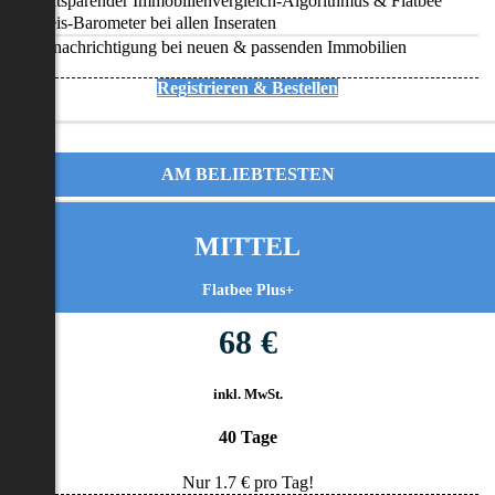
Zeitsparender Immobilienvergleich-Algorithmus & Flatbee
Preis-Barometer bei allen Inseraten
Benachrichtigung bei neuen & passenden Immobilien
Registrieren & Bestellen
AM BELIEBTESTEN
MITTEL
Flatbee Plus+
68 €
inkl. MwSt.
40 Tage
Nur
1.7
€ pro Tag!