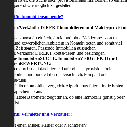
nser Ziel ist es, die Suche nach provisionsfreien Immobilien so einfach
nd zeitsparend wie möglich zu gestalten.
Vorteile für Immobiliensuchende?
Viermieter/Verkäufer DIREKT kontaktieren und Maklerprovision
sparen:
it Flatbee kannst du einfach, direkt und ohne Maklerprovision mit
rivaten und gewerblichen Anbietern in Kontakt treten und somit viel
eld und Zeit sparen. Passende Immobilien aussuchen,
ermieter/Verkäufer DIREKT kontaktieren und besichtigen.
All-in-one ImmobilienSUCHE, ImmobilienVERGLEICH und
ImmobilienBEWERTUNG:
Flatbee durchsucht das Internet laufend nach provisionsfreien
Immobilien und bündelt diese übersichtlich, kompakt und
tagesaktuell
Der Flatbee Immobilienvergleich-Algorithmus filtert dir die besten
Schnäppchen heraus
Der Flatbee Barometer zeigt dir an, ob eine Immobilie günstig oder
teuer ist
Vorteile für Vermieter und Verkäufer?
u suchst einen Mieter, Käufer oder Nachmieter?