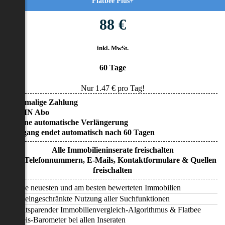
Flatbee Plus+
88 €
inkl. MwSt.
60 Tage
Nur
1.47
€ pro Tag!
• Einmalige Zahlung
• KEIN Abo
• Keine automatische Verlängerung
• Zugang endet automatisch nach 60 Tagen
Alle Immobilieninserate freischalten
Alle Telefonnummern, E-Mails, Kontaktformulare & Quellen
freischalten
Alle neuesten und am besten bewerteten Immobilien
Uneingeschränkte Nutzung aller Suchfunktionen
Zeitsparender Immobilienvergleich-Algorithmus & Flatbee
Preis-Barometer bei allen Inseraten