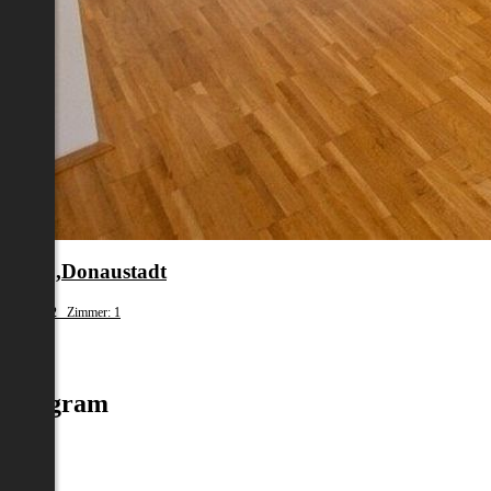
en 22.,Donaustadt
fläche: 32 Zimmer: 1
.100
Instagram