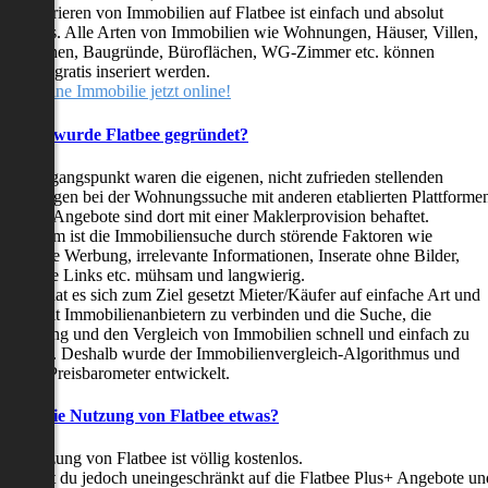
as Inserieren von Immobilien auf Flatbee ist einfach und absolut
ostenlos. Alle Arten von Immobilien wie Wohnungen, Häuser, Villen,
arkflächen, Baugründe, Büroflächen, WG-Zimmer etc. können
ederzeit gratis inseriert werden.
telle deine Immobilie jetzt online!
Warum wurde Flatbee gegründet?
er Ausgangspunkt waren die eigenen, nicht zufrieden stellenden
rfahrungen bei der Wohnungssuche mit anderen etablierten Plattforme
ast alle Angebote sind dort mit einer Maklerprovision behaftet.
ußerdem ist die Immobiliensuche durch störende Faktoren wie
linkende Werbung, irrelevante Informationen, Inserate ohne Bilder,
nzählige Links etc. mühsam und langwierig.
latbee hat es sich zum Ziel gesetzt Mieter/Käufer auf einfache Art und
eise mit Immobilienanbietern zu verbinden und die Suche, die
ewertung und den Vergleich von Immobilien schnell und einfach zu
estalten. Deshalb wurde der Immobilienvergleich-Algorithmus und
latbee-Preisbarometer entwickelt.
Kostet die Nutzung von Flatbee etwas?
ie Nutzung von Flatbee ist völlig kostenlos.
öchtest du jedoch uneingeschränkt auf die Flatbee Plus+ Angebote un