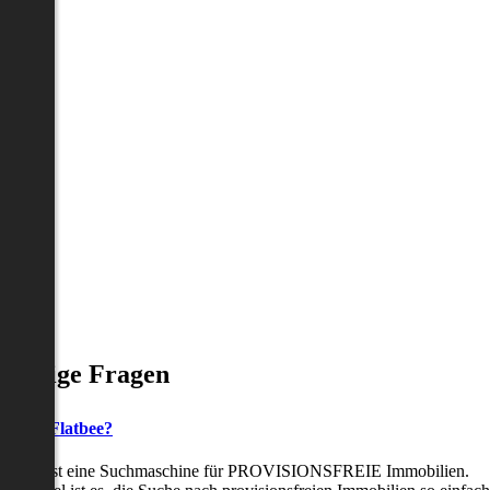
Häufige Fragen
as ist Flatbee?
Flatbee ist eine Suchmaschine für PROVISIONSFREIE Immobilien.