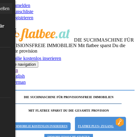
Anmelden
ießen
Wunschliste
Registrieren
für
DIE SUCHMASCHINE FÜR
PROVISIONSFREIE IMMOBILIEN
Mit flatbee sparst Du die
gesamte provision
Immobilie kostenlos inserieren
Toggle navigation
German
English
German
DIE SUCHMASCHINE FÜR PROVISIONSFREIE IMMOBILIEN
MIT FLATBEE SPARST DU DIE GESAMTE PROVISION
IMMOBILIE KOSTENLOS INSERIEREN
FLATBEE PLUS+ ZUGANG