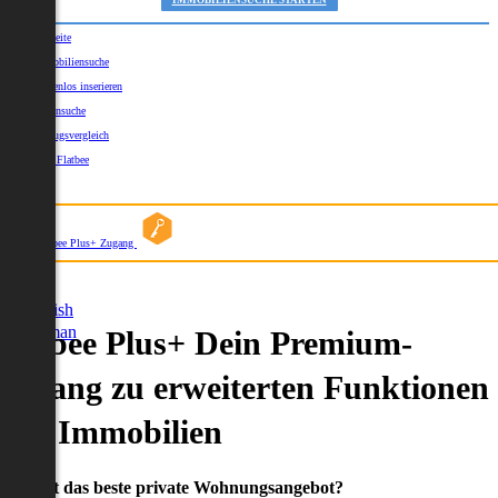
IMMOBILIENSUCHE STARTEN
Startseite
Immobiliensuche
Kostenlos inserieren
Kartensuche
Umzugsvergleich
Über Flatbee
Blog
Flatbee Plus+ Zugang
German
English
German
Flatbee Plus+ Dein Premium-
Zugang zu erweiterten Funktionen
und Immobilien
Du willst das beste private Wohnungsangebot?