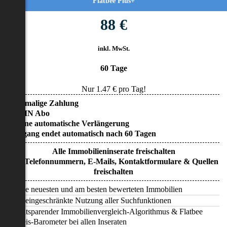
Flatbee Plus+
88 €
inkl. MwSt.
60 Tage
Nur
1.47
€ pro Tag!
• Einmalige Zahlung
• KEIN Abo
• Keine automatische Verlängerung
• Zugang endet automatisch nach 60 Tagen
Alle Immobilieninserate freischalten
Alle Telefonnummern, E-Mails, Kontaktformulare & Quellen
freischalten
Alle neuesten und am besten bewerteten Immobilien
Uneingeschränkte Nutzung aller Suchfunktionen
Zeitsparender Immobilienvergleich-Algorithmus & Flatbee
Preis-Barometer bei allen Inseraten