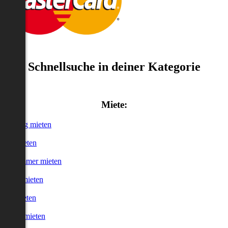
Schnellsuche in deiner Kategorie
Miete:
Wohnung mieten
Haus mieten
WG-Zimmer mieten
Garage mieten
Büro mieten
urzzeitmieten