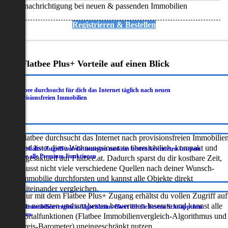
Benachrichtigung bei neuen & passenden Immobilien
Registrieren & Bestellen
Deine Flatbee Plus+ Vorteile auf einen Blick
Flatbee durchsucht für dich das Internet täglich nach neuen
.
provisionsfreien Immobilien
Flatbee durchsucht das Internet nach provisionsfreien Immobilie
und listet diese Wohnungsinserate übersichtlich, kompakt und
Du erhältst Zugriff auf die neuesten und am besten bewerteten Inserate
.
sowie alle Premium-Funktionen
tagesaktuell auf Flatbee.at. Dadurch sparst du dir kostbare Zeit,
musst nicht viele verschiedene Quellen nach deiner Wunsch-
Immobilie durchforsten und kannst alle Objekte direkt
miteinander vergleichen.
Nur mit dem Flatbee Plus+ Zugang erhältst du vollen Zugriff auf
die neuesten und am besten bewerteten Inserate und kannst alle
Der Immobilienvergleich-Algorithmus filtert dir die besten Schnäppchen
.
heraus
Portalfunktionen (Flatbee Immobilienvergleich-Algorithmus und
Preis-Barometer) uneingeschränkt nutzen.