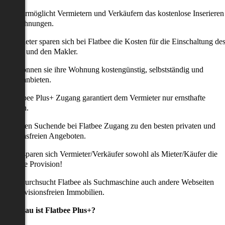
latbee ermöglicht Vermietern und Verkäufern das kostenlose Inserieren
ihrer Wohnungen.
ie Anbieter sparen sich bei Flatbee die Kosten für die Einschaltung de
nserates und den Makler.
aher können sie ihre Wohnung kostengünstig, selbstständig und
ffektiv anbieten.
er Flatbee Plus+ Zugang garantiert dem Vermieter nur ernsthafte
Anfragen.
o erhalten Suchende bei Flatbee Zugang zu den besten privaten und
rovisionsfreien Angeboten.
ei uns sparen sich Vermieter/Verkäufer sowohl als Mieter/Käufer die
omplette Provision!
udem durchsucht Flatbee als Suchmaschine auch andere Webseiten
ach provisionsfreien Immobilien.
Was genau ist Flatbee Plus+?