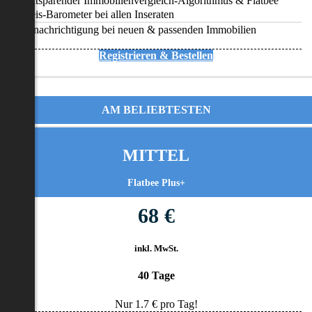
Zeitsparender Immobilienvergleich-Algorithmus & Flatbee
Preis-Barometer bei allen Inseraten
Benachrichtigung bei neuen & passenden Immobilien
Registrieren & Bestellen
AM BELIEBTESTEN
MITTEL
Flatbee Plus+
68 €
inkl. MwSt.
40 Tage
Nur
1.7
€ pro Tag!