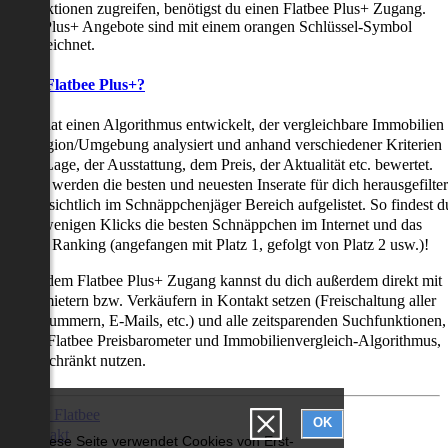
uchfunktionen zugreifen, benötigst du einen Flatbee Plus+ Zugang.
latbee Plus+ Angebote sind mit einem orangen Schlüssel-Symbol
ekennzeichnet.
as ist Flatbee Plus+?
latbee hat einen Algorithmus entwickelt, der vergleichbare Immobilien
iner Region/Umgebung analysiert und anhand verschiedener Kriterien
ie der Lage, der Ausstattung, dem Preis, der Aktualität etc. bewertet.
adurch werden die besten und neuesten Inserate für dich herausgefilter
nd übersichtlich im Schnäppchenjäger Bereich aufgelistet. So findest d
it nur wenigen Klicks die besten Schnäppchen im Internet und das
ogar als Ranking (angefangen mit Platz 1, gefolgt von Platz 2 usw.)!
ur mit dem Flatbee Plus+ Zugang kannst du dich außerdem direkt mit
en Vermietern bzw. Verkäufern in Kontakt setzen (Freischaltung aller
elefonnummern, E-Mails, etc.) und alle zeitsparenden Suchfunktionen,
ie den Flatbee Preisbarometer und Immobilienvergleich-Algorithmus,
neingeschränkt nutzen.
Über Flatbee
OK
Kontakt
Diese Seite verwendet Cookies von Erst-