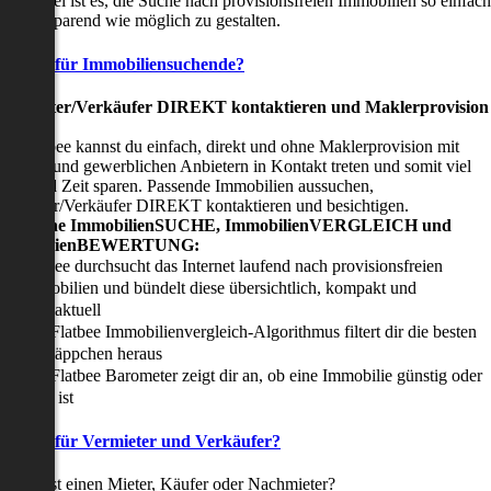
nser Ziel ist es, die Suche nach provisionsfreien Immobilien so einfach
nd zeitsparend wie möglich zu gestalten.
Vorteile für Immobiliensuchende?
Viermieter/Verkäufer DIREKT kontaktieren und Maklerprovision
sparen:
it Flatbee kannst du einfach, direkt und ohne Maklerprovision mit
rivaten und gewerblichen Anbietern in Kontakt treten und somit viel
eld und Zeit sparen. Passende Immobilien aussuchen,
ermieter/Verkäufer DIREKT kontaktieren und besichtigen.
All-in-one ImmobilienSUCHE, ImmobilienVERGLEICH und
ImmobilienBEWERTUNG:
Flatbee durchsucht das Internet laufend nach provisionsfreien
Immobilien und bündelt diese übersichtlich, kompakt und
tagesaktuell
Der Flatbee Immobilienvergleich-Algorithmus filtert dir die besten
Schnäppchen heraus
Der Flatbee Barometer zeigt dir an, ob eine Immobilie günstig oder
teuer ist
Vorteile für Vermieter und Verkäufer?
u suchst einen Mieter, Käufer oder Nachmieter?