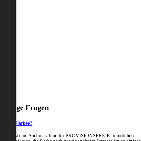
Häufige Fragen
as ist Flatbee?
Flatbee ist eine Suchmaschine für PROVISIONSFREIE Immobilien.