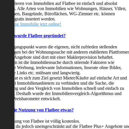
as Inserieren von Immobilien auf Flatbee ist einfach und absolut
ostenlos. Alle Arten von Immobilien wie Wohnungen, Häuser, Villen,
arkflächen, Baugründe, Büroflächen, WG-Zimmer etc. können
ederzeit gratis inseriert werden.
telle deine Immobilie jetzt online!
Warum wurde Flatbee gegründet?
er Ausgangspunkt waren die eigenen, nicht zufrieden stellenden
rfahrungen bei der Wohnungssuche mit anderen etablierten Plattforme
ast alle Angebote sind dort mit einer Maklerprovision behaftet.
ußerdem ist die Immobiliensuche durch störende Faktoren wie
linkende Werbung, irrelevante Informationen, Inserate ohne Bilder,
nzählige Links etc. mühsam und langwierig.
latbee hat es sich zum Ziel gesetzt Mieter/Käufer auf einfache Art und
eise mit Immobilienanbietern zu verbinden und die Suche, die
ewertung und den Vergleich von Immobilien schnell und einfach zu
estalten. Deshalb wurde der Immobilienvergleich-Algorithmus und
latbee-Preisbarometer entwickelt.
Kostet die Nutzung von Flatbee etwas?
ie Nutzung von Flatbee ist völlig kostenlos.
öchtest du jedoch uneingeschränkt auf die Flatbee Plus+ Angebote un