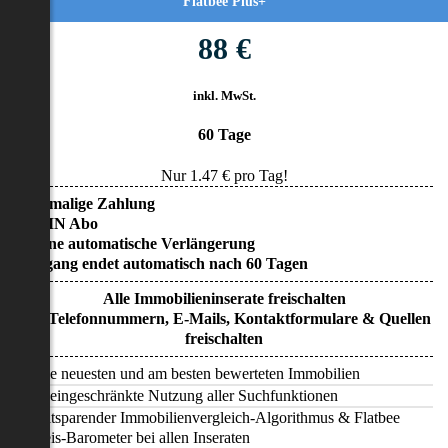
Flatbee Plus+
88 €
inkl. MwSt.
60 Tage
Nur
1.47
€ pro Tag!
• Einmalige Zahlung
• KEIN Abo
• Keine automatische Verlängerung
• Zugang endet automatisch nach 60 Tagen
Alle Immobilieninserate freischalten
Alle Telefonnummern, E-Mails, Kontaktformulare & Quellen
freischalten
Alle neuesten und am besten bewerteten Immobilien
Uneingeschränkte Nutzung aller Suchfunktionen
Zeitsparender Immobilienvergleich-Algorithmus & Flatbee
Preis-Barometer bei allen Inseraten