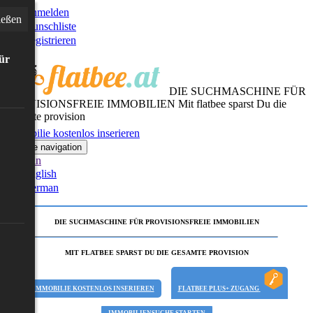
Anmelden
ießen
Wunschliste
Registrieren
für
DIE SUCHMASCHINE FÜR
PROVISIONSFREIE IMMOBILIEN
Mit flatbee sparst Du die
gesamte provision
Immobilie kostenlos inserieren
Toggle navigation
German
English
German
DIE SUCHMASCHINE FÜR PROVISIONSFREIE IMMOBILIEN
MIT FLATBEE SPARST DU DIE GESAMTE PROVISION
IMMOBILIE KOSTENLOS INSERIEREN
FLATBEE PLUS+ ZUGANG