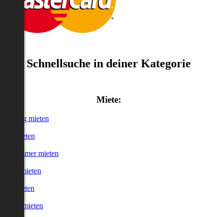
Schnellsuche in deiner Kategorie
Miete:
Wohnung mieten
Haus mieten
WG-Zimmer mieten
Garage mieten
Büro mieten
urzzeitmieten