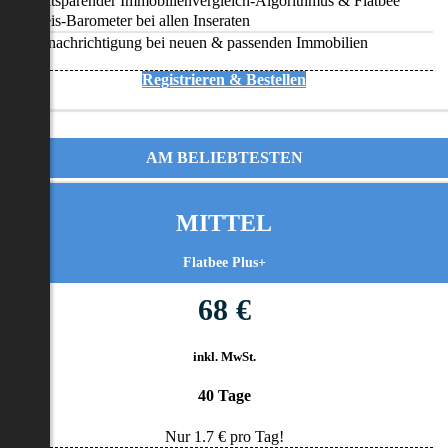
Zeitsparender Immobilienvergleich-Algorithmus & Flatbee
Preis-Barometer bei allen Inseraten
Benachrichtigung bei neuen & passenden Immobilien
Registrieren & Bestellen
AM BELIEBTESTEN
MITTEL
Flatbee Plus+
68 €
inkl. MwSt.
40 Tage
Nur
1.7
€ pro Tag!