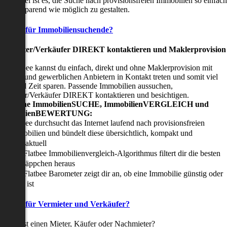
nser Ziel ist es, die Suche nach provisionsfreien Immobilien so einfach
nd zeitsparend wie möglich zu gestalten.
Vorteile für Immobiliensuchende?
Viermieter/Verkäufer DIREKT kontaktieren und Maklerprovision
sparen:
it Flatbee kannst du einfach, direkt und ohne Maklerprovision mit
rivaten und gewerblichen Anbietern in Kontakt treten und somit viel
eld und Zeit sparen. Passende Immobilien aussuchen,
ermieter/Verkäufer DIREKT kontaktieren und besichtigen.
All-in-one ImmobilienSUCHE, ImmobilienVERGLEICH und
ImmobilienBEWERTUNG:
Flatbee durchsucht das Internet laufend nach provisionsfreien
Immobilien und bündelt diese übersichtlich, kompakt und
tagesaktuell
Der Flatbee Immobilienvergleich-Algorithmus filtert dir die besten
Schnäppchen heraus
Der Flatbee Barometer zeigt dir an, ob eine Immobilie günstig oder
teuer ist
Vorteile für Vermieter und Verkäufer?
u suchst einen Mieter, Käufer oder Nachmieter?