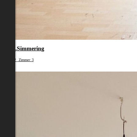
en 11.,Simmering
fläche: 62 Zimmer: 3
79 000