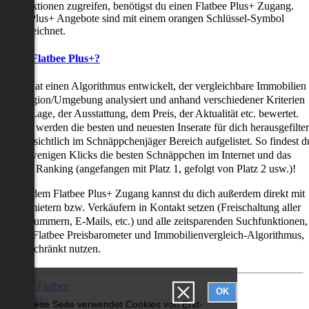
uchfunktionen zugreifen, benötigst du einen Flatbee Plus+ Zugang.
latbee Plus+ Angebote sind mit einem orangen Schlüssel-Symbol
ekennzeichnet.
as ist Flatbee Plus+?
latbee hat einen Algorithmus entwickelt, der vergleichbare Immobilien
iner Region/Umgebung analysiert und anhand verschiedener Kriterien
ie der Lage, der Ausstattung, dem Preis, der Aktualität etc. bewertet.
adurch werden die besten und neuesten Inserate für dich herausgefilter
nd übersichtlich im Schnäppchenjäger Bereich aufgelistet. So findest d
it nur wenigen Klicks die besten Schnäppchen im Internet und das
ogar als Ranking (angefangen mit Platz 1, gefolgt von Platz 2 usw.)!
ur mit dem Flatbee Plus+ Zugang kannst du dich außerdem direkt mit
en Vermietern bzw. Verkäufern in Kontakt setzen (Freischaltung aller
elefonnummern, E-Mails, etc.) und alle zeitsparenden Suchfunktionen,
ie den Flatbee Preisbarometer und Immobilienvergleich-Algorithmus,
neingeschränkt nutzen.
Über Flatbee
OK
Kontakt
Diese Seite verwendet Cookies von Erst-