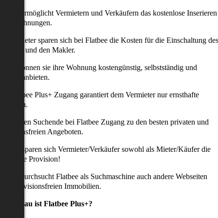
latbee ermöglicht Vermietern und Verkäufern das kostenlose Inserieren
ihrer Wohnungen.
ie Anbieter sparen sich bei Flatbee die Kosten für die Einschaltung de
nserates und den Makler.
aher können sie ihre Wohnung kostengünstig, selbstständig und
ffektiv anbieten.
er Flatbee Plus+ Zugang garantiert dem Vermieter nur ernsthafte
Anfragen.
o erhalten Suchende bei Flatbee Zugang zu den besten privaten und
rovisionsfreien Angeboten.
ei uns sparen sich Vermieter/Verkäufer sowohl als Mieter/Käufer die
omplette Provision!
udem durchsucht Flatbee als Suchmaschine auch andere Webseiten
ach provisionsfreien Immobilien.
Was genau ist Flatbee Plus+?