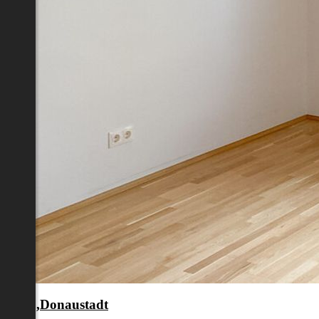
en 22.,Donaustadt