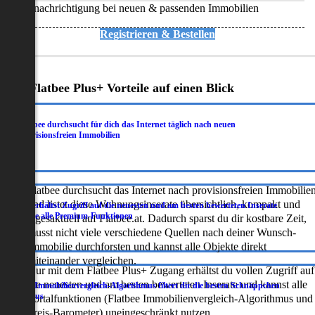
Benachrichtigung bei neuen & passenden Immobilien
Registrieren & Bestellen
Deine Flatbee Plus+ Vorteile auf einen Blick
Flatbee durchsucht für dich das Internet täglich nach neuen
.
provisionsfreien Immobilien
Flatbee durchsucht das Internet nach provisionsfreien Immobilie
und listet diese Wohnungsinserate übersichtlich, kompakt und
Du erhältst Zugriff auf die neuesten und am besten bewerteten Inserate
.
sowie alle Premium-Funktionen
tagesaktuell auf Flatbee.at. Dadurch sparst du dir kostbare Zeit,
musst nicht viele verschiedene Quellen nach deiner Wunsch-
Immobilie durchforsten und kannst alle Objekte direkt
miteinander vergleichen.
Nur mit dem Flatbee Plus+ Zugang erhältst du vollen Zugriff auf
die neuesten und am besten bewerteten Inserate und kannst alle
Der Immobilienvergleich-Algorithmus filtert dir die besten Schnäppchen
.
heraus
Portalfunktionen (Flatbee Immobilienvergleich-Algorithmus und
Preis-Barometer) uneingeschränkt nutzen.