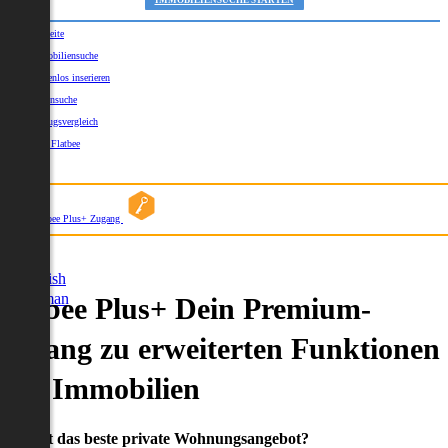
IMMOBILIENSUCHE STARTEN
Startseite
Immobiliensuche
Kostenlos inserieren
Kartensuche
Umzugsvergleich
Über Flatbee
Blog
Flatbee Plus+ Zugang
German
English
German
Flatbee Plus+ Dein Premium-
Zugang zu erweiterten Funktionen
und Immobilien
Du willst das beste private Wohnungsangebot?