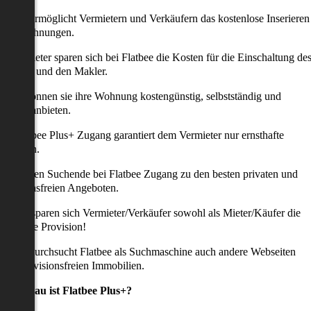
latbee ermöglicht Vermietern und Verkäufern das kostenlose Inserieren
ihrer Wohnungen.
ie Anbieter sparen sich bei Flatbee die Kosten für die Einschaltung de
nserates und den Makler.
aher können sie ihre Wohnung kostengünstig, selbstständig und
ffektiv anbieten.
er Flatbee Plus+ Zugang garantiert dem Vermieter nur ernsthafte
Anfragen.
o erhalten Suchende bei Flatbee Zugang zu den besten privaten und
rovisionsfreien Angeboten.
ei uns sparen sich Vermieter/Verkäufer sowohl als Mieter/Käufer die
omplette Provision!
udem durchsucht Flatbee als Suchmaschine auch andere Webseiten
ach provisionsfreien Immobilien.
Was genau ist Flatbee Plus+?