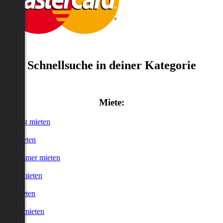
Schnellsuche in deiner Kategorie
Miete:
Wohnung mieten
Haus mieten
WG-Zimmer mieten
Garage mieten
Büro mieten
urzzeitmieten