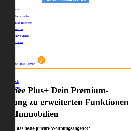
IMMOBILIENSUCHE STARTEN
Startseite
Immobiliensuche
Kostenlos inserieren
Kartensuche
Umzugsvergleich
Über Flatbee
Blog
Flatbee Plus+ Zugang
German
English
German
Flatbee Plus+ Dein Premium-
Zugang zu erweiterten Funktionen
und Immobilien
Du willst das beste private Wohnungsangebot?