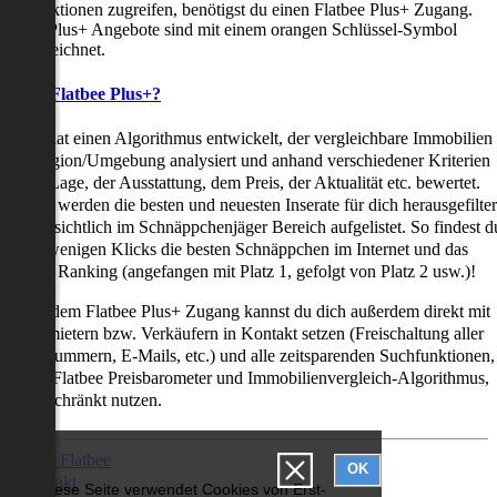
uchfunktionen zugreifen, benötigst du einen Flatbee Plus+ Zugang.
latbee Plus+ Angebote sind mit einem orangen Schlüssel-Symbol
ekennzeichnet.
as ist Flatbee Plus+?
latbee hat einen Algorithmus entwickelt, der vergleichbare Immobilien
iner Region/Umgebung analysiert und anhand verschiedener Kriterien
ie der Lage, der Ausstattung, dem Preis, der Aktualität etc. bewertet.
adurch werden die besten und neuesten Inserate für dich herausgefilter
nd übersichtlich im Schnäppchenjäger Bereich aufgelistet. So findest d
it nur wenigen Klicks die besten Schnäppchen im Internet und das
ogar als Ranking (angefangen mit Platz 1, gefolgt von Platz 2 usw.)!
ur mit dem Flatbee Plus+ Zugang kannst du dich außerdem direkt mit
en Vermietern bzw. Verkäufern in Kontakt setzen (Freischaltung aller
elefonnummern, E-Mails, etc.) und alle zeitsparenden Suchfunktionen,
ie den Flatbee Preisbarometer und Immobilienvergleich-Algorithmus,
neingeschränkt nutzen.
Über Flatbee
OK
Kontakt
Diese Seite verwendet Cookies von Erst-