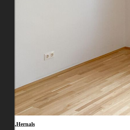
en 17.,Hernals