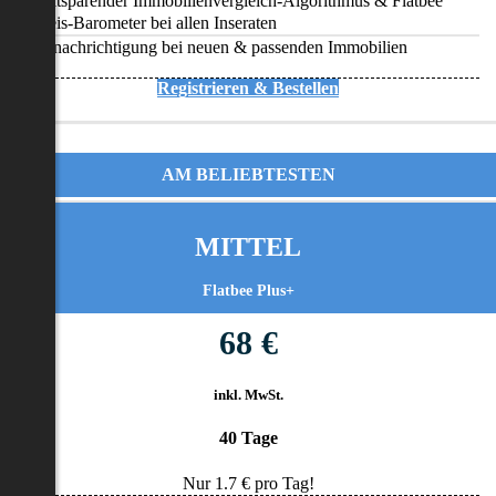
Zeitsparender Immobilienvergleich-Algorithmus & Flatbee
Preis-Barometer bei allen Inseraten
Benachrichtigung bei neuen & passenden Immobilien
Registrieren & Bestellen
AM BELIEBTESTEN
MITTEL
Flatbee Plus+
68 €
inkl. MwSt.
40 Tage
Nur
1.7
€ pro Tag!