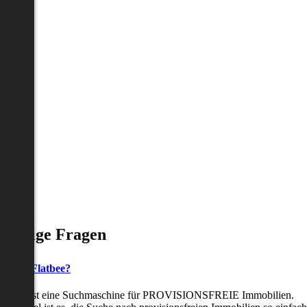
Häufige Fragen
as ist Flatbee?
Flatbee ist eine Suchmaschine für PROVISIONSFREIE Immobilien.