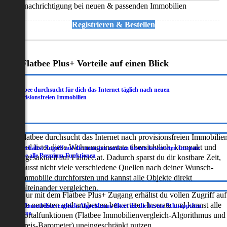
Benachrichtigung bei neuen & passenden Immobilien
Registrieren & Bestellen
Deine Flatbee Plus+ Vorteile auf einen Blick
Flatbee durchsucht für dich das Internet täglich nach neuen
.
provisionsfreien Immobilien
Flatbee durchsucht das Internet nach provisionsfreien Immobilie
und listet diese Wohnungsinserate übersichtlich, kompakt und
Du erhältst Zugriff auf die neuesten und am besten bewerteten Inserate
.
sowie alle Premium-Funktionen
tagesaktuell auf Flatbee.at. Dadurch sparst du dir kostbare Zeit,
musst nicht viele verschiedene Quellen nach deiner Wunsch-
Immobilie durchforsten und kannst alle Objekte direkt
miteinander vergleichen.
Nur mit dem Flatbee Plus+ Zugang erhältst du vollen Zugriff auf
die neuesten und am besten bewerteten Inserate und kannst alle
Der Immobilienvergleich-Algorithmus filtert dir die besten Schnäppchen
.
heraus
Portalfunktionen (Flatbee Immobilienvergleich-Algorithmus und
Preis-Barometer) uneingeschränkt nutzen.