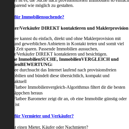
nser Ziel ist es, die Suche nach provisionsfreien Immobilien so einfach
nd zeitsparend wie möglich zu gestalten.
Vorteile für Immobiliensuchende?
Viermieter/Verkäufer DIREKT kontaktieren und Maklerprovision
sparen:
it Flatbee kannst du einfach, direkt und ohne Maklerprovision mit
rivaten und gewerblichen Anbietern in Kontakt treten und somit viel
eld und Zeit sparen. Passende Immobilien aussuchen,
ermieter/Verkäufer DIREKT kontaktieren und besichtigen.
All-in-one ImmobilienSUCHE, ImmobilienVERGLEICH und
ImmobilienBEWERTUNG:
Flatbee durchsucht das Internet laufend nach provisionsfreien
Immobilien und bündelt diese übersichtlich, kompakt und
tagesaktuell
Der Flatbee Immobilienvergleich-Algorithmus filtert dir die besten
Schnäppchen heraus
Der Flatbee Barometer zeigt dir an, ob eine Immobilie günstig oder
teuer ist
Vorteile für Vermieter und Verkäufer?
u suchst einen Mieter, Käufer oder Nachmieter?