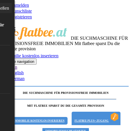
Anmelden
ießen
Wunschliste
Registrieren
für
DIE SUCHMASCHINE FÜR
PROVISIONSFREIE IMMOBILIEN
Mit flatbee sparst Du die
gesamte provision
Immobilie kostenlos inserieren
Toggle navigation
German
English
German
DIE SUCHMASCHINE FÜR PROVISIONSFREIE IMMOBILIEN
MIT FLATBEE SPARST DU DIE GESAMTE PROVISION
IMMOBILIE KOSTENLOS INSERIEREN
FLATBEE PLUS+ ZUGANG