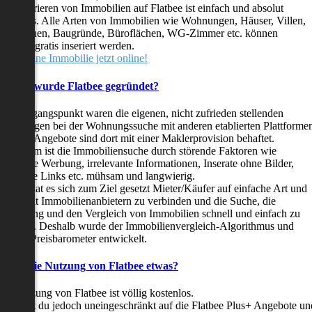
as Inserieren von Immobilien auf Flatbee ist einfach und absolut
ostenlos. Alle Arten von Immobilien wie Wohnungen, Häuser, Villen,
arkflächen, Baugründe, Büroflächen, WG-Zimmer etc. können
ederzeit gratis inseriert werden.
telle deine Immobilie jetzt online!
Warum wurde Flatbee gegründet?
er Ausgangspunkt waren die eigenen, nicht zufrieden stellenden
rfahrungen bei der Wohnungssuche mit anderen etablierten Plattforme
ast alle Angebote sind dort mit einer Maklerprovision behaftet.
ußerdem ist die Immobiliensuche durch störende Faktoren wie
linkende Werbung, irrelevante Informationen, Inserate ohne Bilder,
nzählige Links etc. mühsam und langwierig.
latbee hat es sich zum Ziel gesetzt Mieter/Käufer auf einfache Art und
eise mit Immobilienanbietern zu verbinden und die Suche, die
ewertung und den Vergleich von Immobilien schnell und einfach zu
estalten. Deshalb wurde der Immobilienvergleich-Algorithmus und
latbee-Preisbarometer entwickelt.
Kostet die Nutzung von Flatbee etwas?
ie Nutzung von Flatbee ist völlig kostenlos.
öchtest du jedoch uneingeschränkt auf die Flatbee Plus+ Angebote un