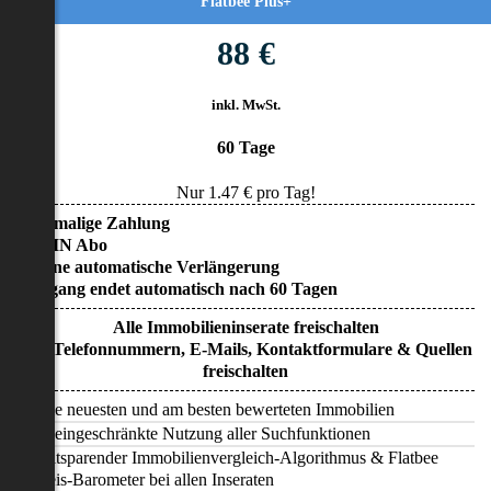
Flatbee Plus+
88 €
inkl. MwSt.
60 Tage
Nur
1.47
€ pro Tag!
• Einmalige Zahlung
• KEIN Abo
• Keine automatische Verlängerung
• Zugang endet automatisch nach 60 Tagen
Alle Immobilieninserate freischalten
Alle Telefonnummern, E-Mails, Kontaktformulare & Quellen
freischalten
Alle neuesten und am besten bewerteten Immobilien
Uneingeschränkte Nutzung aller Suchfunktionen
Zeitsparender Immobilienvergleich-Algorithmus & Flatbee
Preis-Barometer bei allen Inseraten