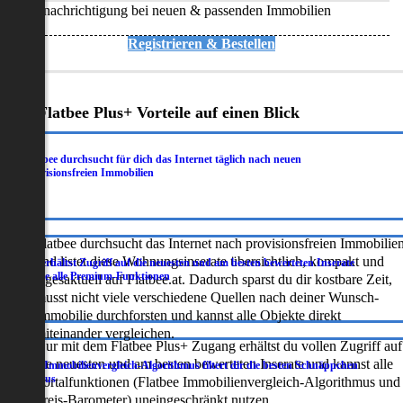
Benachrichtigung bei neuen & passenden Immobilien
Registrieren & Bestellen
Deine Flatbee Plus+ Vorteile auf einen Blick
Flatbee durchsucht für dich das Internet täglich nach neuen
.
provisionsfreien Immobilien
Flatbee durchsucht das Internet nach provisionsfreien Immobilie
und listet diese Wohnungsinserate übersichtlich, kompakt und
Du erhältst Zugriff auf die neuesten und am besten bewerteten Inserate
.
sowie alle Premium-Funktionen
tagesaktuell auf Flatbee.at. Dadurch sparst du dir kostbare Zeit,
musst nicht viele verschiedene Quellen nach deiner Wunsch-
Immobilie durchforsten und kannst alle Objekte direkt
miteinander vergleichen.
Nur mit dem Flatbee Plus+ Zugang erhältst du vollen Zugriff auf
die neuesten und am besten bewerteten Inserate und kannst alle
Der Immobilienvergleich-Algorithmus filtert dir die besten Schnäppchen
.
heraus
Portalfunktionen (Flatbee Immobilienvergleich-Algorithmus und
Preis-Barometer) uneingeschränkt nutzen.