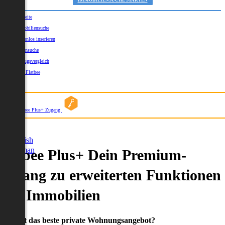
IMMOBILIENSUCHE STARTEN
Startseite
Immobiliensuche
Kostenlos inserieren
Kartensuche
Umzugsvergleich
Über Flatbee
Blog
Flatbee Plus+ Zugang
German
English
German
Flatbee Plus+ Dein Premium-
Zugang zu erweiterten Funktionen
und Immobilien
Du willst das beste private Wohnungsangebot?