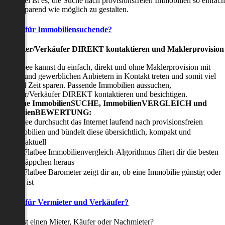
nser Ziel ist es, die Suche nach provisionsfreien Immobilien so einfach
nd zeitsparend wie möglich zu gestalten.
Vorteile für Immobiliensuchende?
Viermieter/Verkäufer DIREKT kontaktieren und Maklerprovision
sparen:
it Flatbee kannst du einfach, direkt und ohne Maklerprovision mit
rivaten und gewerblichen Anbietern in Kontakt treten und somit viel
eld und Zeit sparen. Passende Immobilien aussuchen,
ermieter/Verkäufer DIREKT kontaktieren und besichtigen.
All-in-one ImmobilienSUCHE, ImmobilienVERGLEICH und
ImmobilienBEWERTUNG:
Flatbee durchsucht das Internet laufend nach provisionsfreien
Immobilien und bündelt diese übersichtlich, kompakt und
tagesaktuell
Der Flatbee Immobilienvergleich-Algorithmus filtert dir die besten
Schnäppchen heraus
Der Flatbee Barometer zeigt dir an, ob eine Immobilie günstig oder
teuer ist
Vorteile für Vermieter und Verkäufer?
u suchst einen Mieter, Käufer oder Nachmieter?