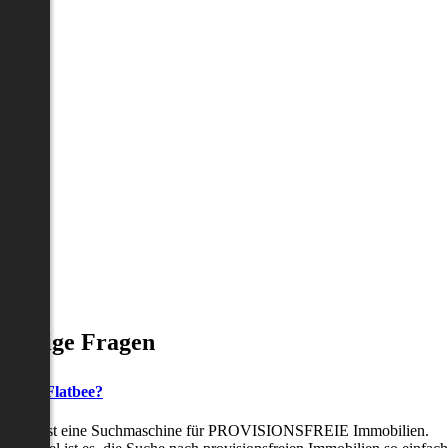
Häufige Fragen
as ist Flatbee?
Flatbee ist eine Suchmaschine für PROVISIONSFREIE Immobilien.