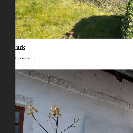
cklabruck
nfläche: 240 Zimmer: 0
.400