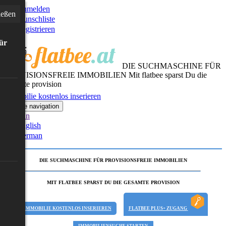
Anmelden
ießen
Wunschliste
Registrieren
für
DIE SUCHMASCHINE FÜR
PROVISIONSFREIE IMMOBILIEN
Mit flatbee sparst Du die
gesamte provision
Immobilie kostenlos inserieren
Toggle navigation
German
English
German
DIE SUCHMASCHINE FÜR PROVISIONSFREIE IMMOBILIEN
MIT FLATBEE SPARST DU DIE GESAMTE PROVISION
IMMOBILIE KOSTENLOS INSERIEREN
FLATBEE PLUS+ ZUGANG