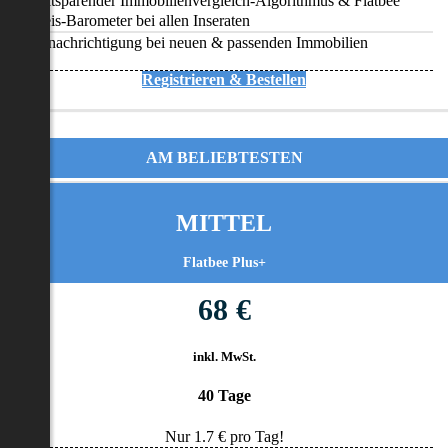
Zeitsparender Immobilienvergleich-Algorithmus & Flatbee
Preis-Barometer bei allen Inseraten
Benachrichtigung bei neuen & passenden Immobilien
Registrieren & Bestellen
AM BELIEBTESTEN
MITTEL
Flatbee Plus+
68 €
inkl. MwSt.
40 Tage
Nur
1.7
€ pro Tag!