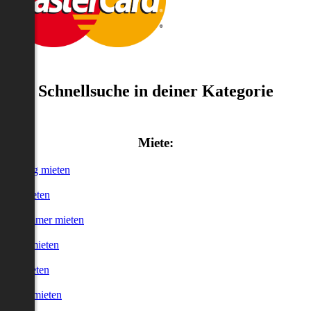
Schnellsuche in deiner Kategorie
Miete:
Wohnung mieten
Haus mieten
WG-Zimmer mieten
Garage mieten
Büro mieten
urzzeitmieten