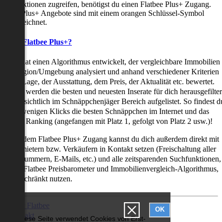
uchfunktionen zugreifen, benötigst du einen Flatbee Plus+ Zugang.
latbee Plus+ Angebote sind mit einem orangen Schlüssel-Symbol
ekennzeichnet.
as ist Flatbee Plus+?
latbee hat einen Algorithmus entwickelt, der vergleichbare Immobilien
iner Region/Umgebung analysiert und anhand verschiedener Kriterien
ie der Lage, der Ausstattung, dem Preis, der Aktualität etc. bewertet.
adurch werden die besten und neuesten Inserate für dich herausgefilter
nd übersichtlich im Schnäppchenjäger Bereich aufgelistet. So findest d
it nur wenigen Klicks die besten Schnäppchen im Internet und das
ogar als Ranking (angefangen mit Platz 1, gefolgt von Platz 2 usw.)!
ur mit dem Flatbee Plus+ Zugang kannst du dich außerdem direkt mit
en Vermietern bzw. Verkäufern in Kontakt setzen (Freischaltung aller
elefonnummern, E-Mails, etc.) und alle zeitsparenden Suchfunktionen,
ie den Flatbee Preisbarometer und Immobilienvergleich-Algorithmus,
neingeschränkt nutzen.
Über Flatbee
OK
Kontakt
Diese Seite verwendet Cookies von Erst-