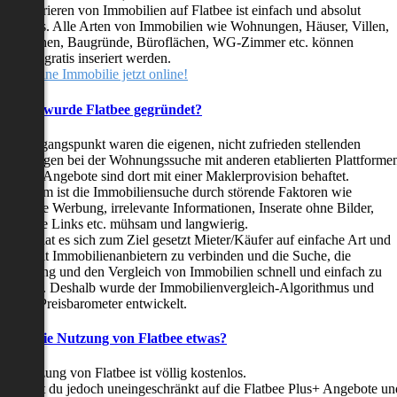
as Inserieren von Immobilien auf Flatbee ist einfach und absolut
ostenlos. Alle Arten von Immobilien wie Wohnungen, Häuser, Villen,
arkflächen, Baugründe, Büroflächen, WG-Zimmer etc. können
ederzeit gratis inseriert werden.
telle deine Immobilie jetzt online!
Warum wurde Flatbee gegründet?
er Ausgangspunkt waren die eigenen, nicht zufrieden stellenden
rfahrungen bei der Wohnungssuche mit anderen etablierten Plattforme
ast alle Angebote sind dort mit einer Maklerprovision behaftet.
ußerdem ist die Immobiliensuche durch störende Faktoren wie
linkende Werbung, irrelevante Informationen, Inserate ohne Bilder,
nzählige Links etc. mühsam und langwierig.
latbee hat es sich zum Ziel gesetzt Mieter/Käufer auf einfache Art und
eise mit Immobilienanbietern zu verbinden und die Suche, die
ewertung und den Vergleich von Immobilien schnell und einfach zu
estalten. Deshalb wurde der Immobilienvergleich-Algorithmus und
latbee-Preisbarometer entwickelt.
Kostet die Nutzung von Flatbee etwas?
ie Nutzung von Flatbee ist völlig kostenlos.
öchtest du jedoch uneingeschränkt auf die Flatbee Plus+ Angebote un