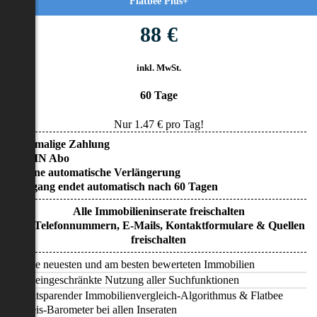
Flatbee Plus+
88 €
inkl. MwSt.
60 Tage
Nur
1.47
€ pro Tag!
• Einmalige Zahlung
• KEIN Abo
• Keine automatische Verlängerung
• Zugang endet automatisch nach 60 Tagen
Alle Immobilieninserate freischalten
Alle Telefonnummern, E-Mails, Kontaktformulare & Quellen
freischalten
Alle neuesten und am besten bewerteten Immobilien
Uneingeschränkte Nutzung aller Suchfunktionen
Zeitsparender Immobilienvergleich-Algorithmus & Flatbee
Preis-Barometer bei allen Inseraten