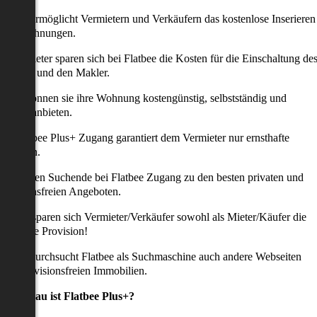
latbee ermöglicht Vermietern und Verkäufern das kostenlose Inserieren
ihrer Wohnungen.
ie Anbieter sparen sich bei Flatbee die Kosten für die Einschaltung de
nserates und den Makler.
aher können sie ihre Wohnung kostengünstig, selbstständig und
ffektiv anbieten.
er Flatbee Plus+ Zugang garantiert dem Vermieter nur ernsthafte
Anfragen.
o erhalten Suchende bei Flatbee Zugang zu den besten privaten und
rovisionsfreien Angeboten.
ei uns sparen sich Vermieter/Verkäufer sowohl als Mieter/Käufer die
omplette Provision!
udem durchsucht Flatbee als Suchmaschine auch andere Webseiten
ach provisionsfreien Immobilien.
Was genau ist Flatbee Plus+?