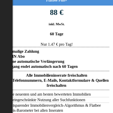
Flatbee Plus+
88 €
inkl. MwSt.
60 Tage
Nur
1.47
€ pro Tag!
• Einmalige Zahlung
• KEIN Abo
• Keine automatische Verlängerung
• Zugang endet automatisch nach 60 Tagen
Alle Immobilieninserate freischalten
Alle Telefonnummern, E-Mails, Kontaktformulare & Quellen
freischalten
Alle neuesten und am besten bewerteten Immobilien
Uneingeschränkte Nutzung aller Suchfunktionen
Zeitsparender Immobilienvergleich-Algorithmus & Flatbee
Preis-Barometer bei allen Inseraten