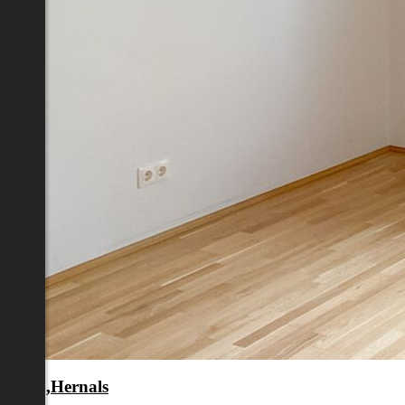
en 17.,Hernals