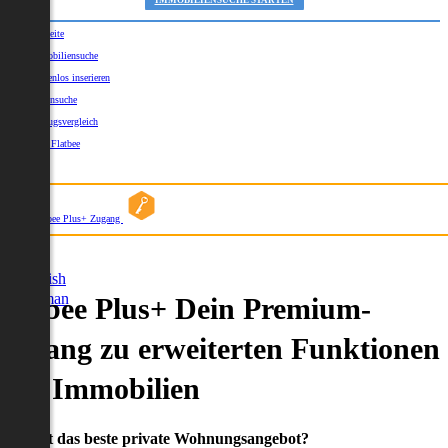
IMMOBILIENSUCHE STARTEN
Startseite
Immobiliensuche
Kostenlos inserieren
Kartensuche
Umzugsvergleich
Über Flatbee
Blog
Flatbee Plus+ Zugang
German
English
German
Flatbee Plus+ Dein Premium-
Zugang zu erweiterten Funktionen
und Immobilien
Du willst das beste private Wohnungsangebot?