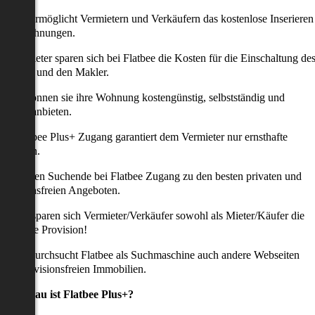
latbee ermöglicht Vermietern und Verkäufern das kostenlose Inserieren
ihrer Wohnungen.
ie Anbieter sparen sich bei Flatbee die Kosten für die Einschaltung de
nserates und den Makler.
aher können sie ihre Wohnung kostengünstig, selbstständig und
ffektiv anbieten.
er Flatbee Plus+ Zugang garantiert dem Vermieter nur ernsthafte
Anfragen.
o erhalten Suchende bei Flatbee Zugang zu den besten privaten und
rovisionsfreien Angeboten.
ei uns sparen sich Vermieter/Verkäufer sowohl als Mieter/Käufer die
omplette Provision!
udem durchsucht Flatbee als Suchmaschine auch andere Webseiten
ach provisionsfreien Immobilien.
Was genau ist Flatbee Plus+?