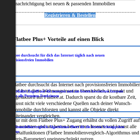
Benachrichtigung bei neuen & passenden Immobilien
Registrieren & Bestellen
Deine Flatbee Plus+ Vorteile auf einen Blick
Flatbee durchsucht für dich das Internet täglich nach neuen
.
provisionsfreien Immobilien
Flatbee durchsucht das Internet nach provisionsfreien Immobilie
und listet diese Wohnungsinserate übersichtlich, kompakt und
Du erhältst Zugriff auf die neuesten und am besten bewerteten Inserate
.
sowie alle Premium-Funktionen
tagesaktuell auf Flatbee.at. Dadurch sparst du dir kostbare Zeit,
musst nicht viele verschiedene Quellen nach deiner Wunsch-
Immobilie durchforsten und kannst alle Objekte direkt
miteinander vergleichen.
Nur mit dem Flatbee Plus+ Zugang erhältst du vollen Zugriff auf
die neuesten und am besten bewerteten Inserate und kannst alle
Der Immobilienvergleich-Algorithmus filtert dir die besten Schnäppchen
.
heraus
Portalfunktionen (Flatbee Immobilienvergleich-Algorithmus und
Preis-Barometer) uneingeschränkt nutzen.