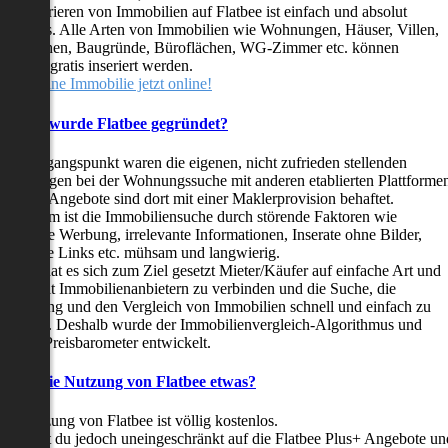
as Inserieren von Immobilien auf Flatbee ist einfach und absolut
ostenlos. Alle Arten von Immobilien wie Wohnungen, Häuser, Villen,
arkflächen, Baugründe, Büroflächen, WG-Zimmer etc. können
ederzeit gratis inseriert werden.
telle deine Immobilie jetzt online!
Warum wurde Flatbee gegründet?
er Ausgangspunkt waren die eigenen, nicht zufrieden stellenden
rfahrungen bei der Wohnungssuche mit anderen etablierten Plattforme
ast alle Angebote sind dort mit einer Maklerprovision behaftet.
ußerdem ist die Immobiliensuche durch störende Faktoren wie
linkende Werbung, irrelevante Informationen, Inserate ohne Bilder,
nzählige Links etc. mühsam und langwierig.
latbee hat es sich zum Ziel gesetzt Mieter/Käufer auf einfache Art und
eise mit Immobilienanbietern zu verbinden und die Suche, die
ewertung und den Vergleich von Immobilien schnell und einfach zu
estalten. Deshalb wurde der Immobilienvergleich-Algorithmus und
latbee-Preisbarometer entwickelt.
Kostet die Nutzung von Flatbee etwas?
ie Nutzung von Flatbee ist völlig kostenlos.
öchtest du jedoch uneingeschränkt auf die Flatbee Plus+ Angebote un