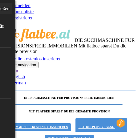
Anmelden
ießen
Wunschliste
Registrieren
für
DIE SUCHMASCHINE FÜR
PROVISIONSFREIE IMMOBILIEN
Mit flatbee sparst Du die
gesamte provision
Immobilie kostenlos inserieren
Toggle navigation
German
English
German
DIE SUCHMASCHINE FÜR PROVISIONSFREIE IMMOBILIEN
MIT FLATBEE SPARST DU DIE GESAMTE PROVISION
IMMOBILIE KOSTENLOS INSERIEREN
FLATBEE PLUS+ ZUGANG