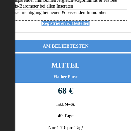
Zeitsparender Immobilienvergleich-Algorithmus & Flatbee
Preis-Barometer bei allen Inseraten
Benachrichtigung bei neuen & passenden Immobilien
Registrieren & Bestellen
AM BELIEBTESTEN
MITTEL
Flatbee Plus+
68 €
inkl. MwSt.
40 Tage
Nur
1.7
€ pro Tag!