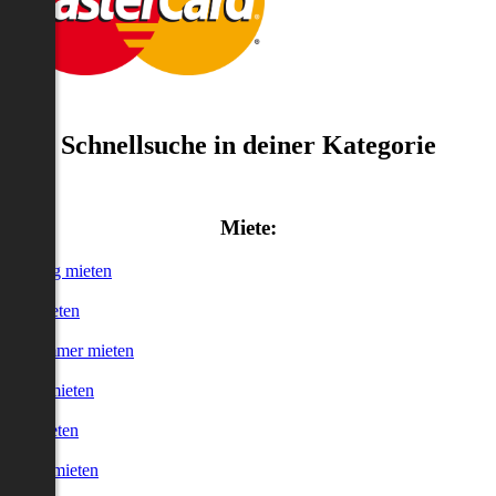
Schnellsuche in deiner Kategorie
Miete:
Wohnung mieten
Haus mieten
WG-Zimmer mieten
Garage mieten
Büro mieten
urzzeitmieten