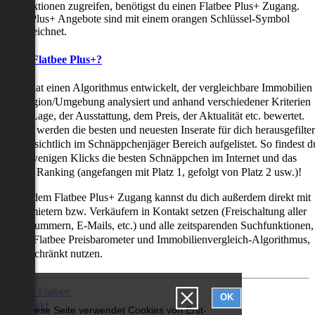
uchfunktionen zugreifen, benötigst du einen Flatbee Plus+ Zugang.
latbee Plus+ Angebote sind mit einem orangen Schlüssel-Symbol
ekennzeichnet.
as ist Flatbee Plus+?
latbee hat einen Algorithmus entwickelt, der vergleichbare Immobilien
iner Region/Umgebung analysiert und anhand verschiedener Kriterien
ie der Lage, der Ausstattung, dem Preis, der Aktualität etc. bewertet.
adurch werden die besten und neuesten Inserate für dich herausgefilter
nd übersichtlich im Schnäppchenjäger Bereich aufgelistet. So findest d
it nur wenigen Klicks die besten Schnäppchen im Internet und das
ogar als Ranking (angefangen mit Platz 1, gefolgt von Platz 2 usw.)!
ur mit dem Flatbee Plus+ Zugang kannst du dich außerdem direkt mit
en Vermietern bzw. Verkäufern in Kontakt setzen (Freischaltung aller
elefonnummern, E-Mails, etc.) und alle zeitsparenden Suchfunktionen,
ie den Flatbee Preisbarometer und Immobilienvergleich-Algorithmus,
neingeschränkt nutzen.
Über Flatbee
OK
Kontakt
Diese Seite verwendet Cookies von Erst-