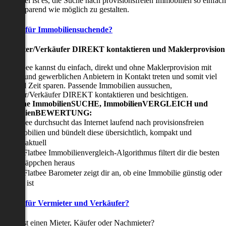
nser Ziel ist es, die Suche nach provisionsfreien Immobilien so einfach
nd zeitsparend wie möglich zu gestalten.
Vorteile für Immobiliensuchende?
Viermieter/Verkäufer DIREKT kontaktieren und Maklerprovision
sparen:
it Flatbee kannst du einfach, direkt und ohne Maklerprovision mit
rivaten und gewerblichen Anbietern in Kontakt treten und somit viel
eld und Zeit sparen. Passende Immobilien aussuchen,
ermieter/Verkäufer DIREKT kontaktieren und besichtigen.
All-in-one ImmobilienSUCHE, ImmobilienVERGLEICH und
ImmobilienBEWERTUNG:
Flatbee durchsucht das Internet laufend nach provisionsfreien
Immobilien und bündelt diese übersichtlich, kompakt und
tagesaktuell
Der Flatbee Immobilienvergleich-Algorithmus filtert dir die besten
Schnäppchen heraus
Der Flatbee Barometer zeigt dir an, ob eine Immobilie günstig oder
teuer ist
Vorteile für Vermieter und Verkäufer?
u suchst einen Mieter, Käufer oder Nachmieter?