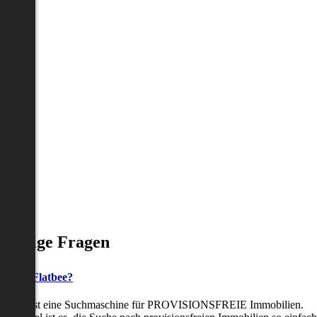
Häufige Fragen
as ist Flatbee?
Flatbee ist eine Suchmaschine für PROVISIONSFREIE Immobilien.