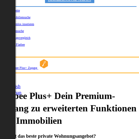
IMMOBILIENSUCHE STARTEN
Startseite
Immobiliensuche
Kostenlos inserieren
Kartensuche
Umzugsvergleich
Über Flatbee
Blog
Flatbee Plus+ Zugang
German
English
German
Flatbee Plus+ Dein Premium-
Zugang zu erweiterten Funktionen
und Immobilien
Du willst das beste private Wohnungsangebot?