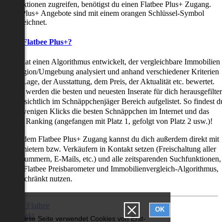
uchfunktionen zugreifen, benötigst du einen Flatbee Plus+ Zugang.
latbee Plus+ Angebote sind mit einem orangen Schlüssel-Symbol
ekennzeichnet.
as ist Flatbee Plus+?
latbee hat einen Algorithmus entwickelt, der vergleichbare Immobilien
iner Region/Umgebung analysiert und anhand verschiedener Kriterien
ie der Lage, der Ausstattung, dem Preis, der Aktualität etc. bewertet.
adurch werden die besten und neuesten Inserate für dich herausgefilter
nd übersichtlich im Schnäppchenjäger Bereich aufgelistet. So findest d
it nur wenigen Klicks die besten Schnäppchen im Internet und das
ogar als Ranking (angefangen mit Platz 1, gefolgt von Platz 2 usw.)!
ur mit dem Flatbee Plus+ Zugang kannst du dich außerdem direkt mit
en Vermietern bzw. Verkäufern in Kontakt setzen (Freischaltung aller
elefonnummern, E-Mails, etc.) und alle zeitsparenden Suchfunktionen,
ie den Flatbee Preisbarometer und Immobilienvergleich-Algorithmus,
neingeschränkt nutzen.
Über Flatbee
OK
Kontakt
Diese Seite verwendet Cookies von Erst-