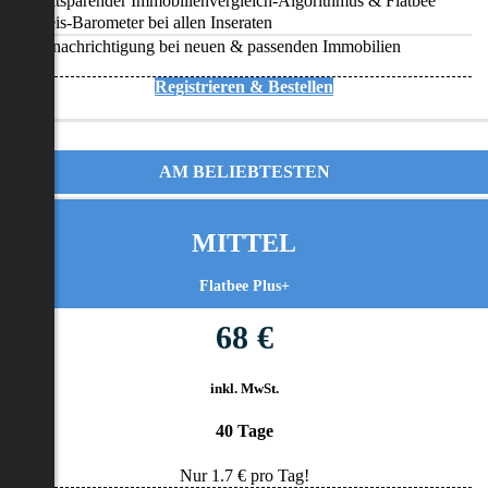
Zeitsparender Immobilienvergleich-Algorithmus & Flatbee
Preis-Barometer bei allen Inseraten
Benachrichtigung bei neuen & passenden Immobilien
Registrieren & Bestellen
AM BELIEBTESTEN
MITTEL
Flatbee Plus+
68 €
inkl. MwSt.
40 Tage
Nur
1.7
€ pro Tag!