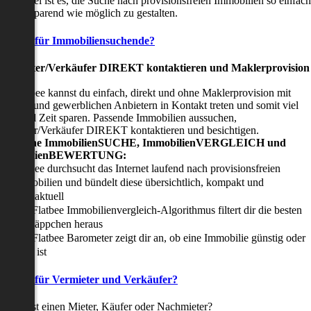
nser Ziel ist es, die Suche nach provisionsfreien Immobilien so einfach
nd zeitsparend wie möglich zu gestalten.
Vorteile für Immobiliensuchende?
Viermieter/Verkäufer DIREKT kontaktieren und Maklerprovision
sparen:
it Flatbee kannst du einfach, direkt und ohne Maklerprovision mit
rivaten und gewerblichen Anbietern in Kontakt treten und somit viel
eld und Zeit sparen. Passende Immobilien aussuchen,
ermieter/Verkäufer DIREKT kontaktieren und besichtigen.
All-in-one ImmobilienSUCHE, ImmobilienVERGLEICH und
ImmobilienBEWERTUNG:
Flatbee durchsucht das Internet laufend nach provisionsfreien
Immobilien und bündelt diese übersichtlich, kompakt und
tagesaktuell
Der Flatbee Immobilienvergleich-Algorithmus filtert dir die besten
Schnäppchen heraus
Der Flatbee Barometer zeigt dir an, ob eine Immobilie günstig oder
teuer ist
Vorteile für Vermieter und Verkäufer?
u suchst einen Mieter, Käufer oder Nachmieter?