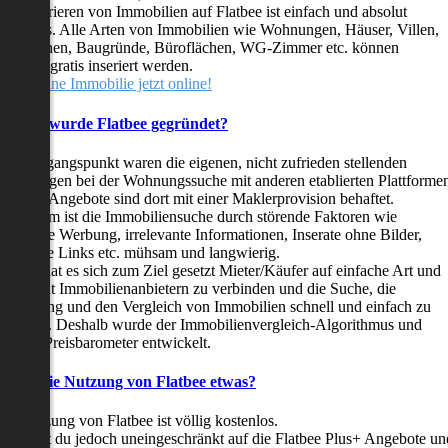
as Inserieren von Immobilien auf Flatbee ist einfach und absolut
ostenlos. Alle Arten von Immobilien wie Wohnungen, Häuser, Villen,
arkflächen, Baugründe, Büroflächen, WG-Zimmer etc. können
ederzeit gratis inseriert werden.
telle deine Immobilie jetzt online!
Warum wurde Flatbee gegründet?
er Ausgangspunkt waren die eigenen, nicht zufrieden stellenden
rfahrungen bei der Wohnungssuche mit anderen etablierten Plattforme
ast alle Angebote sind dort mit einer Maklerprovision behaftet.
ußerdem ist die Immobiliensuche durch störende Faktoren wie
linkende Werbung, irrelevante Informationen, Inserate ohne Bilder,
nzählige Links etc. mühsam und langwierig.
latbee hat es sich zum Ziel gesetzt Mieter/Käufer auf einfache Art und
eise mit Immobilienanbietern zu verbinden und die Suche, die
ewertung und den Vergleich von Immobilien schnell und einfach zu
estalten. Deshalb wurde der Immobilienvergleich-Algorithmus und
latbee-Preisbarometer entwickelt.
Kostet die Nutzung von Flatbee etwas?
ie Nutzung von Flatbee ist völlig kostenlos.
öchtest du jedoch uneingeschränkt auf die Flatbee Plus+ Angebote un