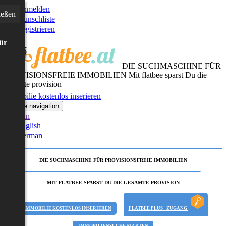
Anmelden
ießen
Wunschliste
Registrieren
für
DIE SUCHMASCHINE FÜR
PROVISIONSFREIE IMMOBILIEN
Mit flatbee sparst Du die
gesamte provision
Immobilie kostenlos inserieren
Toggle navigation
German
English
German
DIE SUCHMASCHINE FÜR PROVISIONSFREIE IMMOBILIEN
MIT FLATBEE SPARST DU DIE GESAMTE PROVISION
IMMOBILIE KOSTENLOS INSERIEREN
FLATBEE PLUS+ ZUGANG