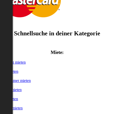
Schnellsuche in deiner Kategorie
Miete:
Wohnung mieten
Haus mieten
WG-Zimmer mieten
Garage mieten
Büro mieten
urzzeitmieten