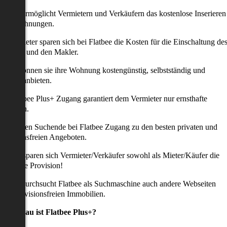
latbee ermöglicht Vermietern und Verkäufern das kostenlose Inserieren
ihrer Wohnungen.
ie Anbieter sparen sich bei Flatbee die Kosten für die Einschaltung de
nserates und den Makler.
aher können sie ihre Wohnung kostengünstig, selbstständig und
ffektiv anbieten.
er Flatbee Plus+ Zugang garantiert dem Vermieter nur ernsthafte
Anfragen.
o erhalten Suchende bei Flatbee Zugang zu den besten privaten und
rovisionsfreien Angeboten.
ei uns sparen sich Vermieter/Verkäufer sowohl als Mieter/Käufer die
omplette Provision!
udem durchsucht Flatbee als Suchmaschine auch andere Webseiten
ach provisionsfreien Immobilien.
Was genau ist Flatbee Plus+?