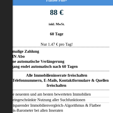
Flatbee Plus+
88 €
inkl. MwSt.
60 Tage
Nur
1.47
€ pro Tag!
• Einmalige Zahlung
• KEIN Abo
• Keine automatische Verlängerung
• Zugang endet automatisch nach 60 Tagen
Alle Immobilieninserate freischalten
Alle Telefonnummern, E-Mails, Kontaktformulare & Quellen
freischalten
Alle neuesten und am besten bewerteten Immobilien
Uneingeschränkte Nutzung aller Suchfunktionen
Zeitsparender Immobilienvergleich-Algorithmus & Flatbee
Preis-Barometer bei allen Inseraten