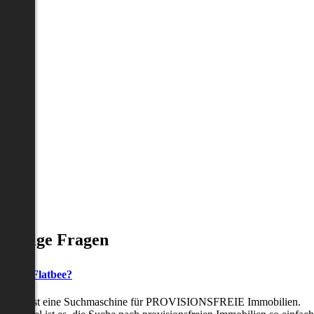
Häufige Fragen
as ist Flatbee?
Flatbee ist eine Suchmaschine für PROVISIONSFREIE Immobilien.