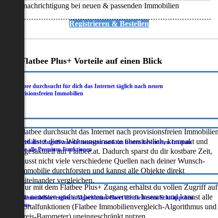
Benachrichtigung bei neuen & passenden Immobilien
Registrieren & Bestellen
Deine Flatbee Plus+ Vorteile auf einen Blick
Flatbee durchsucht für dich das Internet täglich nach neuen
.
provisionsfreien Immobilien
Flatbee durchsucht das Internet nach provisionsfreien Immobilie
und listet diese Wohnungsinserate übersichtlich, kompakt und
Du erhältst Zugriff auf die neuesten und am besten bewerteten Inserate
.
sowie alle Premium-Funktionen
tagesaktuell auf Flatbee.at. Dadurch sparst du dir kostbare Zeit,
musst nicht viele verschiedene Quellen nach deiner Wunsch-
Immobilie durchforsten und kannst alle Objekte direkt
miteinander vergleichen.
Nur mit dem Flatbee Plus+ Zugang erhältst du vollen Zugriff auf
die neuesten und am besten bewerteten Inserate und kannst alle
Der Immobilienvergleich-Algorithmus filtert dir die besten Schnäppchen
.
heraus
Portalfunktionen (Flatbee Immobilienvergleich-Algorithmus und
Preis-Barometer) uneingeschränkt nutzen.