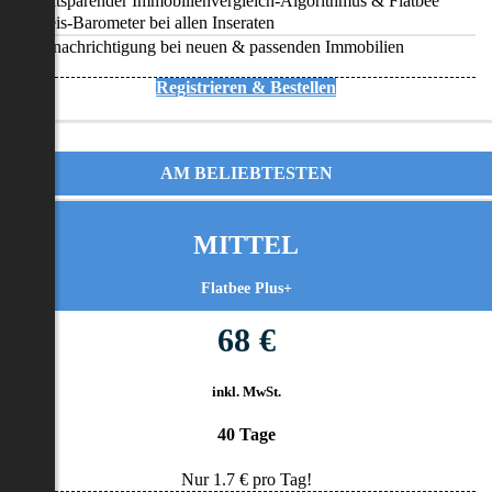
Zeitsparender Immobilienvergleich-Algorithmus & Flatbee
Preis-Barometer bei allen Inseraten
Benachrichtigung bei neuen & passenden Immobilien
Registrieren & Bestellen
AM BELIEBTESTEN
MITTEL
Flatbee Plus+
68 €
inkl. MwSt.
40 Tage
Nur
1.7
€ pro Tag!