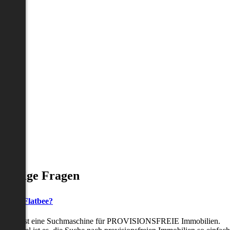
Häufige Fragen
as ist Flatbee?
Flatbee ist eine Suchmaschine für PROVISIONSFREIE Immobilien.