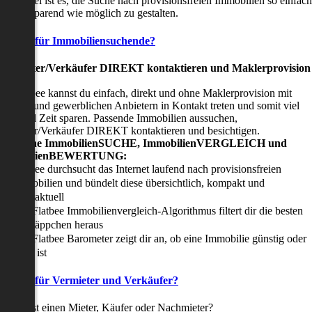
nser Ziel ist es, die Suche nach provisionsfreien Immobilien so einfach
nd zeitsparend wie möglich zu gestalten.
Vorteile für Immobiliensuchende?
Viermieter/Verkäufer DIREKT kontaktieren und Maklerprovision
sparen:
it Flatbee kannst du einfach, direkt und ohne Maklerprovision mit
rivaten und gewerblichen Anbietern in Kontakt treten und somit viel
eld und Zeit sparen. Passende Immobilien aussuchen,
ermieter/Verkäufer DIREKT kontaktieren und besichtigen.
All-in-one ImmobilienSUCHE, ImmobilienVERGLEICH und
ImmobilienBEWERTUNG:
Flatbee durchsucht das Internet laufend nach provisionsfreien
Immobilien und bündelt diese übersichtlich, kompakt und
tagesaktuell
Der Flatbee Immobilienvergleich-Algorithmus filtert dir die besten
Schnäppchen heraus
Der Flatbee Barometer zeigt dir an, ob eine Immobilie günstig oder
teuer ist
Vorteile für Vermieter und Verkäufer?
u suchst einen Mieter, Käufer oder Nachmieter?