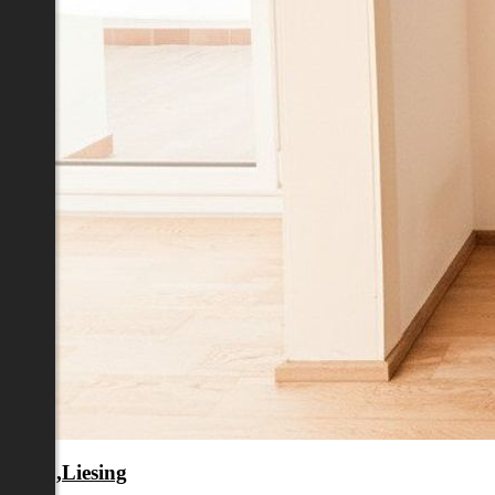
en 23.,Liesing