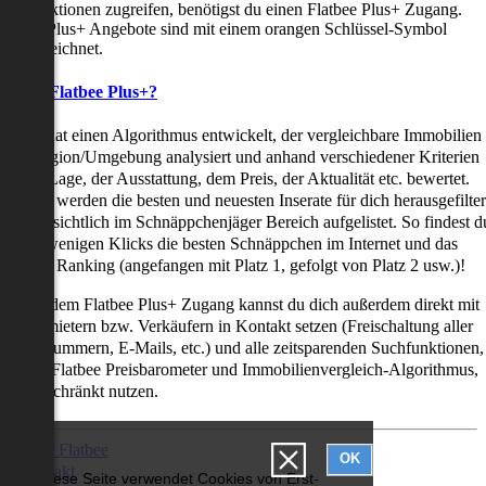
uchfunktionen zugreifen, benötigst du einen Flatbee Plus+ Zugang.
latbee Plus+ Angebote sind mit einem orangen Schlüssel-Symbol
ekennzeichnet.
as ist Flatbee Plus+?
latbee hat einen Algorithmus entwickelt, der vergleichbare Immobilien
iner Region/Umgebung analysiert und anhand verschiedener Kriterien
ie der Lage, der Ausstattung, dem Preis, der Aktualität etc. bewertet.
adurch werden die besten und neuesten Inserate für dich herausgefilter
nd übersichtlich im Schnäppchenjäger Bereich aufgelistet. So findest d
it nur wenigen Klicks die besten Schnäppchen im Internet und das
ogar als Ranking (angefangen mit Platz 1, gefolgt von Platz 2 usw.)!
ur mit dem Flatbee Plus+ Zugang kannst du dich außerdem direkt mit
en Vermietern bzw. Verkäufern in Kontakt setzen (Freischaltung aller
elefonnummern, E-Mails, etc.) und alle zeitsparenden Suchfunktionen,
ie den Flatbee Preisbarometer und Immobilienvergleich-Algorithmus,
neingeschränkt nutzen.
Über Flatbee
OK
Kontakt
Diese Seite verwendet Cookies von Erst-