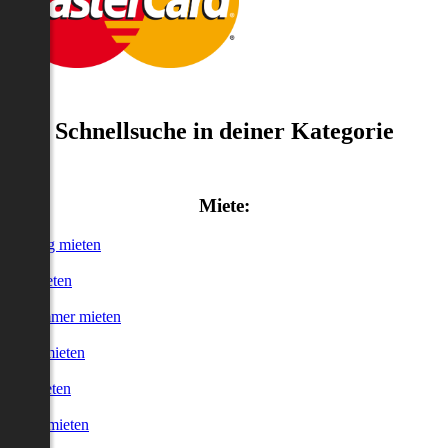
Schnellsuche in deiner Kategorie
Miete:
Wohnung mieten
Haus mieten
WG-Zimmer mieten
Garage mieten
Büro mieten
urzzeitmieten