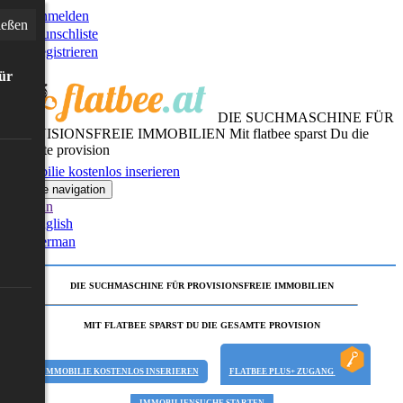
Anmelden
ießen
Wunschliste
Registrieren
für
DIE SUCHMASCHINE FÜR
PROVISIONSFREIE IMMOBILIEN
Mit flatbee sparst Du die
gesamte provision
Immobilie kostenlos inserieren
Toggle navigation
German
English
German
DIE SUCHMASCHINE FÜR PROVISIONSFREIE IMMOBILIEN
MIT FLATBEE SPARST DU DIE GESAMTE PROVISION
IMMOBILIE KOSTENLOS INSERIEREN
FLATBEE PLUS+ ZUGANG