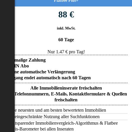
Flatbee Plus+
88 €
inkl. MwSt.
60 Tage
Nur
1.47
€ pro Tag!
• Einmalige Zahlung
• KEIN Abo
• Keine automatische Verlängerung
• Zugang endet automatisch nach 60 Tagen
Alle Immobilieninserate freischalten
Alle Telefonnummern, E-Mails, Kontaktformulare & Quellen
freischalten
Alle neuesten und am besten bewerteten Immobilien
Uneingeschränkte Nutzung aller Suchfunktionen
Zeitsparender Immobilienvergleich-Algorithmus & Flatbee
Preis-Barometer bei allen Inseraten