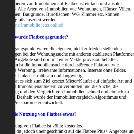
as Inserieren von Immobilien auf Flatbee ist einfach und absolut
ostenlos. Alle Arten von Immobilien wie Wohnungen, Häuser, Villen,
arkflächen, Baugründe, Büroflächen, WG-Zimmer etc. können
ederzeit gratis inseriert werden.
telle deine Immobilie jetzt online!
Warum wurde Flatbee gegründet?
er Ausgangspunkt waren die eigenen, nicht zufrieden stellenden
rfahrungen bei der Wohnungssuche mit anderen etablierten Plattforme
ast alle Angebote sind dort mit einer Maklerprovision behaftet.
ußerdem ist die Immobiliensuche durch störende Faktoren wie
linkende Werbung, irrelevante Informationen, Inserate ohne Bilder,
nzählige Links etc. mühsam und langwierig.
latbee hat es sich zum Ziel gesetzt Mieter/Käufer auf einfache Art und
eise mit Immobilienanbietern zu verbinden und die Suche, die
ewertung und den Vergleich von Immobilien schnell und einfach zu
estalten. Deshalb wurde der Immobilienvergleich-Algorithmus und
latbee-Preisbarometer entwickelt.
Kostet die Nutzung von Flatbee etwas?
ie Nutzung von Flatbee ist völlig kostenlos.
öchtest du jedoch uneingeschränkt auf die Flatbee Plus+ Angebote un