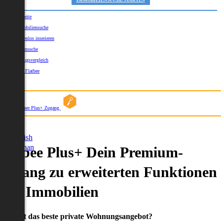
IMMOBILIENSUCHE STARTEN
Startseite
Immobiliensuche
Kostenlos inserieren
Kartensuche
Umzugsvergleich
Über Flatbee
Blog
Flatbee Plus+ Zugang
German
English
German
Flatbee Plus+ Dein Premium-
Zugang zu erweiterten Funktionen
und Immobilien
Du willst das beste private Wohnungsangebot?