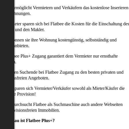
latbee ermöglicht Vermietern und Verkäufern das kostenlose Inserieren
ihrer Wohnungen.
ie Anbieter sparen sich bei Flatbee die Kosten für die Einschaltung de
nserates und den Makler.
aher können sie ihre Wohnung kostengünstig, selbstständig und
ffektiv anbieten.
er Flatbee Plus+ Zugang garantiert dem Vermieter nur ernsthafte
Anfragen.
o erhalten Suchende bei Flatbee Zugang zu den besten privaten und
rovisionsfreien Angeboten.
ei uns sparen sich Vermieter/Verkäufer sowohl als Mieter/Käufer die
omplette Provision!
udem durchsucht Flatbee als Suchmaschine auch andere Webseiten
ach provisionsfreien Immobilien.
Was genau ist Flatbee Plus+?