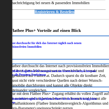
Benachrichtigung bei neuen & passenden Immobilien
Registrieren & Bestellen
Deine Flatbee Plus+ Vorteile auf einen Blick
Flatbee durchsucht für dich das Internet täglich nach neuen
.
provisionsfreien Immobilien
Flatbee durchsucht das Internet nach provisionsfreien Immobilie
und listet diese Wohnungsinserate übersichtlich, kompakt und
Du erhältst Zugriff auf die neuesten und am besten bewerteten Inserate
.
sowie alle Premium-Funktionen
tagesaktuell auf Flatbee.at. Dadurch sparst du dir kostbare Zeit,
musst nicht viele verschiedene Quellen nach deiner Wunsch-
Immobilie durchforsten und kannst alle Objekte direkt
miteinander vergleichen.
Nur mit dem Flatbee Plus+ Zugang erhältst du vollen Zugriff auf
die neuesten und am besten bewerteten Inserate und kannst alle
Der Immobilienvergleich-Algorithmus filtert dir die besten Schnäppchen
.
heraus
Portalfunktionen (Flatbee Immobilienvergleich-Algorithmus und
Preis-Barometer) uneingeschränkt nutzen.