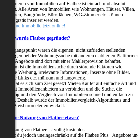
as Inserieren von Immobilien auf Flatbee ist einfach und absolut
ostenlos. Alle Arten von Immobilien wie Wohnungen, Häuser, Villen,
arkflächen, Baugründe, Büroflächen, WG-Zimmer etc. können
ederzeit gratis inseriert werden.
telle deine Immobilie jetzt online!
Warum wurde Flatbee gegründet?
er Ausgangspunkt waren die eigenen, nicht zufrieden stellenden
rfahrungen bei der Wohnungssuche mit anderen etablierten Plattforme
ast alle Angebote sind dort mit einer Maklerprovision behaftet.
ußerdem ist die Immobiliensuche durch störende Faktoren wie
linkende Werbung, irrelevante Informationen, Inserate ohne Bilder,
nzählige Links etc. mühsam und langwierig.
latbee hat es sich zum Ziel gesetzt Mieter/Käufer auf einfache Art und
eise mit Immobilienanbietern zu verbinden und die Suche, die
ewertung und den Vergleich von Immobilien schnell und einfach zu
estalten. Deshalb wurde der Immobilienvergleich-Algorithmus und
latbee-Preisbarometer entwickelt.
Kostet die Nutzung von Flatbee etwas?
ie Nutzung von Flatbee ist völlig kostenlos.
öchtest du jedoch uneingeschränkt auf die Flatbee Plus+ Angebote un