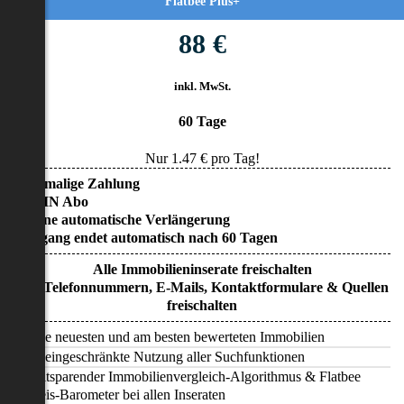
Flatbee Plus+
88 €
inkl. MwSt.
60 Tage
Nur
1.47
€ pro Tag!
• Einmalige Zahlung
• KEIN Abo
• Keine automatische Verlängerung
• Zugang endet automatisch nach 60 Tagen
Alle Immobilieninserate freischalten
Alle Telefonnummern, E-Mails, Kontaktformulare & Quellen
freischalten
Alle neuesten und am besten bewerteten Immobilien
Uneingeschränkte Nutzung aller Suchfunktionen
Zeitsparender Immobilienvergleich-Algorithmus & Flatbee
Preis-Barometer bei allen Inseraten