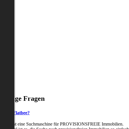
Häufige Fragen
as ist Flatbee?
Flatbee ist eine Suchmaschine für PROVISIONSFREIE Immobilien.