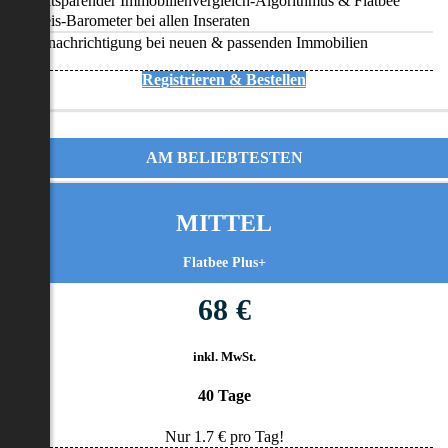
Zeitsparender Immobilienvergleich-Algorithmus & Flatbee
Preis-Barometer bei allen Inseraten
Benachrichtigung bei neuen & passenden Immobilien
Registrieren & Bestellen
AM BELIEBTESTEN
MITTEL
Flatbee Plus+
68 €
inkl. MwSt.
40 Tage
Nur
1.7
€ pro Tag!