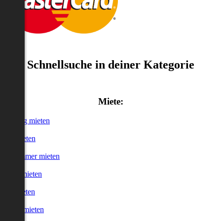
Schnellsuche in deiner Kategorie
Miete:
Wohnung mieten
Haus mieten
WG-Zimmer mieten
Garage mieten
Büro mieten
urzzeitmieten