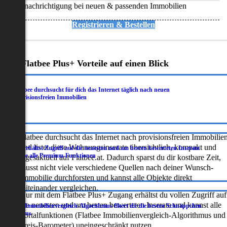
Benachrichtigung bei neuen & passenden Immobilien
Registrieren & Bestellen
Deine Flatbee Plus+ Vorteile auf einen Blick
Flatbee durchsucht für dich das Internet täglich nach neuen
.
provisionsfreien Immobilien
Flatbee durchsucht das Internet nach provisionsfreien Immobilie
und listet diese Wohnungsinserate übersichtlich, kompakt und
Du erhältst Zugriff auf die neuesten und am besten bewerteten Inserate
.
sowie alle Premium-Funktionen
tagesaktuell auf Flatbee.at. Dadurch sparst du dir kostbare Zeit,
musst nicht viele verschiedene Quellen nach deiner Wunsch-
Immobilie durchforsten und kannst alle Objekte direkt
miteinander vergleichen.
Nur mit dem Flatbee Plus+ Zugang erhältst du vollen Zugriff auf
die neuesten und am besten bewerteten Inserate und kannst alle
Der Immobilienvergleich-Algorithmus filtert dir die besten Schnäppchen
.
heraus
Portalfunktionen (Flatbee Immobilienvergleich-Algorithmus und
Preis-Barometer) uneingeschränkt nutzen.