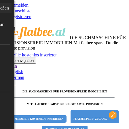
Anmelden
ießen
Wunschliste
Registrieren
für
DIE SUCHMASCHINE FÜR
PROVISIONSFREIE IMMOBILIEN
Mit flatbee sparst Du die
gesamte provision
Immobilie kostenlos inserieren
Toggle navigation
German
English
German
DIE SUCHMASCHINE FÜR PROVISIONSFREIE IMMOBILIEN
MIT FLATBEE SPARST DU DIE GESAMTE PROVISION
IMMOBILIE KOSTENLOS INSERIEREN
FLATBEE PLUS+ ZUGANG