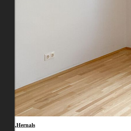
en 17.,Hernals