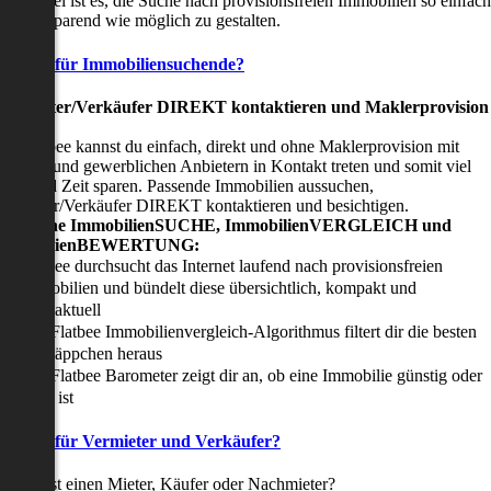
nser Ziel ist es, die Suche nach provisionsfreien Immobilien so einfach
nd zeitsparend wie möglich zu gestalten.
Vorteile für Immobiliensuchende?
Viermieter/Verkäufer DIREKT kontaktieren und Maklerprovision
sparen:
it Flatbee kannst du einfach, direkt und ohne Maklerprovision mit
rivaten und gewerblichen Anbietern in Kontakt treten und somit viel
eld und Zeit sparen. Passende Immobilien aussuchen,
ermieter/Verkäufer DIREKT kontaktieren und besichtigen.
All-in-one ImmobilienSUCHE, ImmobilienVERGLEICH und
ImmobilienBEWERTUNG:
Flatbee durchsucht das Internet laufend nach provisionsfreien
Immobilien und bündelt diese übersichtlich, kompakt und
tagesaktuell
Der Flatbee Immobilienvergleich-Algorithmus filtert dir die besten
Schnäppchen heraus
Der Flatbee Barometer zeigt dir an, ob eine Immobilie günstig oder
teuer ist
Vorteile für Vermieter und Verkäufer?
u suchst einen Mieter, Käufer oder Nachmieter?