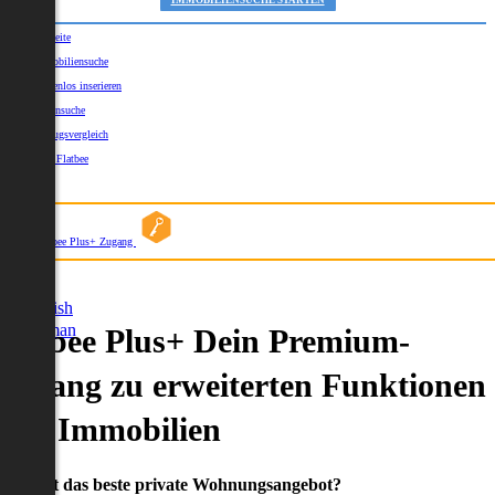
IMMOBILIENSUCHE STARTEN
Startseite
Immobiliensuche
Kostenlos inserieren
Kartensuche
Umzugsvergleich
Über Flatbee
Blog
Flatbee Plus+ Zugang
German
English
German
Flatbee Plus+ Dein Premium-
Zugang zu erweiterten Funktionen
und Immobilien
Du willst das beste private Wohnungsangebot?