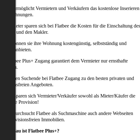
latbee ermöglicht Vermietern und Verkäufern das kostenlose Inserieren
ihrer Wohnungen.
ie Anbieter sparen sich bei Flatbee die Kosten für die Einschaltung de
nserates und den Makler.
aher können sie ihre Wohnung kostengünstig, selbstständig und
ffektiv anbieten.
er Flatbee Plus+ Zugang garantiert dem Vermieter nur ernsthafte
Anfragen.
o erhalten Suchende bei Flatbee Zugang zu den besten privaten und
rovisionsfreien Angeboten.
ei uns sparen sich Vermieter/Verkäufer sowohl als Mieter/Käufer die
omplette Provision!
udem durchsucht Flatbee als Suchmaschine auch andere Webseiten
ach provisionsfreien Immobilien.
Was genau ist Flatbee Plus+?