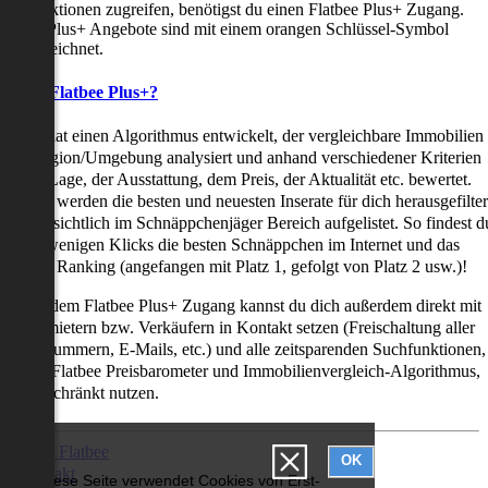
uchfunktionen zugreifen, benötigst du einen Flatbee Plus+ Zugang.
latbee Plus+ Angebote sind mit einem orangen Schlüssel-Symbol
ekennzeichnet.
as ist Flatbee Plus+?
latbee hat einen Algorithmus entwickelt, der vergleichbare Immobilien
iner Region/Umgebung analysiert und anhand verschiedener Kriterien
ie der Lage, der Ausstattung, dem Preis, der Aktualität etc. bewertet.
adurch werden die besten und neuesten Inserate für dich herausgefilter
nd übersichtlich im Schnäppchenjäger Bereich aufgelistet. So findest d
it nur wenigen Klicks die besten Schnäppchen im Internet und das
ogar als Ranking (angefangen mit Platz 1, gefolgt von Platz 2 usw.)!
ur mit dem Flatbee Plus+ Zugang kannst du dich außerdem direkt mit
en Vermietern bzw. Verkäufern in Kontakt setzen (Freischaltung aller
elefonnummern, E-Mails, etc.) und alle zeitsparenden Suchfunktionen,
ie den Flatbee Preisbarometer und Immobilienvergleich-Algorithmus,
neingeschränkt nutzen.
Über Flatbee
OK
Kontakt
Diese Seite verwendet Cookies von Erst-