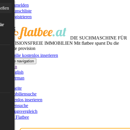
Anmelden
ießen
Wunschliste
Registrieren
für
DIE SUCHMASCHINE FÜR
PROVISIONSFREIE IMMOBILIEN
Mit flatbee sparst Du die
gesamte provision
Immobilie kostenlos inserieren
Toggle navigation
German
English
German
Startseite
Immobiliensuche
Kostenlos inserieren
Kartensuche
Umzugsvergleich
Über Flatbee
Blog