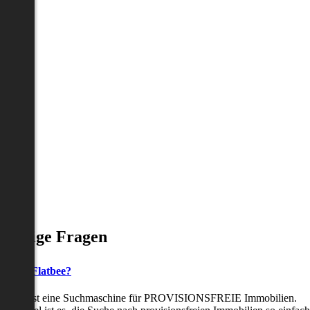
Häufige Fragen
as ist Flatbee?
Flatbee ist eine Suchmaschine für PROVISIONSFREIE Immobilien.