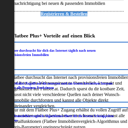
Benachrichtigung bei neuen & passenden Immobilien
Registrieren & Bestellen
Deine Flatbee Plus+ Vorteile auf einen Blick
Flatbee durchsucht für dich das Internet täglich nach neuen
.
provisionsfreien Immobilien
Flatbee durchsucht das Internet nach provisionsfreien Immobilie
und listet diese Wohnungsinserate übersichtlich, kompakt und
Du erhältst Zugriff auf die neuesten und am besten bewerteten Inserate
.
sowie alle Premium-Funktionen
tagesaktuell auf Flatbee.at. Dadurch sparst du dir kostbare Zeit,
musst nicht viele verschiedene Quellen nach deiner Wunsch-
Immobilie durchforsten und kannst alle Objekte direkt
miteinander vergleichen.
Nur mit dem Flatbee Plus+ Zugang erhältst du vollen Zugriff auf
die neuesten und am besten bewerteten Inserate und kannst alle
Der Immobilienvergleich-Algorithmus filtert dir die besten Schnäppchen
.
heraus
Portalfunktionen (Flatbee Immobilienvergleich-Algorithmus und
Preis-Barometer) uneingeschränkt nutzen.