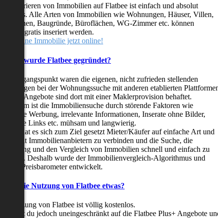
as Inserieren von Immobilien auf Flatbee ist einfach und absolut
ostenlos. Alle Arten von Immobilien wie Wohnungen, Häuser, Villen,
arkflächen, Baugründe, Büroflächen, WG-Zimmer etc. können
ederzeit gratis inseriert werden.
telle deine Immobilie jetzt online!
Warum wurde Flatbee gegründet?
er Ausgangspunkt waren die eigenen, nicht zufrieden stellenden
rfahrungen bei der Wohnungssuche mit anderen etablierten Plattforme
ast alle Angebote sind dort mit einer Maklerprovision behaftet.
ußerdem ist die Immobiliensuche durch störende Faktoren wie
linkende Werbung, irrelevante Informationen, Inserate ohne Bilder,
nzählige Links etc. mühsam und langwierig.
latbee hat es sich zum Ziel gesetzt Mieter/Käufer auf einfache Art und
eise mit Immobilienanbietern zu verbinden und die Suche, die
ewertung und den Vergleich von Immobilien schnell und einfach zu
estalten. Deshalb wurde der Immobilienvergleich-Algorithmus und
latbee-Preisbarometer entwickelt.
Kostet die Nutzung von Flatbee etwas?
ie Nutzung von Flatbee ist völlig kostenlos.
öchtest du jedoch uneingeschränkt auf die Flatbee Plus+ Angebote un