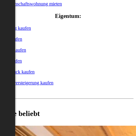
Genossenschaftswohnung mieten
Eigentum:
Wohnung kaufen
Haus kaufen
Garage kaufen
Büro kaufen
Grundstück kaufen
Zwangsversteigerung kaufen
Heute beliebt