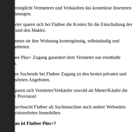
latbee ermöglicht Vermietern und Verkäufern das kostenlose Inserieren
ihrer Wohnungen.
ie Anbieter sparen sich bei Flatbee die Kosten für die Einschaltung de
nserates und den Makler.
aher können sie ihre Wohnung kostengünstig, selbstständig und
ffektiv anbieten.
er Flatbee Plus+ Zugang garantiert dem Vermieter nur ernsthafte
Anfragen.
o erhalten Suchende bei Flatbee Zugang zu den besten privaten und
rovisionsfreien Angeboten.
ei uns sparen sich Vermieter/Verkäufer sowohl als Mieter/Käufer die
omplette Provision!
udem durchsucht Flatbee als Suchmaschine auch andere Webseiten
ach provisionsfreien Immobilien.
Was genau ist Flatbee Plus+?