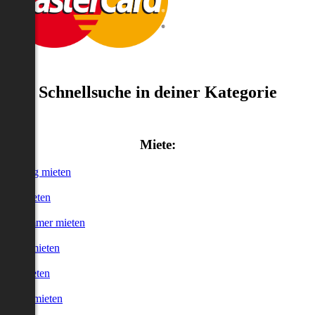
Schnellsuche in deiner Kategorie
Miete:
Wohnung mieten
Haus mieten
WG-Zimmer mieten
Garage mieten
Büro mieten
urzzeitmieten