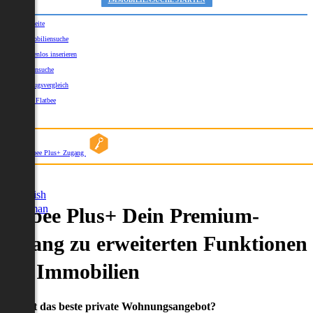
IMMOBILIENSUCHE STARTEN
Startseite
Immobiliensuche
Kostenlos inserieren
Kartensuche
Umzugsvergleich
Über Flatbee
Blog
Flatbee Plus+ Zugang
German
English
German
Flatbee Plus+ Dein Premium-
Zugang zu erweiterten Funktionen
und Immobilien
Du willst das beste private Wohnungsangebot?