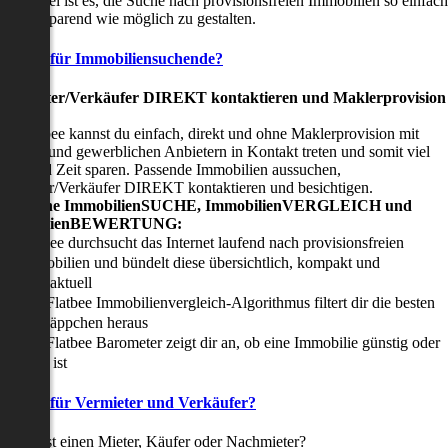
nser Ziel ist es, die Suche nach provisionsfreien Immobilien so einfach
nd zeitsparend wie möglich zu gestalten.
Vorteile für Immobiliensuchende?
Viermieter/Verkäufer DIREKT kontaktieren und Maklerprovision
sparen:
it Flatbee kannst du einfach, direkt und ohne Maklerprovision mit
rivaten und gewerblichen Anbietern in Kontakt treten und somit viel
eld und Zeit sparen. Passende Immobilien aussuchen,
ermieter/Verkäufer DIREKT kontaktieren und besichtigen.
All-in-one ImmobilienSUCHE, ImmobilienVERGLEICH und
ImmobilienBEWERTUNG:
Flatbee durchsucht das Internet laufend nach provisionsfreien
Immobilien und bündelt diese übersichtlich, kompakt und
tagesaktuell
Der Flatbee Immobilienvergleich-Algorithmus filtert dir die besten
Schnäppchen heraus
Der Flatbee Barometer zeigt dir an, ob eine Immobilie günstig oder
teuer ist
Vorteile für Vermieter und Verkäufer?
u suchst einen Mieter, Käufer oder Nachmieter?