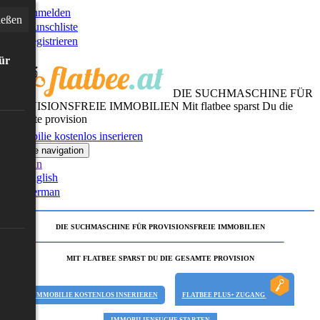
Anmelden
ießen
Wunschliste
Registrieren
für
DIE SUCHMASCHINE FÜR
PROVISIONSFREIE IMMOBILIEN
Mit flatbee sparst Du die
gesamte provision
Immobilie kostenlos inserieren
Toggle navigation
German
English
German
DIE SUCHMASCHINE FÜR PROVISIONSFREIE IMMOBILIEN
MIT FLATBEE SPARST DU DIE GESAMTE PROVISION
IMMOBILIE KOSTENLOS INSERIEREN
FLATBEE PLUS+ ZUGANG