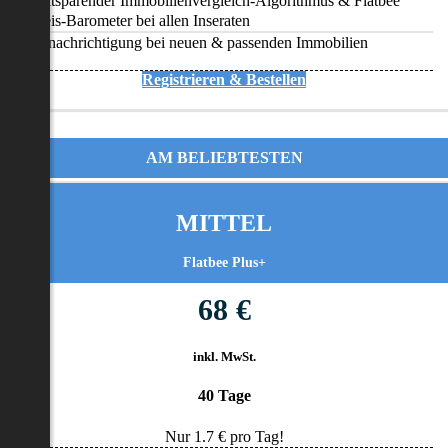
Zeitsparender Immobilienvergleich-Algorithmus & Flatbee
Preis-Barometer bei allen Inseraten
Benachrichtigung bei neuen & passenden Immobilien
Registrieren & Bestellen
AM BELIEBTESTEN
MITTEL
Flatbee Plus+
68 €
inkl. MwSt.
40 Tage
Nur
1.7
€ pro Tag!