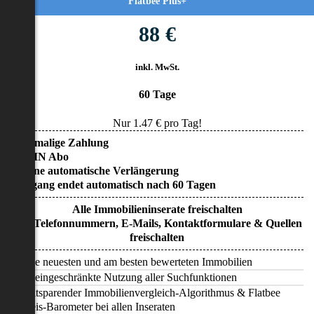
Flatbee Plus+
88 €
inkl. MwSt.
60 Tage
Nur
1.47
€ pro Tag!
• Einmalige Zahlung
• KEIN Abo
• Keine automatische Verlängerung
• Zugang endet automatisch nach 60 Tagen
Alle Immobilieninserate freischalten
Alle Telefonnummern, E-Mails, Kontaktformulare & Quellen
freischalten
Alle neuesten und am besten bewerteten Immobilien
Uneingeschränkte Nutzung aller Suchfunktionen
Zeitsparender Immobilienvergleich-Algorithmus & Flatbee
Preis-Barometer bei allen Inseraten