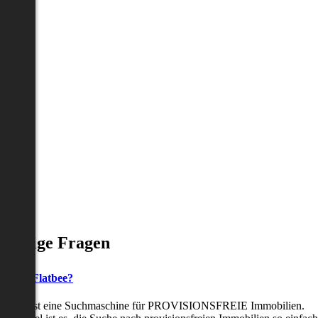
Häufige Fragen
as ist Flatbee?
Flatbee ist eine Suchmaschine für PROVISIONSFREIE Immobilien.