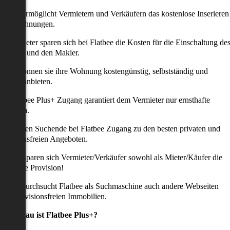
latbee ermöglicht Vermietern und Verkäufern das kostenlose Inserieren
ihrer Wohnungen.
ie Anbieter sparen sich bei Flatbee die Kosten für die Einschaltung de
nserates und den Makler.
aher können sie ihre Wohnung kostengünstig, selbstständig und
ffektiv anbieten.
er Flatbee Plus+ Zugang garantiert dem Vermieter nur ernsthafte
Anfragen.
o erhalten Suchende bei Flatbee Zugang zu den besten privaten und
rovisionsfreien Angeboten.
ei uns sparen sich Vermieter/Verkäufer sowohl als Mieter/Käufer die
omplette Provision!
udem durchsucht Flatbee als Suchmaschine auch andere Webseiten
ach provisionsfreien Immobilien.
Was genau ist Flatbee Plus+?