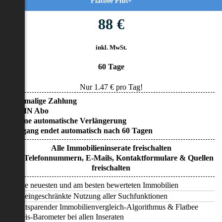
Flatbee Plus+
88 €
inkl. MwSt.
60 Tage
Nur
1.47
€ pro Tag!
• Einmalige Zahlung
• KEIN Abo
• Keine automatische Verlängerung
• Zugang endet automatisch nach 60 Tagen
Alle Immobilieninserate freischalten
Alle Telefonnummern, E-Mails, Kontaktformulare & Quellen
freischalten
Alle neuesten und am besten bewerteten Immobilien
Uneingeschränkte Nutzung aller Suchfunktionen
Zeitsparender Immobilienvergleich-Algorithmus & Flatbee
Preis-Barometer bei allen Inseraten