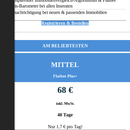
Zeitsparender Immobilienvergleich-Algorithmus & Flatbee
Preis-Barometer bei allen Inseraten
Benachrichtigung bei neuen & passenden Immobilien
Registrieren & Bestellen
AM BELIEBTESTEN
MITTEL
Flatbee Plus+
68 €
inkl. MwSt.
40 Tage
Nur
1.7
€ pro Tag!