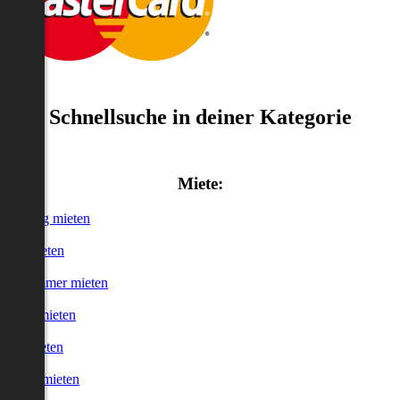
Schnellsuche in deiner Kategorie
Miete:
Wohnung mieten
Haus mieten
WG-Zimmer mieten
Garage mieten
Büro mieten
urzzeitmieten