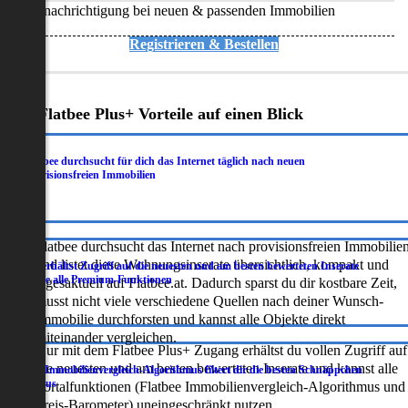
Benachrichtigung bei neuen & passenden Immobilien
Registrieren & Bestellen
Deine Flatbee Plus+ Vorteile auf einen Blick
Flatbee durchsucht für dich das Internet täglich nach neuen
.
provisionsfreien Immobilien
Flatbee durchsucht das Internet nach provisionsfreien Immobilie
und listet diese Wohnungsinserate übersichtlich, kompakt und
Du erhältst Zugriff auf die neuesten und am besten bewerteten Inserate
.
sowie alle Premium-Funktionen
tagesaktuell auf Flatbee.at. Dadurch sparst du dir kostbare Zeit,
musst nicht viele verschiedene Quellen nach deiner Wunsch-
Immobilie durchforsten und kannst alle Objekte direkt
miteinander vergleichen.
Nur mit dem Flatbee Plus+ Zugang erhältst du vollen Zugriff auf
die neuesten und am besten bewerteten Inserate und kannst alle
Der Immobilienvergleich-Algorithmus filtert dir die besten Schnäppchen
.
heraus
Portalfunktionen (Flatbee Immobilienvergleich-Algorithmus und
Preis-Barometer) uneingeschränkt nutzen.