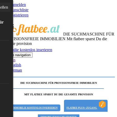
Anmelden
ießen
Wunschliste
Registrieren
für
DIE SUCHMASCHINE FÜR
PROVISIONSFREIE IMMOBILIEN
Mit flatbee sparst Du die
gesamte provision
Immobilie kostenlos inserieren
Toggle navigation
German
English
German
DIE SUCHMASCHINE FÜR PROVISIONSFREIE IMMOBILIEN
MIT FLATBEE SPARST DU DIE GESAMTE PROVISION
IMMOBILIE KOSTENLOS INSERIEREN
FLATBEE PLUS+ ZUGANG