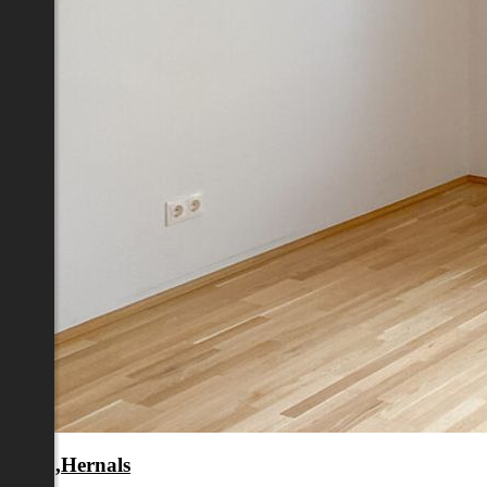
en 17.,Hernals