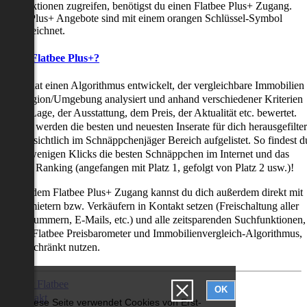
uchfunktionen zugreifen, benötigst du einen Flatbee Plus+ Zugang.
latbee Plus+ Angebote sind mit einem orangen Schlüssel-Symbol
ekennzeichnet.
as ist Flatbee Plus+?
latbee hat einen Algorithmus entwickelt, der vergleichbare Immobilien
iner Region/Umgebung analysiert und anhand verschiedener Kriterien
ie der Lage, der Ausstattung, dem Preis, der Aktualität etc. bewertet.
adurch werden die besten und neuesten Inserate für dich herausgefilter
nd übersichtlich im Schnäppchenjäger Bereich aufgelistet. So findest d
it nur wenigen Klicks die besten Schnäppchen im Internet und das
ogar als Ranking (angefangen mit Platz 1, gefolgt von Platz 2 usw.)!
ur mit dem Flatbee Plus+ Zugang kannst du dich außerdem direkt mit
en Vermietern bzw. Verkäufern in Kontakt setzen (Freischaltung aller
elefonnummern, E-Mails, etc.) und alle zeitsparenden Suchfunktionen,
ie den Flatbee Preisbarometer und Immobilienvergleich-Algorithmus,
neingeschränkt nutzen.
Über Flatbee
OK
Kontakt
Diese Seite verwendet Cookies von Erst-