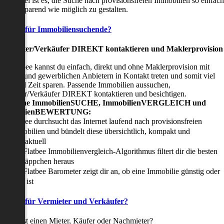
nser Ziel ist es, die Suche nach provisionsfreien Immobilien so einfach
nd zeitsparend wie möglich zu gestalten.
Vorteile für Immobiliensuchende?
Viermieter/Verkäufer DIREKT kontaktieren und Maklerprovision
sparen:
it Flatbee kannst du einfach, direkt und ohne Maklerprovision mit
rivaten und gewerblichen Anbietern in Kontakt treten und somit viel
eld und Zeit sparen. Passende Immobilien aussuchen,
ermieter/Verkäufer DIREKT kontaktieren und besichtigen.
All-in-one ImmobilienSUCHE, ImmobilienVERGLEICH und
ImmobilienBEWERTUNG:
Flatbee durchsucht das Internet laufend nach provisionsfreien
Immobilien und bündelt diese übersichtlich, kompakt und
tagesaktuell
Der Flatbee Immobilienvergleich-Algorithmus filtert dir die besten
Schnäppchen heraus
Der Flatbee Barometer zeigt dir an, ob eine Immobilie günstig oder
teuer ist
Vorteile für Vermieter und Verkäufer?
u suchst einen Mieter, Käufer oder Nachmieter?