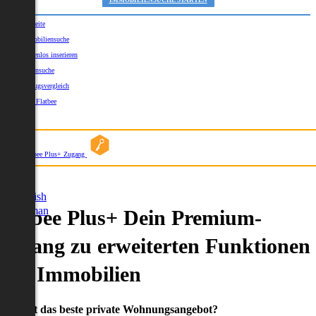
IMMOBILIENSUCHE STARTEN
Startseite
Immobiliensuche
Kostenlos inserieren
Kartensuche
Umzugsvergleich
Über Flatbee
Blog
Flatbee Plus+ Zugang
German
English
German
Flatbee Plus+ Dein Premium-
Zugang zu erweiterten Funktionen
und Immobilien
Du willst das beste private Wohnungsangebot?