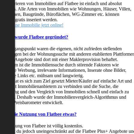
as Inserieren von Immobilien auf Flatbee ist einfach und absolut
ostenlos. Alle Arten von Immobilien wie Wohnungen, Häuser, Villen,
arkflächen, Baugründe, Büroflächen, WG-Zimmer etc. können
ederzeit gratis inseriert werden.
telle deine Immobilie jetzt online!
Warum wurde Flatbee gegründet?
er Ausgangspunkt waren die eigenen, nicht zufrieden stellenden
rfahrungen bei der Wohnungssuche mit anderen etablierten Plattforme
ast alle Angebote sind dort mit einer Maklerprovision behaftet.
ußerdem ist die Immobiliensuche durch störende Faktoren wie
linkende Werbung, irrelevante Informationen, Inserate ohne Bilder,
nzählige Links etc. mühsam und langwierig.
latbee hat es sich zum Ziel gesetzt Mieter/Käufer auf einfache Art und
eise mit Immobilienanbietern zu verbinden und die Suche, die
ewertung und den Vergleich von Immobilien schnell und einfach zu
estalten. Deshalb wurde der Immobilienvergleich-Algorithmus und
latbee-Preisbarometer entwickelt.
Kostet die Nutzung von Flatbee etwas?
ie Nutzung von Flatbee ist völlig kostenlos.
öchtest du jedoch uneingeschränkt auf die Flatbee Plus+ Angebote un