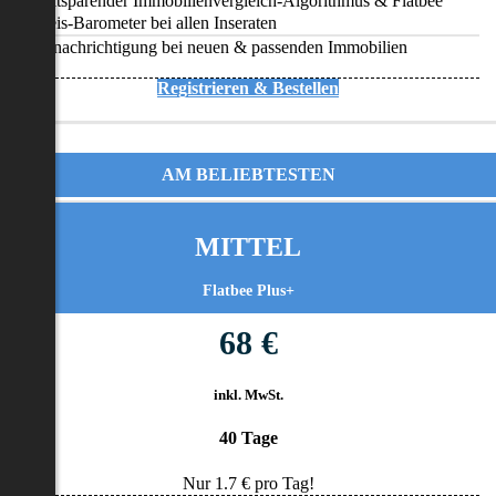
Zeitsparender Immobilienvergleich-Algorithmus & Flatbee
Preis-Barometer bei allen Inseraten
Benachrichtigung bei neuen & passenden Immobilien
Registrieren & Bestellen
AM BELIEBTESTEN
MITTEL
Flatbee Plus+
68 €
inkl. MwSt.
40 Tage
Nur
1.7
€ pro Tag!