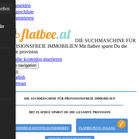
Anmelden
ießen
Wunschliste
Registrieren
für
DIE SUCHMASCHINE FÜR
PROVISIONSFREIE IMMOBILIEN
Mit flatbee sparst Du die
gesamte provision
Immobilie kostenlos inserieren
Toggle navigation
German
English
German
DIE SUCHMASCHINE FÜR PROVISIONSFREIE IMMOBILIEN
MIT FLATBEE SPARST DU DIE GESAMTE PROVISION
IMMOBILIE KOSTENLOS INSERIEREN
FLATBEE PLUS+ ZUGANG