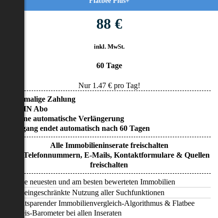
Flatbee Plus+
88 €
inkl. MwSt.
60 Tage
Nur
1.47
€ pro Tag!
• Einmalige Zahlung
• KEIN Abo
• Keine automatische Verlängerung
• Zugang endet automatisch nach 60 Tagen
Alle Immobilieninserate freischalten
Alle Telefonnummern, E-Mails, Kontaktformulare & Quellen
freischalten
Alle neuesten und am besten bewerteten Immobilien
Uneingeschränkte Nutzung aller Suchfunktionen
Zeitsparender Immobilienvergleich-Algorithmus & Flatbee
Preis-Barometer bei allen Inseraten