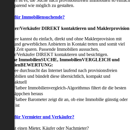
nser Ziel ist es, die Suche nach provisionsfreien Immobilien so einfach
nd zeitsparend wie möglich zu gestalten.
Vorteile für Immobiliensuchende?
Viermieter/Verkäufer DIREKT kontaktieren und Maklerprovision
sparen:
it Flatbee kannst du einfach, direkt und ohne Maklerprovision mit
rivaten und gewerblichen Anbietern in Kontakt treten und somit viel
eld und Zeit sparen. Passende Immobilien aussuchen,
ermieter/Verkäufer DIREKT kontaktieren und besichtigen.
All-in-one ImmobilienSUCHE, ImmobilienVERGLEICH und
ImmobilienBEWERTUNG:
Flatbee durchsucht das Internet laufend nach provisionsfreien
Immobilien und bündelt diese übersichtlich, kompakt und
tagesaktuell
Der Flatbee Immobilienvergleich-Algorithmus filtert dir die besten
Schnäppchen heraus
Der Flatbee Barometer zeigt dir an, ob eine Immobilie günstig oder
teuer ist
Vorteile für Vermieter und Verkäufer?
u suchst einen Mieter, Käufer oder Nachmieter?