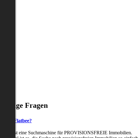
Häufige Fragen
as ist Flatbee?
Flatbee ist eine Suchmaschine für PROVISIONSFREIE Immobilien.