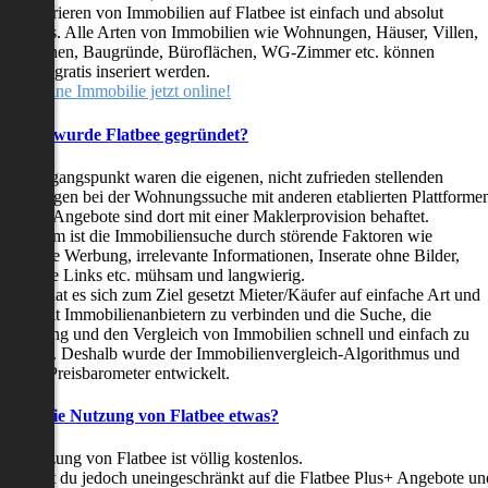
as Inserieren von Immobilien auf Flatbee ist einfach und absolut
ostenlos. Alle Arten von Immobilien wie Wohnungen, Häuser, Villen,
arkflächen, Baugründe, Büroflächen, WG-Zimmer etc. können
ederzeit gratis inseriert werden.
telle deine Immobilie jetzt online!
Warum wurde Flatbee gegründet?
er Ausgangspunkt waren die eigenen, nicht zufrieden stellenden
rfahrungen bei der Wohnungssuche mit anderen etablierten Plattforme
ast alle Angebote sind dort mit einer Maklerprovision behaftet.
ußerdem ist die Immobiliensuche durch störende Faktoren wie
linkende Werbung, irrelevante Informationen, Inserate ohne Bilder,
nzählige Links etc. mühsam und langwierig.
latbee hat es sich zum Ziel gesetzt Mieter/Käufer auf einfache Art und
eise mit Immobilienanbietern zu verbinden und die Suche, die
ewertung und den Vergleich von Immobilien schnell und einfach zu
estalten. Deshalb wurde der Immobilienvergleich-Algorithmus und
latbee-Preisbarometer entwickelt.
Kostet die Nutzung von Flatbee etwas?
ie Nutzung von Flatbee ist völlig kostenlos.
öchtest du jedoch uneingeschränkt auf die Flatbee Plus+ Angebote un