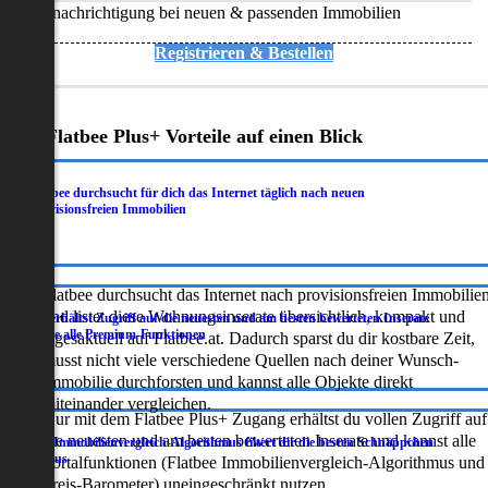
Benachrichtigung bei neuen & passenden Immobilien
Registrieren & Bestellen
Deine Flatbee Plus+ Vorteile auf einen Blick
Flatbee durchsucht für dich das Internet täglich nach neuen
.
provisionsfreien Immobilien
Flatbee durchsucht das Internet nach provisionsfreien Immobilie
und listet diese Wohnungsinserate übersichtlich, kompakt und
Du erhältst Zugriff auf die neuesten und am besten bewerteten Inserate
.
sowie alle Premium-Funktionen
tagesaktuell auf Flatbee.at. Dadurch sparst du dir kostbare Zeit,
musst nicht viele verschiedene Quellen nach deiner Wunsch-
Immobilie durchforsten und kannst alle Objekte direkt
miteinander vergleichen.
Nur mit dem Flatbee Plus+ Zugang erhältst du vollen Zugriff auf
die neuesten und am besten bewerteten Inserate und kannst alle
Der Immobilienvergleich-Algorithmus filtert dir die besten Schnäppchen
.
heraus
Portalfunktionen (Flatbee Immobilienvergleich-Algorithmus und
Preis-Barometer) uneingeschränkt nutzen.