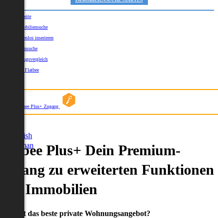
IMMOBILIENSUCHE STARTEN
Startseite
Immobiliensuche
Kostenlos inserieren
Kartensuche
Umzugsvergleich
Über Flatbee
Blog
Flatbee Plus+ Zugang
German
English
German
Flatbee Plus+ Dein Premium-
Zugang zu erweiterten Funktionen
und Immobilien
Du willst das beste private Wohnungsangebot?