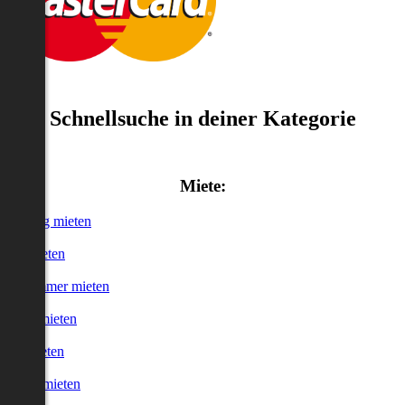
Schnellsuche in deiner Kategorie
Miete:
Wohnung mieten
Haus mieten
WG-Zimmer mieten
Garage mieten
Büro mieten
urzzeitmieten