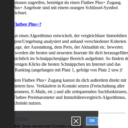
uchfunktionen zugreifen, benötigst du einen Flatbee Plus+ Zugang.
latbee Plus+ Angebote sind mit einem orangen Schlüssel-Symbol
ekennzeichnet.
as ist Flatbee Plus+?
latbee hat einen Algorithmus entwickelt, der vergleichbare Immobilien
iner Region/Umgebung analysiert und anhand verschiedener Kriterien
ie der Lage, der Ausstattung, dem Preis, der Aktualität etc. bewertet.
adurch werden die besten und neuesten Inserate für dich herausgefilter
nd übersichtlich im Schnäppchenjäger Bereich aufgelistet. So findest d
it nur wenigen Klicks die besten Schnäppchen im Internet und das
ogar als Ranking (angefangen mit Platz 1, gefolgt von Platz 2 usw.)!
ur mit dem Flatbee Plus+ Zugang kannst du dich außerdem direkt mit
en Vermietern bzw. Verkäufern in Kontakt setzen (Freischaltung aller
elefonnummern, E-Mails, etc.) und alle zeitsparenden Suchfunktionen,
ie den Flatbee Preisbarometer und Immobilienvergleich-Algorithmus,
neingeschränkt nutzen.
Über Flatbee
OK
Kontakt
Diese Seite verwendet Cookies von Erst-