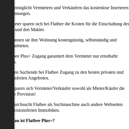
latbee ermöglicht Vermietern und Verkäufern das kostenlose Inserieren
ihrer Wohnungen.
ie Anbieter sparen sich bei Flatbee die Kosten für die Einschaltung de
nserates und den Makler.
aher können sie ihre Wohnung kostengünstig, selbstständig und
ffektiv anbieten.
er Flatbee Plus+ Zugang garantiert dem Vermieter nur ernsthafte
Anfragen.
o erhalten Suchende bei Flatbee Zugang zu den besten privaten und
rovisionsfreien Angeboten.
ei uns sparen sich Vermieter/Verkäufer sowohl als Mieter/Käufer die
omplette Provision!
udem durchsucht Flatbee als Suchmaschine auch andere Webseiten
ach provisionsfreien Immobilien.
Was genau ist Flatbee Plus+?