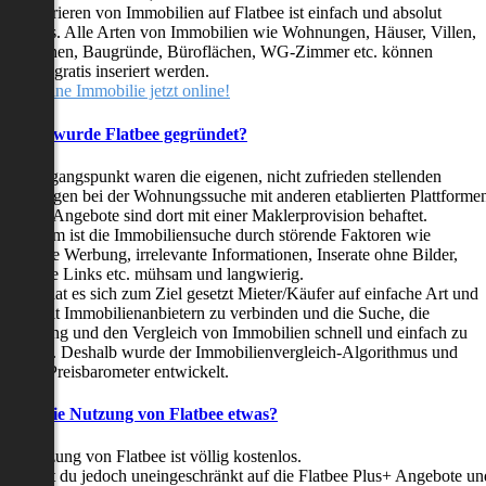
as Inserieren von Immobilien auf Flatbee ist einfach und absolut
ostenlos. Alle Arten von Immobilien wie Wohnungen, Häuser, Villen,
arkflächen, Baugründe, Büroflächen, WG-Zimmer etc. können
ederzeit gratis inseriert werden.
telle deine Immobilie jetzt online!
Warum wurde Flatbee gegründet?
er Ausgangspunkt waren die eigenen, nicht zufrieden stellenden
rfahrungen bei der Wohnungssuche mit anderen etablierten Plattforme
ast alle Angebote sind dort mit einer Maklerprovision behaftet.
ußerdem ist die Immobiliensuche durch störende Faktoren wie
linkende Werbung, irrelevante Informationen, Inserate ohne Bilder,
nzählige Links etc. mühsam und langwierig.
latbee hat es sich zum Ziel gesetzt Mieter/Käufer auf einfache Art und
eise mit Immobilienanbietern zu verbinden und die Suche, die
ewertung und den Vergleich von Immobilien schnell und einfach zu
estalten. Deshalb wurde der Immobilienvergleich-Algorithmus und
latbee-Preisbarometer entwickelt.
Kostet die Nutzung von Flatbee etwas?
ie Nutzung von Flatbee ist völlig kostenlos.
öchtest du jedoch uneingeschränkt auf die Flatbee Plus+ Angebote un