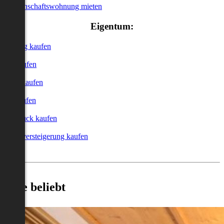
Genossenschaftswohnung mieten
Eigentum:
Wohnung kaufen
Haus kaufen
Garage kaufen
Büro kaufen
Grundstück kaufen
Zwangsversteigerung kaufen
Heute beliebt