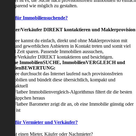
nser Ziel ist es, die Suche nach provisionsfreien Immobilien so einfach
nd zeitsparend wie möglich zu gestalten.
Vorteile für Immobiliensuchende?
Viermieter/Verkäufer DIREKT kontaktieren und Maklerprovision
sparen:
it Flatbee kannst du einfach, direkt und ohne Maklerprovision mit
rivaten und gewerblichen Anbietern in Kontakt treten und somit viel
eld und Zeit sparen. Passende Immobilien aussuchen,
ermieter/Verkäufer DIREKT kontaktieren und besichtigen.
All-in-one ImmobilienSUCHE, ImmobilienVERGLEICH und
ImmobilienBEWERTUNG:
Flatbee durchsucht das Internet laufend nach provisionsfreien
Immobilien und bündelt diese übersichtlich, kompakt und
tagesaktuell
Der Flatbee Immobilienvergleich-Algorithmus filtert dir die besten
Schnäppchen heraus
Der Flatbee Barometer zeigt dir an, ob eine Immobilie günstig oder
teuer ist
Vorteile für Vermieter und Verkäufer?
u suchst einen Mieter, Käufer oder Nachmieter?