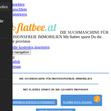
Anmelden
ießen
Wunschliste
Registrieren
für
DIE SUCHMASCHINE FÜR
PROVISIONSFREIE IMMOBILIEN
Mit flatbee sparst Du die
gesamte provision
Immobilie kostenlos inserieren
Toggle navigation
German
English
German
DIE SUCHMASCHINE FÜR PROVISIONSFREIE IMMOBILIEN
MIT FLATBEE SPARST DU DIE GESAMTE PROVISION
IMMOBILIE KOSTENLOS INSERIEREN
FLATBEE PLUS+ ZUGANG