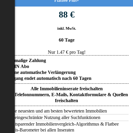
Flatbee Plus+
88 €
inkl. MwSt.
60 Tage
Nur
1.47
€ pro Tag!
• Einmalige Zahlung
• KEIN Abo
• Keine automatische Verlängerung
• Zugang endet automatisch nach 60 Tagen
Alle Immobilieninserate freischalten
Alle Telefonnummern, E-Mails, Kontaktformulare & Quellen
freischalten
Alle neuesten und am besten bewerteten Immobilien
Uneingeschränkte Nutzung aller Suchfunktionen
Zeitsparender Immobilienvergleich-Algorithmus & Flatbee
Preis-Barometer bei allen Inseraten