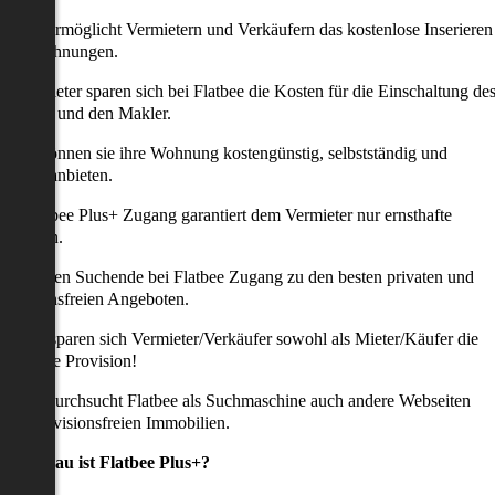
latbee ermöglicht Vermietern und Verkäufern das kostenlose Inserieren
ihrer Wohnungen.
ie Anbieter sparen sich bei Flatbee die Kosten für die Einschaltung de
nserates und den Makler.
aher können sie ihre Wohnung kostengünstig, selbstständig und
ffektiv anbieten.
er Flatbee Plus+ Zugang garantiert dem Vermieter nur ernsthafte
Anfragen.
o erhalten Suchende bei Flatbee Zugang zu den besten privaten und
rovisionsfreien Angeboten.
ei uns sparen sich Vermieter/Verkäufer sowohl als Mieter/Käufer die
omplette Provision!
udem durchsucht Flatbee als Suchmaschine auch andere Webseiten
ach provisionsfreien Immobilien.
Was genau ist Flatbee Plus+?