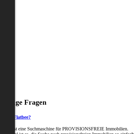
Häufige Fragen
as ist Flatbee?
Flatbee ist eine Suchmaschine für PROVISIONSFREIE Immobilien.