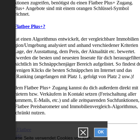
uchfunktionen zugreifen, benötigst du einen Flatbee Plus+ Zugang.
latbee Plus+ Angebote sind mit einem orangen Schlüssel-Symbol
ekennzeichnet.
as ist Flatbee Plus+?
latbee hat einen Algorithmus entwickelt, der vergleichbare Immobilien
iner Region/Umgebung analysiert und anhand verschiedener Kriterien
ie der Lage, der Ausstattung, dem Preis, der Aktualität etc. bewertet.
adurch werden die besten und neuesten Inserate für dich herausgefilter
nd übersichtlich im Schnäppchenjäger Bereich aufgelistet. So findest d
it nur wenigen Klicks die besten Schnäppchen im Internet und das
ogar als Ranking (angefangen mit Platz 1, gefolgt von Platz 2 usw.)!
ur mit dem Flatbee Plus+ Zugang kannst du dich außerdem direkt mit
en Vermietern bzw. Verkäufern in Kontakt setzen (Freischaltung aller
elefonnummern, E-Mails, etc.) und alle zeitsparenden Suchfunktionen,
ie den Flatbee Preisbarometer und Immobilienvergleich-Algorithmus,
neingeschränkt nutzen.
Über Flatbee
OK
Kontakt
Diese Seite verwendet Cookies von Erst-