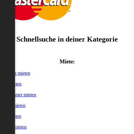
Schnellsuche in deiner Kategorie
Miete:
Wohnung mieten
Haus mieten
WG-Zimmer mieten
Garage mieten
Büro mieten
urzzeitmieten