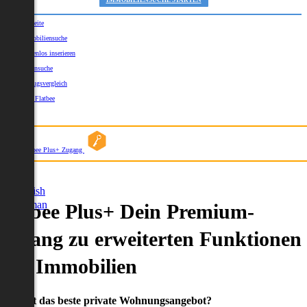
IMMOBILIENSUCHE STARTEN
Startseite
Immobiliensuche
Kostenlos inserieren
Kartensuche
Umzugsvergleich
Über Flatbee
Blog
Flatbee Plus+ Zugang
German
English
German
Flatbee Plus+ Dein Premium-
Zugang zu erweiterten Funktionen
und Immobilien
Du willst das beste private Wohnungsangebot?