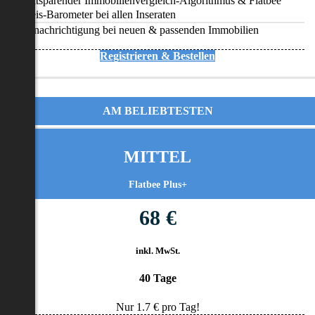
Zeitsparender Immobilienvergleich-Algorithmus & Flatbee
Preis-Barometer bei allen Inseraten
Benachrichtigung bei neuen & passenden Immobilien
Registrieren & Bestellen
AM BELIEBTESTEN
MITTEL
Flatbee Plus+
68 €
inkl. MwSt.
40 Tage
Nur
1.7
€ pro Tag!