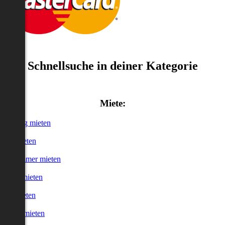
Schnellsuche in deiner Kategorie
Miete:
Wohnung mieten
Haus mieten
WG-Zimmer mieten
Garage mieten
Büro mieten
urzzeitmieten