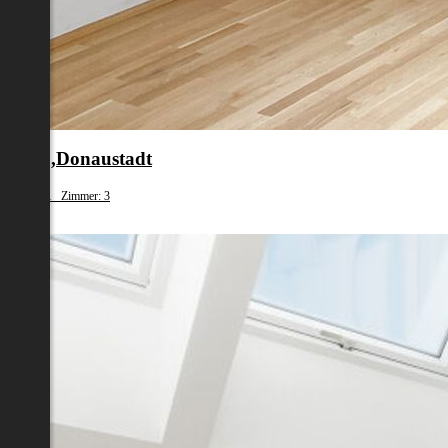
en 22.,Donaustadt
fläche: 71 Zimmer: 3
40 900