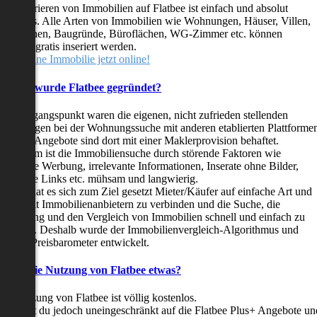
as Inserieren von Immobilien auf Flatbee ist einfach und absolut
ostenlos. Alle Arten von Immobilien wie Wohnungen, Häuser, Villen,
arkflächen, Baugründe, Büroflächen, WG-Zimmer etc. können
ederzeit gratis inseriert werden.
telle deine Immobilie jetzt online!
Warum wurde Flatbee gegründet?
er Ausgangspunkt waren die eigenen, nicht zufrieden stellenden
rfahrungen bei der Wohnungssuche mit anderen etablierten Plattforme
ast alle Angebote sind dort mit einer Maklerprovision behaftet.
ußerdem ist die Immobiliensuche durch störende Faktoren wie
linkende Werbung, irrelevante Informationen, Inserate ohne Bilder,
nzählige Links etc. mühsam und langwierig.
latbee hat es sich zum Ziel gesetzt Mieter/Käufer auf einfache Art und
eise mit Immobilienanbietern zu verbinden und die Suche, die
ewertung und den Vergleich von Immobilien schnell und einfach zu
estalten. Deshalb wurde der Immobilienvergleich-Algorithmus und
latbee-Preisbarometer entwickelt.
Kostet die Nutzung von Flatbee etwas?
ie Nutzung von Flatbee ist völlig kostenlos.
öchtest du jedoch uneingeschränkt auf die Flatbee Plus+ Angebote un