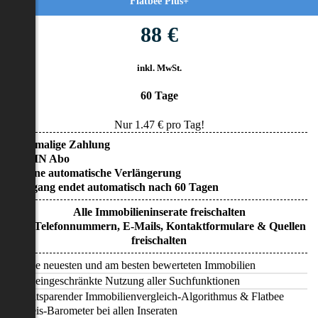
Flatbee Plus+
88 €
inkl. MwSt.
60 Tage
Nur
1.47
€ pro Tag!
• Einmalige Zahlung
• KEIN Abo
• Keine automatische Verlängerung
• Zugang endet automatisch nach 60 Tagen
Alle Immobilieninserate freischalten
Alle Telefonnummern, E-Mails, Kontaktformulare & Quellen
freischalten
Alle neuesten und am besten bewerteten Immobilien
Uneingeschränkte Nutzung aller Suchfunktionen
Zeitsparender Immobilienvergleich-Algorithmus & Flatbee
Preis-Barometer bei allen Inseraten