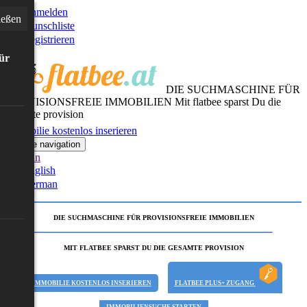
Anmelden
ießen
Wunschliste
Registrieren
für
DIE SUCHMASCHINE FÜR
PROVISIONSFREIE IMMOBILIEN
Mit flatbee sparst Du die
gesamte provision
Immobilie kostenlos inserieren
Toggle navigation
German
English
German
DIE SUCHMASCHINE FÜR PROVISIONSFREIE IMMOBILIEN
MIT FLATBEE SPARST DU DIE GESAMTE PROVISION
IMMOBILIE KOSTENLOS INSERIEREN
FLATBEE PLUS+ ZUGANG