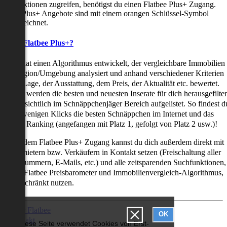
uchfunktionen zugreifen, benötigst du einen Flatbee Plus+ Zugang.
latbee Plus+ Angebote sind mit einem orangen Schlüssel-Symbol
ekennzeichnet.
as ist Flatbee Plus+?
latbee hat einen Algorithmus entwickelt, der vergleichbare Immobilien
iner Region/Umgebung analysiert und anhand verschiedener Kriterien
ie der Lage, der Ausstattung, dem Preis, der Aktualität etc. bewertet.
adurch werden die besten und neuesten Inserate für dich herausgefilter
nd übersichtlich im Schnäppchenjäger Bereich aufgelistet. So findest d
it nur wenigen Klicks die besten Schnäppchen im Internet und das
ogar als Ranking (angefangen mit Platz 1, gefolgt von Platz 2 usw.)!
ur mit dem Flatbee Plus+ Zugang kannst du dich außerdem direkt mit
en Vermietern bzw. Verkäufern in Kontakt setzen (Freischaltung aller
elefonnummern, E-Mails, etc.) und alle zeitsparenden Suchfunktionen,
ie den Flatbee Preisbarometer und Immobilienvergleich-Algorithmus,
neingeschränkt nutzen.
Über Flatbee
OK
Kontakt
Diese Seite verwendet Cookies von Erst-