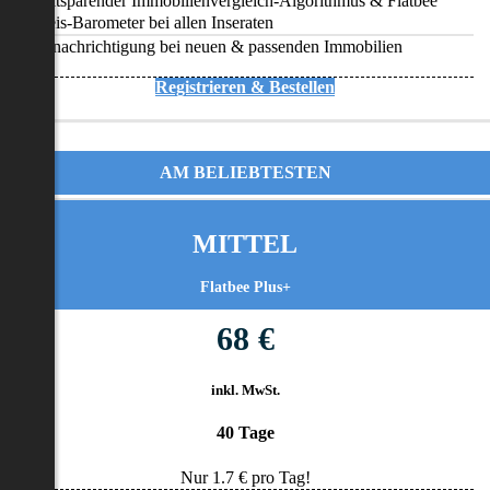
Zeitsparender Immobilienvergleich-Algorithmus & Flatbee
Preis-Barometer bei allen Inseraten
Benachrichtigung bei neuen & passenden Immobilien
Registrieren & Bestellen
AM BELIEBTESTEN
MITTEL
Flatbee Plus+
68 €
inkl. MwSt.
40 Tage
Nur
1.7
€ pro Tag!