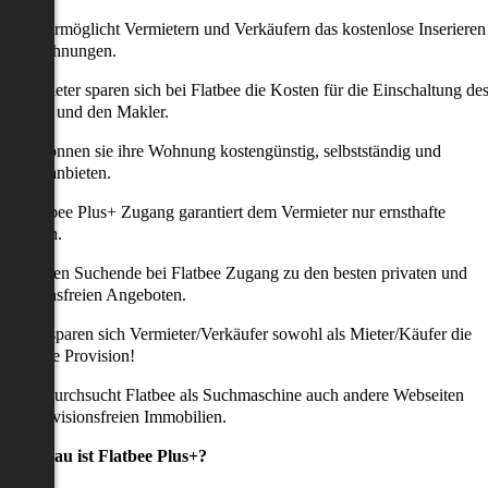
latbee ermöglicht Vermietern und Verkäufern das kostenlose Inserieren
ihrer Wohnungen.
ie Anbieter sparen sich bei Flatbee die Kosten für die Einschaltung de
nserates und den Makler.
aher können sie ihre Wohnung kostengünstig, selbstständig und
ffektiv anbieten.
er Flatbee Plus+ Zugang garantiert dem Vermieter nur ernsthafte
Anfragen.
o erhalten Suchende bei Flatbee Zugang zu den besten privaten und
rovisionsfreien Angeboten.
ei uns sparen sich Vermieter/Verkäufer sowohl als Mieter/Käufer die
omplette Provision!
udem durchsucht Flatbee als Suchmaschine auch andere Webseiten
ach provisionsfreien Immobilien.
Was genau ist Flatbee Plus+?