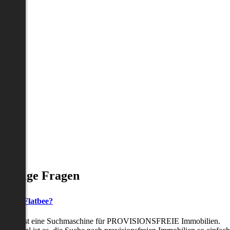
Häufige Fragen
as ist Flatbee?
Flatbee ist eine Suchmaschine für PROVISIONSFREIE Immobilien.