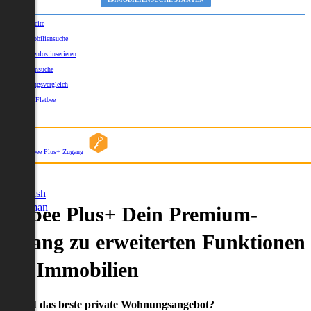
IMMOBILIENSUCHE STARTEN
Startseite
Immobiliensuche
Kostenlos inserieren
Kartensuche
Umzugsvergleich
Über Flatbee
Blog
Flatbee Plus+ Zugang
German
English
German
Flatbee Plus+ Dein Premium-
Zugang zu erweiterten Funktionen
und Immobilien
Du willst das beste private Wohnungsangebot?