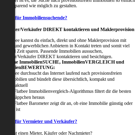
nser Ziel ist es, die Suche nach provisionsfreien Immobilien so einfach
nd zeitsparend wie möglich zu gestalten.
Vorteile für Immobiliensuchende?
Viermieter/Verkäufer DIREKT kontaktieren und Maklerprovision
sparen:
it Flatbee kannst du einfach, direkt und ohne Maklerprovision mit
rivaten und gewerblichen Anbietern in Kontakt treten und somit viel
eld und Zeit sparen. Passende Immobilien aussuchen,
ermieter/Verkäufer DIREKT kontaktieren und besichtigen.
All-in-one ImmobilienSUCHE, ImmobilienVERGLEICH und
ImmobilienBEWERTUNG:
Flatbee durchsucht das Internet laufend nach provisionsfreien
Immobilien und bündelt diese übersichtlich, kompakt und
tagesaktuell
Der Flatbee Immobilienvergleich-Algorithmus filtert dir die besten
Schnäppchen heraus
Der Flatbee Barometer zeigt dir an, ob eine Immobilie günstig oder
teuer ist
Vorteile für Vermieter und Verkäufer?
u suchst einen Mieter, Käufer oder Nachmieter?