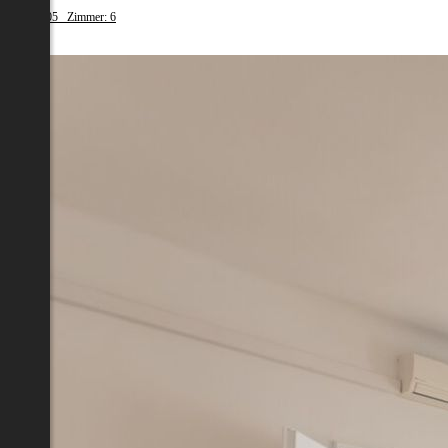
nfläche: 205 Zimmer: 6
98 000