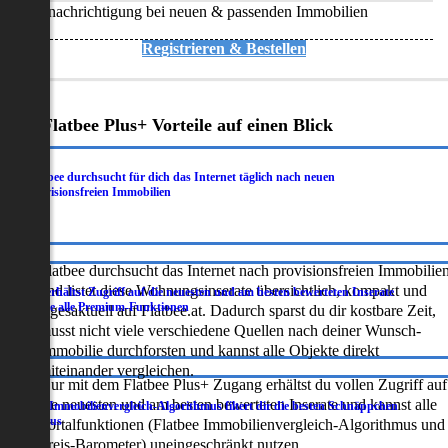
Benachrichtigung bei neuen & passenden Immobilien
Registrieren & Bestellen
Deine Flatbee Plus+ Vorteile auf einen Blick
Flatbee durchsucht für dich das Internet täglich nach neuen
.
provisionsfreien Immobilien
Flatbee durchsucht das Internet nach provisionsfreien Immobilie
und listet diese Wohnungsinserate übersichtlich, kompakt und
Du erhältst Zugriff auf die neuesten und am besten bewerteten Inserate
.
sowie alle Premium-Funktionen
tagesaktuell auf Flatbee.at. Dadurch sparst du dir kostbare Zeit,
musst nicht viele verschiedene Quellen nach deiner Wunsch-
Immobilie durchforsten und kannst alle Objekte direkt
miteinander vergleichen.
Nur mit dem Flatbee Plus+ Zugang erhältst du vollen Zugriff auf
die neuesten und am besten bewerteten Inserate und kannst alle
Der Immobilienvergleich-Algorithmus filtert dir die besten Schnäppchen
.
heraus
Portalfunktionen (Flatbee Immobilienvergleich-Algorithmus und
Preis-Barometer) uneingeschränkt nutzen.