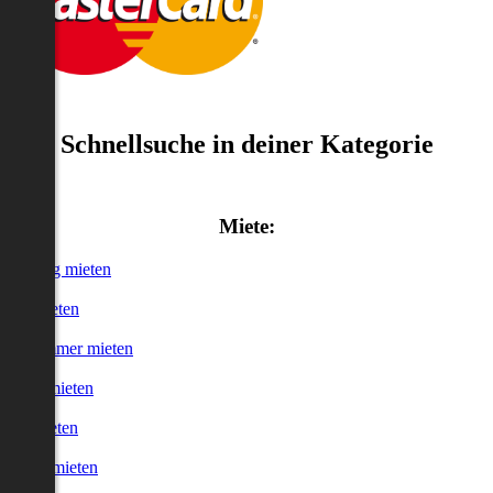
Schnellsuche in deiner Kategorie
Miete:
Wohnung mieten
Haus mieten
WG-Zimmer mieten
Garage mieten
Büro mieten
urzzeitmieten