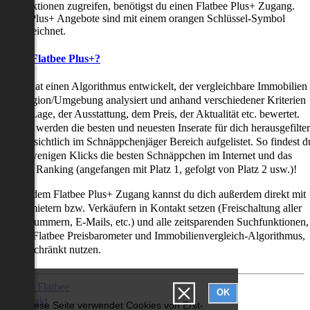
uchfunktionen zugreifen, benötigst du einen Flatbee Plus+ Zugang.
latbee Plus+ Angebote sind mit einem orangen Schlüssel-Symbol
ekennzeichnet.
as ist Flatbee Plus+?
latbee hat einen Algorithmus entwickelt, der vergleichbare Immobilien
iner Region/Umgebung analysiert und anhand verschiedener Kriterien
ie der Lage, der Ausstattung, dem Preis, der Aktualität etc. bewertet.
adurch werden die besten und neuesten Inserate für dich herausgefilter
nd übersichtlich im Schnäppchenjäger Bereich aufgelistet. So findest d
it nur wenigen Klicks die besten Schnäppchen im Internet und das
ogar als Ranking (angefangen mit Platz 1, gefolgt von Platz 2 usw.)!
ur mit dem Flatbee Plus+ Zugang kannst du dich außerdem direkt mit
en Vermietern bzw. Verkäufern in Kontakt setzen (Freischaltung aller
elefonnummern, E-Mails, etc.) und alle zeitsparenden Suchfunktionen,
ie den Flatbee Preisbarometer und Immobilienvergleich-Algorithmus,
neingeschränkt nutzen.
Über Flatbee
OK
Kontakt
Diese Seite verwendet Cookies von Erst-