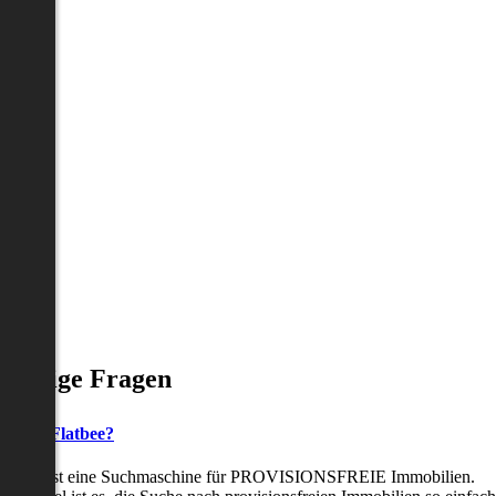
Häufige Fragen
as ist Flatbee?
Flatbee ist eine Suchmaschine für PROVISIONSFREIE Immobilien.