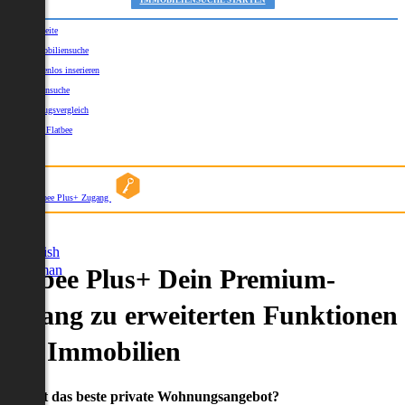
IMMOBILIENSUCHE STARTEN
Startseite
Immobiliensuche
Kostenlos inserieren
Kartensuche
Umzugsvergleich
Über Flatbee
Blog
Flatbee Plus+ Zugang
German
English
German
Flatbee Plus+ Dein Premium-
Zugang zu erweiterten Funktionen
und Immobilien
Du willst das beste private Wohnungsangebot?