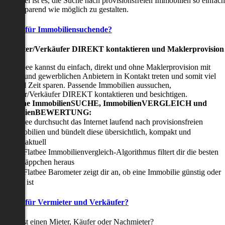
nser Ziel ist es, die Suche nach provisionsfreien Immobilien so einfach
nd zeitsparend wie möglich zu gestalten.
Vorteile für Immobiliensuchende?
Viermieter/Verkäufer DIREKT kontaktieren und Maklerprovision
sparen:
it Flatbee kannst du einfach, direkt und ohne Maklerprovision mit
rivaten und gewerblichen Anbietern in Kontakt treten und somit viel
eld und Zeit sparen. Passende Immobilien aussuchen,
ermieter/Verkäufer DIREKT kontaktieren und besichtigen.
All-in-one ImmobilienSUCHE, ImmobilienVERGLEICH und
ImmobilienBEWERTUNG:
Flatbee durchsucht das Internet laufend nach provisionsfreien
Immobilien und bündelt diese übersichtlich, kompakt und
tagesaktuell
Der Flatbee Immobilienvergleich-Algorithmus filtert dir die besten
Schnäppchen heraus
Der Flatbee Barometer zeigt dir an, ob eine Immobilie günstig oder
teuer ist
Vorteile für Vermieter und Verkäufer?
u suchst einen Mieter, Käufer oder Nachmieter?