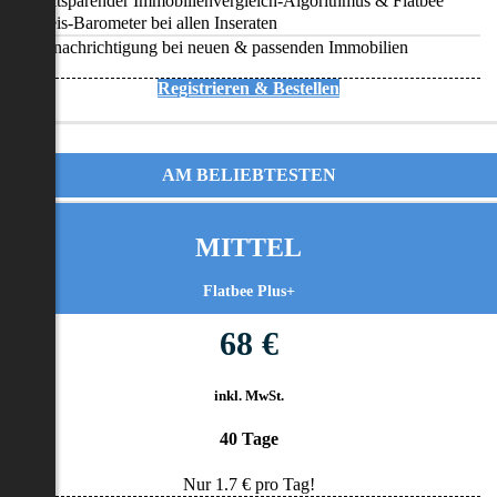
Zeitsparender Immobilienvergleich-Algorithmus & Flatbee
Preis-Barometer bei allen Inseraten
Benachrichtigung bei neuen & passenden Immobilien
Registrieren & Bestellen
AM BELIEBTESTEN
MITTEL
Flatbee Plus+
68 €
inkl. MwSt.
40 Tage
Nur
1.7
€ pro Tag!