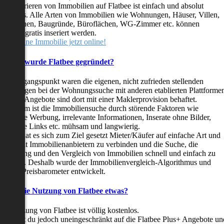
as Inserieren von Immobilien auf Flatbee ist einfach und absolut
ostenlos. Alle Arten von Immobilien wie Wohnungen, Häuser, Villen,
arkflächen, Baugründe, Büroflächen, WG-Zimmer etc. können
ederzeit gratis inseriert werden.
telle deine Immobilie jetzt online!
Warum wurde Flatbee gegründet?
er Ausgangspunkt waren die eigenen, nicht zufrieden stellenden
rfahrungen bei der Wohnungssuche mit anderen etablierten Plattforme
ast alle Angebote sind dort mit einer Maklerprovision behaftet.
ußerdem ist die Immobiliensuche durch störende Faktoren wie
linkende Werbung, irrelevante Informationen, Inserate ohne Bilder,
nzählige Links etc. mühsam und langwierig.
latbee hat es sich zum Ziel gesetzt Mieter/Käufer auf einfache Art und
eise mit Immobilienanbietern zu verbinden und die Suche, die
ewertung und den Vergleich von Immobilien schnell und einfach zu
estalten. Deshalb wurde der Immobilienvergleich-Algorithmus und
latbee-Preisbarometer entwickelt.
Kostet die Nutzung von Flatbee etwas?
ie Nutzung von Flatbee ist völlig kostenlos.
öchtest du jedoch uneingeschränkt auf die Flatbee Plus+ Angebote un