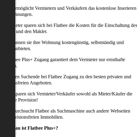
latbee ermöglicht Vermietern und Verkäufern das kostenlose Inserieren
ihrer Wohnungen.
ie Anbieter sparen sich bei Flatbee die Kosten für die Einschaltung de
nserates und den Makler.
aher können sie ihre Wohnung kostengünstig, selbstständig und
ffektiv anbieten.
er Flatbee Plus+ Zugang garantiert dem Vermieter nur ernsthafte
Anfragen.
o erhalten Suchende bei Flatbee Zugang zu den besten privaten und
rovisionsfreien Angeboten.
ei uns sparen sich Vermieter/Verkäufer sowohl als Mieter/Käufer die
omplette Provision!
udem durchsucht Flatbee als Suchmaschine auch andere Webseiten
ach provisionsfreien Immobilien.
Was genau ist Flatbee Plus+?