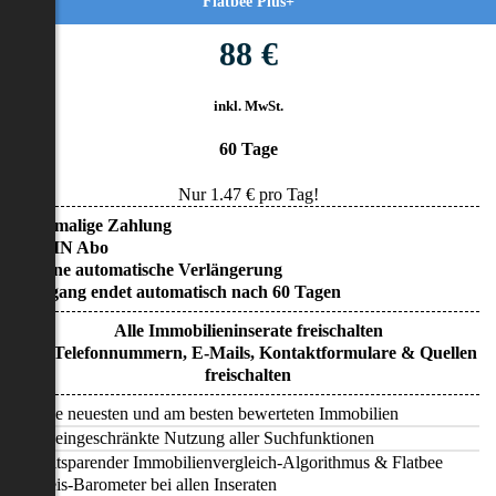
Flatbee Plus+
88 €
inkl. MwSt.
60 Tage
Nur
1.47
€ pro Tag!
• Einmalige Zahlung
• KEIN Abo
• Keine automatische Verlängerung
• Zugang endet automatisch nach 60 Tagen
Alle Immobilieninserate freischalten
Alle Telefonnummern, E-Mails, Kontaktformulare & Quellen
freischalten
Alle neuesten und am besten bewerteten Immobilien
Uneingeschränkte Nutzung aller Suchfunktionen
Zeitsparender Immobilienvergleich-Algorithmus & Flatbee
Preis-Barometer bei allen Inseraten