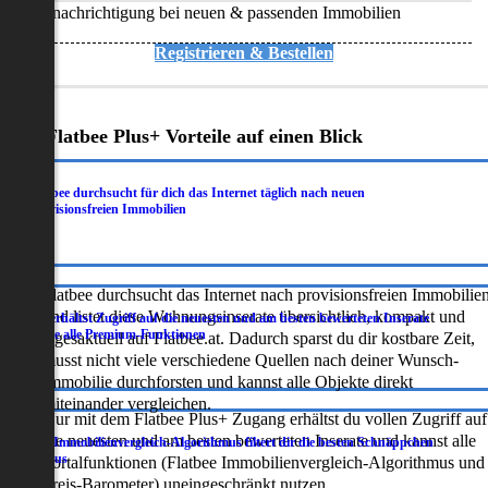
Benachrichtigung bei neuen & passenden Immobilien
Registrieren & Bestellen
Deine Flatbee Plus+ Vorteile auf einen Blick
Flatbee durchsucht für dich das Internet täglich nach neuen
.
provisionsfreien Immobilien
Flatbee durchsucht das Internet nach provisionsfreien Immobilie
und listet diese Wohnungsinserate übersichtlich, kompakt und
Du erhältst Zugriff auf die neuesten und am besten bewerteten Inserate
.
sowie alle Premium-Funktionen
tagesaktuell auf Flatbee.at. Dadurch sparst du dir kostbare Zeit,
musst nicht viele verschiedene Quellen nach deiner Wunsch-
Immobilie durchforsten und kannst alle Objekte direkt
miteinander vergleichen.
Nur mit dem Flatbee Plus+ Zugang erhältst du vollen Zugriff auf
die neuesten und am besten bewerteten Inserate und kannst alle
Der Immobilienvergleich-Algorithmus filtert dir die besten Schnäppchen
.
heraus
Portalfunktionen (Flatbee Immobilienvergleich-Algorithmus und
Preis-Barometer) uneingeschränkt nutzen.