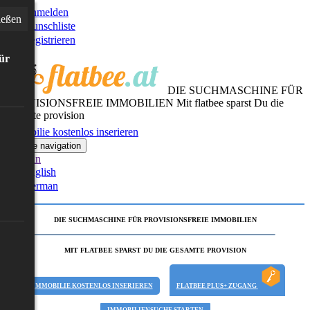
Anmelden
ießen
Wunschliste
Registrieren
für
DIE SUCHMASCHINE FÜR
PROVISIONSFREIE IMMOBILIEN
Mit flatbee sparst Du die
gesamte provision
Immobilie kostenlos inserieren
Toggle navigation
German
English
German
DIE SUCHMASCHINE FÜR PROVISIONSFREIE IMMOBILIEN
MIT FLATBEE SPARST DU DIE GESAMTE PROVISION
IMMOBILIE KOSTENLOS INSERIEREN
FLATBEE PLUS+ ZUGANG