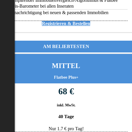
Zeitsparender Immobilienvergleich-Algorithmus & Flatbee
Preis-Barometer bei allen Inseraten
Benachrichtigung bei neuen & passenden Immobilien
Registrieren & Bestellen
AM BELIEBTESTEN
MITTEL
Flatbee Plus+
68 €
inkl. MwSt.
40 Tage
Nur
1.7
€ pro Tag!