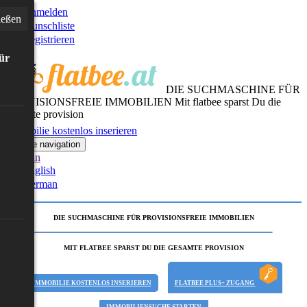
Anmelden
ießen
Wunschliste
Registrieren
für
DIE SUCHMASCHINE FÜR
PROVISIONSFREIE IMMOBILIEN
Mit flatbee sparst Du die
gesamte provision
Immobilie kostenlos inserieren
Toggle navigation
German
English
German
DIE SUCHMASCHINE FÜR PROVISIONSFREIE IMMOBILIEN
MIT FLATBEE SPARST DU DIE GESAMTE PROVISION
IMMOBILIE KOSTENLOS INSERIEREN
FLATBEE PLUS+ ZUGANG