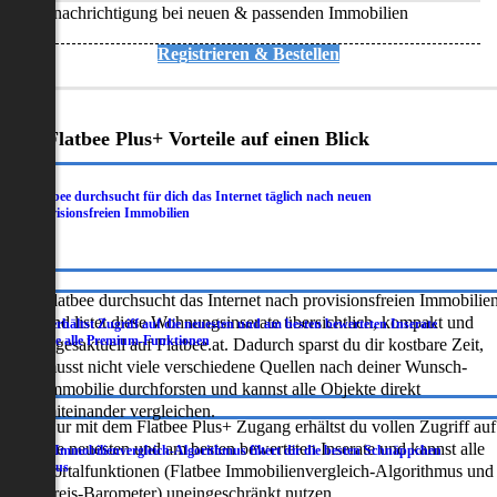
Benachrichtigung bei neuen & passenden Immobilien
Registrieren & Bestellen
Deine Flatbee Plus+ Vorteile auf einen Blick
Flatbee durchsucht für dich das Internet täglich nach neuen
.
provisionsfreien Immobilien
Flatbee durchsucht das Internet nach provisionsfreien Immobilie
und listet diese Wohnungsinserate übersichtlich, kompakt und
Du erhältst Zugriff auf die neuesten und am besten bewerteten Inserate
.
sowie alle Premium-Funktionen
tagesaktuell auf Flatbee.at. Dadurch sparst du dir kostbare Zeit,
musst nicht viele verschiedene Quellen nach deiner Wunsch-
Immobilie durchforsten und kannst alle Objekte direkt
miteinander vergleichen.
Nur mit dem Flatbee Plus+ Zugang erhältst du vollen Zugriff auf
die neuesten und am besten bewerteten Inserate und kannst alle
Der Immobilienvergleich-Algorithmus filtert dir die besten Schnäppchen
.
heraus
Portalfunktionen (Flatbee Immobilienvergleich-Algorithmus und
Preis-Barometer) uneingeschränkt nutzen.