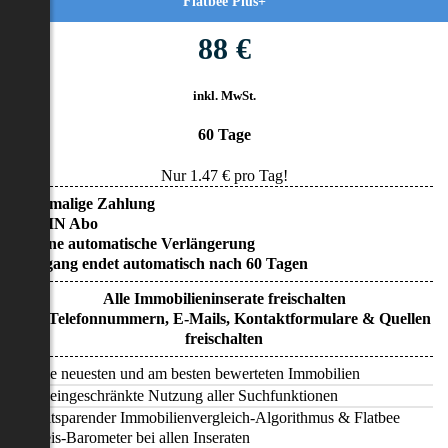
Flatbee Plus+
88 €
inkl. MwSt.
60 Tage
Nur
1.47
€ pro Tag!
• Einmalige Zahlung
• KEIN Abo
• Keine automatische Verlängerung
• Zugang endet automatisch nach 60 Tagen
Alle Immobilieninserate freischalten
Alle Telefonnummern, E-Mails, Kontaktformulare & Quellen
freischalten
Alle neuesten und am besten bewerteten Immobilien
Uneingeschränkte Nutzung aller Suchfunktionen
Zeitsparender Immobilienvergleich-Algorithmus & Flatbee
Preis-Barometer bei allen Inseraten