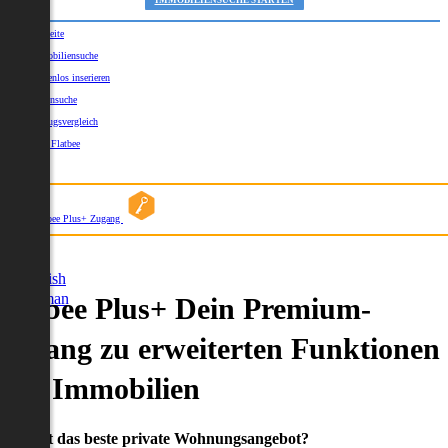
IMMOBILIENSUCHE STARTEN
Startseite
Immobiliensuche
Kostenlos inserieren
Kartensuche
Umzugsvergleich
Über Flatbee
Blog
Flatbee Plus+ Zugang
German
English
German
Flatbee Plus+ Dein Premium-
Zugang zu erweiterten Funktionen
und Immobilien
Du willst das beste private Wohnungsangebot?