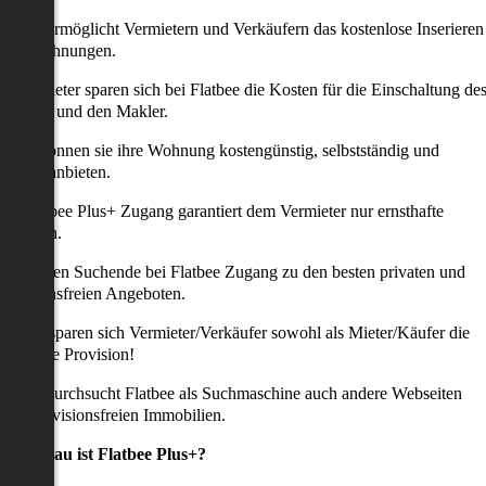
latbee ermöglicht Vermietern und Verkäufern das kostenlose Inserieren
ihrer Wohnungen.
ie Anbieter sparen sich bei Flatbee die Kosten für die Einschaltung de
nserates und den Makler.
aher können sie ihre Wohnung kostengünstig, selbstständig und
ffektiv anbieten.
er Flatbee Plus+ Zugang garantiert dem Vermieter nur ernsthafte
Anfragen.
o erhalten Suchende bei Flatbee Zugang zu den besten privaten und
rovisionsfreien Angeboten.
ei uns sparen sich Vermieter/Verkäufer sowohl als Mieter/Käufer die
omplette Provision!
udem durchsucht Flatbee als Suchmaschine auch andere Webseiten
ach provisionsfreien Immobilien.
Was genau ist Flatbee Plus+?