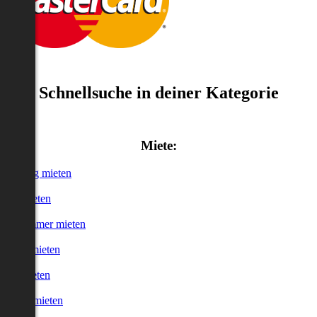
Schnellsuche in deiner Kategorie
Miete:
Wohnung mieten
Haus mieten
WG-Zimmer mieten
Garage mieten
Büro mieten
urzzeitmieten