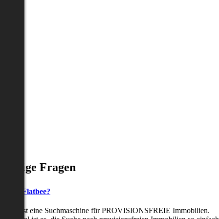
Häufige Fragen
as ist Flatbee?
Flatbee ist eine Suchmaschine für PROVISIONSFREIE Immobilien.