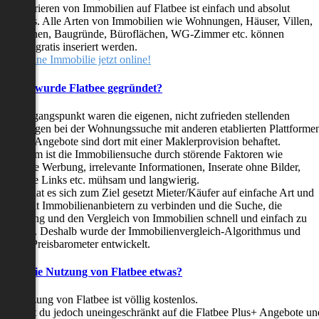
as Inserieren von Immobilien auf Flatbee ist einfach und absolut
ostenlos. Alle Arten von Immobilien wie Wohnungen, Häuser, Villen,
arkflächen, Baugründe, Büroflächen, WG-Zimmer etc. können
ederzeit gratis inseriert werden.
telle deine Immobilie jetzt online!
Warum wurde Flatbee gegründet?
er Ausgangspunkt waren die eigenen, nicht zufrieden stellenden
rfahrungen bei der Wohnungssuche mit anderen etablierten Plattforme
ast alle Angebote sind dort mit einer Maklerprovision behaftet.
ußerdem ist die Immobiliensuche durch störende Faktoren wie
linkende Werbung, irrelevante Informationen, Inserate ohne Bilder,
nzählige Links etc. mühsam und langwierig.
latbee hat es sich zum Ziel gesetzt Mieter/Käufer auf einfache Art und
eise mit Immobilienanbietern zu verbinden und die Suche, die
ewertung und den Vergleich von Immobilien schnell und einfach zu
estalten. Deshalb wurde der Immobilienvergleich-Algorithmus und
latbee-Preisbarometer entwickelt.
Kostet die Nutzung von Flatbee etwas?
ie Nutzung von Flatbee ist völlig kostenlos.
öchtest du jedoch uneingeschränkt auf die Flatbee Plus+ Angebote un