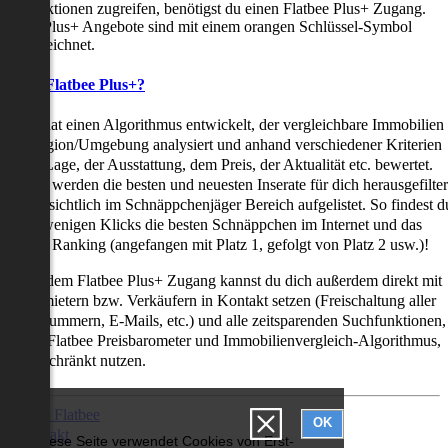
uchfunktionen zugreifen, benötigst du einen Flatbee Plus+ Zugang.
latbee Plus+ Angebote sind mit einem orangen Schlüssel-Symbol
ekennzeichnet.
as ist Flatbee Plus+?
latbee hat einen Algorithmus entwickelt, der vergleichbare Immobilien
iner Region/Umgebung analysiert und anhand verschiedener Kriterien
ie der Lage, der Ausstattung, dem Preis, der Aktualität etc. bewertet.
adurch werden die besten und neuesten Inserate für dich herausgefilter
nd übersichtlich im Schnäppchenjäger Bereich aufgelistet. So findest d
it nur wenigen Klicks die besten Schnäppchen im Internet und das
ogar als Ranking (angefangen mit Platz 1, gefolgt von Platz 2 usw.)!
ur mit dem Flatbee Plus+ Zugang kannst du dich außerdem direkt mit
en Vermietern bzw. Verkäufern in Kontakt setzen (Freischaltung aller
elefonnummern, E-Mails, etc.) und alle zeitsparenden Suchfunktionen,
ie den Flatbee Preisbarometer und Immobilienvergleich-Algorithmus,
neingeschränkt nutzen.
Über Flatbee
OK
Kontakt
Diese Seite verwendet Cookies von Erst-