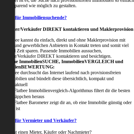
nser Ziel ist es, die Suche nach provisionsfreien Immobilien so einfach
nd zeitsparend wie möglich zu gestalten.
Vorteile für Immobiliensuchende?
Viermieter/Verkäufer DIREKT kontaktieren und Maklerprovision
sparen:
it Flatbee kannst du einfach, direkt und ohne Maklerprovision mit
rivaten und gewerblichen Anbietern in Kontakt treten und somit viel
eld und Zeit sparen. Passende Immobilien aussuchen,
ermieter/Verkäufer DIREKT kontaktieren und besichtigen.
All-in-one ImmobilienSUCHE, ImmobilienVERGLEICH und
ImmobilienBEWERTUNG:
Flatbee durchsucht das Internet laufend nach provisionsfreien
Immobilien und bündelt diese übersichtlich, kompakt und
tagesaktuell
Der Flatbee Immobilienvergleich-Algorithmus filtert dir die besten
Schnäppchen heraus
Der Flatbee Barometer zeigt dir an, ob eine Immobilie günstig oder
teuer ist
Vorteile für Vermieter und Verkäufer?
u suchst einen Mieter, Käufer oder Nachmieter?