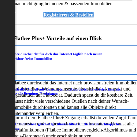
Benachrichtigung bei neuen & passenden Immobilien
Registrieren & Bestellen
Deine Flatbee Plus+ Vorteile auf einen Blick
Flatbee durchsucht für dich das Internet täglich nach neuen
.
provisionsfreien Immobilien
Flatbee durchsucht das Internet nach provisionsfreien Immobilie
und listet diese Wohnungsinserate übersichtlich, kompakt und
Du erhältst Zugriff auf die neuesten und am besten bewerteten Inserate
.
sowie alle Premium-Funktionen
tagesaktuell auf Flatbee.at. Dadurch sparst du dir kostbare Zeit,
musst nicht viele verschiedene Quellen nach deiner Wunsch-
Immobilie durchforsten und kannst alle Objekte direkt
miteinander vergleichen.
Nur mit dem Flatbee Plus+ Zugang erhältst du vollen Zugriff auf
die neuesten und am besten bewerteten Inserate und kannst alle
Der Immobilienvergleich-Algorithmus filtert dir die besten Schnäppchen
.
heraus
Portalfunktionen (Flatbee Immobilienvergleich-Algorithmus und
Preis-Barometer) uneingeschränkt nutzen.