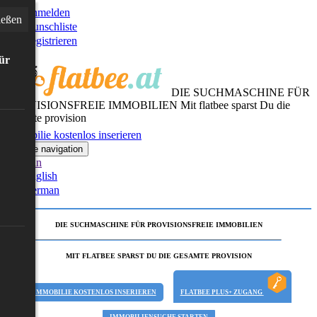
Anmelden
ießen
Wunschliste
Registrieren
für
DIE SUCHMASCHINE FÜR
PROVISIONSFREIE IMMOBILIEN
Mit flatbee sparst Du die
gesamte provision
Immobilie kostenlos inserieren
Toggle navigation
German
English
German
DIE SUCHMASCHINE FÜR PROVISIONSFREIE IMMOBILIEN
MIT FLATBEE SPARST DU DIE GESAMTE PROVISION
IMMOBILIE KOSTENLOS INSERIEREN
FLATBEE PLUS+ ZUGANG