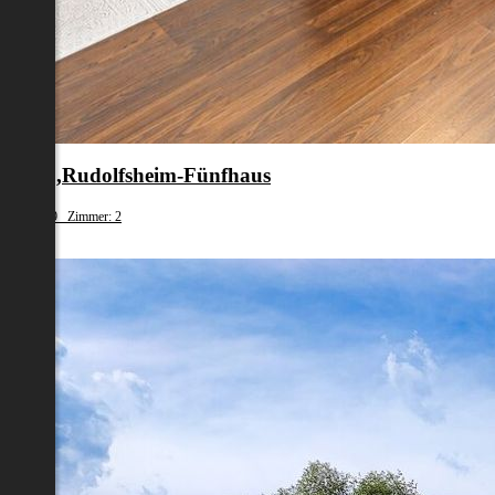
en 15.,Rudolfsheim-Fünfhaus
fläche: 59 Zimmer: 2
10 000