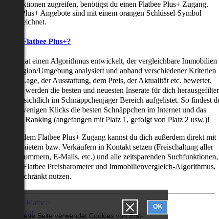
uchfunktionen zugreifen, benötigst du einen Flatbee Plus+ Zugang.
latbee Plus+ Angebote sind mit einem orangen Schlüssel-Symbol
ekennzeichnet.
as ist Flatbee Plus+?
latbee hat einen Algorithmus entwickelt, der vergleichbare Immobilien
iner Region/Umgebung analysiert und anhand verschiedener Kriterien
ie der Lage, der Ausstattung, dem Preis, der Aktualität etc. bewertet.
adurch werden die besten und neuesten Inserate für dich herausgefilter
nd übersichtlich im Schnäppchenjäger Bereich aufgelistet. So findest d
it nur wenigen Klicks die besten Schnäppchen im Internet und das
ogar als Ranking (angefangen mit Platz 1, gefolgt von Platz 2 usw.)!
ur mit dem Flatbee Plus+ Zugang kannst du dich außerdem direkt mit
en Vermietern bzw. Verkäufern in Kontakt setzen (Freischaltung aller
elefonnummern, E-Mails, etc.) und alle zeitsparenden Suchfunktionen,
ie den Flatbee Preisbarometer und Immobilienvergleich-Algorithmus,
neingeschränkt nutzen.
Über Flatbee
OK
Kontakt
Diese Seite verwendet Cookies von Erst-