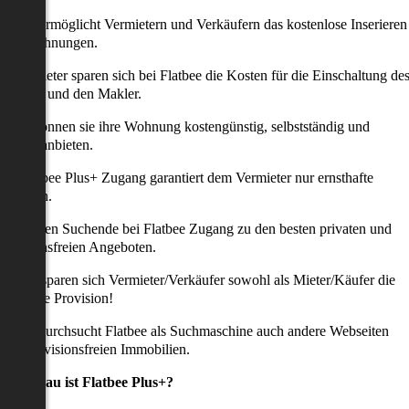
latbee ermöglicht Vermietern und Verkäufern das kostenlose Inserieren
ihrer Wohnungen.
ie Anbieter sparen sich bei Flatbee die Kosten für die Einschaltung de
nserates und den Makler.
aher können sie ihre Wohnung kostengünstig, selbstständig und
ffektiv anbieten.
er Flatbee Plus+ Zugang garantiert dem Vermieter nur ernsthafte
Anfragen.
o erhalten Suchende bei Flatbee Zugang zu den besten privaten und
rovisionsfreien Angeboten.
ei uns sparen sich Vermieter/Verkäufer sowohl als Mieter/Käufer die
omplette Provision!
udem durchsucht Flatbee als Suchmaschine auch andere Webseiten
ach provisionsfreien Immobilien.
Was genau ist Flatbee Plus+?