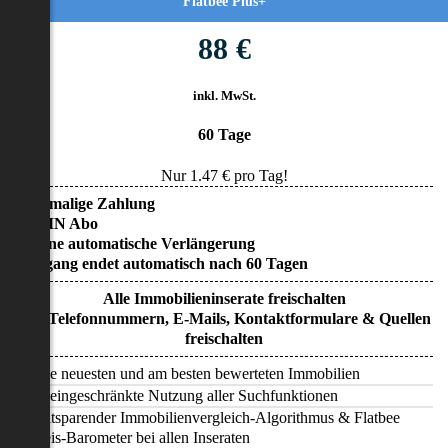
Flatbee Plus+
88 €
inkl. MwSt.
60 Tage
Nur
1.47
€ pro Tag!
• Einmalige Zahlung
• KEIN Abo
• Keine automatische Verlängerung
• Zugang endet automatisch nach 60 Tagen
Alle Immobilieninserate freischalten
Alle Telefonnummern, E-Mails, Kontaktformulare & Quellen
freischalten
Alle neuesten und am besten bewerteten Immobilien
Uneingeschränkte Nutzung aller Suchfunktionen
Zeitsparender Immobilienvergleich-Algorithmus & Flatbee
Preis-Barometer bei allen Inseraten