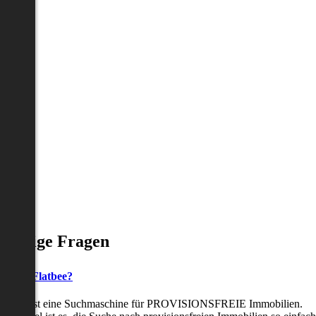
Häufige Fragen
as ist Flatbee?
Flatbee ist eine Suchmaschine für PROVISIONSFREIE Immobilien.