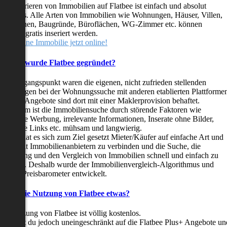
as Inserieren von Immobilien auf Flatbee ist einfach und absolut
ostenlos. Alle Arten von Immobilien wie Wohnungen, Häuser, Villen,
arkflächen, Baugründe, Büroflächen, WG-Zimmer etc. können
ederzeit gratis inseriert werden.
telle deine Immobilie jetzt online!
Warum wurde Flatbee gegründet?
er Ausgangspunkt waren die eigenen, nicht zufrieden stellenden
rfahrungen bei der Wohnungssuche mit anderen etablierten Plattforme
ast alle Angebote sind dort mit einer Maklerprovision behaftet.
ußerdem ist die Immobiliensuche durch störende Faktoren wie
linkende Werbung, irrelevante Informationen, Inserate ohne Bilder,
nzählige Links etc. mühsam und langwierig.
latbee hat es sich zum Ziel gesetzt Mieter/Käufer auf einfache Art und
eise mit Immobilienanbietern zu verbinden und die Suche, die
ewertung und den Vergleich von Immobilien schnell und einfach zu
estalten. Deshalb wurde der Immobilienvergleich-Algorithmus und
latbee-Preisbarometer entwickelt.
Kostet die Nutzung von Flatbee etwas?
ie Nutzung von Flatbee ist völlig kostenlos.
öchtest du jedoch uneingeschränkt auf die Flatbee Plus+ Angebote un