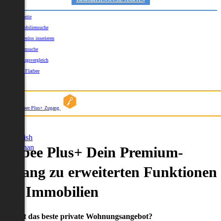
IMMOBILIENSUCHE STARTEN
Startseite
Immobiliensuche
Kostenlos inserieren
Kartensuche
Umzugsvergleich
Über Flatbee
Blog
Flatbee Plus+ Zugang
German
English
German
Flatbee Plus+ Dein Premium-
Zugang zu erweiterten Funktionen
und Immobilien
Du willst das beste private Wohnungsangebot?