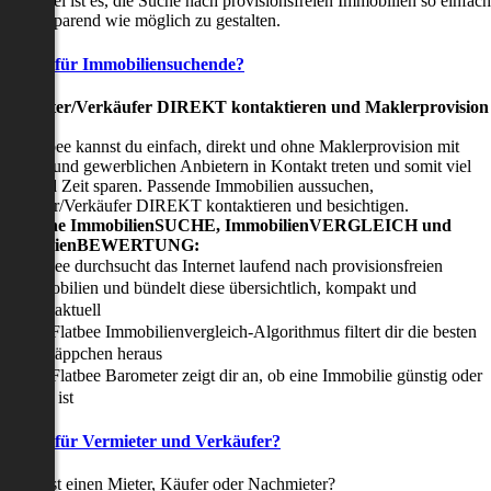
nser Ziel ist es, die Suche nach provisionsfreien Immobilien so einfach
nd zeitsparend wie möglich zu gestalten.
Vorteile für Immobiliensuchende?
Viermieter/Verkäufer DIREKT kontaktieren und Maklerprovision
sparen:
it Flatbee kannst du einfach, direkt und ohne Maklerprovision mit
rivaten und gewerblichen Anbietern in Kontakt treten und somit viel
eld und Zeit sparen. Passende Immobilien aussuchen,
ermieter/Verkäufer DIREKT kontaktieren und besichtigen.
All-in-one ImmobilienSUCHE, ImmobilienVERGLEICH und
ImmobilienBEWERTUNG:
Flatbee durchsucht das Internet laufend nach provisionsfreien
Immobilien und bündelt diese übersichtlich, kompakt und
tagesaktuell
Der Flatbee Immobilienvergleich-Algorithmus filtert dir die besten
Schnäppchen heraus
Der Flatbee Barometer zeigt dir an, ob eine Immobilie günstig oder
teuer ist
Vorteile für Vermieter und Verkäufer?
u suchst einen Mieter, Käufer oder Nachmieter?