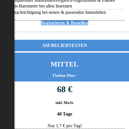
Zeitsparender Immobilienvergleich-Algorithmus & Flatbee
Preis-Barometer bei allen Inseraten
Benachrichtigung bei neuen & passenden Immobilien
Registrieren & Bestellen
AM BELIEBTESTEN
MITTEL
Flatbee Plus+
68 €
inkl. MwSt.
40 Tage
Nur
1.7
€ pro Tag!