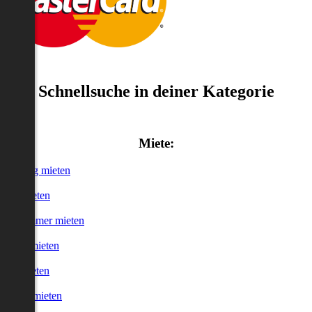
Schnellsuche in deiner Kategorie
Miete:
Wohnung mieten
Haus mieten
WG-Zimmer mieten
Garage mieten
Büro mieten
urzzeitmieten