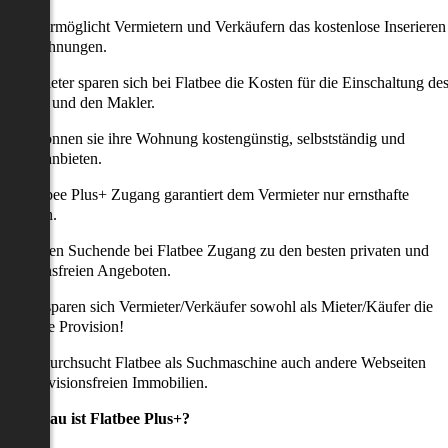
latbee ermöglicht Vermietern und Verkäufern das kostenlose Inserieren
ihrer Wohnungen.
ie Anbieter sparen sich bei Flatbee die Kosten für die Einschaltung de
nserates und den Makler.
aher können sie ihre Wohnung kostengünstig, selbstständig und
ffektiv anbieten.
er Flatbee Plus+ Zugang garantiert dem Vermieter nur ernsthafte
Anfragen.
o erhalten Suchende bei Flatbee Zugang zu den besten privaten und
rovisionsfreien Angeboten.
ei uns sparen sich Vermieter/Verkäufer sowohl als Mieter/Käufer die
omplette Provision!
udem durchsucht Flatbee als Suchmaschine auch andere Webseiten
ach provisionsfreien Immobilien.
Was genau ist Flatbee Plus+?