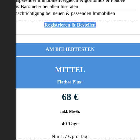
Zeitsparender Immobilienvergleich-Algorithmus & Flatbee
Preis-Barometer bei allen Inseraten
Benachrichtigung bei neuen & passenden Immobilien
Registrieren & Bestellen
AM BELIEBTESTEN
MITTEL
Flatbee Plus+
68 €
inkl. MwSt.
40 Tage
Nur
1.7
€ pro Tag!