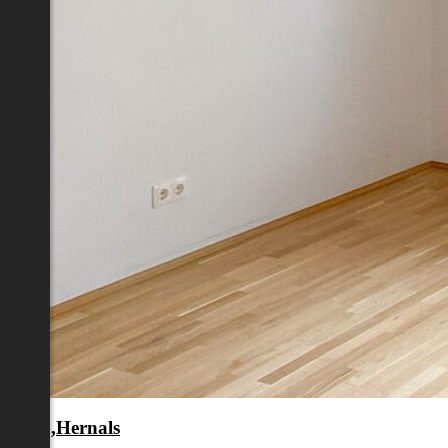
en 17.,Hernals