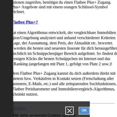
uchfunktionen zugreifen, benötigst du einen Flatbee Plus+ Zugang.
latbee Plus+ Angebote sind mit einem orangen Schlüssel-Symbol
ekennzeichnet.
as ist Flatbee Plus+?
latbee hat einen Algorithmus entwickelt, der vergleichbare Immobilien
iner Region/Umgebung analysiert und anhand verschiedener Kriterien
ie der Lage, der Ausstattung, dem Preis, der Aktualität etc. bewertet.
adurch werden die besten und neuesten Inserate für dich herausgefilter
nd übersichtlich im Schnäppchenjäger Bereich aufgelistet. So findest d
it nur wenigen Klicks die besten Schnäppchen im Internet und das
ogar als Ranking (angefangen mit Platz 1, gefolgt von Platz 2 usw.)!
ur mit dem Flatbee Plus+ Zugang kannst du dich außerdem direkt mit
en Vermietern bzw. Verkäufern in Kontakt setzen (Freischaltung aller
elefonnummern, E-Mails, etc.) und alle zeitsparenden Suchfunktionen,
ie den Flatbee Preisbarometer und Immobilienvergleich-Algorithmus,
neingeschränkt nutzen.
Über Flatbee
OK
Kontakt
Diese Seite verwendet Cookies von Erst-