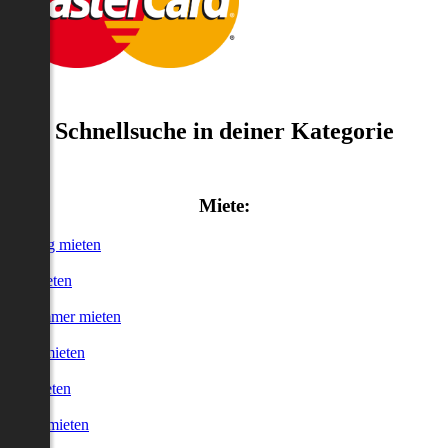
Schnellsuche in deiner Kategorie
Miete:
Wohnung mieten
Haus mieten
WG-Zimmer mieten
Garage mieten
Büro mieten
urzzeitmieten