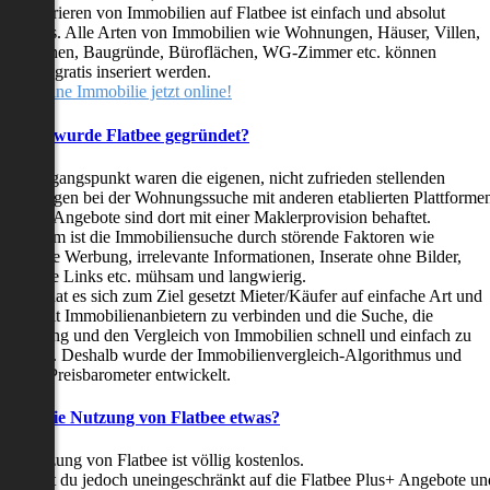
as Inserieren von Immobilien auf Flatbee ist einfach und absolut
ostenlos. Alle Arten von Immobilien wie Wohnungen, Häuser, Villen,
arkflächen, Baugründe, Büroflächen, WG-Zimmer etc. können
ederzeit gratis inseriert werden.
telle deine Immobilie jetzt online!
Warum wurde Flatbee gegründet?
er Ausgangspunkt waren die eigenen, nicht zufrieden stellenden
rfahrungen bei der Wohnungssuche mit anderen etablierten Plattforme
ast alle Angebote sind dort mit einer Maklerprovision behaftet.
ußerdem ist die Immobiliensuche durch störende Faktoren wie
linkende Werbung, irrelevante Informationen, Inserate ohne Bilder,
nzählige Links etc. mühsam und langwierig.
latbee hat es sich zum Ziel gesetzt Mieter/Käufer auf einfache Art und
eise mit Immobilienanbietern zu verbinden und die Suche, die
ewertung und den Vergleich von Immobilien schnell und einfach zu
estalten. Deshalb wurde der Immobilienvergleich-Algorithmus und
latbee-Preisbarometer entwickelt.
Kostet die Nutzung von Flatbee etwas?
ie Nutzung von Flatbee ist völlig kostenlos.
öchtest du jedoch uneingeschränkt auf die Flatbee Plus+ Angebote un