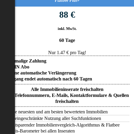
Flatbee Plus+
88 €
inkl. MwSt.
60 Tage
Nur
1.47
€ pro Tag!
• Einmalige Zahlung
• KEIN Abo
• Keine automatische Verlängerung
• Zugang endet automatisch nach 60 Tagen
Alle Immobilieninserate freischalten
Alle Telefonnummern, E-Mails, Kontaktformulare & Quellen
freischalten
Alle neuesten und am besten bewerteten Immobilien
Uneingeschränkte Nutzung aller Suchfunktionen
Zeitsparender Immobilienvergleich-Algorithmus & Flatbee
Preis-Barometer bei allen Inseraten