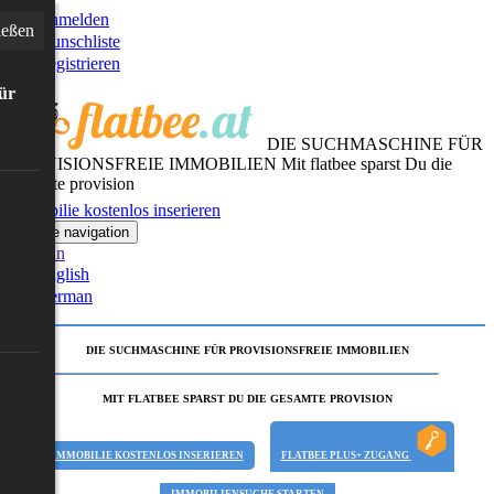
Anmelden
ießen
Wunschliste
Registrieren
für
DIE SUCHMASCHINE FÜR
PROVISIONSFREIE IMMOBILIEN
Mit flatbee sparst Du die
gesamte provision
Immobilie kostenlos inserieren
Toggle navigation
German
English
German
DIE SUCHMASCHINE FÜR PROVISIONSFREIE IMMOBILIEN
MIT FLATBEE SPARST DU DIE GESAMTE PROVISION
IMMOBILIE KOSTENLOS INSERIEREN
FLATBEE PLUS+ ZUGANG