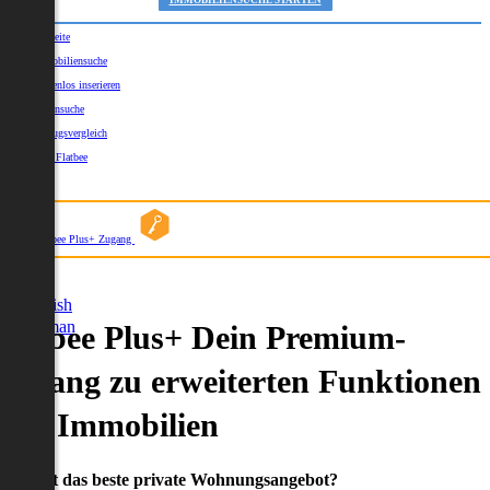
IMMOBILIENSUCHE STARTEN
Startseite
Immobiliensuche
Kostenlos inserieren
Kartensuche
Umzugsvergleich
Über Flatbee
Blog
Flatbee Plus+ Zugang
German
English
German
Flatbee Plus+ Dein Premium-
Zugang zu erweiterten Funktionen
und Immobilien
Du willst das beste private Wohnungsangebot?