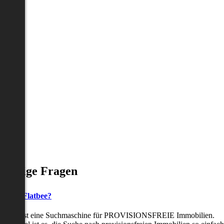
Häufige Fragen
as ist Flatbee?
Flatbee ist eine Suchmaschine für PROVISIONSFREIE Immobilien.