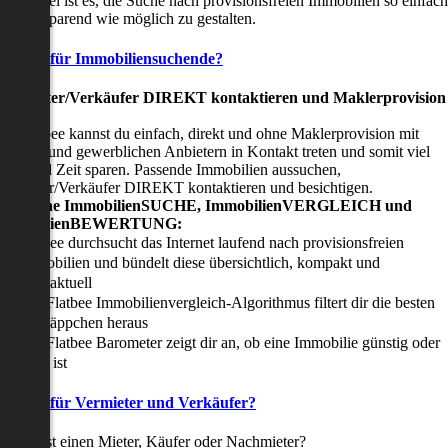
nser Ziel ist es, die Suche nach provisionsfreien Immobilien so einfach
nd zeitsparend wie möglich zu gestalten.
Vorteile für Immobiliensuchende?
Viermieter/Verkäufer DIREKT kontaktieren und Maklerprovision
sparen:
it Flatbee kannst du einfach, direkt und ohne Maklerprovision mit
rivaten und gewerblichen Anbietern in Kontakt treten und somit viel
eld und Zeit sparen. Passende Immobilien aussuchen,
ermieter/Verkäufer DIREKT kontaktieren und besichtigen.
All-in-one ImmobilienSUCHE, ImmobilienVERGLEICH und
ImmobilienBEWERTUNG:
Flatbee durchsucht das Internet laufend nach provisionsfreien
Immobilien und bündelt diese übersichtlich, kompakt und
tagesaktuell
Der Flatbee Immobilienvergleich-Algorithmus filtert dir die besten
Schnäppchen heraus
Der Flatbee Barometer zeigt dir an, ob eine Immobilie günstig oder
teuer ist
Vorteile für Vermieter und Verkäufer?
u suchst einen Mieter, Käufer oder Nachmieter?