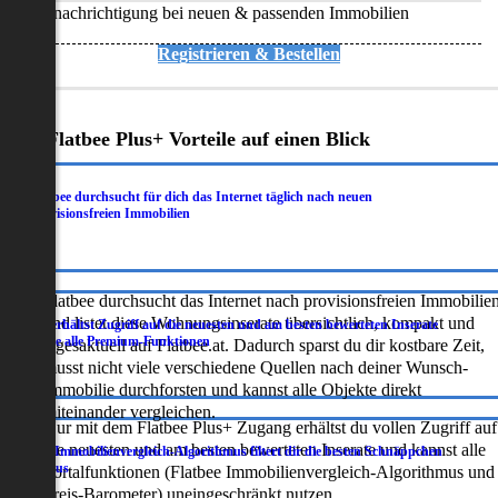
Benachrichtigung bei neuen & passenden Immobilien
Registrieren & Bestellen
Deine Flatbee Plus+ Vorteile auf einen Blick
Flatbee durchsucht für dich das Internet täglich nach neuen
.
provisionsfreien Immobilien
Flatbee durchsucht das Internet nach provisionsfreien Immobilie
und listet diese Wohnungsinserate übersichtlich, kompakt und
Du erhältst Zugriff auf die neuesten und am besten bewerteten Inserate
.
sowie alle Premium-Funktionen
tagesaktuell auf Flatbee.at. Dadurch sparst du dir kostbare Zeit,
musst nicht viele verschiedene Quellen nach deiner Wunsch-
Immobilie durchforsten und kannst alle Objekte direkt
miteinander vergleichen.
Nur mit dem Flatbee Plus+ Zugang erhältst du vollen Zugriff auf
die neuesten und am besten bewerteten Inserate und kannst alle
Der Immobilienvergleich-Algorithmus filtert dir die besten Schnäppchen
.
heraus
Portalfunktionen (Flatbee Immobilienvergleich-Algorithmus und
Preis-Barometer) uneingeschränkt nutzen.