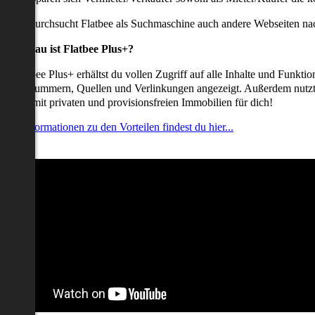
udem durchsucht Flatbee als Suchmaschine auch andere Webseiten nac
Was genau ist Flatbee Plus+?
it Flatbee Plus+ erhältst du vollen Zugriff auf alle Inhalte und Funkt
elefonnummern, Quellen und Verlinkungen angezeigt. Außerdem nutzt d
nserate mit privaten und provisionsfreien Immobilien für dich!
ehr Informationen zu den Vorteilen findest du hier...