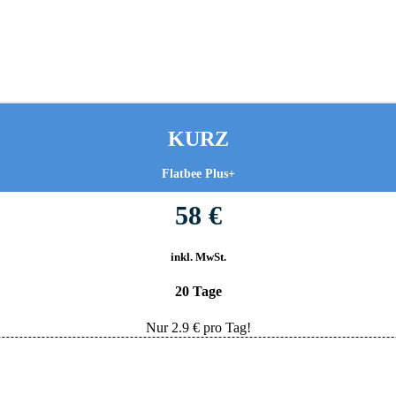
KURZ
Flatbee Plus+
58 €
inkl. MwSt.
20 Tage
Nur
2.9
€ pro Tag!