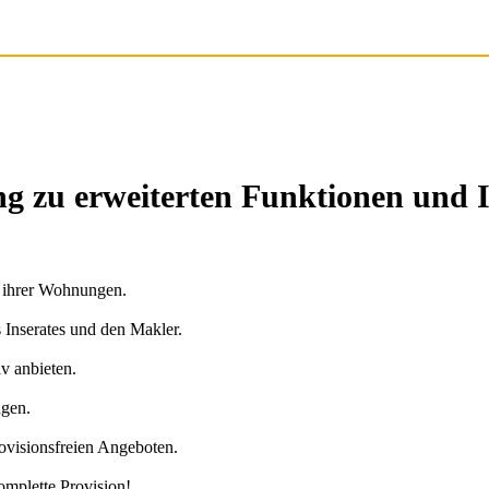
g zu erweiterten Funktionen und 
n ihrer Wohnungen.
s Inserates und den Makler.
v anbieten.
agen.
ovisionsfreien Angeboten.
omplette Provision!