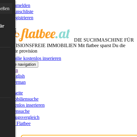
Anmelden
ießen
Wunschliste
Registrieren
für
DIE SUCHMASCHINE FÜR
PROVISIONSFREIE IMMOBILIEN
Mit flatbee sparst Du die
gesamte provision
Immobilie kostenlos inserieren
Toggle navigation
German
English
German
Startseite
Immobiliensuche
Kostenlos inserieren
Kartensuche
Umzugsvergleich
Über Flatbee
Blog