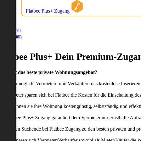
Flatbee Plus+ Zugang
German
English
German
Flatbee Plus+ Dein Premium-Zugan
Du willst das beste private Wohnungsangebot?
latbee ermöglicht Vermietern und Verkäufern das kostenlose Inseriere
ie Anbieter sparen sich bei Flatbee die Kosten für die Einschaltung de
aher können sie ihre Wohnung kostengünstig, selbstständig und effekti
er Flatbee Plus+ Zugang garantiert dem Vermieter nur ernsthafte Anfr
o erhalten Suchende bei Flatbee Zugang zu den besten privaten und pr
ei uns sparen sich Vermieter/Verkäufer sowohl als Mieter/Käufer die k