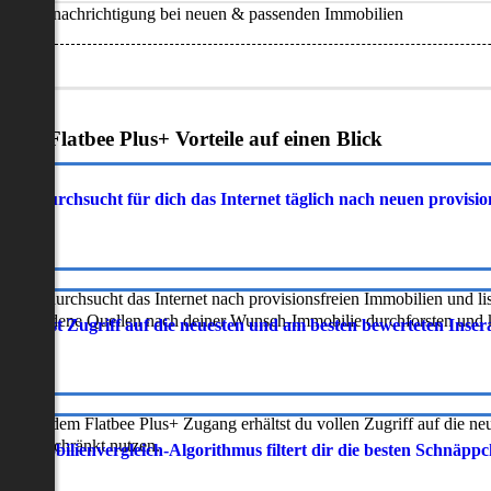
Benachrichtigung bei neuen & passenden Immobilien
Deine Flatbee Plus+ Vorteile auf einen Blick
atbee durchsucht für dich das Internet täglich nach neuen provisi
latbee durchsucht das Internet nach provisionsfreien Immobilien und lis
erschiedene Quellen nach deiner Wunsch-Immobilie durchforsten und ka
 erhältst Zugriff auf die neuesten und am besten bewerteten Inse
ur mit dem Flatbee Plus+ Zugang erhältst du vollen Zugriff auf die ne
neingeschränkt nutzen.
r Immobilienvergleich-Algorithmus filtert dir die besten Schnäpp