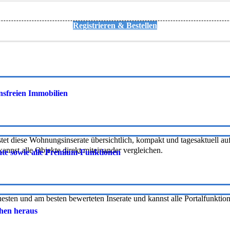
Registrieren & Bestellen
onsfreien Immobilien
tet diese Wohnungsinserate übersichtlich, kompakt und tagesaktuell auf 
nnst alle Objekte direkt miteinander vergleichen.
rate sowie alle Premium-Funktionen
uesten und am besten bewerteten Inserate und kannst alle Portalfunkti
chen heraus