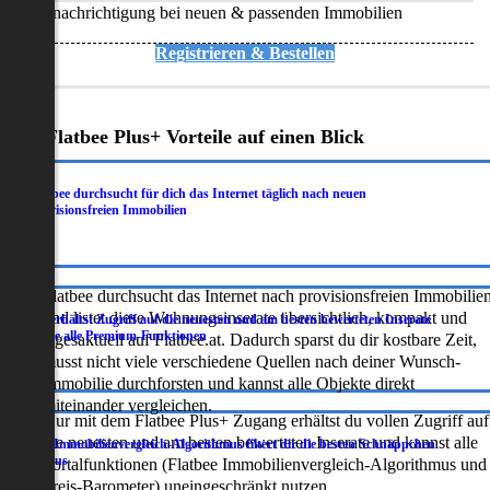
Benachrichtigung bei neuen & passenden Immobilien
Registrieren & Bestellen
Deine Flatbee Plus+ Vorteile auf einen Blick
Flatbee durchsucht für dich das Internet täglich nach neuen
.
provisionsfreien Immobilien
Flatbee durchsucht das Internet nach provisionsfreien Immobilie
und listet diese Wohnungsinserate übersichtlich, kompakt und
Du erhältst Zugriff auf die neuesten und am besten bewerteten Inserate
.
sowie alle Premium-Funktionen
tagesaktuell auf Flatbee.at. Dadurch sparst du dir kostbare Zeit,
musst nicht viele verschiedene Quellen nach deiner Wunsch-
Immobilie durchforsten und kannst alle Objekte direkt
miteinander vergleichen.
Nur mit dem Flatbee Plus+ Zugang erhältst du vollen Zugriff auf
die neuesten und am besten bewerteten Inserate und kannst alle
Der Immobilienvergleich-Algorithmus filtert dir die besten Schnäppchen
.
heraus
Portalfunktionen (Flatbee Immobilienvergleich-Algorithmus und
Preis-Barometer) uneingeschränkt nutzen.