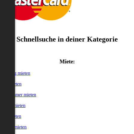
Schnellsuche in deiner Kategorie
Miete:
Wohnung mieten
Haus mieten
WG-Zimmer mieten
Garage mieten
Büro mieten
urzzeitmieten