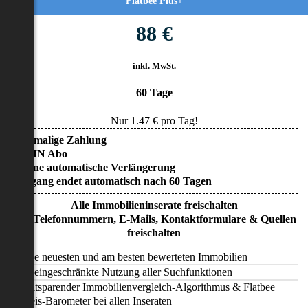
Flatbee Plus+
88 €
inkl. MwSt.
60 Tage
Nur
1.47
€ pro Tag!
• Einmalige Zahlung
• KEIN Abo
• Keine automatische Verlängerung
• Zugang endet automatisch nach 60 Tagen
Alle Immobilieninserate freischalten
Alle Telefonnummern, E-Mails, Kontaktformulare & Quellen
freischalten
Alle neuesten und am besten bewerteten Immobilien
Uneingeschränkte Nutzung aller Suchfunktionen
Zeitsparender Immobilienvergleich-Algorithmus & Flatbee
Preis-Barometer bei allen Inseraten