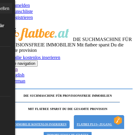
Anmelden
ießen
Wunschliste
Registrieren
für
DIE SUCHMASCHINE FÜR
PROVISIONSFREIE IMMOBILIEN
Mit flatbee sparst Du die
gesamte provision
Immobilie kostenlos inserieren
Toggle navigation
German
English
German
DIE SUCHMASCHINE FÜR PROVISIONSFREIE IMMOBILIEN
MIT FLATBEE SPARST DU DIE GESAMTE PROVISION
IMMOBILIE KOSTENLOS INSERIEREN
FLATBEE PLUS+ ZUGANG