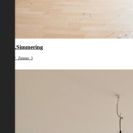
en 11.,Simmering
fläche: 62 Zimmer: 3
79 000