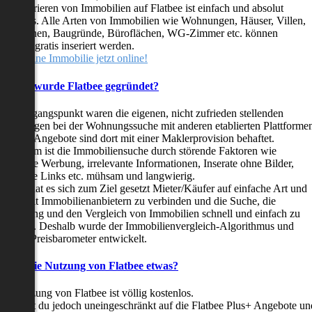
as Inserieren von Immobilien auf Flatbee ist einfach und absolut
ostenlos. Alle Arten von Immobilien wie Wohnungen, Häuser, Villen,
arkflächen, Baugründe, Büroflächen, WG-Zimmer etc. können
ederzeit gratis inseriert werden.
telle deine Immobilie jetzt online!
Warum wurde Flatbee gegründet?
er Ausgangspunkt waren die eigenen, nicht zufrieden stellenden
rfahrungen bei der Wohnungssuche mit anderen etablierten Plattforme
ast alle Angebote sind dort mit einer Maklerprovision behaftet.
ußerdem ist die Immobiliensuche durch störende Faktoren wie
linkende Werbung, irrelevante Informationen, Inserate ohne Bilder,
nzählige Links etc. mühsam und langwierig.
latbee hat es sich zum Ziel gesetzt Mieter/Käufer auf einfache Art und
eise mit Immobilienanbietern zu verbinden und die Suche, die
ewertung und den Vergleich von Immobilien schnell und einfach zu
estalten. Deshalb wurde der Immobilienvergleich-Algorithmus und
latbee-Preisbarometer entwickelt.
Kostet die Nutzung von Flatbee etwas?
ie Nutzung von Flatbee ist völlig kostenlos.
öchtest du jedoch uneingeschränkt auf die Flatbee Plus+ Angebote un