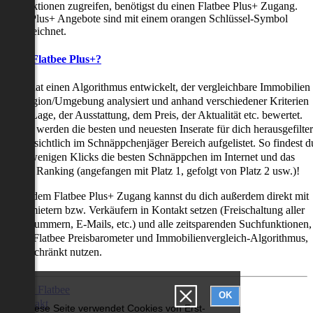
uchfunktionen zugreifen, benötigst du einen Flatbee Plus+ Zugang.
latbee Plus+ Angebote sind mit einem orangen Schlüssel-Symbol
ekennzeichnet.
as ist Flatbee Plus+?
latbee hat einen Algorithmus entwickelt, der vergleichbare Immobilien
iner Region/Umgebung analysiert und anhand verschiedener Kriterien
ie der Lage, der Ausstattung, dem Preis, der Aktualität etc. bewertet.
adurch werden die besten und neuesten Inserate für dich herausgefilter
nd übersichtlich im Schnäppchenjäger Bereich aufgelistet. So findest d
it nur wenigen Klicks die besten Schnäppchen im Internet und das
ogar als Ranking (angefangen mit Platz 1, gefolgt von Platz 2 usw.)!
ur mit dem Flatbee Plus+ Zugang kannst du dich außerdem direkt mit
en Vermietern bzw. Verkäufern in Kontakt setzen (Freischaltung aller
elefonnummern, E-Mails, etc.) und alle zeitsparenden Suchfunktionen,
ie den Flatbee Preisbarometer und Immobilienvergleich-Algorithmus,
neingeschränkt nutzen.
Über Flatbee
OK
Kontakt
Diese Seite verwendet Cookies von Erst-