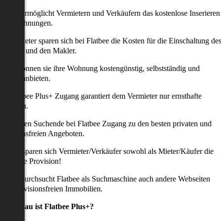
latbee ermöglicht Vermietern und Verkäufern das kostenlose Inserieren
ihrer Wohnungen.
ie Anbieter sparen sich bei Flatbee die Kosten für die Einschaltung de
nserates und den Makler.
aher können sie ihre Wohnung kostengünstig, selbstständig und
ffektiv anbieten.
er Flatbee Plus+ Zugang garantiert dem Vermieter nur ernsthafte
Anfragen.
o erhalten Suchende bei Flatbee Zugang zu den besten privaten und
rovisionsfreien Angeboten.
ei uns sparen sich Vermieter/Verkäufer sowohl als Mieter/Käufer die
omplette Provision!
udem durchsucht Flatbee als Suchmaschine auch andere Webseiten
ach provisionsfreien Immobilien.
Was genau ist Flatbee Plus+?