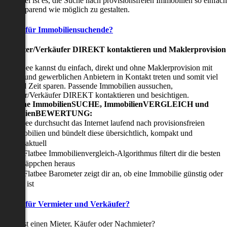
nser Ziel ist es, die Suche nach provisionsfreien Immobilien so einfach
nd zeitsparend wie möglich zu gestalten.
Vorteile für Immobiliensuchende?
Viermieter/Verkäufer DIREKT kontaktieren und Maklerprovision
sparen:
it Flatbee kannst du einfach, direkt und ohne Maklerprovision mit
rivaten und gewerblichen Anbietern in Kontakt treten und somit viel
eld und Zeit sparen. Passende Immobilien aussuchen,
ermieter/Verkäufer DIREKT kontaktieren und besichtigen.
All-in-one ImmobilienSUCHE, ImmobilienVERGLEICH und
ImmobilienBEWERTUNG:
Flatbee durchsucht das Internet laufend nach provisionsfreien
Immobilien und bündelt diese übersichtlich, kompakt und
tagesaktuell
Der Flatbee Immobilienvergleich-Algorithmus filtert dir die besten
Schnäppchen heraus
Der Flatbee Barometer zeigt dir an, ob eine Immobilie günstig oder
teuer ist
Vorteile für Vermieter und Verkäufer?
u suchst einen Mieter, Käufer oder Nachmieter?