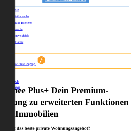
IMMOBILIENSUCHE STARTEN
Startseite
Immobiliensuche
Kostenlos inserieren
Kartensuche
Umzugsvergleich
Über Flatbee
Blog
Flatbee Plus+ Zugang
German
English
German
Flatbee Plus+ Dein Premium-
Zugang zu erweiterten Funktionen
und Immobilien
Du willst das beste private Wohnungsangebot?