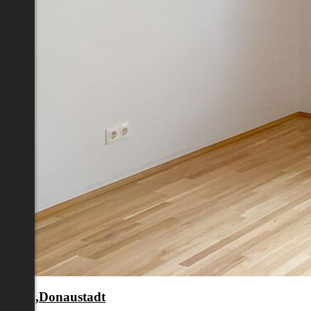
en 22.,Donaustadt