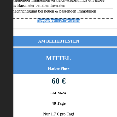
Zeitsparender Immobilienvergleich-Algorithmus & Flatbee
Preis-Barometer bei allen Inseraten
Benachrichtigung bei neuen & passenden Immobilien
Registrieren & Bestellen
AM BELIEBTESTEN
MITTEL
Flatbee Plus+
68 €
inkl. MwSt.
40 Tage
Nur
1.7
€ pro Tag!