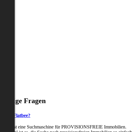
Häufige Fragen
as ist Flatbee?
Flatbee ist eine Suchmaschine für PROVISIONSFREIE Immobilien.