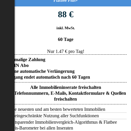
Flatbee Plus+
88 €
inkl. MwSt.
60 Tage
Nur
1.47
€ pro Tag!
• Einmalige Zahlung
• KEIN Abo
• Keine automatische Verlängerung
• Zugang endet automatisch nach 60 Tagen
Alle Immobilieninserate freischalten
Alle Telefonnummern, E-Mails, Kontaktformulare & Quellen
freischalten
Alle neuesten und am besten bewerteten Immobilien
Uneingeschränkte Nutzung aller Suchfunktionen
Zeitsparender Immobilienvergleich-Algorithmus & Flatbee
Preis-Barometer bei allen Inseraten