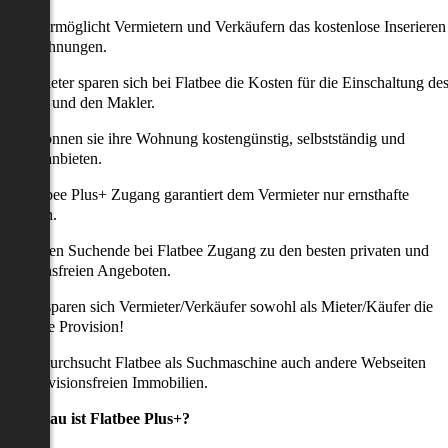
latbee ermöglicht Vermietern und Verkäufern das kostenlose Inserieren
ihrer Wohnungen.
ie Anbieter sparen sich bei Flatbee die Kosten für die Einschaltung de
nserates und den Makler.
aher können sie ihre Wohnung kostengünstig, selbstständig und
ffektiv anbieten.
er Flatbee Plus+ Zugang garantiert dem Vermieter nur ernsthafte
Anfragen.
o erhalten Suchende bei Flatbee Zugang zu den besten privaten und
rovisionsfreien Angeboten.
ei uns sparen sich Vermieter/Verkäufer sowohl als Mieter/Käufer die
omplette Provision!
udem durchsucht Flatbee als Suchmaschine auch andere Webseiten
ach provisionsfreien Immobilien.
Was genau ist Flatbee Plus+?