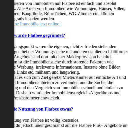
as Inserieren von Immobilien auf Flatbee ist einfach und absolut
ostenlos. Alle Arten von Immobilien wie Wohnungen, Häuser, Villen,
arkflächen, Baugründe, Büroflächen, WG-Zimmer etc. können
ederzeit gratis inseriert werden.
telle deine Immobilie jetzt online!
Warum wurde Flatbee gegründet?
er Ausgangspunkt waren die eigenen, nicht zufrieden stellenden
rfahrungen bei der Wohnungssuche mit anderen etablierten Plattforme
ast alle Angebote sind dort mit einer Maklerprovision behaftet.
ußerdem ist die Immobiliensuche durch störende Faktoren wie
linkende Werbung, irrelevante Informationen, Inserate ohne Bilder,
nzählige Links etc. mühsam und langwierig.
latbee hat es sich zum Ziel gesetzt Mieter/Käufer auf einfache Art und
eise mit Immobilienanbietern zu verbinden und die Suche, die
ewertung und den Vergleich von Immobilien schnell und einfach zu
estalten. Deshalb wurde der Immobilienvergleich-Algorithmus und
latbee-Preisbarometer entwickelt.
Kostet die Nutzung von Flatbee etwas?
ie Nutzung von Flatbee ist völlig kostenlos.
öchtest du jedoch uneingeschränkt auf die Flatbee Plus+ Angebote un