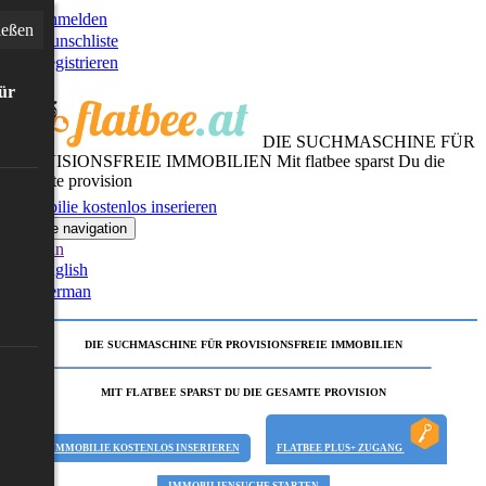
Anmelden
ießen
Wunschliste
Registrieren
für
DIE SUCHMASCHINE FÜR
PROVISIONSFREIE IMMOBILIEN
Mit flatbee sparst Du die
gesamte provision
Immobilie kostenlos inserieren
Toggle navigation
German
English
German
DIE SUCHMASCHINE FÜR PROVISIONSFREIE IMMOBILIEN
MIT FLATBEE SPARST DU DIE GESAMTE PROVISION
IMMOBILIE KOSTENLOS INSERIEREN
FLATBEE PLUS+ ZUGANG