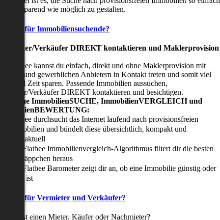
nser Ziel ist es, die Suche nach provisionsfreien Immobilien so einfach
nd zeitsparend wie möglich zu gestalten.
Vorteile für Immobiliensuchende?
Viermieter/Verkäufer DIREKT kontaktieren und Maklerprovision
sparen:
it Flatbee kannst du einfach, direkt und ohne Maklerprovision mit
rivaten und gewerblichen Anbietern in Kontakt treten und somit viel
eld und Zeit sparen. Passende Immobilien aussuchen,
ermieter/Verkäufer DIREKT kontaktieren und besichtigen.
All-in-one ImmobilienSUCHE, ImmobilienVERGLEICH und
ImmobilienBEWERTUNG:
Flatbee durchsucht das Internet laufend nach provisionsfreien
Immobilien und bündelt diese übersichtlich, kompakt und
tagesaktuell
Der Flatbee Immobilienvergleich-Algorithmus filtert dir die besten
Schnäppchen heraus
Der Flatbee Barometer zeigt dir an, ob eine Immobilie günstig oder
teuer ist
Vorteile für Vermieter und Verkäufer?
u suchst einen Mieter, Käufer oder Nachmieter?