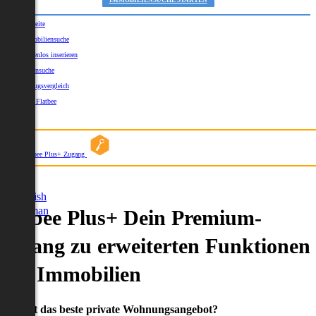
IMMOBILIENSUCHE STARTEN
Startseite
Immobiliensuche
Kostenlos inserieren
Kartensuche
Umzugsvergleich
Über Flatbee
Blog
Flatbee Plus+ Zugang
German
English
German
Flatbee Plus+ Dein Premium-
Zugang zu erweiterten Funktionen
und Immobilien
Du willst das beste private Wohnungsangebot?