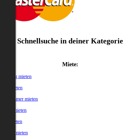
Schnellsuche in deiner Kategorie
Miete:
Wohnung mieten
Haus mieten
WG-Zimmer mieten
Garage mieten
Büro mieten
urzzeitmieten