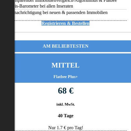
Zeitsparender Immobilienvergleich-Algorithmus & Flatbee
Preis-Barometer bei allen Inseraten
Benachrichtigung bei neuen & passenden Immobilien
Registrieren & Bestellen
AM BELIEBTESTEN
MITTEL
Flatbee Plus+
68 €
inkl. MwSt.
40 Tage
Nur
1.7
€ pro Tag!