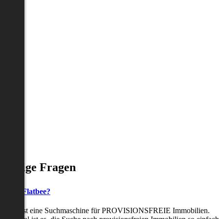
Häufige Fragen
as ist Flatbee?
Flatbee ist eine Suchmaschine für PROVISIONSFREIE Immobilien.