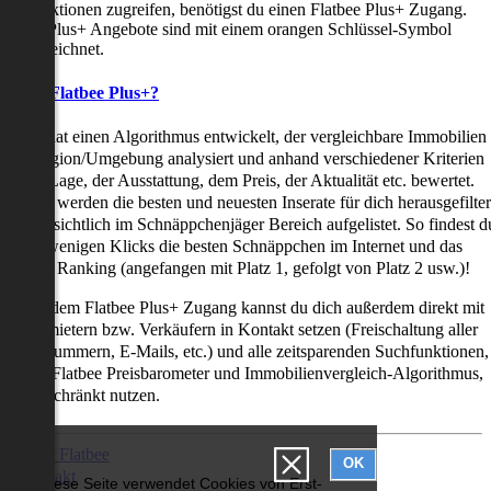
uchfunktionen zugreifen, benötigst du einen Flatbee Plus+ Zugang.
latbee Plus+ Angebote sind mit einem orangen Schlüssel-Symbol
ekennzeichnet.
as ist Flatbee Plus+?
latbee hat einen Algorithmus entwickelt, der vergleichbare Immobilien
iner Region/Umgebung analysiert und anhand verschiedener Kriterien
ie der Lage, der Ausstattung, dem Preis, der Aktualität etc. bewertet.
adurch werden die besten und neuesten Inserate für dich herausgefilter
nd übersichtlich im Schnäppchenjäger Bereich aufgelistet. So findest d
it nur wenigen Klicks die besten Schnäppchen im Internet und das
ogar als Ranking (angefangen mit Platz 1, gefolgt von Platz 2 usw.)!
ur mit dem Flatbee Plus+ Zugang kannst du dich außerdem direkt mit
en Vermietern bzw. Verkäufern in Kontakt setzen (Freischaltung aller
elefonnummern, E-Mails, etc.) und alle zeitsparenden Suchfunktionen,
ie den Flatbee Preisbarometer und Immobilienvergleich-Algorithmus,
neingeschränkt nutzen.
Über Flatbee
OK
Kontakt
Diese Seite verwendet Cookies von Erst-