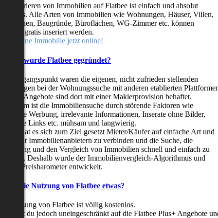
as Inserieren von Immobilien auf Flatbee ist einfach und absolut
ostenlos. Alle Arten von Immobilien wie Wohnungen, Häuser, Villen,
arkflächen, Baugründe, Büroflächen, WG-Zimmer etc. können
ederzeit gratis inseriert werden.
telle deine Immobilie jetzt online!
Warum wurde Flatbee gegründet?
er Ausgangspunkt waren die eigenen, nicht zufrieden stellenden
rfahrungen bei der Wohnungssuche mit anderen etablierten Plattforme
ast alle Angebote sind dort mit einer Maklerprovision behaftet.
ußerdem ist die Immobiliensuche durch störende Faktoren wie
linkende Werbung, irrelevante Informationen, Inserate ohne Bilder,
nzählige Links etc. mühsam und langwierig.
latbee hat es sich zum Ziel gesetzt Mieter/Käufer auf einfache Art und
eise mit Immobilienanbietern zu verbinden und die Suche, die
ewertung und den Vergleich von Immobilien schnell und einfach zu
estalten. Deshalb wurde der Immobilienvergleich-Algorithmus und
latbee-Preisbarometer entwickelt.
Kostet die Nutzung von Flatbee etwas?
ie Nutzung von Flatbee ist völlig kostenlos.
öchtest du jedoch uneingeschränkt auf die Flatbee Plus+ Angebote un