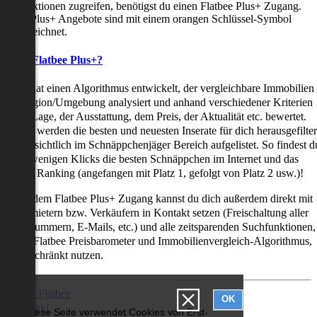
uchfunktionen zugreifen, benötigst du einen Flatbee Plus+ Zugang.
latbee Plus+ Angebote sind mit einem orangen Schlüssel-Symbol
ekennzeichnet.
as ist Flatbee Plus+?
latbee hat einen Algorithmus entwickelt, der vergleichbare Immobilien
iner Region/Umgebung analysiert und anhand verschiedener Kriterien
ie der Lage, der Ausstattung, dem Preis, der Aktualität etc. bewertet.
adurch werden die besten und neuesten Inserate für dich herausgefilter
nd übersichtlich im Schnäppchenjäger Bereich aufgelistet. So findest d
it nur wenigen Klicks die besten Schnäppchen im Internet und das
ogar als Ranking (angefangen mit Platz 1, gefolgt von Platz 2 usw.)!
ur mit dem Flatbee Plus+ Zugang kannst du dich außerdem direkt mit
en Vermietern bzw. Verkäufern in Kontakt setzen (Freischaltung aller
elefonnummern, E-Mails, etc.) und alle zeitsparenden Suchfunktionen,
ie den Flatbee Preisbarometer und Immobilienvergleich-Algorithmus,
neingeschränkt nutzen.
Über Flatbee
OK
Kontakt
Diese Seite verwendet Cookies von Erst-