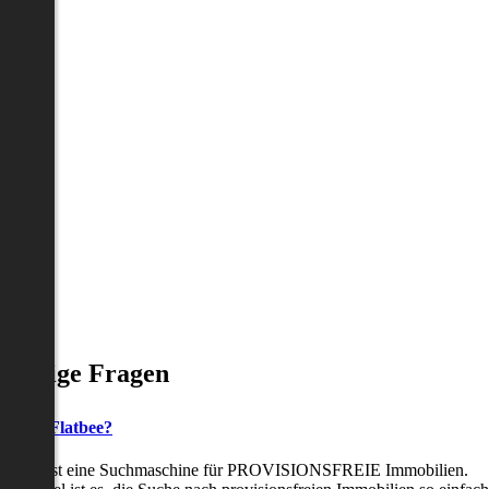
Häufige Fragen
as ist Flatbee?
Flatbee ist eine Suchmaschine für PROVISIONSFREIE Immobilien.