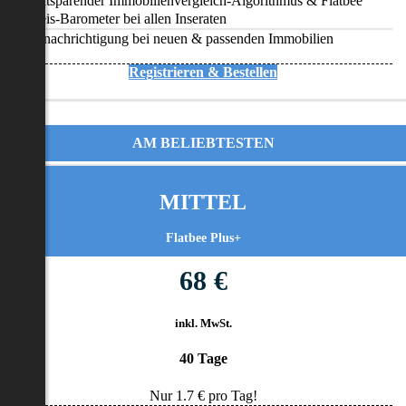
Zeitsparender Immobilienvergleich-Algorithmus & Flatbee
Preis-Barometer bei allen Inseraten
Benachrichtigung bei neuen & passenden Immobilien
Registrieren & Bestellen
AM BELIEBTESTEN
MITTEL
Flatbee Plus+
68 €
inkl. MwSt.
40 Tage
Nur
1.7
€ pro Tag!