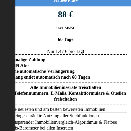
Flatbee Plus+
88 €
inkl. MwSt.
60 Tage
Nur
1.47
€ pro Tag!
• Einmalige Zahlung
• KEIN Abo
• Keine automatische Verlängerung
• Zugang endet automatisch nach 60 Tagen
Alle Immobilieninserate freischalten
Alle Telefonnummern, E-Mails, Kontaktformulare & Quellen
freischalten
Alle neuesten und am besten bewerteten Immobilien
Uneingeschränkte Nutzung aller Suchfunktionen
Zeitsparender Immobilienvergleich-Algorithmus & Flatbee
Preis-Barometer bei allen Inseraten