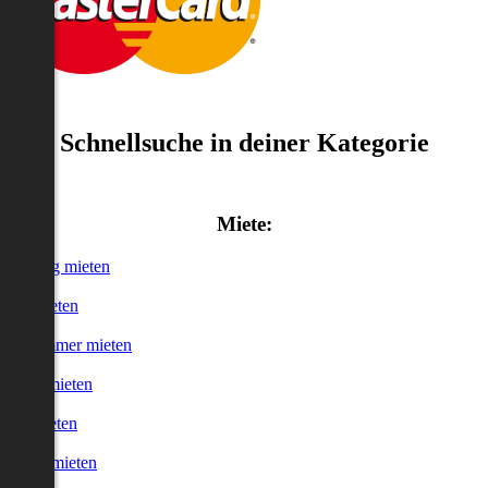
Schnellsuche in deiner Kategorie
Miete:
Wohnung mieten
Haus mieten
WG-Zimmer mieten
Garage mieten
Büro mieten
urzzeitmieten