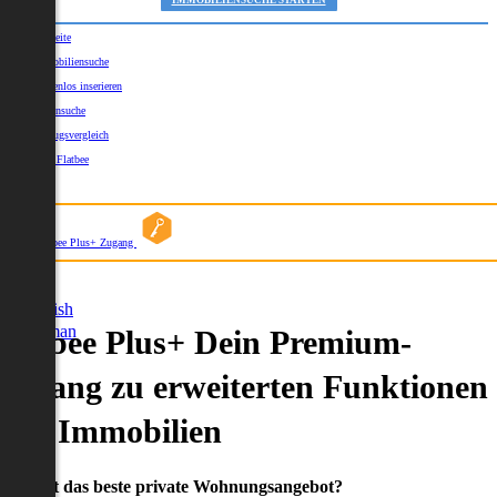
IMMOBILIENSUCHE STARTEN
Startseite
Immobiliensuche
Kostenlos inserieren
Kartensuche
Umzugsvergleich
Über Flatbee
Blog
Flatbee Plus+ Zugang
German
English
German
Flatbee Plus+ Dein Premium-
Zugang zu erweiterten Funktionen
und Immobilien
Du willst das beste private Wohnungsangebot?