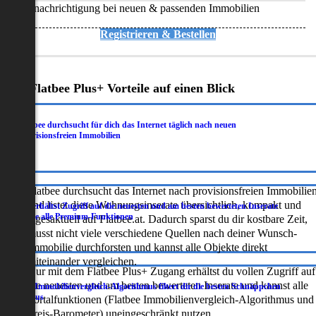
Benachrichtigung bei neuen & passenden Immobilien
Registrieren & Bestellen
Deine Flatbee Plus+ Vorteile auf einen Blick
Flatbee durchsucht für dich das Internet täglich nach neuen
.
provisionsfreien Immobilien
Flatbee durchsucht das Internet nach provisionsfreien Immobilie
und listet diese Wohnungsinserate übersichtlich, kompakt und
Du erhältst Zugriff auf die neuesten und am besten bewerteten Inserate
.
sowie alle Premium-Funktionen
tagesaktuell auf Flatbee.at. Dadurch sparst du dir kostbare Zeit,
musst nicht viele verschiedene Quellen nach deiner Wunsch-
Immobilie durchforsten und kannst alle Objekte direkt
miteinander vergleichen.
Nur mit dem Flatbee Plus+ Zugang erhältst du vollen Zugriff auf
die neuesten und am besten bewerteten Inserate und kannst alle
Der Immobilienvergleich-Algorithmus filtert dir die besten Schnäppchen
.
heraus
Portalfunktionen (Flatbee Immobilienvergleich-Algorithmus und
Preis-Barometer) uneingeschränkt nutzen.