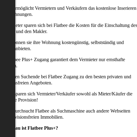
latbee ermöglicht Vermietern und Verkäufern das kostenlose Inserieren
ihrer Wohnungen.
ie Anbieter sparen sich bei Flatbee die Kosten für die Einschaltung de
nserates und den Makler.
aher können sie ihre Wohnung kostengünstig, selbstständig und
ffektiv anbieten.
er Flatbee Plus+ Zugang garantiert dem Vermieter nur ernsthafte
Anfragen.
o erhalten Suchende bei Flatbee Zugang zu den besten privaten und
rovisionsfreien Angeboten.
ei uns sparen sich Vermieter/Verkäufer sowohl als Mieter/Käufer die
omplette Provision!
udem durchsucht Flatbee als Suchmaschine auch andere Webseiten
ach provisionsfreien Immobilien.
Was genau ist Flatbee Plus+?