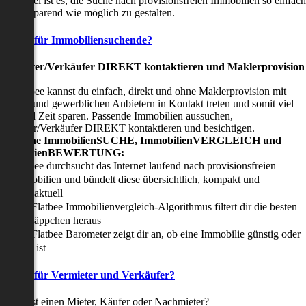
nser Ziel ist es, die Suche nach provisionsfreien Immobilien so einfach
nd zeitsparend wie möglich zu gestalten.
Vorteile für Immobiliensuchende?
Viermieter/Verkäufer DIREKT kontaktieren und Maklerprovision
sparen:
it Flatbee kannst du einfach, direkt und ohne Maklerprovision mit
rivaten und gewerblichen Anbietern in Kontakt treten und somit viel
eld und Zeit sparen. Passende Immobilien aussuchen,
ermieter/Verkäufer DIREKT kontaktieren und besichtigen.
All-in-one ImmobilienSUCHE, ImmobilienVERGLEICH und
ImmobilienBEWERTUNG:
Flatbee durchsucht das Internet laufend nach provisionsfreien
Immobilien und bündelt diese übersichtlich, kompakt und
tagesaktuell
Der Flatbee Immobilienvergleich-Algorithmus filtert dir die besten
Schnäppchen heraus
Der Flatbee Barometer zeigt dir an, ob eine Immobilie günstig oder
teuer ist
Vorteile für Vermieter und Verkäufer?
u suchst einen Mieter, Käufer oder Nachmieter?