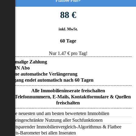
Flatbee Plus+
88 €
inkl. MwSt.
60 Tage
Nur
1.47
€ pro Tag!
• Einmalige Zahlung
• KEIN Abo
• Keine automatische Verlängerung
• Zugang endet automatisch nach 60 Tagen
Alle Immobilieninserate freischalten
Alle Telefonnummern, E-Mails, Kontaktformulare & Quellen
freischalten
Alle neuesten und am besten bewerteten Immobilien
Uneingeschränkte Nutzung aller Suchfunktionen
Zeitsparender Immobilienvergleich-Algorithmus & Flatbee
Preis-Barometer bei allen Inseraten