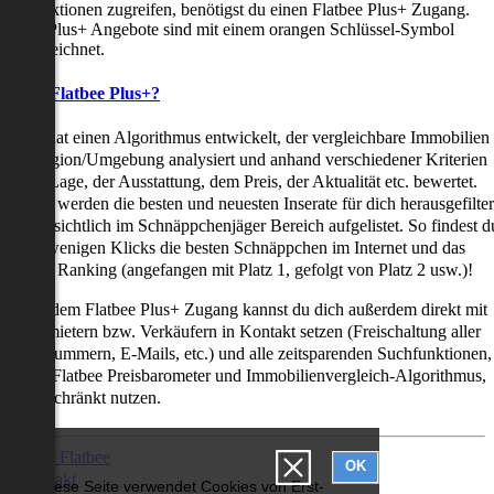
uchfunktionen zugreifen, benötigst du einen Flatbee Plus+ Zugang.
latbee Plus+ Angebote sind mit einem orangen Schlüssel-Symbol
ekennzeichnet.
as ist Flatbee Plus+?
latbee hat einen Algorithmus entwickelt, der vergleichbare Immobilien
iner Region/Umgebung analysiert und anhand verschiedener Kriterien
ie der Lage, der Ausstattung, dem Preis, der Aktualität etc. bewertet.
adurch werden die besten und neuesten Inserate für dich herausgefilter
nd übersichtlich im Schnäppchenjäger Bereich aufgelistet. So findest d
it nur wenigen Klicks die besten Schnäppchen im Internet und das
ogar als Ranking (angefangen mit Platz 1, gefolgt von Platz 2 usw.)!
ur mit dem Flatbee Plus+ Zugang kannst du dich außerdem direkt mit
en Vermietern bzw. Verkäufern in Kontakt setzen (Freischaltung aller
elefonnummern, E-Mails, etc.) und alle zeitsparenden Suchfunktionen,
ie den Flatbee Preisbarometer und Immobilienvergleich-Algorithmus,
neingeschränkt nutzen.
Über Flatbee
OK
Kontakt
Diese Seite verwendet Cookies von Erst-