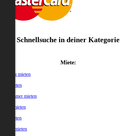
Schnellsuche in deiner Kategorie
Miete:
Wohnung mieten
Haus mieten
WG-Zimmer mieten
Garage mieten
Büro mieten
urzzeitmieten