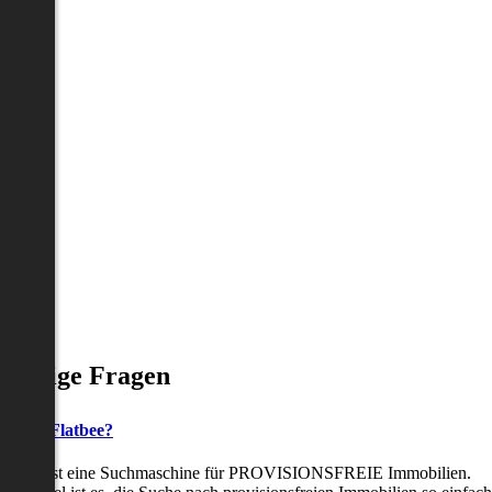
Häufige Fragen
as ist Flatbee?
Flatbee ist eine Suchmaschine für PROVISIONSFREIE Immobilien.