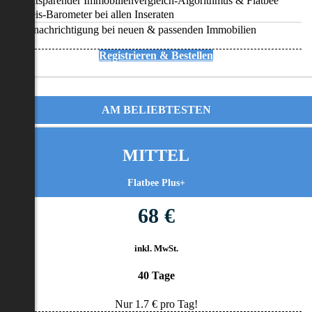
Zeitsparender Immobilienvergleich-Algorithmus & Flatbee
Preis-Barometer bei allen Inseraten
Benachrichtigung bei neuen & passenden Immobilien
Registrieren & Bestellen
AM BELIEBTESTEN
MITTEL
Flatbee Plus+
68 €
inkl. MwSt.
40 Tage
Nur
1.7
€ pro Tag!