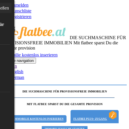
Anmelden
ießen
Wunschliste
Registrieren
für
DIE SUCHMASCHINE FÜR
PROVISIONSFREIE IMMOBILIEN
Mit flatbee sparst Du die
gesamte provision
Immobilie kostenlos inserieren
Toggle navigation
German
English
German
DIE SUCHMASCHINE FÜR PROVISIONSFREIE IMMOBILIEN
MIT FLATBEE SPARST DU DIE GESAMTE PROVISION
IMMOBILIE KOSTENLOS INSERIEREN
FLATBEE PLUS+ ZUGANG