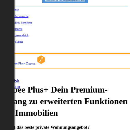
IMMOBILIENSUCHE STARTEN
Startseite
Immobiliensuche
Kostenlos inserieren
Kartensuche
Umzugsvergleich
Über Flatbee
Blog
Flatbee Plus+ Zugang
German
English
German
Flatbee Plus+ Dein Premium-
Zugang zu erweiterten Funktionen
und Immobilien
Du willst das beste private Wohnungsangebot?