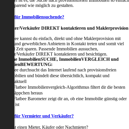
nser Ziel ist es, die Suche nach provisionsfreien Immobilien so einfach
nd zeitsparend wie möglich zu gestalten.
Vorteile für Immobiliensuchende?
Viermieter/Verkäufer DIREKT kontaktieren und Maklerprovision
sparen:
it Flatbee kannst du einfach, direkt und ohne Maklerprovision mit
rivaten und gewerblichen Anbietern in Kontakt treten und somit viel
eld und Zeit sparen. Passende Immobilien aussuchen,
ermieter/Verkäufer DIREKT kontaktieren und besichtigen.
All-in-one ImmobilienSUCHE, ImmobilienVERGLEICH und
ImmobilienBEWERTUNG:
Flatbee durchsucht das Internet laufend nach provisionsfreien
Immobilien und bündelt diese übersichtlich, kompakt und
tagesaktuell
Der Flatbee Immobilienvergleich-Algorithmus filtert dir die besten
Schnäppchen heraus
Der Flatbee Barometer zeigt dir an, ob eine Immobilie günstig oder
teuer ist
Vorteile für Vermieter und Verkäufer?
u suchst einen Mieter, Käufer oder Nachmieter?