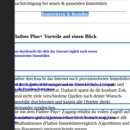
Benachrichtigung bei neuen & passenden Immobilien
Registrieren & Bestellen
Deine Flatbee Plus+ Vorteile auf einen Blick
Flatbee durchsucht für dich das Internet täglich nach neuen
.
provisionsfreien Immobilien
Flatbee durchsucht das Internet nach provisionsfreien Immobilie
und listet diese Wohnungsinserate übersichtlich, kompakt und
Du erhältst Zugriff auf die neuesten und am besten bewerteten Inserate
.
sowie alle Premium-Funktionen
tagesaktuell auf Flatbee.at. Dadurch sparst du dir kostbare Zeit,
musst nicht viele verschiedene Quellen nach deiner Wunsch-
Immobilie durchforsten und kannst alle Objekte direkt
miteinander vergleichen.
Nur mit dem Flatbee Plus+ Zugang erhältst du vollen Zugriff auf
die neuesten und am besten bewerteten Inserate und kannst alle
Der Immobilienvergleich-Algorithmus filtert dir die besten Schnäppchen
.
heraus
Portalfunktionen (Flatbee Immobilienvergleich-Algorithmus und
Preis-Barometer) uneingeschränkt nutzen.