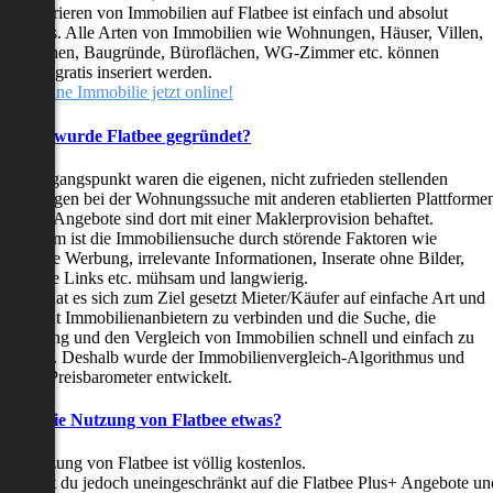
as Inserieren von Immobilien auf Flatbee ist einfach und absolut
ostenlos. Alle Arten von Immobilien wie Wohnungen, Häuser, Villen,
arkflächen, Baugründe, Büroflächen, WG-Zimmer etc. können
ederzeit gratis inseriert werden.
telle deine Immobilie jetzt online!
Warum wurde Flatbee gegründet?
er Ausgangspunkt waren die eigenen, nicht zufrieden stellenden
rfahrungen bei der Wohnungssuche mit anderen etablierten Plattforme
ast alle Angebote sind dort mit einer Maklerprovision behaftet.
ußerdem ist die Immobiliensuche durch störende Faktoren wie
linkende Werbung, irrelevante Informationen, Inserate ohne Bilder,
nzählige Links etc. mühsam und langwierig.
latbee hat es sich zum Ziel gesetzt Mieter/Käufer auf einfache Art und
eise mit Immobilienanbietern zu verbinden und die Suche, die
ewertung und den Vergleich von Immobilien schnell und einfach zu
estalten. Deshalb wurde der Immobilienvergleich-Algorithmus und
latbee-Preisbarometer entwickelt.
Kostet die Nutzung von Flatbee etwas?
ie Nutzung von Flatbee ist völlig kostenlos.
öchtest du jedoch uneingeschränkt auf die Flatbee Plus+ Angebote un