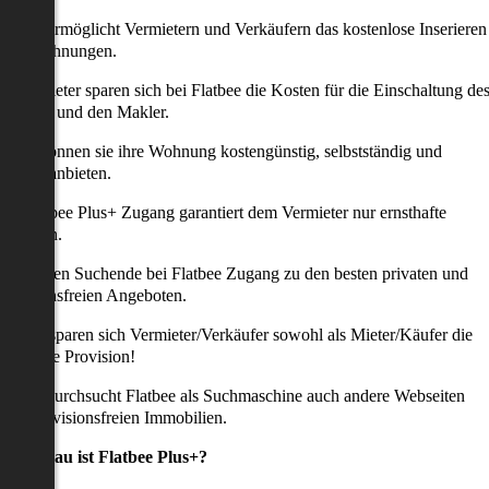
latbee ermöglicht Vermietern und Verkäufern das kostenlose Inserieren
ihrer Wohnungen.
ie Anbieter sparen sich bei Flatbee die Kosten für die Einschaltung de
nserates und den Makler.
aher können sie ihre Wohnung kostengünstig, selbstständig und
ffektiv anbieten.
er Flatbee Plus+ Zugang garantiert dem Vermieter nur ernsthafte
Anfragen.
o erhalten Suchende bei Flatbee Zugang zu den besten privaten und
rovisionsfreien Angeboten.
ei uns sparen sich Vermieter/Verkäufer sowohl als Mieter/Käufer die
omplette Provision!
udem durchsucht Flatbee als Suchmaschine auch andere Webseiten
ach provisionsfreien Immobilien.
Was genau ist Flatbee Plus+?