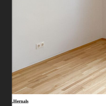
en 17.,Hernals