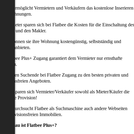
latbee ermöglicht Vermietern und Verkäufern das kostenlose Inserieren
ihrer Wohnungen.
ie Anbieter sparen sich bei Flatbee die Kosten für die Einschaltung de
nserates und den Makler.
aher können sie ihre Wohnung kostengünstig, selbstständig und
ffektiv anbieten.
er Flatbee Plus+ Zugang garantiert dem Vermieter nur ernsthafte
Anfragen.
o erhalten Suchende bei Flatbee Zugang zu den besten privaten und
rovisionsfreien Angeboten.
ei uns sparen sich Vermieter/Verkäufer sowohl als Mieter/Käufer die
omplette Provision!
udem durchsucht Flatbee als Suchmaschine auch andere Webseiten
ach provisionsfreien Immobilien.
Was genau ist Flatbee Plus+?