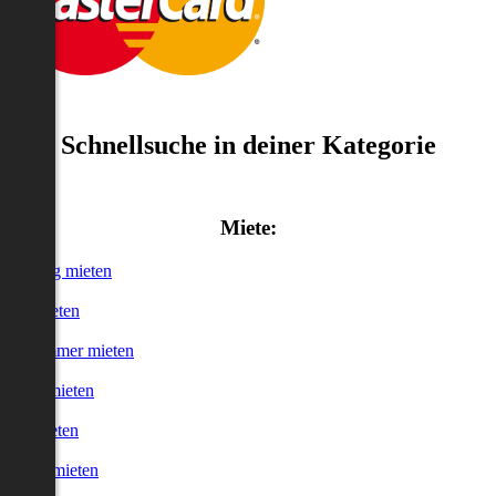
Schnellsuche in deiner Kategorie
Miete:
Wohnung mieten
Haus mieten
WG-Zimmer mieten
Garage mieten
Büro mieten
urzzeitmieten