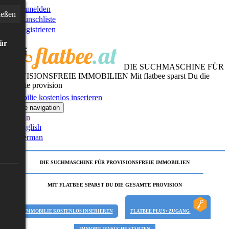
Anmelden
ießen
Wunschliste
Registrieren
für
DIE SUCHMASCHINE FÜR
PROVISIONSFREIE IMMOBILIEN
Mit flatbee sparst Du die
gesamte provision
Immobilie kostenlos inserieren
Toggle navigation
German
English
German
DIE SUCHMASCHINE FÜR PROVISIONSFREIE IMMOBILIEN
MIT FLATBEE SPARST DU DIE GESAMTE PROVISION
IMMOBILIE KOSTENLOS INSERIEREN
FLATBEE PLUS+ ZUGANG