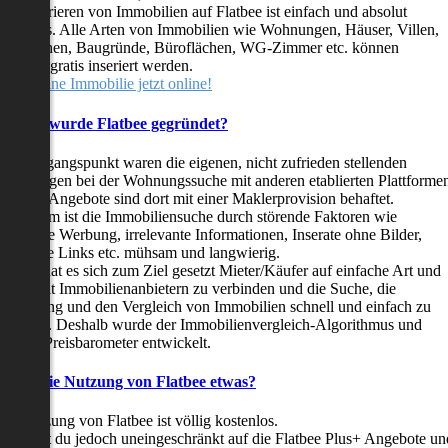
as Inserieren von Immobilien auf Flatbee ist einfach und absolut
ostenlos. Alle Arten von Immobilien wie Wohnungen, Häuser, Villen,
arkflächen, Baugründe, Büroflächen, WG-Zimmer etc. können
ederzeit gratis inseriert werden.
telle deine Immobilie jetzt online!
Warum wurde Flatbee gegründet?
er Ausgangspunkt waren die eigenen, nicht zufrieden stellenden
rfahrungen bei der Wohnungssuche mit anderen etablierten Plattforme
ast alle Angebote sind dort mit einer Maklerprovision behaftet.
ußerdem ist die Immobiliensuche durch störende Faktoren wie
linkende Werbung, irrelevante Informationen, Inserate ohne Bilder,
nzählige Links etc. mühsam und langwierig.
latbee hat es sich zum Ziel gesetzt Mieter/Käufer auf einfache Art und
eise mit Immobilienanbietern zu verbinden und die Suche, die
ewertung und den Vergleich von Immobilien schnell und einfach zu
estalten. Deshalb wurde der Immobilienvergleich-Algorithmus und
latbee-Preisbarometer entwickelt.
Kostet die Nutzung von Flatbee etwas?
ie Nutzung von Flatbee ist völlig kostenlos.
öchtest du jedoch uneingeschränkt auf die Flatbee Plus+ Angebote un