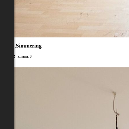
en 11.,Simmering
fläche: 62 Zimmer: 3
79 000