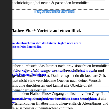
Benachrichtigung bei neuen & passenden Immobilien
Registrieren & Bestellen
Deine Flatbee Plus+ Vorteile auf einen Blick
Flatbee durchsucht für dich das Internet täglich nach neuen
.
provisionsfreien Immobilien
Flatbee durchsucht das Internet nach provisionsfreien Immobilie
und listet diese Wohnungsinserate übersichtlich, kompakt und
Du erhältst Zugriff auf die neuesten und am besten bewerteten Inserate
.
sowie alle Premium-Funktionen
tagesaktuell auf Flatbee.at. Dadurch sparst du dir kostbare Zeit,
musst nicht viele verschiedene Quellen nach deiner Wunsch-
Immobilie durchforsten und kannst alle Objekte direkt
miteinander vergleichen.
Nur mit dem Flatbee Plus+ Zugang erhältst du vollen Zugriff auf
die neuesten und am besten bewerteten Inserate und kannst alle
Der Immobilienvergleich-Algorithmus filtert dir die besten Schnäppchen
.
heraus
Portalfunktionen (Flatbee Immobilienvergleich-Algorithmus und
Preis-Barometer) uneingeschränkt nutzen.