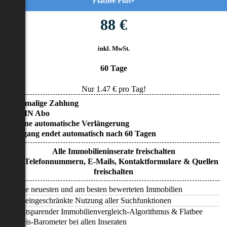
Flatbee Plus+
88 €
inkl. MwSt.
60 Tage
Nur
1.47
€ pro Tag!
• Einmalige Zahlung
• KEIN Abo
• Keine automatische Verlängerung
• Zugang endet automatisch nach 60 Tagen
Alle Immobilieninserate freischalten
Alle Telefonnummern, E-Mails, Kontaktformulare & Quellen
freischalten
Alle neuesten und am besten bewerteten Immobilien
Uneingeschränkte Nutzung aller Suchfunktionen
Zeitsparender Immobilienvergleich-Algorithmus & Flatbee
Preis-Barometer bei allen Inseraten