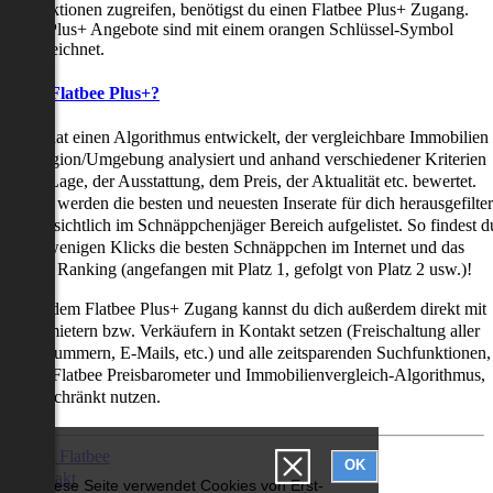
uchfunktionen zugreifen, benötigst du einen Flatbee Plus+ Zugang.
latbee Plus+ Angebote sind mit einem orangen Schlüssel-Symbol
ekennzeichnet.
as ist Flatbee Plus+?
latbee hat einen Algorithmus entwickelt, der vergleichbare Immobilien
iner Region/Umgebung analysiert und anhand verschiedener Kriterien
ie der Lage, der Ausstattung, dem Preis, der Aktualität etc. bewertet.
adurch werden die besten und neuesten Inserate für dich herausgefilter
nd übersichtlich im Schnäppchenjäger Bereich aufgelistet. So findest d
it nur wenigen Klicks die besten Schnäppchen im Internet und das
ogar als Ranking (angefangen mit Platz 1, gefolgt von Platz 2 usw.)!
ur mit dem Flatbee Plus+ Zugang kannst du dich außerdem direkt mit
en Vermietern bzw. Verkäufern in Kontakt setzen (Freischaltung aller
elefonnummern, E-Mails, etc.) und alle zeitsparenden Suchfunktionen,
ie den Flatbee Preisbarometer und Immobilienvergleich-Algorithmus,
neingeschränkt nutzen.
Über Flatbee
OK
Kontakt
Diese Seite verwendet Cookies von Erst-