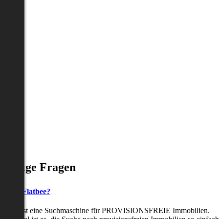
Häufige Fragen
as ist Flatbee?
Flatbee ist eine Suchmaschine für PROVISIONSFREIE Immobilien.