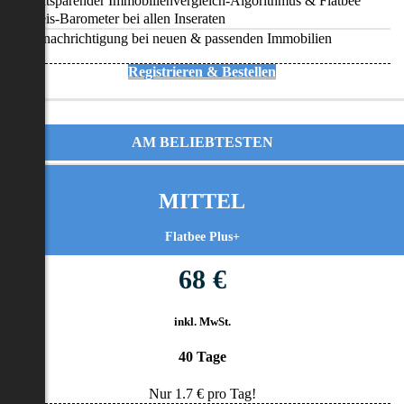
Zeitsparender Immobilienvergleich-Algorithmus & Flatbee
Preis-Barometer bei allen Inseraten
Benachrichtigung bei neuen & passenden Immobilien
Registrieren & Bestellen
AM BELIEBTESTEN
MITTEL
Flatbee Plus+
68 €
inkl. MwSt.
40 Tage
Nur
1.7
€ pro Tag!