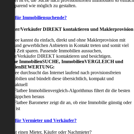
nser Ziel ist es, die Suche nach provisionsfreien Immobilien so einfach
nd zeitsparend wie möglich zu gestalten.
Vorteile für Immobiliensuchende?
Viermieter/Verkäufer DIREKT kontaktieren und Maklerprovision
sparen:
it Flatbee kannst du einfach, direkt und ohne Maklerprovision mit
rivaten und gewerblichen Anbietern in Kontakt treten und somit viel
eld und Zeit sparen. Passende Immobilien aussuchen,
ermieter/Verkäufer DIREKT kontaktieren und besichtigen.
All-in-one ImmobilienSUCHE, ImmobilienVERGLEICH und
ImmobilienBEWERTUNG:
Flatbee durchsucht das Internet laufend nach provisionsfreien
Immobilien und bündelt diese übersichtlich, kompakt und
tagesaktuell
Der Flatbee Immobilienvergleich-Algorithmus filtert dir die besten
Schnäppchen heraus
Der Flatbee Barometer zeigt dir an, ob eine Immobilie günstig oder
teuer ist
Vorteile für Vermieter und Verkäufer?
u suchst einen Mieter, Käufer oder Nachmieter?