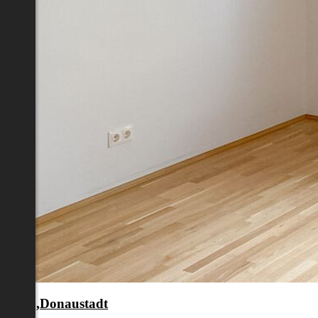
en 22.,Donaustadt