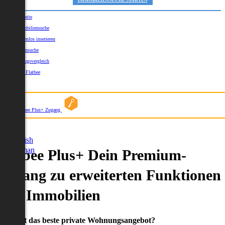
IMMOBILIENSUCHE STARTEN
Startseite
Immobiliensuche
Kostenlos inserieren
Kartensuche
Umzugsvergleich
Über Flatbee
Blog
Flatbee Plus+ Zugang
German
English
German
Flatbee Plus+ Dein Premium-
Zugang zu erweiterten Funktionen
und Immobilien
Du willst das beste private Wohnungsangebot?