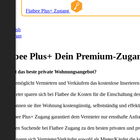
Flatbee Plus+ Zugang
German
English
German
Flatbee Plus+ Dein Premium-Zugan
Du willst das beste private Wohnungsangebot?
latbee ermöglicht Vermietern und Verkäufern das kostenlose Inseriere
ie Anbieter sparen sich bei Flatbee die Kosten für die Einschaltung de
aher können sie ihre Wohnung kostengünstig, selbstständig und effekti
er Flatbee Plus+ Zugang garantiert dem Vermieter nur ernsthafte Anfr
o erhalten Suchende bei Flatbee Zugang zu den besten privaten und pr
ei uns sparen sich Vermieter/Verkäufer sowohl als Mieter/Käufer die k