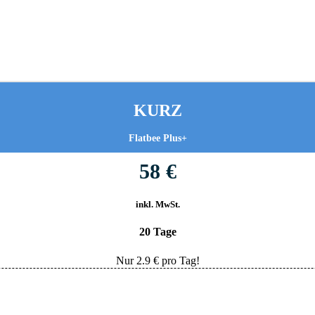
KURZ
Flatbee Plus+
58 €
inkl. MwSt.
20 Tage
Nur
2.9
€ pro Tag!