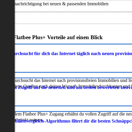
Benachrichtigung bei neuen & passenden Immobilien
Deine Flatbee Plus+ Vorteile auf einen Blick
atbee durchsucht für dich das Internet täglich nach neuen provisi
latbee durchsucht das Internet nach provisionsfreien Immobilien und lis
erschiedene Quellen nach deiner Wunsch-Immobilie durchforsten und ka
 erhältst Zugriff auf die neuesten und am besten bewerteten Inse
ur mit dem Flatbee Plus+ Zugang erhältst du vollen Zugriff auf die ne
neingeschränkt nutzen.
r Immobilienvergleich-Algorithmus filtert dir die besten Schnäpp