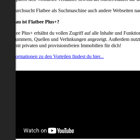
udem durchsucht Flatbee als Suchmaschine auch andere Webseiten nac
Was genau ist Flatbee Plus+?
it Flatbee Plus+ erhältst du vollen Zugriff auf alle Inhalte und Funkt
elefonnummern, Quellen und Verlinkungen angezeigt. Außerdem nutzt d
nserate mit privaten und provisionsfreien Immobilien für dich!
ehr Informationen zu den Vorteilen findest du hier...