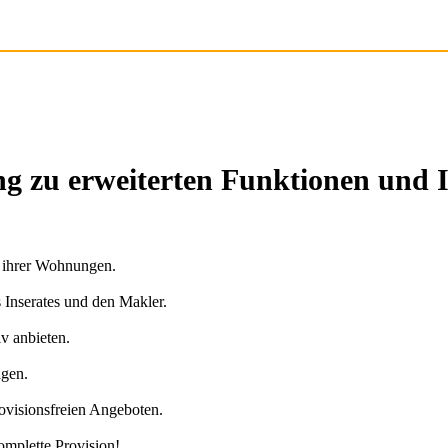
g zu erweiterten Funktionen und 
n ihrer Wohnungen.
s Inserates und den Makler.
v anbieten.
agen.
ovisionsfreien Angeboten.
omplette Provision!