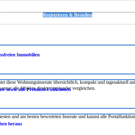
Registrieren & Bestellen
onsfreien Immobilien
tet diese Wohnungsinserate übersichtlich, kompakt und tagesaktuell auf 
nnst alle Objekte direkt miteinander vergleichen.
rate sowie alle Premium-Funktionen
uesten und am besten bewerteten Inserate und kannst alle Portalfunkti
chen heraus