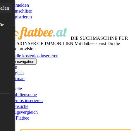
Anmelden
ießen
Wunschliste
Registrieren
für
DIE SUCHMASCHINE FÜR
PROVISIONSFREIE IMMOBILIEN
Mit flatbee sparst Du die
gesamte provision
Immobilie kostenlos inserieren
Toggle navigation
German
English
German
Startseite
Immobiliensuche
Kostenlos inserieren
Kartensuche
Umzugsvergleich
Über Flatbee
Blog