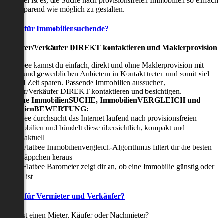
nser Ziel ist es, die Suche nach provisionsfreien Immobilien so einfach
nd zeitsparend wie möglich zu gestalten.
Vorteile für Immobiliensuchende?
Viermieter/Verkäufer DIREKT kontaktieren und Maklerprovision
sparen:
it Flatbee kannst du einfach, direkt und ohne Maklerprovision mit
rivaten und gewerblichen Anbietern in Kontakt treten und somit viel
eld und Zeit sparen. Passende Immobilien aussuchen,
ermieter/Verkäufer DIREKT kontaktieren und besichtigen.
All-in-one ImmobilienSUCHE, ImmobilienVERGLEICH und
ImmobilienBEWERTUNG:
Flatbee durchsucht das Internet laufend nach provisionsfreien
Immobilien und bündelt diese übersichtlich, kompakt und
tagesaktuell
Der Flatbee Immobilienvergleich-Algorithmus filtert dir die besten
Schnäppchen heraus
Der Flatbee Barometer zeigt dir an, ob eine Immobilie günstig oder
teuer ist
Vorteile für Vermieter und Verkäufer?
u suchst einen Mieter, Käufer oder Nachmieter?