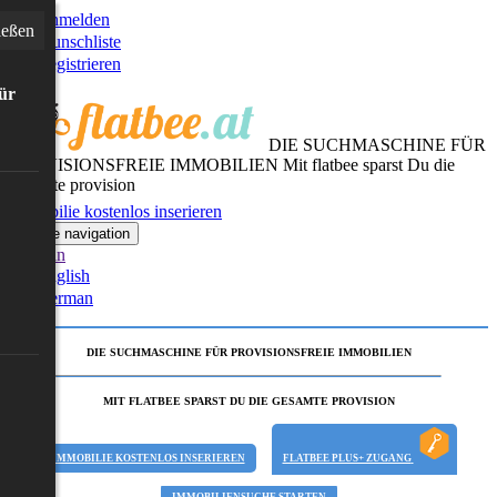
Anmelden
ießen
Wunschliste
Registrieren
für
DIE SUCHMASCHINE FÜR
PROVISIONSFREIE IMMOBILIEN
Mit flatbee sparst Du die
gesamte provision
Immobilie kostenlos inserieren
Toggle navigation
German
English
German
DIE SUCHMASCHINE FÜR PROVISIONSFREIE IMMOBILIEN
MIT FLATBEE SPARST DU DIE GESAMTE PROVISION
IMMOBILIE KOSTENLOS INSERIEREN
FLATBEE PLUS+ ZUGANG