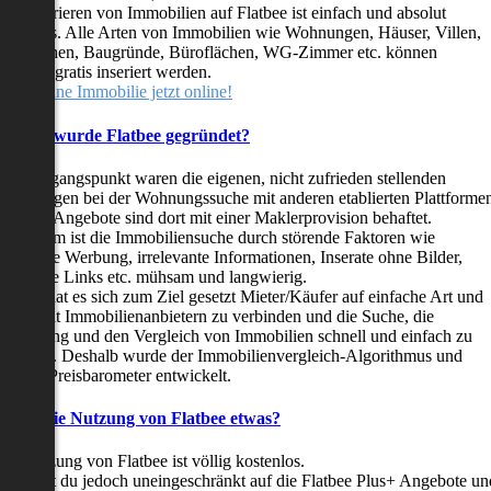
as Inserieren von Immobilien auf Flatbee ist einfach und absolut
ostenlos. Alle Arten von Immobilien wie Wohnungen, Häuser, Villen,
arkflächen, Baugründe, Büroflächen, WG-Zimmer etc. können
ederzeit gratis inseriert werden.
telle deine Immobilie jetzt online!
Warum wurde Flatbee gegründet?
er Ausgangspunkt waren die eigenen, nicht zufrieden stellenden
rfahrungen bei der Wohnungssuche mit anderen etablierten Plattforme
ast alle Angebote sind dort mit einer Maklerprovision behaftet.
ußerdem ist die Immobiliensuche durch störende Faktoren wie
linkende Werbung, irrelevante Informationen, Inserate ohne Bilder,
nzählige Links etc. mühsam und langwierig.
latbee hat es sich zum Ziel gesetzt Mieter/Käufer auf einfache Art und
eise mit Immobilienanbietern zu verbinden und die Suche, die
ewertung und den Vergleich von Immobilien schnell und einfach zu
estalten. Deshalb wurde der Immobilienvergleich-Algorithmus und
latbee-Preisbarometer entwickelt.
Kostet die Nutzung von Flatbee etwas?
ie Nutzung von Flatbee ist völlig kostenlos.
öchtest du jedoch uneingeschränkt auf die Flatbee Plus+ Angebote un