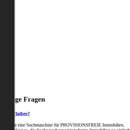
Häufige Fragen
as ist Flatbee?
Flatbee ist eine Suchmaschine für PROVISIONSFREIE Immobilien.