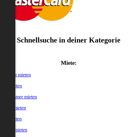
Schnellsuche in deiner Kategorie
Miete:
Wohnung mieten
Haus mieten
WG-Zimmer mieten
Garage mieten
Büro mieten
urzzeitmieten