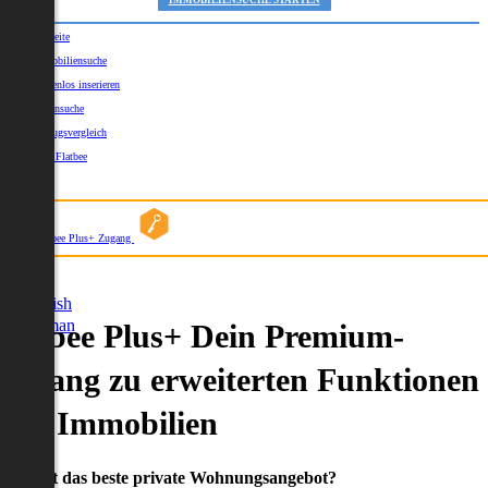
IMMOBILIENSUCHE STARTEN
Startseite
Immobiliensuche
Kostenlos inserieren
Kartensuche
Umzugsvergleich
Über Flatbee
Blog
Flatbee Plus+ Zugang
German
English
German
Flatbee Plus+ Dein Premium-
Zugang zu erweiterten Funktionen
und Immobilien
Du willst das beste private Wohnungsangebot?