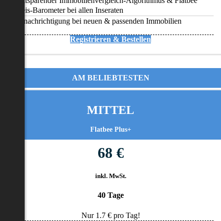
Zeitsparender Immobilienvergleich-Algorithmus & Flatbee
Preis-Barometer bei allen Inseraten
Benachrichtigung bei neuen & passenden Immobilien
Registrieren & Bestellen
AM BELIEBTESTEN
MITTEL
Flatbee Plus+
68 €
inkl. MwSt.
40 Tage
Nur
1.7
€ pro Tag!