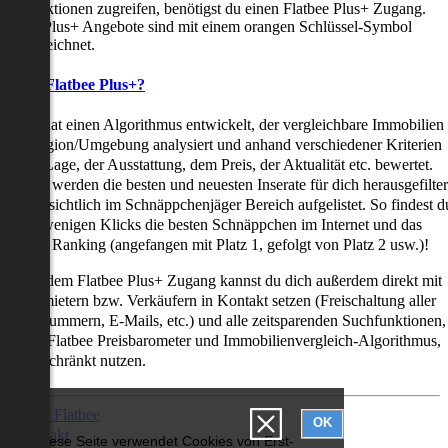
uchfunktionen zugreifen, benötigst du einen Flatbee Plus+ Zugang.
latbee Plus+ Angebote sind mit einem orangen Schlüssel-Symbol
ekennzeichnet.
as ist Flatbee Plus+?
latbee hat einen Algorithmus entwickelt, der vergleichbare Immobilien
iner Region/Umgebung analysiert und anhand verschiedener Kriterien
ie der Lage, der Ausstattung, dem Preis, der Aktualität etc. bewertet.
adurch werden die besten und neuesten Inserate für dich herausgefilter
nd übersichtlich im Schnäppchenjäger Bereich aufgelistet. So findest d
it nur wenigen Klicks die besten Schnäppchen im Internet und das
ogar als Ranking (angefangen mit Platz 1, gefolgt von Platz 2 usw.)!
ur mit dem Flatbee Plus+ Zugang kannst du dich außerdem direkt mit
en Vermietern bzw. Verkäufern in Kontakt setzen (Freischaltung aller
elefonnummern, E-Mails, etc.) und alle zeitsparenden Suchfunktionen,
ie den Flatbee Preisbarometer und Immobilienvergleich-Algorithmus,
neingeschränkt nutzen.
Über Flatbee
OK
Kontakt
Diese Seite verwendet Cookies von Erst-