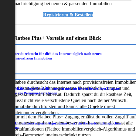
Benachrichtigung bei neuen & passenden Immobilien
Registrieren & Bestellen
Deine Flatbee Plus+ Vorteile auf einen Blick
Flatbee durchsucht für dich das Internet täglich nach neuen
.
provisionsfreien Immobilien
Flatbee durchsucht das Internet nach provisionsfreien Immobilie
und listet diese Wohnungsinserate übersichtlich, kompakt und
Du erhältst Zugriff auf die neuesten und am besten bewerteten Inserate
.
sowie alle Premium-Funktionen
tagesaktuell auf Flatbee.at. Dadurch sparst du dir kostbare Zeit,
musst nicht viele verschiedene Quellen nach deiner Wunsch-
Immobilie durchforsten und kannst alle Objekte direkt
miteinander vergleichen.
Nur mit dem Flatbee Plus+ Zugang erhältst du vollen Zugriff auf
die neuesten und am besten bewerteten Inserate und kannst alle
Der Immobilienvergleich-Algorithmus filtert dir die besten Schnäppchen
.
heraus
Portalfunktionen (Flatbee Immobilienvergleich-Algorithmus und
Preis-Barometer) uneingeschränkt nutzen.