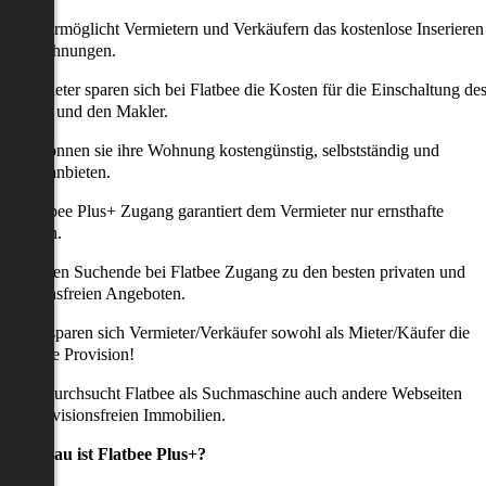
latbee ermöglicht Vermietern und Verkäufern das kostenlose Inserieren
ihrer Wohnungen.
ie Anbieter sparen sich bei Flatbee die Kosten für die Einschaltung de
nserates und den Makler.
aher können sie ihre Wohnung kostengünstig, selbstständig und
ffektiv anbieten.
er Flatbee Plus+ Zugang garantiert dem Vermieter nur ernsthafte
Anfragen.
o erhalten Suchende bei Flatbee Zugang zu den besten privaten und
rovisionsfreien Angeboten.
ei uns sparen sich Vermieter/Verkäufer sowohl als Mieter/Käufer die
omplette Provision!
udem durchsucht Flatbee als Suchmaschine auch andere Webseiten
ach provisionsfreien Immobilien.
Was genau ist Flatbee Plus+?