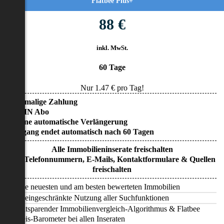
Flatbee Plus+
88 €
inkl. MwSt.
60 Tage
Nur
1.47
€ pro Tag!
• Einmalige Zahlung
• KEIN Abo
• Keine automatische Verlängerung
• Zugang endet automatisch nach 60 Tagen
Alle Immobilieninserate freischalten
Alle Telefonnummern, E-Mails, Kontaktformulare & Quellen
freischalten
Alle neuesten und am besten bewerteten Immobilien
Uneingeschränkte Nutzung aller Suchfunktionen
Zeitsparender Immobilienvergleich-Algorithmus & Flatbee
Preis-Barometer bei allen Inseraten