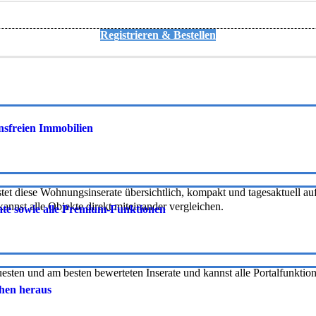
Registrieren & Bestellen
onsfreien Immobilien
tet diese Wohnungsinserate übersichtlich, kompakt und tagesaktuell auf 
nnst alle Objekte direkt miteinander vergleichen.
rate sowie alle Premium-Funktionen
uesten und am besten bewerteten Inserate und kannst alle Portalfunkti
chen heraus