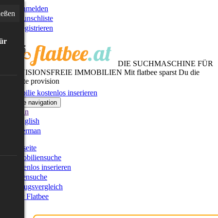
Anmelden
ießen
Wunschliste
Registrieren
für
DIE SUCHMASCHINE FÜR
PROVISIONSFREIE IMMOBILIEN
Mit flatbee sparst Du die
gesamte provision
Immobilie kostenlos inserieren
Toggle navigation
German
English
German
Startseite
Immobiliensuche
Kostenlos inserieren
Kartensuche
Umzugsvergleich
Über Flatbee
Blog