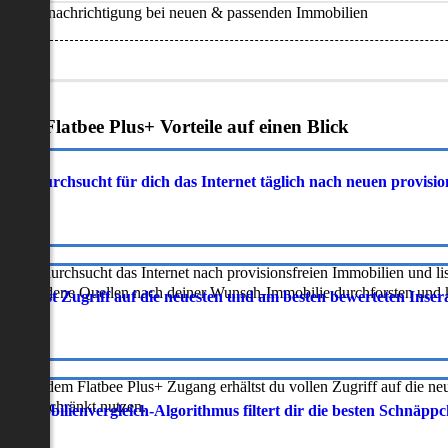
Benachrichtigung bei neuen & passenden Immobilien
Deine Flatbee Plus+ Vorteile auf einen Blick
atbee durchsucht für dich das Internet täglich nach neuen provisi
latbee durchsucht das Internet nach provisionsfreien Immobilien und lis
erschiedene Quellen nach deiner Wunsch-Immobilie durchforsten und ka
 erhältst Zugriff auf die neuesten und am besten bewerteten Inse
ur mit dem Flatbee Plus+ Zugang erhältst du vollen Zugriff auf die ne
neingeschränkt nutzen.
r Immobilienvergleich-Algorithmus filtert dir die besten Schnäpp