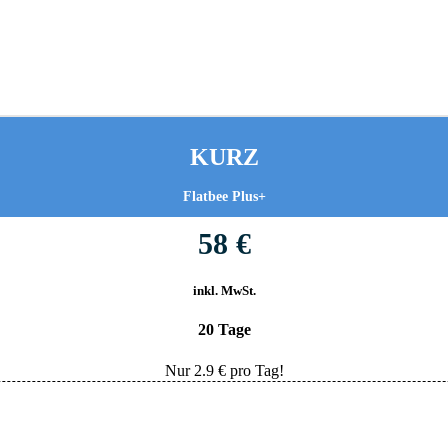
KURZ
Flatbee Plus+
58 €
inkl. MwSt.
20 Tage
Nur
2.9
€ pro Tag!