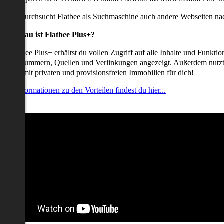
udem durchsucht Flatbee als Suchmaschine auch andere Webseiten nac
Was genau ist Flatbee Plus+?
it Flatbee Plus+ erhältst du vollen Zugriff auf alle Inhalte und Funkt
elefonnummern, Quellen und Verlinkungen angezeigt. Außerdem nutzt d
nserate mit privaten und provisionsfreien Immobilien für dich!
ehr Informationen zu den Vorteilen findest du hier...