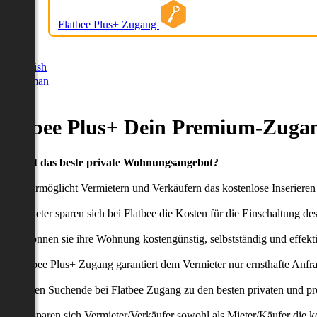
Flatbee Plus+ Zugang
German
English
German
Flatbee Plus+ Dein Premium-Zugan
Du willst das beste private Wohnungsangebot?
latbee ermöglicht Vermietern und Verkäufern das kostenlose Inseriere
ie Anbieter sparen sich bei Flatbee die Kosten für die Einschaltung de
aher können sie ihre Wohnung kostengünstig, selbstständig und effekti
er Flatbee Plus+ Zugang garantiert dem Vermieter nur ernsthafte Anfr
o erhalten Suchende bei Flatbee Zugang zu den besten privaten und pr
ei uns sparen sich Vermieter/Verkäufer sowohl als Mieter/Käufer die k