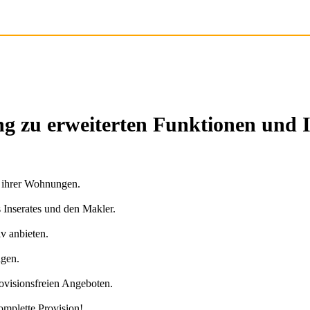
g zu erweiterten Funktionen und 
n ihrer Wohnungen.
s Inserates und den Makler.
v anbieten.
agen.
ovisionsfreien Angeboten.
omplette Provision!