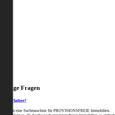
Häufige Fragen
as ist Flatbee?
Flatbee ist eine Suchmaschine für PROVISIONSFREIE Immobilien.