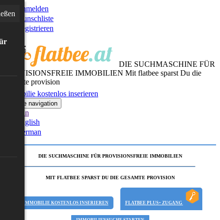
Anmelden
ießen
Wunschliste
Registrieren
für
DIE SUCHMASCHINE FÜR
PROVISIONSFREIE IMMOBILIEN
Mit flatbee sparst Du die
gesamte provision
Immobilie kostenlos inserieren
Toggle navigation
German
English
German
DIE SUCHMASCHINE FÜR PROVISIONSFREIE IMMOBILIEN
MIT FLATBEE SPARST DU DIE GESAMTE PROVISION
IMMOBILIE KOSTENLOS INSERIEREN
FLATBEE PLUS+ ZUGANG