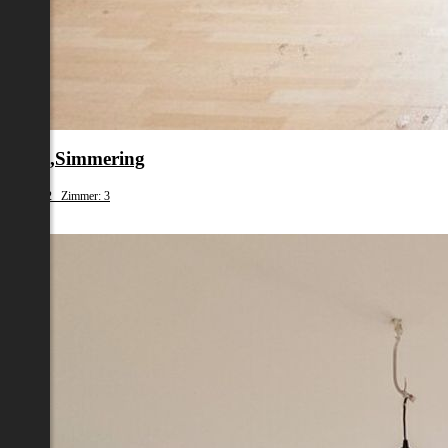
en 11.,Simmering
fläche: 62 Zimmer: 3
79 000