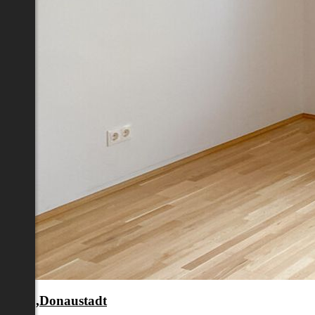
en 22.,Donaustadt