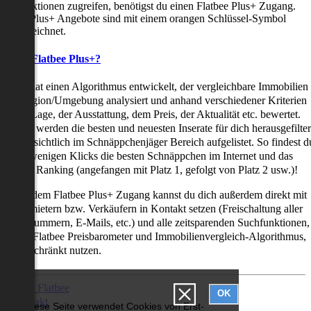
uchfunktionen zugreifen, benötigst du einen Flatbee Plus+ Zugang.
latbee Plus+ Angebote sind mit einem orangen Schlüssel-Symbol
ekennzeichnet.
as ist Flatbee Plus+?
latbee hat einen Algorithmus entwickelt, der vergleichbare Immobilien
iner Region/Umgebung analysiert und anhand verschiedener Kriterien
ie der Lage, der Ausstattung, dem Preis, der Aktualität etc. bewertet.
adurch werden die besten und neuesten Inserate für dich herausgefilter
nd übersichtlich im Schnäppchenjäger Bereich aufgelistet. So findest d
it nur wenigen Klicks die besten Schnäppchen im Internet und das
ogar als Ranking (angefangen mit Platz 1, gefolgt von Platz 2 usw.)!
ur mit dem Flatbee Plus+ Zugang kannst du dich außerdem direkt mit
en Vermietern bzw. Verkäufern in Kontakt setzen (Freischaltung aller
elefonnummern, E-Mails, etc.) und alle zeitsparenden Suchfunktionen,
ie den Flatbee Preisbarometer und Immobilienvergleich-Algorithmus,
neingeschränkt nutzen.
Über Flatbee
OK
Kontakt
Diese Seite verwendet Cookies von Erst-