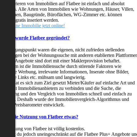
as Inserieren von Immobilien auf Flatbee ist einfach und absolut
ostenlos. Alle Arten von Immobilien wie Wohnungen, Häuser, Villen,
arkflächen, Baugründe, Büroflächen, WG-Zimmer etc. können
ederzeit gratis inseriert werden.
telle deine Immobilie jetzt online!
Warum wurde Flatbee gegründet?
er Ausgangspunkt waren die eigenen, nicht zufrieden stellenden
rfahrungen bei der Wohnungssuche mit anderen etablierten Plattforme
ast alle Angebote sind dort mit einer Maklerprovision behaftet.
ußerdem ist die Immobiliensuche durch störende Faktoren wie
linkende Werbung, irrelevante Informationen, Inserate ohne Bilder,
nzählige Links etc. mühsam und langwierig.
latbee hat es sich zum Ziel gesetzt Mieter/Käufer auf einfache Art und
eise mit Immobilienanbietern zu verbinden und die Suche, die
ewertung und den Vergleich von Immobilien schnell und einfach zu
estalten. Deshalb wurde der Immobilienvergleich-Algorithmus und
latbee-Preisbarometer entwickelt.
Kostet die Nutzung von Flatbee etwas?
ie Nutzung von Flatbee ist völlig kostenlos.
öchtest du jedoch uneingeschränkt auf die Flatbee Plus+ Angebote un