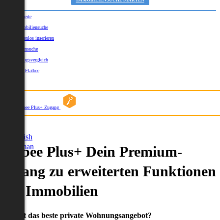
IMMOBILIENSUCHE STARTEN
Startseite
Immobiliensuche
Kostenlos inserieren
Kartensuche
Umzugsvergleich
Über Flatbee
Blog
Flatbee Plus+ Zugang
German
English
German
Flatbee Plus+ Dein Premium-
Zugang zu erweiterten Funktionen
und Immobilien
Du willst das beste private Wohnungsangebot?