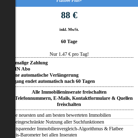
Flatbee Plus+
88 €
inkl. MwSt.
60 Tage
Nur
1.47
€ pro Tag!
• Einmalige Zahlung
• KEIN Abo
• Keine automatische Verlängerung
• Zugang endet automatisch nach 60 Tagen
Alle Immobilieninserate freischalten
Alle Telefonnummern, E-Mails, Kontaktformulare & Quellen
freischalten
Alle neuesten und am besten bewerteten Immobilien
Uneingeschränkte Nutzung aller Suchfunktionen
Zeitsparender Immobilienvergleich-Algorithmus & Flatbee
Preis-Barometer bei allen Inseraten