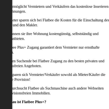
latbee ermöglicht Vermietern und Verkäufern das kostenlose Inserieren
ihrer Wohnungen.
ie Anbieter sparen sich bei Flatbee die Kosten für die Einschaltung de
nserates und den Makler.
aher können sie ihre Wohnung kostengünstig, selbstständig und
ffektiv anbieten.
er Flatbee Plus+ Zugang garantiert dem Vermieter nur ernsthafte
Anfragen.
o erhalten Suchende bei Flatbee Zugang zu den besten privaten und
rovisionsfreien Angeboten.
ei uns sparen sich Vermieter/Verkäufer sowohl als Mieter/Käufer die
omplette Provision!
udem durchsucht Flatbee als Suchmaschine auch andere Webseiten
ach provisionsfreien Immobilien.
Was genau ist Flatbee Plus+?