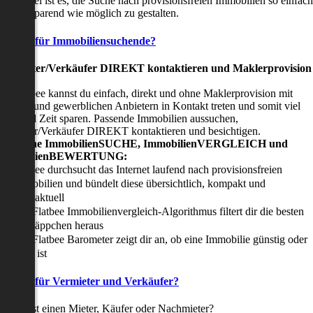
nser Ziel ist es, die Suche nach provisionsfreien Immobilien so einfach
nd zeitsparend wie möglich zu gestalten.
Vorteile für Immobiliensuchende?
Viermieter/Verkäufer DIREKT kontaktieren und Maklerprovision
sparen:
it Flatbee kannst du einfach, direkt und ohne Maklerprovision mit
rivaten und gewerblichen Anbietern in Kontakt treten und somit viel
eld und Zeit sparen. Passende Immobilien aussuchen,
ermieter/Verkäufer DIREKT kontaktieren und besichtigen.
All-in-one ImmobilienSUCHE, ImmobilienVERGLEICH und
ImmobilienBEWERTUNG:
Flatbee durchsucht das Internet laufend nach provisionsfreien
Immobilien und bündelt diese übersichtlich, kompakt und
tagesaktuell
Der Flatbee Immobilienvergleich-Algorithmus filtert dir die besten
Schnäppchen heraus
Der Flatbee Barometer zeigt dir an, ob eine Immobilie günstig oder
teuer ist
Vorteile für Vermieter und Verkäufer?
u suchst einen Mieter, Käufer oder Nachmieter?