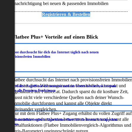
Benachrichtigung bei neuen & passenden Immobilien
Registrieren & Bestellen
Deine Flatbee Plus+ Vorteile auf einen Blick
Flatbee durchsucht für dich das Internet täglich nach neuen
.
provisionsfreien Immobilien
Flatbee durchsucht das Internet nach provisionsfreien Immobilie
und listet diese Wohnungsinserate übersichtlich, kompakt und
Du erhältst Zugriff auf die neuesten und am besten bewerteten Inserate
.
sowie alle Premium-Funktionen
tagesaktuell auf Flatbee.at. Dadurch sparst du dir kostbare Zeit,
musst nicht viele verschiedene Quellen nach deiner Wunsch-
Immobilie durchforsten und kannst alle Objekte direkt
miteinander vergleichen.
Nur mit dem Flatbee Plus+ Zugang erhältst du vollen Zugriff auf
die neuesten und am besten bewerteten Inserate und kannst alle
Der Immobilienvergleich-Algorithmus filtert dir die besten Schnäppchen
.
heraus
Portalfunktionen (Flatbee Immobilienvergleich-Algorithmus und
Preis-Barometer) uneingeschränkt nutzen.