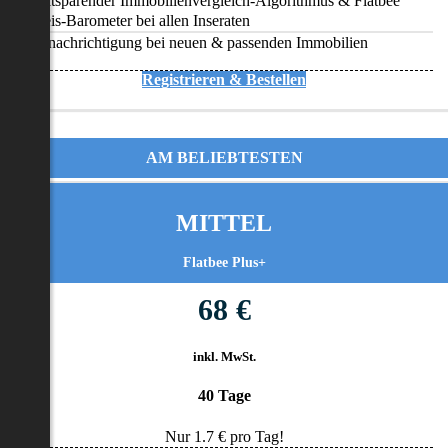
Zeitsparender Immobilienvergleich-Algorithmus & Flatbee
Preis-Barometer bei allen Inseraten
Benachrichtigung bei neuen & passenden Immobilien
Registrieren & Bestellen
AM BELIEBTESTEN
MITTEL
Flatbee Plus+
68 €
inkl. MwSt.
40 Tage
Nur
1.7
€ pro Tag!