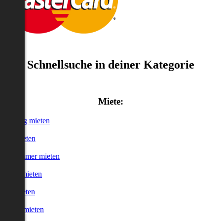
Schnellsuche in deiner Kategorie
Miete:
Wohnung mieten
Haus mieten
WG-Zimmer mieten
Garage mieten
Büro mieten
urzzeitmieten