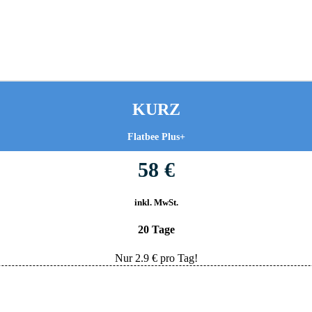
KURZ
Flatbee Plus+
58 €
inkl. MwSt.
20 Tage
Nur
2.9
€ pro Tag!