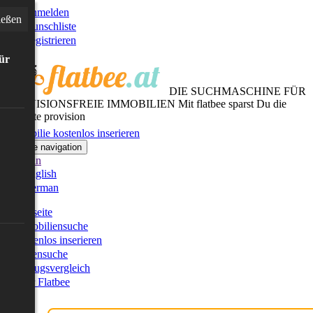
Anmelden
ießen
Wunschliste
Registrieren
für
DIE SUCHMASCHINE FÜR
PROVISIONSFREIE IMMOBILIEN
Mit flatbee sparst Du die
gesamte provision
Immobilie kostenlos inserieren
Toggle navigation
German
English
German
Startseite
Immobiliensuche
Kostenlos inserieren
Kartensuche
Umzugsvergleich
Über Flatbee
Blog