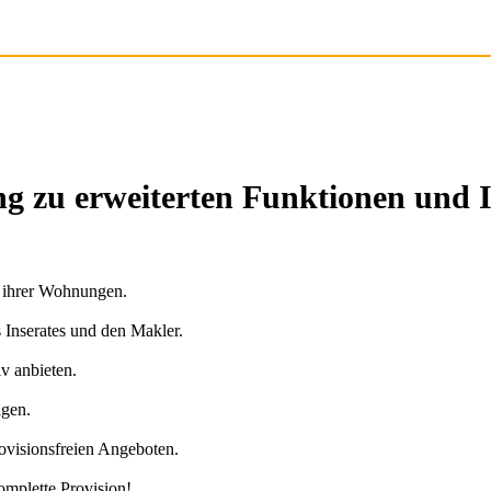
g zu erweiterten Funktionen und 
n ihrer Wohnungen.
s Inserates und den Makler.
v anbieten.
agen.
ovisionsfreien Angeboten.
omplette Provision!