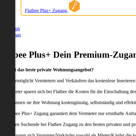
Flatbee Plus+ Zugang
German
English
German
Flatbee Plus+ Dein Premium-Zugan
Du willst das beste private Wohnungsangebot?
latbee ermöglicht Vermietern und Verkäufern das kostenlose Inseriere
ie Anbieter sparen sich bei Flatbee die Kosten für die Einschaltung de
aher können sie ihre Wohnung kostengünstig, selbstständig und effekti
er Flatbee Plus+ Zugang garantiert dem Vermieter nur ernsthafte Anfr
o erhalten Suchende bei Flatbee Zugang zu den besten privaten und pr
ei uns sparen sich Vermieter/Verkäufer sowohl als Mieter/Käufer die k