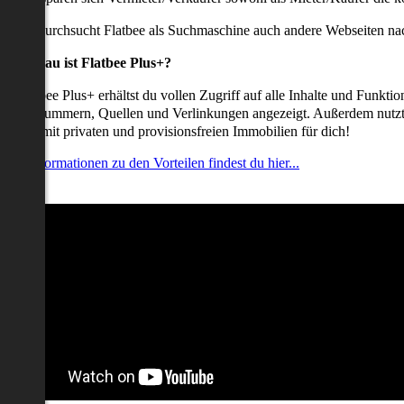
udem durchsucht Flatbee als Suchmaschine auch andere Webseiten nac
Was genau ist Flatbee Plus+?
it Flatbee Plus+ erhältst du vollen Zugriff auf alle Inhalte und Funkt
elefonnummern, Quellen und Verlinkungen angezeigt. Außerdem nutzt d
nserate mit privaten und provisionsfreien Immobilien für dich!
ehr Informationen zu den Vorteilen findest du hier...