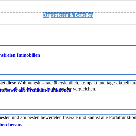
Registrieren & Bestellen
onsfreien Immobilien
tet diese Wohnungsinserate übersichtlich, kompakt und tagesaktuell auf 
nnst alle Objekte direkt miteinander vergleichen.
rate sowie alle Premium-Funktionen
uesten und am besten bewerteten Inserate und kannst alle Portalfunkti
chen heraus