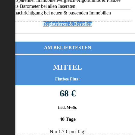
Zeitsparender Immobilienvergleich-Algorithmus & Flatbee
Preis-Barometer bei allen Inseraten
Benachrichtigung bei neuen & passenden Immobilien
Registrieren & Bestellen
AM BELIEBTESTEN
MITTEL
Flatbee Plus+
68 €
inkl. MwSt.
40 Tage
Nur
1.7
€ pro Tag!