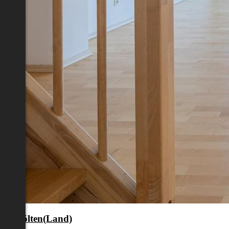
nkt Pölten(Land)