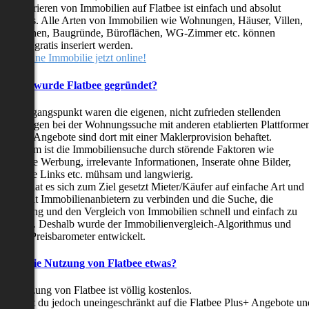
as Inserieren von Immobilien auf Flatbee ist einfach und absolut
ostenlos. Alle Arten von Immobilien wie Wohnungen, Häuser, Villen,
arkflächen, Baugründe, Büroflächen, WG-Zimmer etc. können
ederzeit gratis inseriert werden.
telle deine Immobilie jetzt online!
Warum wurde Flatbee gegründet?
er Ausgangspunkt waren die eigenen, nicht zufrieden stellenden
rfahrungen bei der Wohnungssuche mit anderen etablierten Plattforme
ast alle Angebote sind dort mit einer Maklerprovision behaftet.
ußerdem ist die Immobiliensuche durch störende Faktoren wie
linkende Werbung, irrelevante Informationen, Inserate ohne Bilder,
nzählige Links etc. mühsam und langwierig.
latbee hat es sich zum Ziel gesetzt Mieter/Käufer auf einfache Art und
eise mit Immobilienanbietern zu verbinden und die Suche, die
ewertung und den Vergleich von Immobilien schnell und einfach zu
estalten. Deshalb wurde der Immobilienvergleich-Algorithmus und
latbee-Preisbarometer entwickelt.
Kostet die Nutzung von Flatbee etwas?
ie Nutzung von Flatbee ist völlig kostenlos.
öchtest du jedoch uneingeschränkt auf die Flatbee Plus+ Angebote un