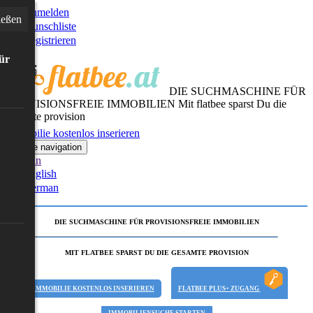
Anmelden
ießen
Wunschliste
Registrieren
für
DIE SUCHMASCHINE FÜR
PROVISIONSFREIE IMMOBILIEN
Mit flatbee sparst Du die
gesamte provision
Immobilie kostenlos inserieren
Toggle navigation
German
English
German
DIE SUCHMASCHINE FÜR PROVISIONSFREIE IMMOBILIEN
MIT FLATBEE SPARST DU DIE GESAMTE PROVISION
IMMOBILIE KOSTENLOS INSERIEREN
FLATBEE PLUS+ ZUGANG