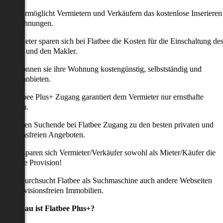
latbee ermöglicht Vermietern und Verkäufern das kostenlose Inserieren
ihrer Wohnungen.
ie Anbieter sparen sich bei Flatbee die Kosten für die Einschaltung de
nserates und den Makler.
aher können sie ihre Wohnung kostengünstig, selbstständig und
ffektiv anbieten.
er Flatbee Plus+ Zugang garantiert dem Vermieter nur ernsthafte
Anfragen.
o erhalten Suchende bei Flatbee Zugang zu den besten privaten und
rovisionsfreien Angeboten.
ei uns sparen sich Vermieter/Verkäufer sowohl als Mieter/Käufer die
omplette Provision!
udem durchsucht Flatbee als Suchmaschine auch andere Webseiten
ach provisionsfreien Immobilien.
Was genau ist Flatbee Plus+?