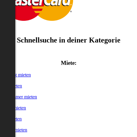
Schnellsuche in deiner Kategorie
Miete:
Wohnung mieten
Haus mieten
WG-Zimmer mieten
Garage mieten
Büro mieten
urzzeitmieten