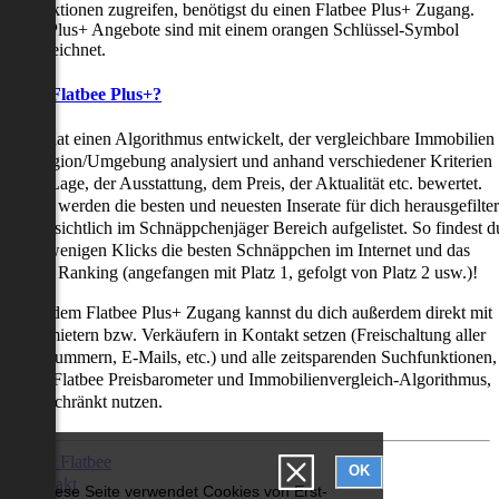
uchfunktionen zugreifen, benötigst du einen Flatbee Plus+ Zugang.
latbee Plus+ Angebote sind mit einem orangen Schlüssel-Symbol
ekennzeichnet.
as ist Flatbee Plus+?
latbee hat einen Algorithmus entwickelt, der vergleichbare Immobilien
iner Region/Umgebung analysiert und anhand verschiedener Kriterien
ie der Lage, der Ausstattung, dem Preis, der Aktualität etc. bewertet.
adurch werden die besten und neuesten Inserate für dich herausgefilter
nd übersichtlich im Schnäppchenjäger Bereich aufgelistet. So findest d
it nur wenigen Klicks die besten Schnäppchen im Internet und das
ogar als Ranking (angefangen mit Platz 1, gefolgt von Platz 2 usw.)!
ur mit dem Flatbee Plus+ Zugang kannst du dich außerdem direkt mit
en Vermietern bzw. Verkäufern in Kontakt setzen (Freischaltung aller
elefonnummern, E-Mails, etc.) und alle zeitsparenden Suchfunktionen,
ie den Flatbee Preisbarometer und Immobilienvergleich-Algorithmus,
neingeschränkt nutzen.
Über Flatbee
OK
Kontakt
Diese Seite verwendet Cookies von Erst-