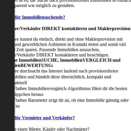
nser Ziel ist es, die Suche nach provisionsfreien Immobilien so einfach
nd zeitsparend wie möglich zu gestalten.
Vorteile für Immobiliensuchende?
Viermieter/Verkäufer DIREKT kontaktieren und Maklerprovision
sparen:
it Flatbee kannst du einfach, direkt und ohne Maklerprovision mit
rivaten und gewerblichen Anbietern in Kontakt treten und somit viel
eld und Zeit sparen. Passende Immobilien aussuchen,
ermieter/Verkäufer DIREKT kontaktieren und besichtigen.
All-in-one ImmobilienSUCHE, ImmobilienVERGLEICH und
ImmobilienBEWERTUNG:
Flatbee durchsucht das Internet laufend nach provisionsfreien
Immobilien und bündelt diese übersichtlich, kompakt und
tagesaktuell
Der Flatbee Immobilienvergleich-Algorithmus filtert dir die besten
Schnäppchen heraus
Der Flatbee Barometer zeigt dir an, ob eine Immobilie günstig oder
teuer ist
Vorteile für Vermieter und Verkäufer?
u suchst einen Mieter, Käufer oder Nachmieter?