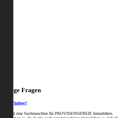
Häufige Fragen
as ist Flatbee?
Flatbee ist eine Suchmaschine für PROVISIONSFREIE Immobilien.