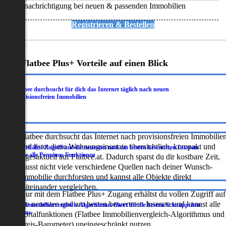
Benachrichtigung bei neuen & passenden Immobilien
Registrieren & Bestellen
Deine Flatbee Plus+ Vorteile auf einen Blick
Flatbee durchsucht für dich das Internet täglich nach neuen
.
provisionsfreien Immobilien
Flatbee durchsucht das Internet nach provisionsfreien Immobilie
und listet diese Wohnungsinserate übersichtlich, kompakt und
Du erhältst Zugriff auf die neuesten und am besten bewerteten Inserate
.
sowie alle Premium-Funktionen
tagesaktuell auf Flatbee.at. Dadurch sparst du dir kostbare Zeit,
musst nicht viele verschiedene Quellen nach deiner Wunsch-
Immobilie durchforsten und kannst alle Objekte direkt
miteinander vergleichen.
Nur mit dem Flatbee Plus+ Zugang erhältst du vollen Zugriff auf
die neuesten und am besten bewerteten Inserate und kannst alle
Der Immobilienvergleich-Algorithmus filtert dir die besten Schnäppchen
.
heraus
Portalfunktionen (Flatbee Immobilienvergleich-Algorithmus und
Preis-Barometer) uneingeschränkt nutzen.