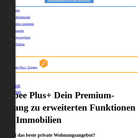
IMMOBILIENSUCHE STARTEN
Startseite
Immobiliensuche
Kostenlos inserieren
Kartensuche
Umzugsvergleich
Über Flatbee
Blog
Flatbee Plus+ Zugang
German
English
German
Flatbee Plus+ Dein Premium-
Zugang zu erweiterten Funktionen
und Immobilien
Du willst das beste private Wohnungsangebot?