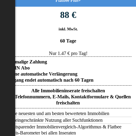
Flatbee Plus+
88 €
inkl. MwSt.
60 Tage
Nur
1.47
€ pro Tag!
• Einmalige Zahlung
• KEIN Abo
• Keine automatische Verlängerung
• Zugang endet automatisch nach 60 Tagen
Alle Immobilieninserate freischalten
Alle Telefonnummern, E-Mails, Kontaktformulare & Quellen
freischalten
Alle neuesten und am besten bewerteten Immobilien
Uneingeschränkte Nutzung aller Suchfunktionen
Zeitsparender Immobilienvergleich-Algorithmus & Flatbee
Preis-Barometer bei allen Inseraten