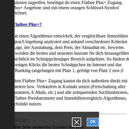
uchfunktionen zugreifen, benötigst du einen Flatbee Plus+ Zugang.
latbee Plus+ Angebote sind mit einem orangen Schlüssel-Symbol
ekennzeichnet.
as ist Flatbee Plus+?
latbee hat einen Algorithmus entwickelt, der vergleichbare Immobilien
iner Region/Umgebung analysiert und anhand verschiedener Kriterien
ie der Lage, der Ausstattung, dem Preis, der Aktualität etc. bewertet.
adurch werden die besten und neuesten Inserate für dich herausgefilter
nd übersichtlich im Schnäppchenjäger Bereich aufgelistet. So findest d
it nur wenigen Klicks die besten Schnäppchen im Internet und das
ogar als Ranking (angefangen mit Platz 1, gefolgt von Platz 2 usw.)!
ur mit dem Flatbee Plus+ Zugang kannst du dich außerdem direkt mit
en Vermietern bzw. Verkäufern in Kontakt setzen (Freischaltung aller
elefonnummern, E-Mails, etc.) und alle zeitsparenden Suchfunktionen,
ie den Flatbee Preisbarometer und Immobilienvergleich-Algorithmus,
neingeschränkt nutzen.
Über Flatbee
OK
Kontakt
Diese Seite verwendet Cookies von Erst-