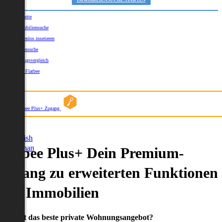
IMMOBILIENSUCHE STARTEN
Startseite
Immobiliensuche
Kostenlos inserieren
Kartensuche
Umzugsvergleich
Über Flatbee
Blog
Flatbee Plus+ Zugang
German
English
German
Flatbee Plus+ Dein Premium-
Zugang zu erweiterten Funktionen
und Immobilien
Du willst das beste private Wohnungsangebot?