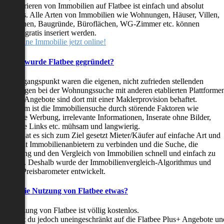
as Inserieren von Immobilien auf Flatbee ist einfach und absolut
ostenlos. Alle Arten von Immobilien wie Wohnungen, Häuser, Villen,
arkflächen, Baugründe, Büroflächen, WG-Zimmer etc. können
ederzeit gratis inseriert werden.
telle deine Immobilie jetzt online!
Warum wurde Flatbee gegründet?
er Ausgangspunkt waren die eigenen, nicht zufrieden stellenden
rfahrungen bei der Wohnungssuche mit anderen etablierten Plattforme
ast alle Angebote sind dort mit einer Maklerprovision behaftet.
ußerdem ist die Immobiliensuche durch störende Faktoren wie
linkende Werbung, irrelevante Informationen, Inserate ohne Bilder,
nzählige Links etc. mühsam und langwierig.
latbee hat es sich zum Ziel gesetzt Mieter/Käufer auf einfache Art und
eise mit Immobilienanbietern zu verbinden und die Suche, die
ewertung und den Vergleich von Immobilien schnell und einfach zu
estalten. Deshalb wurde der Immobilienvergleich-Algorithmus und
latbee-Preisbarometer entwickelt.
Kostet die Nutzung von Flatbee etwas?
ie Nutzung von Flatbee ist völlig kostenlos.
öchtest du jedoch uneingeschränkt auf die Flatbee Plus+ Angebote un