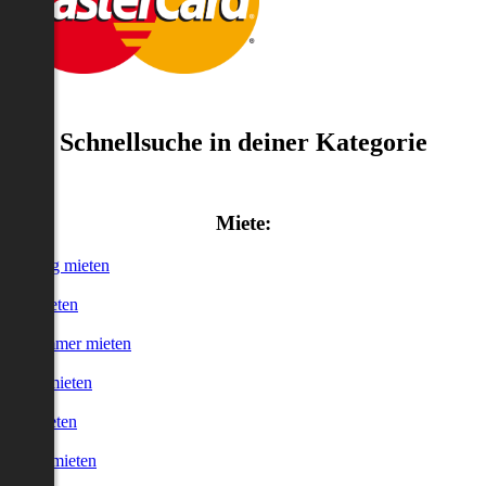
Schnellsuche in deiner Kategorie
Miete:
Wohnung mieten
Haus mieten
WG-Zimmer mieten
Garage mieten
Büro mieten
urzzeitmieten