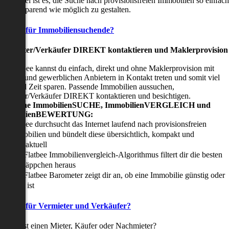
nser Ziel ist es, die Suche nach provisionsfreien Immobilien so einfach
nd zeitsparend wie möglich zu gestalten.
Vorteile für Immobiliensuchende?
Viermieter/Verkäufer DIREKT kontaktieren und Maklerprovision
sparen:
it Flatbee kannst du einfach, direkt und ohne Maklerprovision mit
rivaten und gewerblichen Anbietern in Kontakt treten und somit viel
eld und Zeit sparen. Passende Immobilien aussuchen,
ermieter/Verkäufer DIREKT kontaktieren und besichtigen.
All-in-one ImmobilienSUCHE, ImmobilienVERGLEICH und
ImmobilienBEWERTUNG:
Flatbee durchsucht das Internet laufend nach provisionsfreien
Immobilien und bündelt diese übersichtlich, kompakt und
tagesaktuell
Der Flatbee Immobilienvergleich-Algorithmus filtert dir die besten
Schnäppchen heraus
Der Flatbee Barometer zeigt dir an, ob eine Immobilie günstig oder
teuer ist
Vorteile für Vermieter und Verkäufer?
u suchst einen Mieter, Käufer oder Nachmieter?