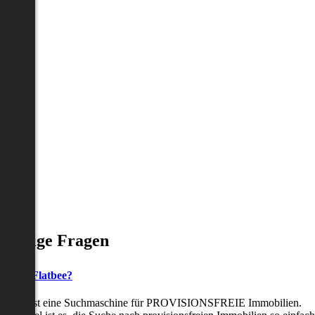
Häufige Fragen
as ist Flatbee?
Flatbee ist eine Suchmaschine für PROVISIONSFREIE Immobilien.