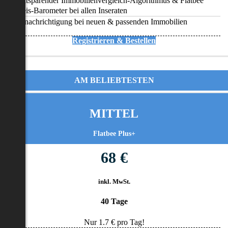
Zeitsparender Immobilienvergleich-Algorithmus & Flatbee
Preis-Barometer bei allen Inseraten
Benachrichtigung bei neuen & passenden Immobilien
Registrieren & Bestellen
AM BELIEBTESTEN
MITTEL
Flatbee Plus+
68 €
inkl. MwSt.
40 Tage
Nur
1.7
€ pro Tag!