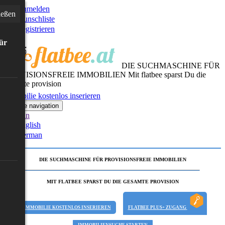
Anmelden
ießen
Wunschliste
Registrieren
für
DIE SUCHMASCHINE FÜR
PROVISIONSFREIE IMMOBILIEN
Mit flatbee sparst Du die
gesamte provision
Immobilie kostenlos inserieren
Toggle navigation
German
English
German
DIE SUCHMASCHINE FÜR PROVISIONSFREIE IMMOBILIEN
MIT FLATBEE SPARST DU DIE GESAMTE PROVISION
IMMOBILIE KOSTENLOS INSERIEREN
FLATBEE PLUS+ ZUGANG