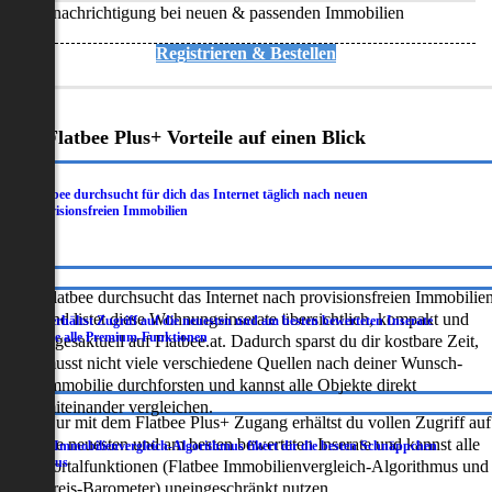
Benachrichtigung bei neuen & passenden Immobilien
Registrieren & Bestellen
Deine Flatbee Plus+ Vorteile auf einen Blick
Flatbee durchsucht für dich das Internet täglich nach neuen
.
provisionsfreien Immobilien
Flatbee durchsucht das Internet nach provisionsfreien Immobilie
und listet diese Wohnungsinserate übersichtlich, kompakt und
Du erhältst Zugriff auf die neuesten und am besten bewerteten Inserate
.
sowie alle Premium-Funktionen
tagesaktuell auf Flatbee.at. Dadurch sparst du dir kostbare Zeit,
musst nicht viele verschiedene Quellen nach deiner Wunsch-
Immobilie durchforsten und kannst alle Objekte direkt
miteinander vergleichen.
Nur mit dem Flatbee Plus+ Zugang erhältst du vollen Zugriff auf
die neuesten und am besten bewerteten Inserate und kannst alle
Der Immobilienvergleich-Algorithmus filtert dir die besten Schnäppchen
.
heraus
Portalfunktionen (Flatbee Immobilienvergleich-Algorithmus und
Preis-Barometer) uneingeschränkt nutzen.