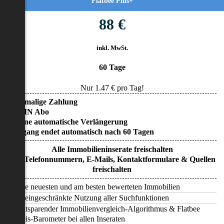
Flatbee Plus+
88 €
inkl. MwSt.
60 Tage
Nur
1.47
€ pro Tag!
• Einmalige Zahlung
• KEIN Abo
• Keine automatische Verlängerung
• Zugang endet automatisch nach 60 Tagen
Alle Immobilieninserate freischalten
Alle Telefonnummern, E-Mails, Kontaktformulare & Quellen
freischalten
Alle neuesten und am besten bewerteten Immobilien
Uneingeschränkte Nutzung aller Suchfunktionen
Zeitsparender Immobilienvergleich-Algorithmus & Flatbee
Preis-Barometer bei allen Inseraten