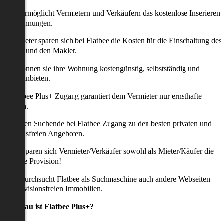
latbee ermöglicht Vermietern und Verkäufern das kostenlose Inserieren
ihrer Wohnungen.
ie Anbieter sparen sich bei Flatbee die Kosten für die Einschaltung de
nserates und den Makler.
aher können sie ihre Wohnung kostengünstig, selbstständig und
ffektiv anbieten.
er Flatbee Plus+ Zugang garantiert dem Vermieter nur ernsthafte
Anfragen.
o erhalten Suchende bei Flatbee Zugang zu den besten privaten und
rovisionsfreien Angeboten.
ei uns sparen sich Vermieter/Verkäufer sowohl als Mieter/Käufer die
omplette Provision!
udem durchsucht Flatbee als Suchmaschine auch andere Webseiten
ach provisionsfreien Immobilien.
Was genau ist Flatbee Plus+?